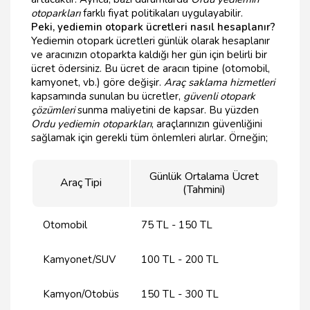
otoparkları
farklı fiyat politikaları uygulayabilir.
Peki, yediemin otopark ücretleri nasıl hesaplanır?
Yediemin otopark ücretleri günlük olarak hesaplanır
ve aracınızın otoparkta kaldığı her gün için belirli bir
ücret ödersiniz. Bu ücret de aracın tipine (otomobil,
kamyonet, vb.) göre değişir.
Araç saklama hizmetleri
kapsamında sunulan bu ücretler,
güvenli otopark
çözümleri
sunma maliyetini de kapsar. Bu yüzden
Ordu yediemin otoparkları
, araçlarınızın güvenliğini
sağlamak için gerekli tüm önlemleri alırlar. Örneğin;
Günlük Ortalama Ücret
Araç Tipi
(Tahmini)
Otomobil
75 TL - 150 TL
Kamyonet/SUV
100 TL - 200 TL
Kamyon/Otobüs
150 TL - 300 TL