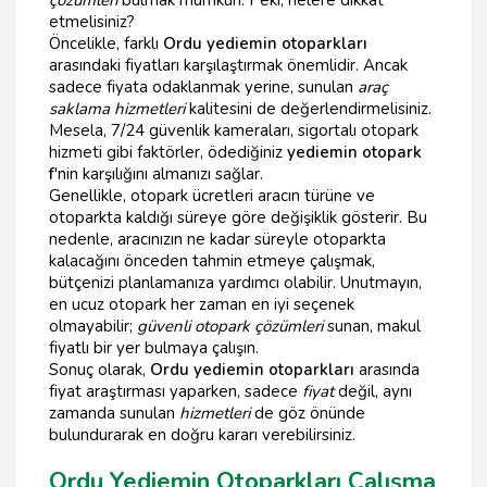
etmelisiniz?
Öncelikle, farklı
Ordu yediemin otoparkları
arasındaki fiyatları karşılaştırmak önemlidir. Ancak
sadece fiyata odaklanmak yerine, sunulan
araç
saklama hizmetleri
kalitesini de değerlendirmelisiniz.
Mesela, 7/24 güvenlik kameraları, sigortalı otopark
hizmeti gibi faktörler, ödediğiniz
yediemin otopark
f
'nin karşılığını almanızı sağlar.
Genellikle, otopark ücretleri aracın türüne ve
otoparkta kaldığı süreye göre değişiklik gösterir. Bu
nedenle, aracınızın ne kadar süreyle otoparkta
kalacağını önceden tahmin etmeye çalışmak,
bütçenizi planlamanıza yardımcı olabilir. Unutmayın,
en ucuz otopark her zaman en iyi seçenek
olmayabilir;
güvenli otopark çözümleri
sunan, makul
fiyatlı bir yer bulmaya çalışın.
Sonuç olarak,
Ordu yediemin otoparkları
arasında
fiyat araştırması yaparken, sadece
fiyat
değil, aynı
zamanda sunulan
hizmetleri
de göz önünde
bulundurarak en doğru kararı verebilirsiniz.
Ordu Yediemin Otoparkları Çalışma