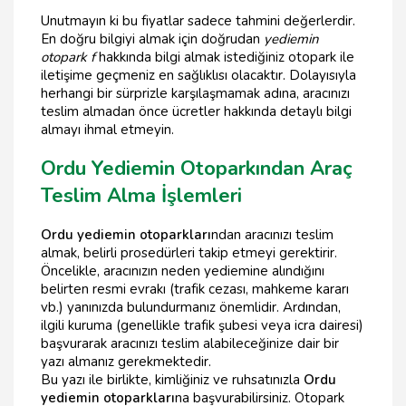
Unutmayın ki bu fiyatlar sadece tahmini değerlerdir.
En doğru bilgiyi almak için doğrudan
yediemin
otopark f
hakkında bilgi almak istediğiniz otopark ile
iletişime geçmeniz en sağlıklısı olacaktır. Dolayısıyla
herhangi bir sürprizle karşılaşmamak adına, aracınızı
teslim almadan önce ücretler hakkında detaylı bilgi
almayı ihmal etmeyin.
Ordu Yediemin Otoparkından Araç
Teslim Alma İşlemleri
Ordu yediemin otoparkları
ndan aracınızı teslim
almak, belirli prosedürleri takip etmeyi gerektirir.
Öncelikle, aracınızın neden yediemine alındığını
belirten resmi evrakı (trafik cezası, mahkeme kararı
vb.) yanınızda bulundurmanız önemlidir. Ardından,
ilgili kuruma (genellikle trafik şubesi veya icra dairesi)
başvurarak aracınızı teslim alabileceğinize dair bir
yazı almanız gerekmektedir.
Bu yazı ile birlikte, kimliğiniz ve ruhsatınızla
Ordu
yediemin otoparkları
na başvurabilirsiniz. Otopark