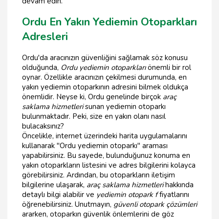
devam edin.
Ordu En Yakın Yediemin Otoparkları
Adresleri
Ordu'da aracınızın güvenliğini sağlamak söz konusu
olduğunda,
Ordu yediemin otoparkları
önemli bir rol
oynar. Özellikle aracınızın çekilmesi durumunda, en
yakın yediemin otoparkının adresini bilmek oldukça
önemlidir. Neyse ki, Ordu genelinde birçok
araç
saklama hizmetleri
sunan yediemin otoparkı
bulunmaktadır. Peki, size en yakın olanı nasıl
bulacaksınız?
Öncelikle, internet üzerindeki harita uygulamalarını
kullanarak "Ordu yediemin otoparkı" araması
yapabilirsiniz. Bu sayede, bulunduğunuz konuma en
yakın otoparkların listesini ve adres bilgilerini kolayca
görebilirsiniz. Ardından, bu otoparkların iletişim
bilgilerine ulaşarak,
araç saklama hizmetleri
hakkında
detaylı bilgi alabilir ve
yediemin otopark f
fiyatlarını
öğrenebilirsiniz. Unutmayın,
güvenli otopark çözümleri
ararken, otoparkın güvenlik önlemlerini de göz