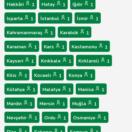
Hakkâri
Hatay
Iğdır
1
1
1
Isparta
İstanbul
İzmir
1
1
1
Kahramanmaraş
Karabük
1
1
Karaman
Kars
Kastamonu
1
1
1
Kayseri
Kırıkkale
Kırklareli
1
1
1
Kilis
Kocaeli
Konya
1
1
1
Kütahya
Malatya
Manisa
1
1
1
Mardin
Mersin
Muğla
1
1
1
Nevşehir
Ordu
Osmaniye
1
1
1