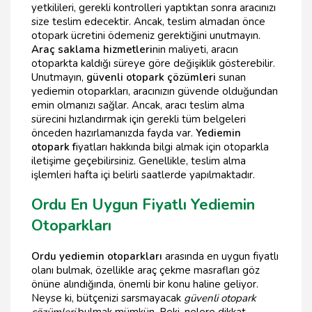
yetkilileri, gerekli kontrolleri yaptıktan sonra aracınızı
size teslim edecektir. Ancak, teslim almadan önce
otopark ücretini ödemeniz gerektiğini unutmayın.
Araç saklama hizmetleri
nin maliyeti, aracın
otoparkta kaldığı süreye göre değişiklik gösterebilir.
Unutmayın,
güvenli otopark çözümleri
sunan
yediemin otoparkları, aracınızın güvende olduğundan
emin olmanızı sağlar. Ancak, aracı teslim alma
sürecini hızlandırmak için gerekli tüm belgeleri
önceden hazırlamanızda fayda var.
Yediemin
otopark f
iyatları hakkında bilgi almak için otoparkla
iletişime geçebilirsiniz. Genellikle, teslim alma
işlemleri hafta içi belirli saatlerde yapılmaktadır.
Ordu En Uygun Fiyatlı Yediemin
Otoparkları
Ordu yediemin otoparkları
arasında en uygun fiyatlı
olanı bulmak, özellikle araç çekme masrafları göz
önüne alındığında, önemli bir konu haline geliyor.
Neyse ki, bütçenizi sarsmayacak
güvenli otopark
çözümleri
bulmak mümkün. Peki, nelere dikkat