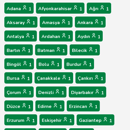
Adana
Afyonkarahisar
Ağrı
1
1
1
Aksaray
Amasya
Ankara
1
1
1
Antalya
Ardahan
Aydın
1
1
1
Bartın
Batman
Bilecik
1
1
1
Bingöl
Bolu
Burdur
1
1
1
Bursa
Çanakkale
Çankırı
1
1
1
Çorum
Denizli
Diyarbakır
1
1
1
Düzce
Edirne
Erzincan
1
1
1
Erzurum
Eskişehir
Gaziantep
1
1
1