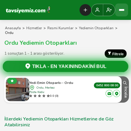
Tavsiyemiz Anasayfa
Anasayfa
>
Hizmetler
>
Resmi Kurumlar
>
Yediemin Otoparkları
>
Ordu
Ordu Yediemin Otoparkları
1 sonuçtan 1 - 1 arası gösteriliyor.
Filtrele
TIKLA -
EN YAKININDAKİNİ BUL
Yedi Emin Otoparkı - Ordu
0452 800 08 00
Ordu, Merkez
İncele
Posta Kodu:
0.0 (0)
İllerdeki Yediemin Otoparkları Hizmetlerine de Göz
Atabilirsiniz