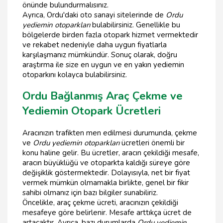
önünde bulundurmalısınız.
Ayrıca, Ordu'daki oto sanayi sitelerinde de
Ordu
yediemin otoparkları
bulabilirsiniz. Genellikle bu
bölgelerde birden fazla otopark hizmet vermektedir
ve rekabet nedeniyle daha uygun fiyatlarla
karşılaşmanız mümkündür. Sonuç olarak, doğru
araştırma ile size en uygun ve en yakın yediemin
otoparkını kolayca bulabilirsiniz.
Ordu Bağlanmış Araç Çekme ve
Yediemin Otopark Ücretleri
Aracınızın trafikten men edilmesi durumunda, çekme
ve
Ordu yediemin otoparkları
ücretleri önemli bir
konu haline gelir. Bu ücretler, aracın çekildiği mesafe,
aracın büyüklüğü ve otoparkta kaldığı süreye göre
değişiklik göstermektedir. Dolayısıyla, net bir fiyat
vermek mümkün olmamakla birlikte, genel bir fikir
sahibi olmanız için bazı bilgiler sunabiliriz.
Öncelikle, araç çekme ücreti, aracınızın çekildiği
mesafeye göre belirlenir. Mesafe arttıkça ücret de
artacaktır. Ayrıca, bazı durumlarda
Ordu yediemin