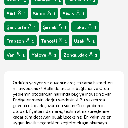
Rize
Sakarya
Samsun
1
1
1
Siirt
Sinop
Sivas
1
1
1
Şanlıurfa
Şırnak
Tokat
1
1
1
Trabzon
Tunceli
Uşak
1
1
1
Van
Yalova
Zonguldak
1
1
1
Ordu'da yaşıyor ve güvenilir araç saklama hizmetleri
mi arıyorsunuz? Belki de aracınız bağlandı ve Ordu
yediemin otoparkları hakkında bilgiye ihtiyacınız var.
Endişelenmeyin, doğru yerdesiniz! Bu yazımızda,
güvenli otopark çözümleri sunan Ordu yediemin
otopark fiyatlarından, araç teslim alma süreçlerine
kadar tüm detayları bulabileceksiniz. En yakın ve en
uygun fiyatlı seçenekleri keşfetmek için okumaya