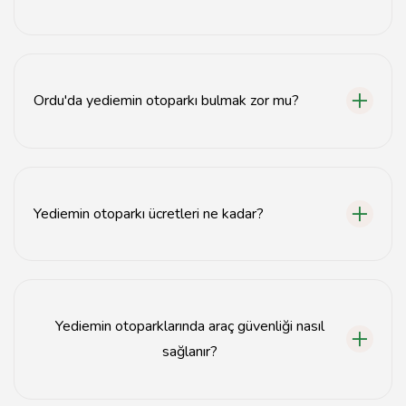
Araçlar, ihtiyaç duyulduğu sürece yediemin
otoparklarında saklanabilir.
Ordu'da yediemin otoparkı bulmak zor mu?
Hayır, Ordu'da birçok yediemin otoparkı bulunmaktadır
ve kolayca ulaşabilirsiniz.
Yediemin otoparkı ücretleri ne kadar?
Ücretler, otoparkın konumuna ve hizmetlerine göre
değişiklik göstermektedir.
Yediemin otoparklarında araç güvenliği nasıl
sağlanır?