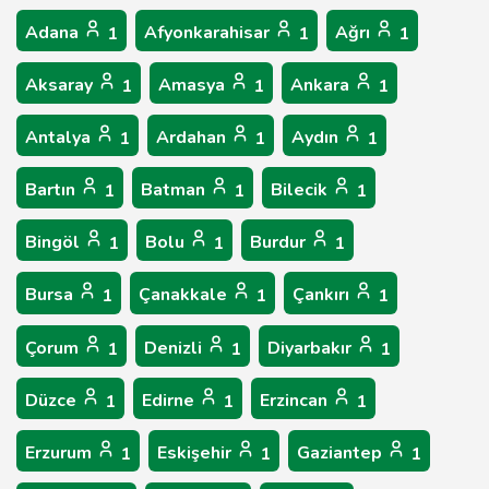
Adana
Afyonkarahisar
Ağrı
1
1
1
Aksaray
Amasya
Ankara
1
1
1
Antalya
Ardahan
Aydın
1
1
1
Bartın
Batman
Bilecik
1
1
1
Bingöl
Bolu
Burdur
1
1
1
Bursa
Çanakkale
Çankırı
1
1
1
Çorum
Denizli
Diyarbakır
1
1
1
Düzce
Edirne
Erzincan
1
1
1
Erzurum
Eskişehir
Gaziantep
1
1
1