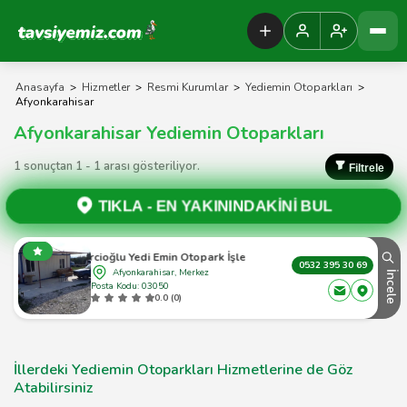
Tavsiyemiz Anasayfa
Anasayfa
>
Hizmetler
>
Resmi Kurumlar
>
Yediemin Otoparkları
>
Afyonkarahisar
Afyonkarahisar Yediemin Otoparkları
1 sonuçtan 1 - 1 arası gösteriliyor.
Filtrele
TIKLA -
EN YAKININDAKİNİ BUL
Zincircioğlu Yedi Emin Otopark İşletmeciliği
0532 395 30 69
Afyonkarahisar, Merkez
İncele
Posta Kodu: 03050
0.0 (0)
İllerdeki Yediemin Otoparkları Hizmetlerine de Göz
Atabilirsiniz