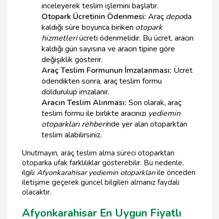
inceleyerek teslim işlemini başlatır.
Otopark Ücretinin Ödenmesi:
Araç
depo
da
kaldığı süre boyunca biriken
otopark
hizmetleri
ücreti ödenmelidir. Bu ücret, aracın
kaldığı gün sayısına ve aracın tipine göre
değişiklik gösterir.
Araç Teslim Formunun İmzalanması:
Ücret
ödendikten sonra, araç teslim formu
doldurulup imzalanır.
Aracın Teslim Alınması:
Son olarak, araç
teslim formu ile birlikte aracınızı
yediemin
otoparkları rehberi
nde yer alan otoparktan
teslim alabilirsiniz.
Unutmayın, araç teslim alma süreci otoparktan
otoparka ufak farklılıklar gösterebilir. Bu nedenle,
ilgili
Afyonkarahisar yediemin otoparkları
ile önceden
iletişime geçerek güncel bilgileri almanız faydalı
olacaktır.
Afyonkarahisar En Uygun Fiyatlı