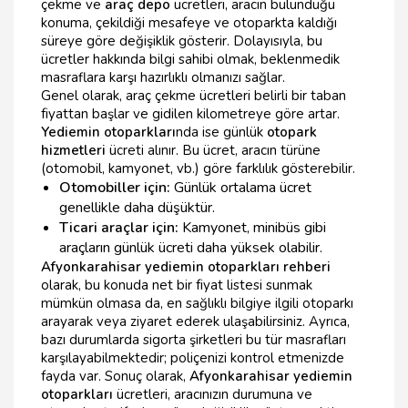
çekme ve
araç depo
ücretleri, aracın bulunduğu
konuma, çekildiği mesafeye ve otoparkta kaldığı
süreye göre değişiklik gösterir. Dolayısıyla, bu
ücretler hakkında bilgi sahibi olmak, beklenmedik
masraflara karşı hazırlıklı olmanızı sağlar.
Genel olarak, araç çekme ücretleri belirli bir taban
fiyattan başlar ve gidilen kilometreye göre artar.
Yediemin otoparkları
nda ise günlük
otopark
hizmetleri
ücreti alınır. Bu ücret, aracın türüne
(otomobil, kamyonet, vb.) göre farklılık gösterebilir.
Otomobiller için:
Günlük ortalama ücret
genellikle daha düşüktür.
Ticari araçlar için:
Kamyonet, minibüs gibi
araçların günlük ücreti daha yüksek olabilir.
Afyonkarahisar yediemin otoparkları rehberi
olarak, bu konuda net bir fiyat listesi sunmak
mümkün olmasa da, en sağlıklı bilgiye ilgili otoparkı
arayarak veya ziyaret ederek ulaşabilirsiniz. Ayrıca,
bazı durumlarda sigorta şirketleri bu tür masrafları
karşılayabilmektedir; poliçenizi kontrol etmenizde
fayda var. Sonuç olarak,
Afyonkarahisar yediemin
otoparkları
ücretleri, aracınızın durumuna ve