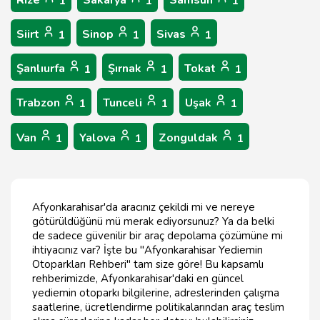
Rize
Sakarya
Samsun
1
1
1
Siirt
Sinop
Sivas
1
1
1
Şanlıurfa
Şırnak
Tokat
1
1
1
Trabzon
Tunceli
Uşak
1
1
1
Van
Yalova
Zonguldak
1
1
1
Afyonkarahisar'da aracınız çekildi mi ve nereye
götürüldüğünü mü merak ediyorsunuz? Ya da belki
de sadece güvenilir bir araç depolama çözümüne mi
ihtiyacınız var? İşte bu "Afyonkarahisar Yediemin
Otoparkları Rehberi" tam size göre! Bu kapsamlı
rehberimizde, Afyonkarahisar'daki en güncel
yediemin otoparkı bilgilerine, adreslerinden çalışma
saatlerine, ücretlendirme politikalarından araç teslim