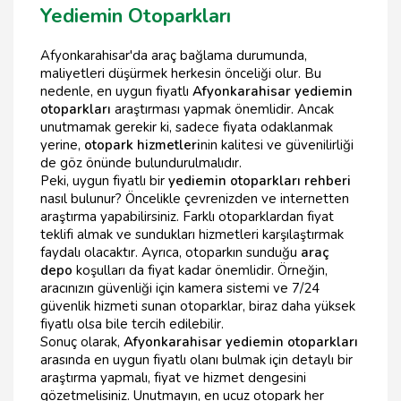
Yediemin Otoparkları
Afyonkarahisar'da araç bağlama durumunda,
maliyetleri düşürmek herkesin önceliği olur. Bu
nedenle, en uygun fiyatlı
Afyonkarahisar yediemin
otoparkları
araştırması yapmak önemlidir. Ancak
unutmamak gerekir ki, sadece fiyata odaklanmak
yerine,
otopark hizmetleri
nin kalitesi ve güvenilirliği
de göz önünde bulundurulmalıdır.
Peki, uygun fiyatlı bir
yediemin otoparkları rehberi
nasıl bulunur? Öncelikle çevrenizden ve internetten
araştırma yapabilirsiniz. Farklı otoparklardan fiyat
teklifi almak ve sundukları hizmetleri karşılaştırmak
faydalı olacaktır. Ayrıca, otoparkın sunduğu
araç
depo
koşulları da fiyat kadar önemlidir. Örneğin,
aracınızın güvenliği için kamera sistemi ve 7/24
güvenlik hizmeti sunan otoparklar, biraz daha yüksek
fiyatlı olsa bile tercih edilebilir.
Sonuç olarak,
Afyonkarahisar yediemin otoparkları
arasında en uygun fiyatlı olanı bulmak için detaylı bir
araştırma yapmalı, fiyat ve hizmet dengesini
gözetmelisiniz. Unutmayın, en ucuz otopark her