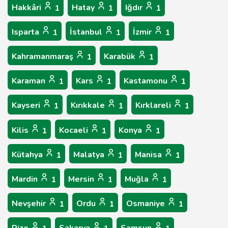
Hakkâri
Hatay
Iğdır
1
1
1
Isparta
İstanbul
İzmir
1
1
1
Kahramanmaraş
Karabük
1
1
Karaman
Kars
Kastamonu
1
1
1
Kayseri
Kırıkkale
Kırklareli
1
1
1
Kilis
Kocaeli
Konya
1
1
1
Kütahya
Malatya
Manisa
1
1
1
Mardin
Mersin
Muğla
1
1
1
Nevşehir
Ordu
Osmaniye
1
1
1