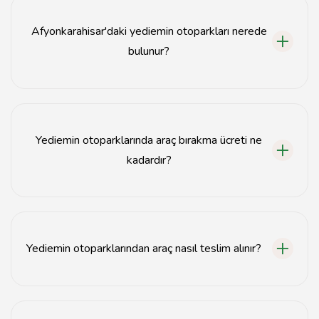
güvenli bir şekilde saklandığı otoparklardır.
Afyonkarahisar'daki yediemin otoparkları nerede
bulunur?
Afyonkarahisar'daki yediemin otoparkları şehir
merkezine yakın bölgelerde yer almaktadır.
Yediemin otoparklarında araç bırakma ücreti ne
kadardır?
Yediemin otoparklarında araç bırakma ücretleri
otoparkın konumuna ve hizmetlerine göre değişiklik
göstermektedir.
Yediemin otoparklarından araç nasıl teslim alınır?
Araç teslim almak için gerekli belgelerle birlikte
otoparka başvurmanız gerekmektedir.