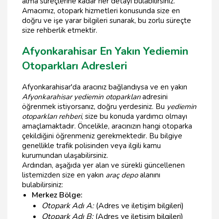
alma süreçlerine kadar her detayı bulabilirsiniz.
Amacımız, otopark hizmetleri konusunda size en
doğru ve işe yarar bilgileri sunarak, bu zorlu süreçte
size rehberlik etmektir.
Afyonkarahisar En Yakın Yediemin
Otoparkları Adresleri
Afyonkarahisar'da aracınız bağlandıysa ve en yakın
Afyonkarahisar yediemin otoparkları
adresini
öğrenmek istiyorsanız, doğru yerdesiniz. Bu
yediemin
otoparkları rehberi
, size bu konuda yardımcı olmayı
amaçlamaktadır. Öncelikle, aracınızın hangi otoparka
çekildiğini öğrenmeniz gerekmektedir. Bu bilgiye
genellikle trafik polisinden veya ilgili kamu
kurumundan ulaşabilirsiniz.
Ardından, aşağıda yer alan ve sürekli güncellenen
listemizden size en yakın
araç depo
alanını
bulabilirsiniz:
Merkez Bölge:
Otopark Adı A:
(Adres ve iletişim bilgileri)
Otopark Adı B:
(Adres ve iletişim bilgileri)