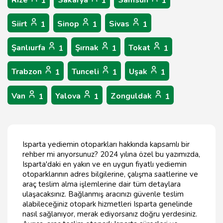
Rize
Sakarya
Samsun
1
1
1
Siirt
Sinop
Sivas
1
1
1
Şanlıurfa
Şırnak
Tokat
1
1
1
Trabzon
Tunceli
Uşak
1
1
1
Van
Yalova
Zonguldak
1
1
1
Isparta yediemin otoparkları hakkında kapsamlı bir
rehber mi arıyorsunuz? 2024 yılına özel bu yazımızda,
Isparta'daki en yakın ve en uygun fiyatlı yediemin
otoparklarının adres bilgilerine, çalışma saatlerine ve
araç teslim alma işlemlerine dair tüm detaylara
ulaşacaksınız. Bağlanmış aracınızı güvenle teslim
alabileceğiniz otopark hizmetleri Isparta genelinde
nasıl sağlanıyor, merak ediyorsanız doğru yerdesiniz.