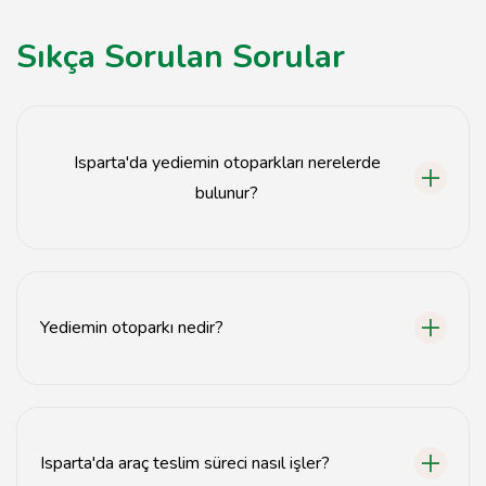
Sıkça Sorulan Sorular
Isparta'da yediemin otoparkları nerelerde
bulunur?
Isparta'da yediemin otoparkları şehir merkezinde ve
ana yollar üzerinde yer almaktadır.
Yediemin otoparkı nedir?
Yediemin otoparkı, hukuki sebeplerle araçların güvenli
bir şekilde saklandığı otoparklardır.
Isparta'da araç teslim süreci nasıl işler?