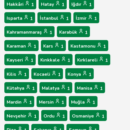
Hakkâri
Hatay
Iğdır
1
1
1
Isparta
İstanbul
İzmir
1
1
1
Kahramanmaraş
Karabük
1
1
Karaman
Kars
Kastamonu
1
1
1
Kayseri
Kırıkkale
Kırklareli
1
1
1
Kilis
Kocaeli
Konya
1
1
1
Kütahya
Malatya
Manisa
1
1
1
Mardin
Mersin
Muğla
1
1
1
Nevşehir
Ordu
Osmaniye
1
1
1