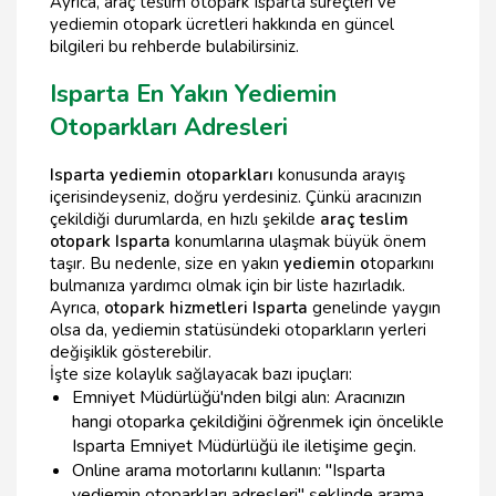
Ayrıca, araç teslim otopark Isparta süreçleri ve
yediemin otopark ücretleri hakkında en güncel
bilgileri bu rehberde bulabilirsiniz.
Isparta En Yakın Yediemin
Otoparkları Adresleri
Isparta yediemin otoparkları
konusunda arayış
içerisindeyseniz, doğru yerdesiniz. Çünkü aracınızın
çekildiği durumlarda, en hızlı şekilde
araç teslim
otopark Isparta
konumlarına ulaşmak büyük önem
taşır. Bu nedenle, size en yakın
yediemin o
toparkını
bulmanıza yardımcı olmak için bir liste hazırladık.
Ayrıca,
otopark hizmetleri Isparta
genelinde yaygın
olsa da, yediemin statüsündeki otoparkların yerleri
değişiklik gösterebilir.
İşte size kolaylık sağlayacak bazı ipuçları:
Emniyet Müdürlüğü'nden bilgi alın: Aracınızın
hangi otoparka çekildiğini öğrenmek için öncelikle
Isparta Emniyet Müdürlüğü ile iletişime geçin.
Online arama motorlarını kullanın: "Isparta
yediemin otoparkları adresleri" şeklinde arama