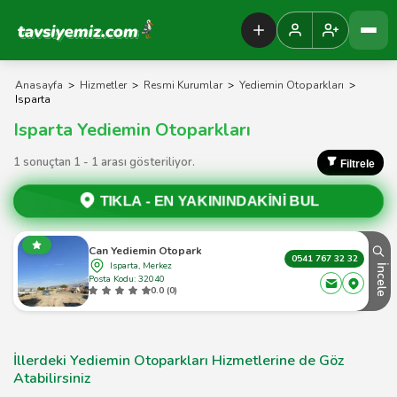
Tavsiyemiz Anasayfa
Anasayfa
>
Hizmetler
>
Resmi Kurumlar
>
Yediemin Otoparkları
>
Isparta
Isparta Yediemin Otoparkları
1 sonuçtan 1 - 1 arası gösteriliyor.
Filtrele
TIKLA -
EN YAKININDAKİNİ BUL
Can Yediemin Otopark
0541 767 32 32
Isparta, Merkez
İncele
Posta Kodu: 32040
0.0 (0)
İllerdeki Yediemin Otoparkları Hizmetlerine de Göz
Atabilirsiniz