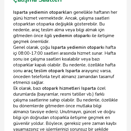
Isparta yediemin otoparkları
genellikle haftanın her
günü hizmet vermektedir. Ancak, çalışma saatleri
otoparktan otoparka değişiklik gösterebilir. Bu
nedenle, araç teslim alma veya bilgi almak için
gitmeden önce ilgili
yediemin otoparkı
ile iletişime
geçmek önemlidir.
Genel olarak, çoğu
Isparta yediemin otoparkı
hafta
içi 08:00-17:00 saatleri arasında hizmet sunar. Hafta
sonu ise çalışma saatleri kısalabilir veya bazı
otoparklar kapalı olabilir. Bu nedenle, özellikle hafta
sonu
araç teslim otopark Isparta
arayışınız varsa,
önceden telefonla teyit almanız zamandan tasarruf
etmenizi sağlar.
Ek olarak, bazı
otopark hizmetleri Isparta
özel
durumlarda (bayramlar, resmi tatiller vb.) farklı
çalışma saatlerine sahip olabilir. Bu nedenle, özellikle
bu dönemlerde gitmeden önce mutlaka bilgi
almanızı tavsiye ederiz. Unutmayın, güncel ve doğru
bilgi için doğrudan otoparkla iletişime geçmek en
güvenilir yoldur. Böylece, gereksiz yere zaman kaybı
yaşamazsınız ve işlemlerinizi sorunsuz bir şekilde