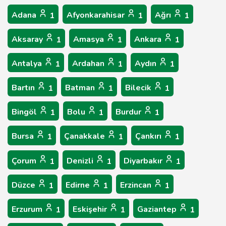
Adana
Afyonkarahisar
Ağrı
1
1
1
Aksaray
Amasya
Ankara
1
1
1
Antalya
Ardahan
Aydın
1
1
1
Bartın
Batman
Bilecik
1
1
1
Bingöl
Bolu
Burdur
1
1
1
Bursa
Çanakkale
Çankırı
1
1
1
Çorum
Denizli
Diyarbakır
1
1
1
Düzce
Edirne
Erzincan
1
1
1
Erzurum
Eskişehir
Gaziantep
1
1
1