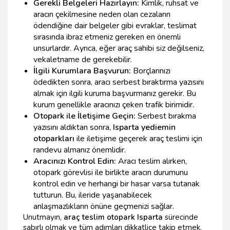
Gerekli Belgeleri Hazırlayın:
Kimlik, ruhsat ve
aracın çekilmesine neden olan cezaların
ödendiğine dair belgeler gibi evraklar, teslimat
sırasında ibraz etmeniz gereken en önemli
unsurlardır. Ayrıca, eğer araç sahibi siz değilseniz,
vekaletname de gerekebilir.
İlgili Kurumlara Başvurun:
Borçlarınızı
ödedikten sonra, aracı serbest bıraktırma yazısını
almak için ilgili kuruma başvurmanız gerekir. Bu
kurum genellikle aracınızı çeken trafik birimidir.
Otopark ile İletişime Geçin:
Serbest bırakma
yazısını aldıktan sonra,
Isparta yediemin
otoparkları
ile iletişime geçerek araç teslimi için
randevu almanız önemlidir.
Aracınızı Kontrol Edin:
Aracı teslim alırken,
otopark görevlisi ile birlikte aracın durumunu
kontrol edin ve herhangi bir hasar varsa tutanak
tutturun. Bu, ileride yaşanabilecek
anlaşmazlıkların önüne geçmenizi sağlar.
Unutmayın,
araç teslim otopark Isparta
sürecinde
sabırlı olmak ve tüm adımları dikkatlice takip etmek,