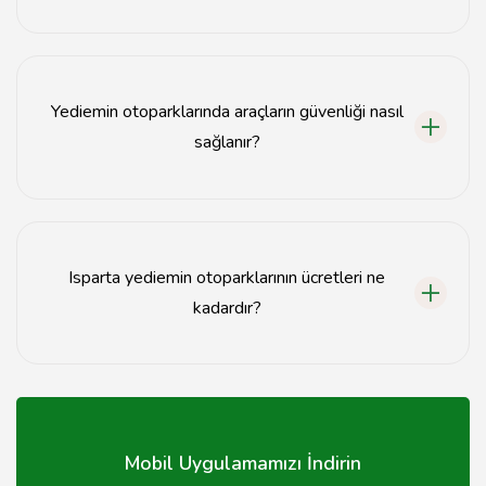
Araç teslim süreci, gerekli belgelerin ibraz edilmesiyle
başlar ve otopark yetkilisi tarafından araç kontrolü
yapılır.
Yediemin otoparklarında araçların güvenliği nasıl
sağlanır?
Yediemin otoparklarında araçlar 24 saat güvenlik
kameralarıyla izlenir ve güvenlik personeli tarafından
korunur.
Isparta yediemin otoparklarının ücretleri ne
kadardır?
Ücretler otoparkın konumuna ve araç tipine göre
değişiklik göstermektedir; detaylı bilgi için otopark ile
iletişime geçilmelidir.
Mobil Uygulamamızı İndirin