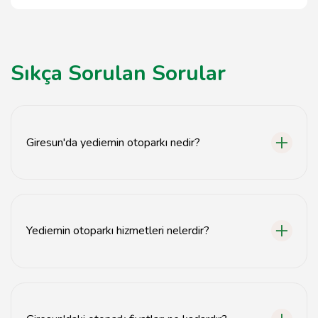
Sıkça Sorulan Sorular
Giresun'da yediemin otoparkı nedir?
Giresun'da yediemin otoparkı, hukuki süreçte bekleyen
araçların güvenli bir şekilde depolandığı alanlardır.
Yediemin otoparkı hizmetleri nelerdir?
Yediemin otoparkları, araç depolama, güvenlik
hizmetleri ve araç teslimatı gibi hizmetler sunar.