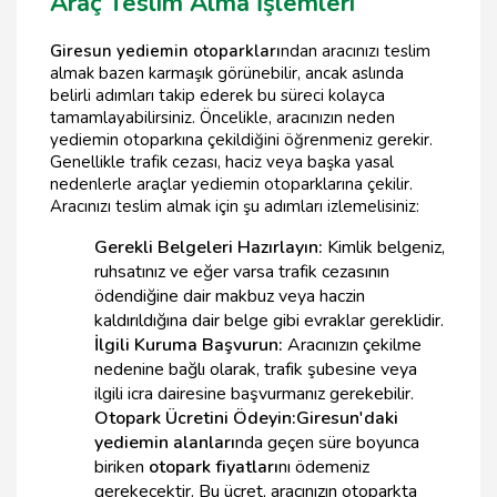
Araç Teslim Alma İşlemleri
Giresun yediemin otoparkları
ndan aracınızı teslim
almak bazen karmaşık görünebilir, ancak aslında
belirli adımları takip ederek bu süreci kolayca
tamamlayabilirsiniz. Öncelikle, aracınızın neden
yediemin otoparkına çekildiğini öğrenmeniz gerekir.
Genellikle trafik cezası, haciz veya başka yasal
nedenlerle araçlar yediemin otoparklarına çekilir.
Aracınızı teslim almak için şu adımları izlemelisiniz:
Gerekli Belgeleri Hazırlayın:
Kimlik belgeniz,
ruhsatınız ve eğer varsa trafik cezasının
ödendiğine dair makbuz veya haczin
kaldırıldığına dair belge gibi evraklar gereklidir.
İlgili Kuruma Başvurun:
Aracınızın çekilme
nedenine bağlı olarak, trafik şubesine veya
ilgili icra dairesine başvurmanız gerekebilir.
Otopark Ücretini Ödeyin:
Giresun'daki
yediemin alanları
nda geçen süre boyunca
biriken
otopark fiyatları
nı ödemeniz
gerekecektir. Bu ücret, aracınızın otoparkta