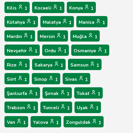
Kilis
Kocaeli
Konya
1
1
1
Kütahya
Malatya
Manisa
1
1
1
Mardin
Mersin
Muğla
1
1
1
Nevşehir
Ordu
Osmaniye
1
1
1
Rize
Sakarya
Samsun
1
1
1
Siirt
Sinop
Sivas
1
1
1
Şanlıurfa
Şırnak
Tokat
1
1
1
Trabzon
Tunceli
Uşak
1
1
1
Van
Yalova
Zonguldak
1
1
1