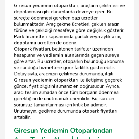
Giresun yediemin otoparkları
, araçların çekilmesi ve
depolanması gibi durumlarda devreye girer. Bu
süreçte ödenmesi gereken bazı ücretler
bulunmaktadır. Araç çekme ücretleri, çekilen aracın
türüne ve çekildiği mesafeye göre değişiklik gösterir.
Park hizmetleri
kapsamında günlük veya aylık
araç
depolama
ücretleri de ödenir.
Otopark fiyatlar
ı, belirlenen tarifeler üzerinden
hesaplanır ve
yediemin alanları
nda geçen süreye
göre artar. Bu ücretler, otoparkın bulunduğu konuma
ve sunduğu hizmetlere göre farklılık gösterebilir.
Dolayısıyla, aracınızın çekilmesi durumunda, ilgili
Giresun yediemin otoparkları
ile iletişime geçerek
güncel fiyat bilgisini almanız en doğrusudur. Ayrıca,
aracı teslim almadan önce tüm borçların ödenmesi
gerektiğini de unutmamak önemlidir. Bu, sürecin
sorunsuz tamamlanması için kritik bir adımdır.
Unutmayın, gecikme durumunda
otopark fiyatlar
ı
artabilir.
Giresun Yediemin Otoparkından