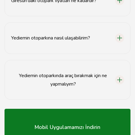
Giresun'daki otopark fiyatları ne kadardır?
Giresun'daki otopark fiyatları, aracın türüne ve
depolama süresine göre değişiklik göstermektedir.
Yediemin otoparkına nasıl ulaşabilirim?
Giresun'daki yediemin otoparklarına ulaşmak için şehir
içi ulaşım araçlarını veya özel aracınızı kullanabilirsiniz.
Yediemin otoparkında araç bırakmak için ne
yapmalıyım?
Yediemin otoparkında araç bırakmak için gerekli
belgelerle birlikte otoparka başvurmanız yeterlidir.
Mobil Uygulamamızı İndirin