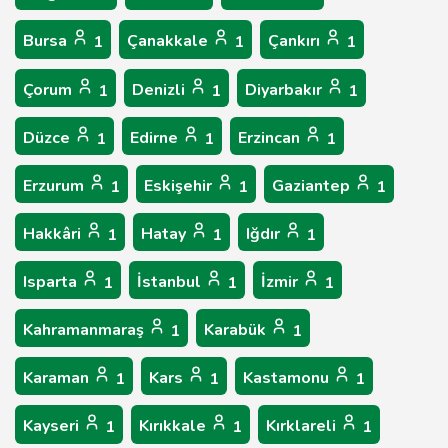
Bursa
Çanakkale
Çankırı
1
1
1
Çorum
Denizli
Diyarbakır
1
1
1
Düzce
Edirne
Erzincan
1
1
1
Erzurum
Eskişehir
Gaziantep
1
1
1
Hakkâri
Hatay
Iğdır
1
1
1
Isparta
İstanbul
İzmir
1
1
1
Kahramanmaraş
Karabük
1
1
Karaman
Kars
Kastamonu
1
1
1
Kayseri
Kırıkkale
Kırklareli
1
1
1