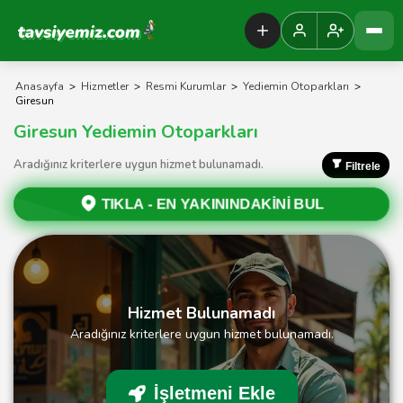
Tavsiyemiz Anasayfa
Anasayfa
>
Hizmetler
>
Resmi Kurumlar
>
Yediemin Otoparkları
>
Giresun
Giresun Yediemin Otoparkları
Aradığınız kriterlere uygun hizmet bulunamadı.
Filtrele
TIKLA -
EN YAKININDAKİNİ BUL
Hizmet Bulunamadı
Aradığınız kriterlere uygun hizmet bulunamadı.
İşletmeni Ekle