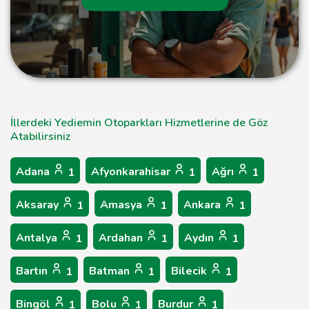
İllerdeki Yediemin Otoparkları Hizmetlerine de Göz
Atabilirsiniz
Adana
Afyonkarahisar
Ağrı
1
1
1
Aksaray
Amasya
Ankara
1
1
1
Antalya
Ardahan
Aydın
1
1
1
Bartın
Batman
Bilecik
1
1
1
Bingöl
Bolu
Burdur
1
1
1