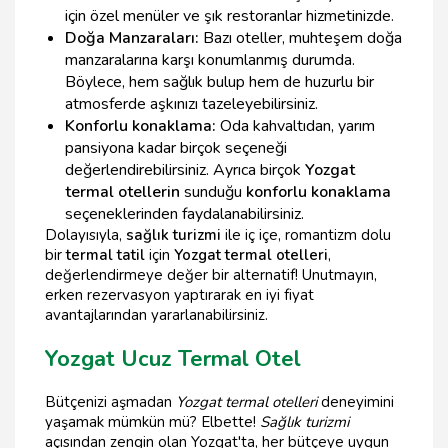
için özel menüler ve şık restoranlar hizmetinizde.
Doğa Manzaraları:
Bazı oteller, muhteşem doğa
manzaralarına karşı konumlanmış durumda.
Böylece, hem sağlık bulup hem de huzurlu bir
atmosferde aşkınızı tazeleyebilirsiniz.
Konforlu konaklama:
Oda kahvaltıdan, yarım
pansiyona kadar birçok seçeneği
değerlendirebilirsiniz. Ayrıca birçok
Yozgat
termal otellerin
sunduğu
konforlu konaklama
seçeneklerinden faydalanabilirsiniz.
Dolayısıyla,
sağlık turizmi
ile iç içe, romantizm dolu
bir
termal tatil
için
Yozgat termal otelleri
,
değerlendirmeye değer bir alternatif! Unutmayın,
erken rezervasyon yaptırarak en iyi fiyat
avantajlarından yararlanabilirsiniz.
Yozgat Ucuz Termal Otel
Bütçenizi aşmadan
Yozgat termal otelleri
deneyimini
yaşamak mümkün mü? Elbette!
Sağlık turizmi
açısından zengin olan Yozgat'ta, her bütçeye uygun