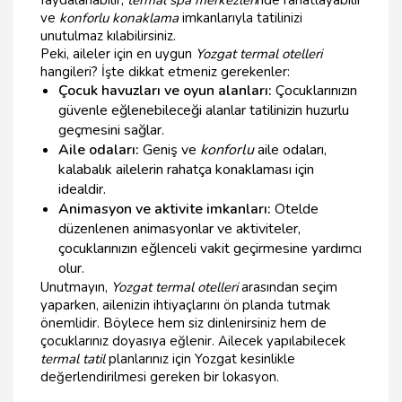
faydalanabilir,
termal spa merkezleri
nde rahatlayabilir
ve
konforlu konaklama
imkanlarıyla tatilinizi
unutulmaz kılabilirsiniz.
Peki, aileler için en uygun
Yozgat termal otelleri
hangileri? İşte dikkat etmeniz gerekenler:
Çocuk havuzları ve oyun alanları:
Çocuklarınızın
güvenle eğlenebileceği alanlar tatilinizin huzurlu
geçmesini sağlar.
Aile odaları:
Geniş ve
konforlu
aile odaları,
kalabalık ailelerin rahatça konaklaması için
idealdir.
Animasyon ve aktivite imkanları:
Otelde
düzenlenen animasyonlar ve aktiviteler,
çocuklarınızın eğlenceli vakit geçirmesine yardımcı
olur.
Unutmayın,
Yozgat termal otelleri
arasından seçim
yaparken, ailenizin ihtiyaçlarını ön planda tutmak
önemlidir. Böylece hem siz dinlenirsiniz hem de
çocuklarınız doyasıya eğlenir. Ailecek yapılabilecek
termal tatil
planlarınız için Yozgat kesinlikle
değerlendirilmesi gereken bir lokasyon.