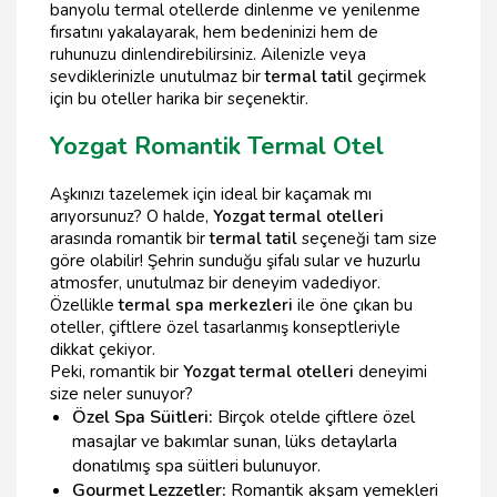
banyolu termal otellerde dinlenme ve yenilenme
fırsatını yakalayarak, hem bedeninizi hem de
ruhunuzu dinlendirebilirsiniz. Ailenizle veya
sevdiklerinizle unutulmaz bir
termal tatil
geçirmek
için bu oteller harika bir seçenektir.
Yozgat Romantik Termal Otel
Aşkınızı tazelemek için ideal bir kaçamak mı
arıyorsunuz? O halde,
Yozgat termal otelleri
arasında romantik bir
termal tatil
seçeneği tam size
göre olabilir! Şehrin sunduğu şifalı sular ve huzurlu
atmosfer, unutulmaz bir deneyim vadediyor.
Özellikle
termal spa merkezleri
ile öne çıkan bu
oteller, çiftlere özel tasarlanmış konseptleriyle
dikkat çekiyor.
Peki, romantik bir
Yozgat termal otelleri
deneyimi
size neler sunuyor?
Özel Spa Süitleri:
Birçok otelde çiftlere özel
masajlar ve bakımlar sunan, lüks detaylarla
donatılmış spa süitleri bulunuyor.
Gourmet Lezzetler:
Romantik akşam yemekleri