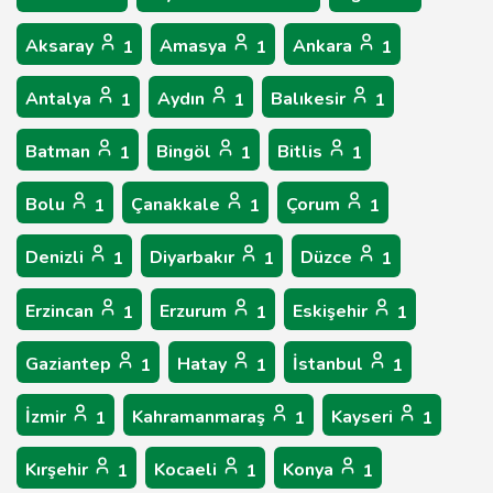
Aksaray
Amasya
Ankara
1
1
1
Antalya
Aydın
Balıkesir
1
1
1
Batman
Bingöl
Bitlis
1
1
1
Bolu
Çanakkale
Çorum
1
1
1
Denizli
Diyarbakır
Düzce
1
1
1
Erzincan
Erzurum
Eskişehir
1
1
1
Gaziantep
Hatay
İstanbul
1
1
1
İzmir
Kahramanmaraş
Kayseri
1
1
1
Kırşehir
Kocaeli
Konya
1
1
1