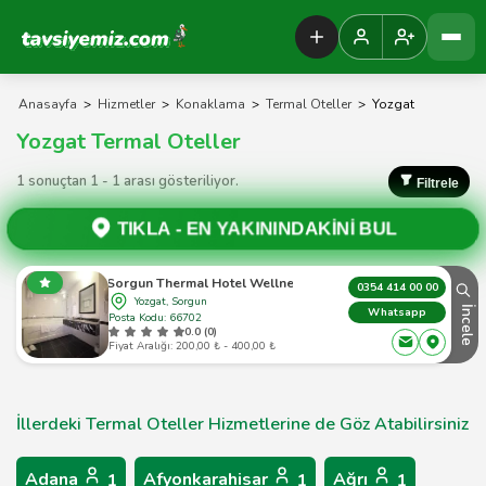
Tavsiyemiz Anasayfa
Anasayfa
>
Hizmetler
>
Konaklama
>
Termal Oteller
>
Yozgat
Yozgat Termal Oteller
1 sonuçtan 1 - 1 arası gösteriliyor.
Filtrele
TIKLA -
EN YAKININDAKİNİ BUL
Safa Sorgun Thermal Hotel Wellness & Spa
0354 414 00 00
Yozgat, Sorgun
İncele
Whatsapp
Posta Kodu: 66702
0.0 (0)
Fiyat Aralığı: 200,00 ₺ - 400,00 ₺
İllerdeki Termal Oteller Hizmetlerine de Göz Atabilirsiniz
Adana
Afyonkarahisar
Ağrı
1
1
1