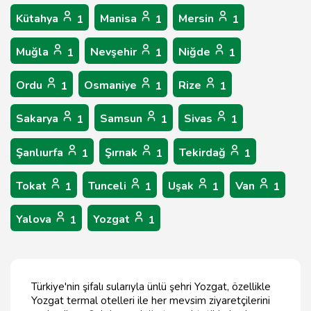
Kütahya
Manisa
Mersin
1
1
1
Muğla
Nevşehir
Niğde
1
1
1
Ordu
Osmaniye
Rize
1
1
1
Sakarya
Samsun
Sivas
1
1
1
Şanlıurfa
Şırnak
Tekirdağ
1
1
1
Tokat
Tunceli
Uşak
Van
1
1
1
1
Yalova
Yozgat
1
1
Türkiye'nin şifalı sularıyla ünlü şehri Yozgat, özellikle
Yozgat termal otelleri ile her mevsim ziyaretçilerini