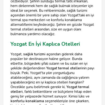
cezbediyor. Şehrin sunduğu termal tatil imkanları,
hem dinlenmek hem de sağlık bulmak isteyenler için
ideal bir seçenek. Bu rehberimizde, sağlık turizmi
açısından önemli bir yere sahip olan Yozgat'taki en iyi
termal spa merkezleri ve konforlu konaklama
alternatiflerini keşfedeceğiz. Şehrin en gözde Yozgat
termal otelleri arasından, size en uygun olanı
bulmanıza yardımcı olacağız.
Yozgat En İyi Kaplıca Otelleri
Yozgat,
sağlık turizmi
açısından giderek daha
popüler bir destinasyon haline geliyor. Bunda
elbette, bölgedeki şifalı suların ve bu suları en iyi
şekilde değerlendiren
Yozgat termal otelleri
nin payı
büyük. Peki, Yozgat'ta yılın yorgunluğunu
atabileceğiniz, aynı zamanda da sağlığınıza yatırım
yapabileceğiniz en iyi kaplıca otelleri hangileri?
Öncelikle şunu belirtmek gerekir ki,
Yozgat termal
otelleri
, farklı beklentilere ve bütçelere hitap eden
geniş bir yelpazede hizmet sunuyor. Kimisi lüks ve
konforlu konaklama
seçenekleriyle öne çıkarken,