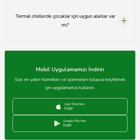
seyahat acenteleri aracılığıyla rezervasyon
yapabilirsiniz.
Termal otellerde çocuklar için uygun alanlar var
mı?
Evet, birçok termal otelde çocuklar için oyun alanları ve
aktiviteler bulunmaktadır.
Mobil Uygulamamızı İndirin
Size en yakın hizmetleri ve işletmeleri kolayca keşfetmek
için uygulamamızı kullanın.
App Store'dan
İndir
Google Play'den
İndir