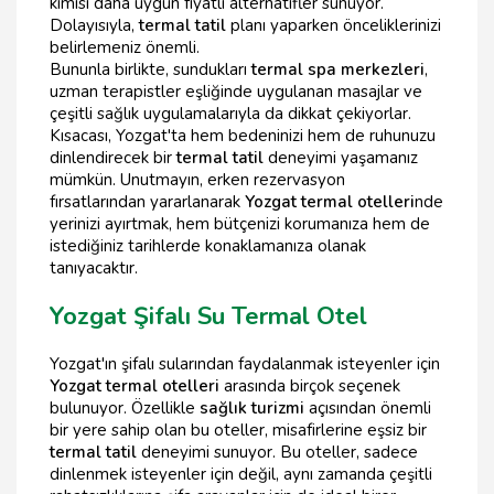
kimisi daha uygun fiyatlı alternatifler sunuyor.
Dolayısıyla,
termal tatil
planı yaparken önceliklerinizi
belirlemeniz önemli.
Bununla birlikte, sundukları
termal spa merkezleri
,
uzman terapistler eşliğinde uygulanan masajlar ve
çeşitli sağlık uygulamalarıyla da dikkat çekiyorlar.
Kısacası, Yozgat'ta hem bedeninizi hem de ruhunuzu
dinlendirecek bir
termal tatil
deneyimi yaşamanız
mümkün. Unutmayın, erken rezervasyon
fırsatlarından yararlanarak
Yozgat termal otelleri
nde
yerinizi ayırtmak, hem bütçenizi korumanıza hem de
istediğiniz tarihlerde konaklamanıza olanak
tanıyacaktır.
Yozgat Şifalı Su Termal Otel
Yozgat'ın şifalı sularından faydalanmak isteyenler için
Yozgat termal otelleri
arasında birçok seçenek
bulunuyor. Özellikle
sağlık turizmi
açısından önemli
bir yere sahip olan bu oteller, misafirlerine eşsiz bir
termal tatil
deneyimi sunuyor. Bu oteller, sadece
dinlenmek isteyenler için değil, aynı zamanda çeşitli