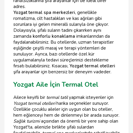
rahatsızlıklarına şifa arayanlar için de ideal birer
adres.
Yozgat termal spa merkezleri
, genellikle
romatizma, cilt hastalıkları ve kas ağrıları gibi
sorunlara iyi gelen mineralli sularıyla öne çıkıyor.
Dolayısıyla, şifalı suların tadını çıkarırken aynı
zamanda
konforlu konaklama
imkanlarından da
faydalanabilirsiniz. Bu otellerde, uzman terapistler
eşliğinde çeşitli masaj ve terapi yöntemleri de
sunuluyor. Ayrıca, bazı otellerde özel kür
uygulamalarıyla tedavi süreçlerinizi destekleme
fırsatı bulabilirsiniz. Kısacası,
Yozgat termal otelleri
şifa arayanlar için benzersiz bir deneyim vadeder.
Yozgat Aile İçin Termal Otel
Ailece keyifli bir
termal tatil
yapmak isteyenler için
Yozgat termal otelleri
harika seçenekler sunuyor.
Özellikle çocuklu aileler için uygun olan bu oteller,
hem eğlenceyi hem de dinlenmeyi bir arada sunuyor.
Sağlık turizmi
açısından da önemli bir yere sahip olan
Yozgat'ta, ailenizle birlikte şifalı sulardan