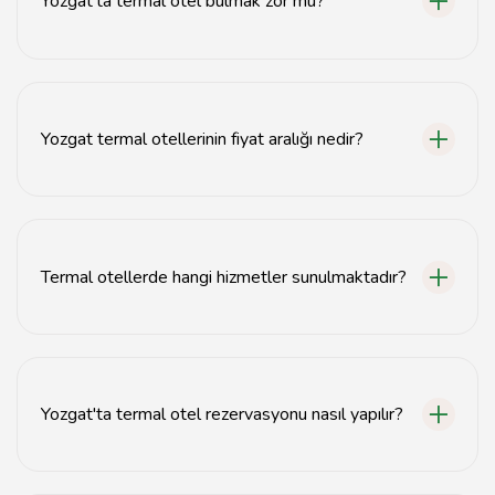
Yozgat'ta termal otel bulmak zor mu?
Hayır, Yozgat'ta birçok termal otel seçeneği
bulunmaktadır.
Yozgat termal otellerinin fiyat aralığı nedir?
Yozgat termal otellerinin fiyatları, otelin konforuna ve
sunduğu hizmetlere göre değişiklik göstermektedir.
Termal otellerde hangi hizmetler sunulmaktadır?
Termal otellerde genellikle spa, havuz, masaj ve sağlık
hizmetleri gibi olanaklar sunulmaktadır.
Yozgat'ta termal otel rezervasyonu nasıl yapılır?
Yozgat'taki termal otellerin web sitelerinden veya