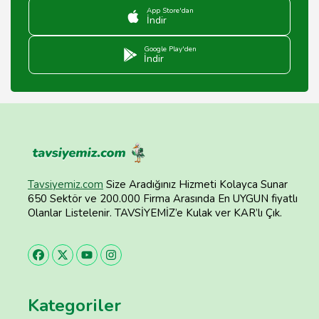
App Store'dan
İndir
Google Play'den
İndir
Tavsiyemiz.com
Size Aradığınız Hizmeti Kolayca Sunar
650 Sektör ve 200.000 Firma Arasında En UYGUN fiyatlı
Olanlar Listelenir. TAVSİYEMİZ’e Kulak ver KAR’lı Çık.
Kategoriler