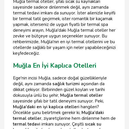
Muğla termal oteller, şifalı sıcak su kaynakları
sayesinde sadece dinlenmek değil, aynı zamanda
termal tedavi imkanı da sunuyor. İster ailenizle keyifli
bir termal tatil geçirmek, ister romantik bir kaçamak
yapmak, isterseniz de uygun fiyatlı bir termal spa
deneyimi arayın, Muğla'daki Muğla termal oteller her
zevke ve bütçeye uygun seçenekler sunuyor. Bu
rehberimizde, Muğla'nın en iyi termal otellerini ve bu
otellerde sağlıklı bir yaşam için neler yapabileceğinizi
keşfedeceğiz.
Muğla En İyi Kaplıca Otelleri
Ege'nin incisi Muğla, sadece doğal güzellikleriyle
değil, aynı zamanda
sağlık turizmi
açısından da
dikkat çekiyor. Birbirinden güzel koyları ve tarihi
dokusuyla ünlü bu şehir,
Muğla termal oteller
sayesinde şifalı bir tatil deneyimi sunuyor. Peki,
Muğla'daki en iyi kaplıca otelleri
hangileri?
Öncelikle şunu belirtmek gerekir ki,
Muğla'daki
termal oteller
, ziyaretçilerine hem dinlenme hem de
termal tedavi
imkanı sunuyor. Çeşitli
sıcak su