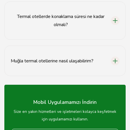
değişiklik göstermektedir.
Termal otellerde konaklama süresi ne kadar
olmalı?
Genellikle 3-7 gün arası konaklama önerilmektedir.
Muğla termal otellerine nasıl ulaşabilirim?
Muğla'ya kara yolu, hava yolu veya deniz yolu ile ulaşım
sağlanabilir.
Mobil Uygulamamızı İndirin
Size en yakın hizmetleri ve işletmeleri kolayca keşfetmek
için uygulamamızı kullanın.