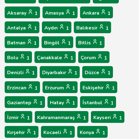
Aksaray
Amasya
Ankara
1
1
1
Antalya
Aydın
Balıkesir
1
1
1
Batman
Bingöl
Bitlis
1
1
1
Bolu
Çanakkale
Çorum
1
1
1
Denizli
Diyarbakır
Düzce
1
1
1
Erzincan
Erzurum
Eskişehir
1
1
1
Gaziantep
Hatay
İstanbul
1
1
1
İzmir
Kahramanmaraş
Kayseri
1
1
1
Kırşehir
Kocaeli
Konya
1
1
1