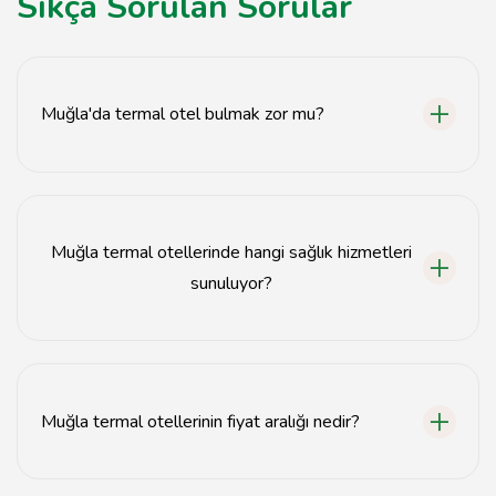
Sıkça Sorulan Sorular
Muğla'da termal otel bulmak zor mu?
Hayır, Muğla'da birçok termal otel bulunmaktadır.
Muğla termal otellerinde hangi sağlık hizmetleri
sunuluyor?
Termal otellerde spa hizmetleri, masaj terapileri ve
çeşitli sağlık tedavileri sunulmaktadır.
Muğla termal otellerinin fiyat aralığı nedir?
Fiyatlar otelin konumuna ve sunduğu hizmetlere göre