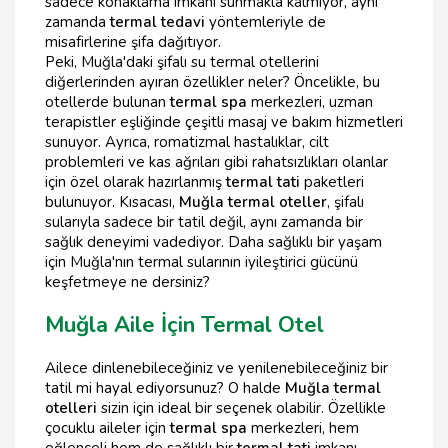
sadece konaklama imkanı sunmakla kalmıyor, aynı
zamanda
termal tedavi
yöntemleriyle de
misafirlerine şifa dağıtıyor.
Peki, Muğla'daki şifalı su termal otellerini
diğerlerinden ayıran özellikler neler? Öncelikle, bu
otellerde bulunan
termal spa
merkezleri, uzman
terapistler eşliğinde çeşitli masaj ve bakım hizmetleri
sunuyor. Ayrıca, romatizmal hastalıklar, cilt
problemleri ve kas ağrıları gibi rahatsızlıkları olanlar
için özel olarak hazırlanmış
termal tati
paketleri
bulunuyor. Kısacası,
Muğla termal oteller
, şifalı
sularıyla sadece bir tatil değil, aynı zamanda bir
sağlık deneyimi vadediyor. Daha sağlıklı bir yaşam
için Muğla'nın termal sularının iyileştirici gücünü
keşfetmeye ne dersiniz?
Muğla Aile İçin Termal Otel
Ailece dinlenebileceğiniz ve yenilenebileceğiniz bir
tatil mi hayal ediyorsunuz? O halde
Muğla termal
otelleri
sizin için ideal bir seçenek olabilir. Özellikle
çocuklu aileler için
termal spa
merkezleri, hem