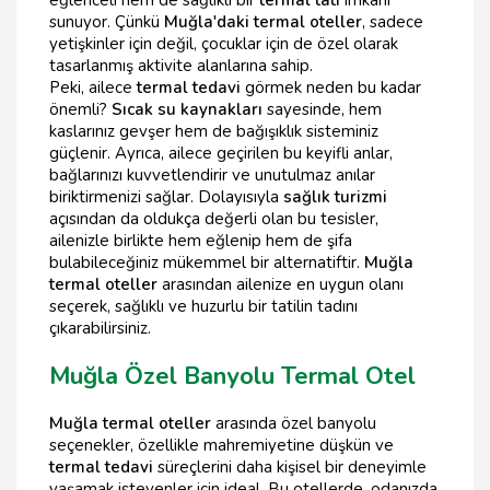
eğlenceli hem de sağlıklı bir
termal tati
imkanı
sunuyor. Çünkü
Muğla'daki termal oteller
, sadece
yetişkinler için değil, çocuklar için de özel olarak
tasarlanmış aktivite alanlarına sahip.
Peki, ailece
termal tedavi
görmek neden bu kadar
önemli?
Sıcak su kaynakları
sayesinde, hem
kaslarınız gevşer hem de bağışıklık sisteminiz
güçlenir. Ayrıca, ailece geçirilen bu keyifli anlar,
bağlarınızı kuvvetlendirir ve unutulmaz anılar
biriktirmenizi sağlar. Dolayısıyla
sağlık turizmi
açısından da oldukça değerli olan bu tesisler,
ailenizle birlikte hem eğlenip hem de şifa
bulabileceğiniz mükemmel bir alternatiftir.
Muğla
termal oteller
arasından ailenize en uygun olanı
seçerek, sağlıklı ve huzurlu bir tatilin tadını
çıkarabilirsiniz.
Muğla Özel Banyolu Termal Otel
Muğla termal oteller
arasında özel banyolu
seçenekler, özellikle mahremiyetine düşkün ve
termal tedavi
süreçlerini daha kişisel bir deneyimle
yaşamak isteyenler için ideal. Bu otellerde, odanızda