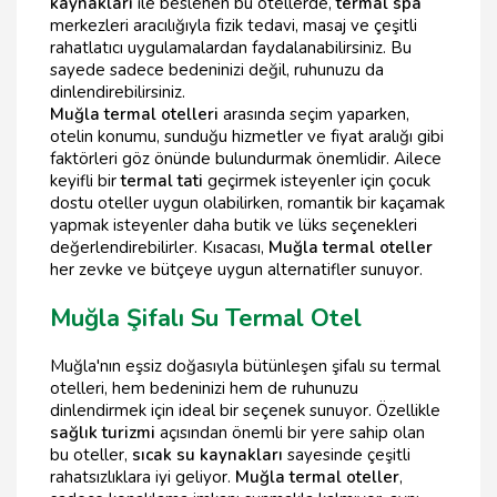
kaynakları
ile beslenen bu otellerde,
termal spa
merkezleri aracılığıyla fizik tedavi, masaj ve çeşitli
rahatlatıcı uygulamalardan faydalanabilirsiniz. Bu
sayede sadece bedeninizi değil, ruhunuzu da
dinlendirebilirsiniz.
Muğla termal otelleri
arasında seçim yaparken,
otelin konumu, sunduğu hizmetler ve fiyat aralığı gibi
faktörleri göz önünde bulundurmak önemlidir. Ailece
keyifli bir
termal tati
geçirmek isteyenler için çocuk
dostu oteller uygun olabilirken, romantik bir kaçamak
yapmak isteyenler daha butik ve lüks seçenekleri
değerlendirebilirler. Kısacası,
Muğla termal oteller
her zevke ve bütçeye uygun alternatifler sunuyor.
Muğla Şifalı Su Termal Otel
Muğla'nın eşsiz doğasıyla bütünleşen şifalı su termal
otelleri, hem bedeninizi hem de ruhunuzu
dinlendirmek için ideal bir seçenek sunuyor. Özellikle
sağlık turizmi
açısından önemli bir yere sahip olan
bu oteller,
sıcak su kaynakları
sayesinde çeşitli
rahatsızlıklara iyi geliyor.
Muğla termal oteller
,