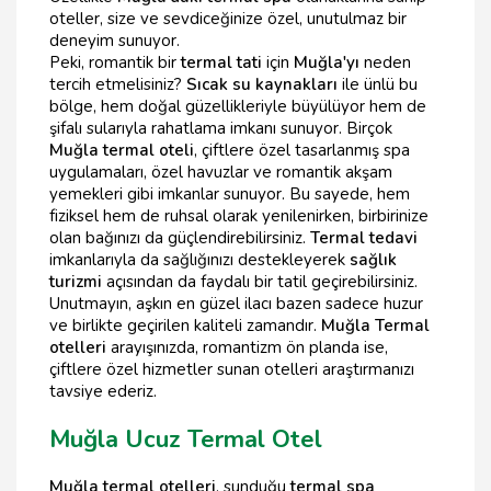
oteller, size ve sevdiceğinize özel, unutulmaz bir
deneyim sunuyor.
Peki, romantik bir
termal tati
için
Muğla'yı
neden
tercih etmelisiniz?
Sıcak su kaynakları
ile ünlü bu
bölge, hem doğal güzellikleriyle büyülüyor hem de
şifalı sularıyla rahatlama imkanı sunuyor. Birçok
Muğla termal oteli
, çiftlere özel tasarlanmış spa
uygulamaları, özel havuzlar ve romantik akşam
yemekleri gibi imkanlar sunuyor. Bu sayede, hem
fiziksel hem de ruhsal olarak yenilenirken, birbirinize
olan bağınızı da güçlendirebilirsiniz.
Termal tedavi
imkanlarıyla da sağlığınızı destekleyerek
sağlık
turizmi
açısından da faydalı bir tatil geçirebilirsiniz.
Unutmayın, aşkın en güzel ilacı bazen sadece huzur
ve birlikte geçirilen kaliteli zamandır.
Muğla Termal
otelleri
arayışınızda, romantizm ön planda ise,
çiftlere özel hizmetler sunan otelleri araştırmanızı
tavsiye ederiz.
Muğla Ucuz Termal Otel
Muğla termal otelleri
, sunduğu
termal spa