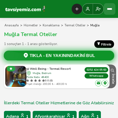
Tavsiyemiz Anasayfa
Anasayfa
>
Hizmetler
>
Konaklama
>
Termal Oteller
>
Muğla
Muğla Termal Oteller
1 sonuçtan 1 - 1 arası gösteriliyor.
Filtrele
TIKLA -
EN YAKININDAKİNİ BUL
Sianji Well Being - Termal Resort & Spa
0252 424 05 63
Muğla, Bodrum
İncele
Whatsapp
Posta Kodu: 48400
0.0 (0)
Fiyat Aralığı: 200,00 ₺ - 400,00 ₺
İllerdeki Termal Oteller Hizmetlerine de Göz Atabilirsiniz
Adana
Afyonkarahisar
Ağrı
1
1
1