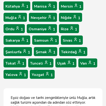
Kütahya
Manisa
Mersin
1
1
1
Muğla
Nevşehir
Niğde
1
1
1
Ordu
Osmaniye
Rize
1
1
1
Sakarya
Samsun
Sivas
1
1
1
Şanlıurfa
Şırnak
Tekirdağ
1
1
1
Tokat
Tunceli
Uşak
Van
1
1
1
1
Yalova
Yozgat
1
1
Eşsiz doğası ve tarihi zenginlikleriyle ünlü Muğla, artık
sağlık turizmi açısından da adından söz ettiriyor.