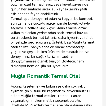
bulunan özel termal havuz veya küvet sayesinde,
günün her saatinde
sıcak su kaynakları
nın şifalı
etkilerinden faydalanabilirsiniz.
Termal spa
deneyimini odanıza taşıyan bu konsept,
aynı zamanda çocuklu aileler için de büyük kolaylık
sağlıyor. Özellikle küçük çocuklarınız varsa, ortak
kullanım alanları yerine odanızdaki termal havuzu
tercih ederek
termal tatil
inizi daha hijyenik ve rahat
bir şekilde geçirebilirsiniz. Üstelik, bazı
Muğla termal
oteller
özel banyolarına ek olarak aromaterapi
yağları ve çeşitli bakım ürünleri de sunarak, banyo
deneyiminizi bir
sağlık turizmi
ritüeline
dönüştürmenize olanak tanıyor. Böylece, hem
dinleniyor hem de şifa buluyorsunuz.
Muğla Romantik Termal Otel
Aşkınızı tazelemek ve birbirinize daha çok vakit
ayırmak için huzurlu bir kaçamak mı arıyorsunuz? O
halde
Muğla termal otelleri
, romantik anlar
yaşamak için mükemmel bir seçenek olabilir.
Özellikle
Muğla'daki termal spa
olanaklarına sahip