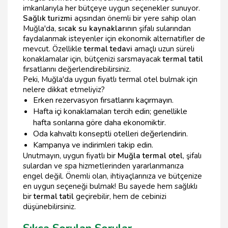
imkanlarıyla her bütçeye uygun seçenekler sunuyor.
Sağlık turizmi
açısından önemli bir yere sahip olan
Muğla'da,
sıcak su kaynakları
nın şifalı sularından
faydalanmak isteyenler için ekonomik alternatifler de
mevcut. Özellikle
termal tedavi
amaçlı uzun süreli
konaklamalar için, bütçenizi sarsmayacak
termal tatil
fırsatlarını değerlendirebilirsiniz.
Peki, Muğla'da uygun fiyatlı termal otel bulmak için
nelere dikkat etmeliyiz?
Erken rezervasyon fırsatlarını kaçırmayın.
Hafta içi konaklamaları tercih edin; genellikle
hafta sonlarına göre daha ekonomiktir.
Oda kahvaltı konseptli otelleri değerlendirin.
Kampanya ve indirimleri takip edin.
Unutmayın, uygun fiyatlı bir
Muğla termal otel
, şifalı
sulardan ve spa hizmetlerinden yararlanmanıza
engel değil. Önemli olan, ihtiyaçlarınıza ve bütçenize
en uygun seçeneği bulmak! Bu sayede hem sağlıklı
bir
termal tatil
geçirebilir, hem de cebinizi
düşünebilirsiniz.