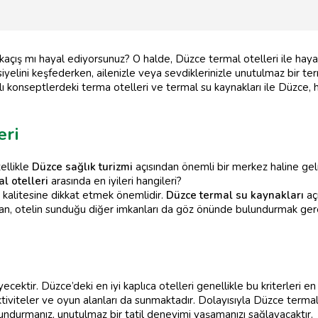
r kaçış mı hayal ediyorsunuz? O halde, Düzce termal otelleri ile ha
yelini keşfederken, ailenizle veya sevdiklerinizle unutulmaz bir te
Farklı konseptlerdeki terma otelleri ve termal su kaynakları ile Düzc
eri
zellikle
Düzce sağlık turizmi
açısından önemli bir merkez haline gel
l otelleri
arasında en iyileri hangileri?
 kalitesine dikkat etmek önemlidir.
Düzce termal su kaynakları
aç
rdından, otelin sunduğu diğer imkanları da göz önünde bulundurmak ger
ecektir. Düzce’deki en iyi kaplıca otelleri genellikle bu kriterleri en
aktiviteler ve oyun alanları da sunmaktadır. Dolayısıyla Düzce terma
ulundurmanız, unutulmaz bir tatil deneyimi yaşamanızı sağlayacaktır.