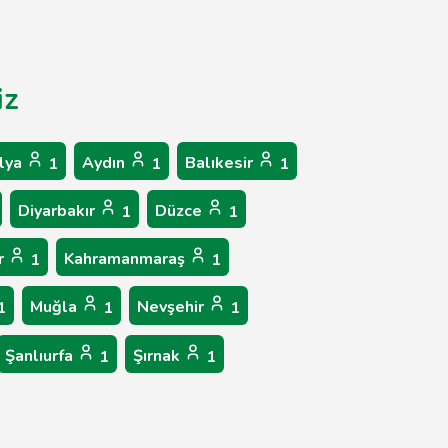
iz
lya
Aydın
Balıkesir
1
1
1
Diyarbakır
Düzce
1
1
r
Kahramanmaraş
1
1
Muğla
Nevşehir
1
1
1
Şanlıurfa
Şırnak
1
1