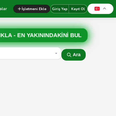
alar
İşletmeni Ekle
Giriş Yap
Kayıt Ol
IKLA -
EN YAKININDAKİNİ BUL
Ara