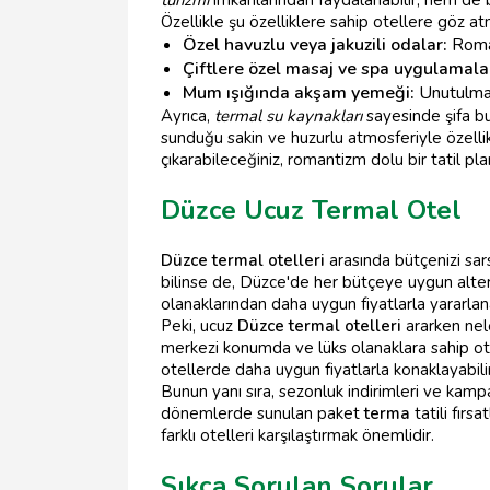
Özellikle şu özelliklere sahip otellere göz atm
Özel havuzlu veya jakuzili odalar:
Roman
Çiftlere özel masaj ve spa uygulamalar
Mum ışığında akşam yemeği:
Unutulmaz 
Ayrıca,
termal su kaynakları
sayesinde şifa bul
sunduğu sakin ve huzurlu atmosferiyle özell
çıkarabileceğiniz, romantizm dolu bir tatil plan
Düzce Ucuz Termal Otel
Düzce termal otelleri
arasında bütçenizi sar
bilinse de, Düzce'de her bütçeye uygun alter
olanaklarından daha uygun fiyatlarla yararlanab
Peki, ucuz
Düzce termal otelleri
ararken nele
merkezi konumda ve lüks olanaklara sahip ote
otellerde daha uygun fiyatlarla konaklayabilir
Bunun yanı sıra, sezonluk indirimleri ve kampa
dönemlerde sunulan paket
terma
tatili fırs
farklı otelleri karşılaştırmak önemlidir.
Sıkça Sorulan Sorular