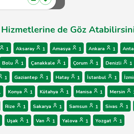
 Hizmetlerine de Göz Atabilirsin
Aksaray
Amasya
Ankara
Anta
1
1
1
1
Bolu
Çanakkale
Çorum
Denizli
1
1
1
1
Gaziantep
Hatay
İstanbul
İzmi
1
1
1
1
Konya
Kütahya
Manisa
Mersin
1
1
1
1
Rize
Sakarya
Samsun
Sivas
1
1
1
1
Uşak
Van
Yalova
Yozgat
1
1
1
1