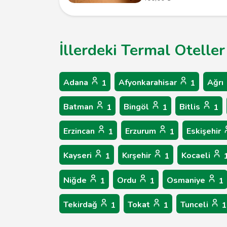
İllerdeki Termal Oteller
Adana
Afyonkarahisar
Ağrı
1
1
Batman
Bingöl
Bitlis
1
1
1
Erzincan
Erzurum
Eskişehir
1
1
Kayseri
Kırşehir
Kocaeli
1
1
Niğde
Ordu
Osmaniye
1
1
1
Tekirdağ
Tokat
Tunceli
1
1
1