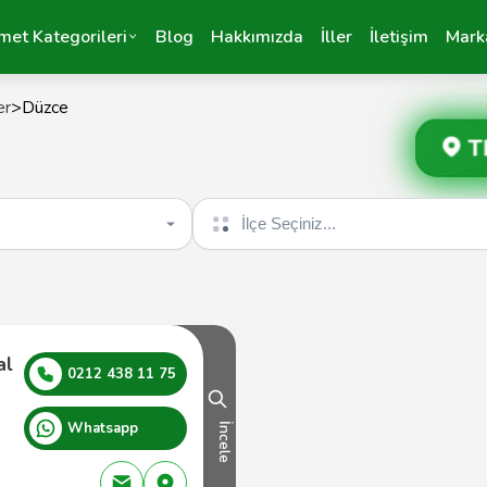
met Kategorileri
Blog
Hakkımızda
İller
İletişim
Mark
er
>
Düzce
T
İlçe seçin
al
0212 438 11 75
Whatsapp
İncele