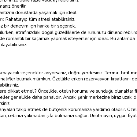
anız önerilir:
tizmi doruklarda yaşamak için ideal.
ı:
Rahatlayıp tüm stresi atabilirsiniz.
bir deneyim için harika bir seçenek.
urken, etrafınızdaki doğal güzelliklerle de ruhunuzu dinlendirebilirs
ikle romantik bir kaçamak yapmak isteyenler için ideal. Bu anlamda
layabilirsiniz.
smayacak seçenekler arıyorsanız, doğru yerdesiniz.
Termal tatil me
natifler bulmak mümkün. Özellikle erken rezervasyon fırsatlarını d
ilirsiniz.
re dikkat etmeli? Öncelikle, otelin konumu ve sunduğu olanaklar fi
ller genellikle daha pahalıdır. Ancak, şehir merkezine biraz uzak,
siniz.
nyaları takip etmek de bütçenizi korumanıza yardımcı olabilir. Özelli
atları, cebinizi yakmadan şifa bulmanızı sağlar. Unutmayın, uygun fiyat