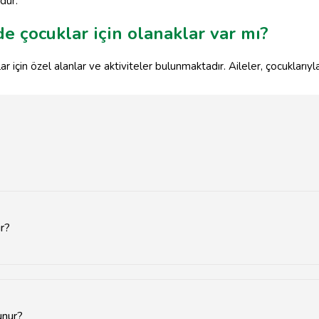
dür.
e çocuklar için olanaklar var mı?
çin özel alanlar ve aktiviteler bulunmaktadır. Aileler, çocuklarıyla bir
ir?
ıra doğal güzellikler ve rahatlama imkanı sunar.
unur?