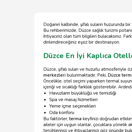
Doğanın kalbinde, şifalı suların huzurunda bi
Bu rehberimizde, Düzce sağlık turizmi potansi
ihtiyacınız olan tüm bilgileri bulacaksınız. 
dinlendireceğiniz eşsiz bir destinasyon.
Düzce En İyi Kaplıca Otell
Düzce, şifalı suları ve huzurlu atmosferiyle ö
merkezleri
bulunmaktadır. Peki,
Düzce terma
Öncelikle, otel seçimi yaparken termal suyun
içeriği ve sıcaklığı farklılık gösterebilir. A
Havuzların büyüklüğü ve temizliği
Spa ve masaj hizmetleri
Yeme içme seçenekleri
Oda konforu
Bu faktörler,
terma
keyfinizi doğrudan etkiley
aileler için uygun olanlar, çocuklara yönelik 
tercihlerinizi ve ihtiyaçlarınızı göz önünde b