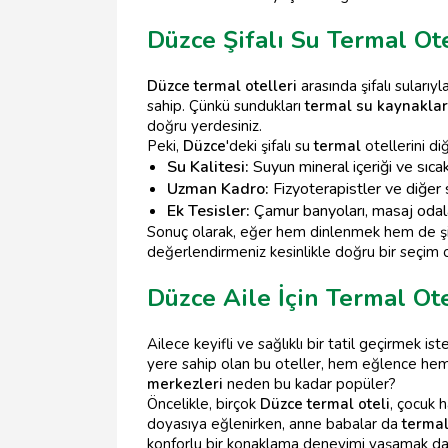
Düzce Şifalı Su Termal Ot
Düzce termal otelleri
arasında şifalı suları
sahip. Çünkü sundukları
termal su kaynaklar
doğru yerdesiniz.
Peki,
Düzce
'deki şifalı su
termal
otellerini di
Su Kalitesi:
Suyun mineral içeriği ve sıcak
Uzman Kadro:
Fizyoterapistler ve diğer s
Ek Tesisler:
Çamur banyoları, masaj odaları
Sonuç olarak, eğer hem dinlenmek hem de şif
değerlendirmeniz kesinlikle doğru bir seçim o
Düzce Aile İçin Termal Ot
Ailece keyifli ve sağlıklı bir tatil geçirmek is
yere sahip olan bu oteller, hem eğlence hem d
merkezleri
neden bu kadar popüler?
Öncelikle, birçok
Düzce termal oteli
, çocuk 
doyasıya eğlenirken, anne babalar da
termal
konforlu bir konaklama deneyimi yaşamak d