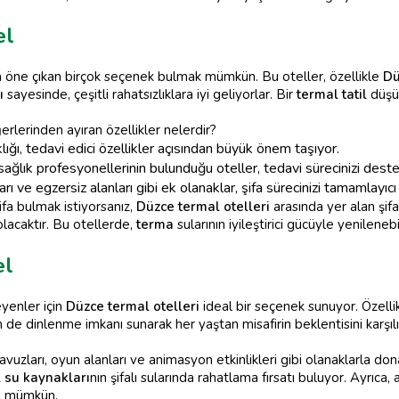
el
yla öne çıkan birçok seçenek bulmak mümkün. Bu oteller, özellikle
Dü
ı
sayesinde, çeşitli rahatsızlıklara iyi geliyorlar. Bir
termal tatil
düşün
ğerlerinden ayıran özellikler nelerdir?
lığı, tedavi edici özellikler açısından büyük önem taşıyor.
ağlık profesyonellerinin bulunduğu oteller, tedavi sürecinizi deste
 ve egzersiz alanları gibi ek olanaklar, şifa sürecinizi tamamlayıcı 
a bulmak istiyorsanız,
Düzce termal otelleri
arasında yer alan şifa
lacaktır. Bu otellerde,
terma
sularının iyileştirici gücüyle yenilenebil
el
teyenler için
Düzce termal otelleri
ideal bir seçenek sunuyor. Özelli
e dinlenme imkanı sunarak her yaştan misafirin beklentisini karşılıyo
havuzları, oyun alanları ve animasyon etkinlikleri gibi olanaklarla 
 su kaynakları
nın şifalı sularında rahatlama fırsatı buluyor. Ayrıca,
a mümkün.