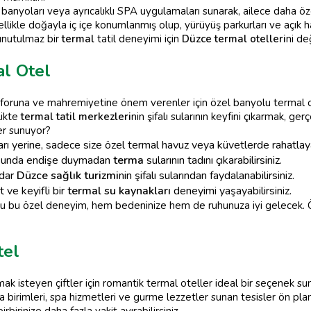
e banyoları veya ayrıcalıklı SPA uygulamaları sunarak, ailece daha 
ellikle doğayla iç içe konumlanmış olup, yürüyüş parkurları ve açık hava
 unutulmaz bir
termal
tatil deneyimi için
Düzce termal otelleri
ni de
l Otel
nforuna ve mahremiyetine önem verenler için özel banyolu termal ot
likte
termal tatil merkezleri
nin şifalı sularının keyfini çıkarmak, g
er sunuyor?
rı yerine, sadece size özel termal havuz veya küvetlerde rahatlayab
nusunda endişe duymadan
terma
sularının tadını çıkarabilirsiniz.
adar
Düzce sağlık turizmi
nin şifalı sularından faydalanabilirsiniz.
t ve keyifli bir
termal su kaynakları
deneyimi yaşayabilirsiniz.
u bu özel deneyim, hem bedeninize hem de ruhunuza iyi gelecek. Özel
tel
k isteyen çiftler için romantik termal oteller ideal bir seçenek su
ma birimleri, spa hizmetleri ve gurme lezzetler sunan tesisler ön pl
birinize daha fazla vakit ayırabilirsiniz.