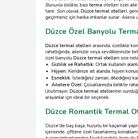
Bununla birlikte
, bazı
terma
otelleri özel ail
tanır.
Son olarak
,
Düzce termal otelleri
, gen
geçirmeniz için harika imkanlar sunar. Ailece
Düzce Özel Banyolu Terma
Düzce termal otelleri
arasında, özellikle ko
rahatlığında, ailenizle veya sevdiklerinizle bir
özel banyolu
Düzce termal otelleri
size nel
Gizlilik ve Rahatlık:
Ortak kullanım alanla
Hijyen:
Kendinize ait alanda, hijyen ko
Esneklik:
İstediğiniz zaman, dilediğiniz k
Ailelere Özel:
Çocuklarınızla birlikte raha
Unutmayın,
Düzce termal otelleri
nin sunduğ
arayanlar için ideal bir seçenek.
Düzce Romantik Termal O
Düzce'de baş başa, huzurlu bir kaçamak yapma
içerisinde, çiftlere özel tasarlanmış konakla
turizmi
imkanlarından faydalanabilir, hem de bir