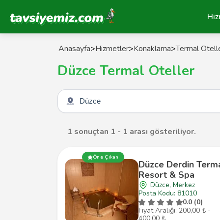
Tavsiyemiz Anasayfa
Hiz
Anasayfa
>
Hizmetler
>
Konaklama
>
Termal Otell
Düzce Termal Oteller
Şehir seçin
1 sonuçtan 1 - 1 arası gösteriliyor.
Öne Çıkan
Düzce Derdin Term
Resort & Spa
Düzce, Merkez
Posta Kodu: 81010
0.0 (0)
Fiyat Aralığı: 200,00 ₺ -
400,00 ₺