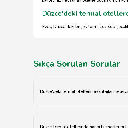
kaliteli hizmet sunan oteller bulmak mümkün
Düzce'deki termal otellerd
Evet, Düzce'deki birçok termal otelde çocuklar i
Sıkça Sorulan Sorular
Düzce'deki termal otellerin avantajları nelerd
Düzce'deki termal oteller, şifalı suların yanı s
Düzce termal otellerinde hangi hizmetler bul