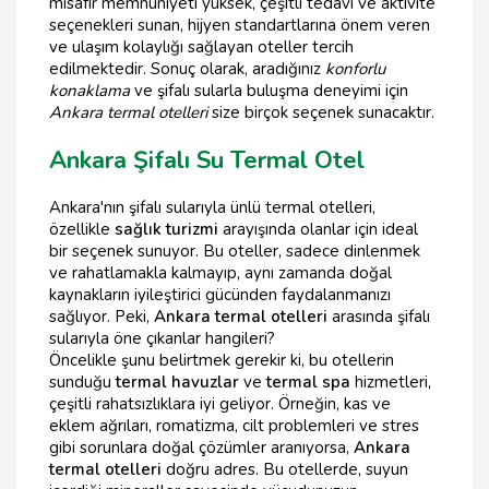
misafir memnuniyeti yüksek, çeşitli tedavi ve aktivite
seçenekleri sunan, hijyen standartlarına önem veren
ve ulaşım kolaylığı sağlayan oteller tercih
edilmektedir. Sonuç olarak, aradığınız
konforlu
konaklama
ve şifalı sularla buluşma deneyimi için
Ankara termal otelleri
size birçok seçenek sunacaktır.
Ankara Şifalı Su Termal Otel
Ankara'nın şifalı sularıyla ünlü termal otelleri,
özellikle
sağlık turizmi
arayışında olanlar için ideal
bir seçenek sunuyor. Bu oteller, sadece dinlenmek
ve rahatlamakla kalmayıp, aynı zamanda doğal
kaynakların iyileştirici gücünden faydalanmanızı
sağlıyor. Peki,
Ankara termal otelleri
arasında şifalı
sularıyla öne çıkanlar hangileri?
Öncelikle şunu belirtmek gerekir ki, bu otellerin
sunduğu
termal havuzlar
ve
termal spa
hizmetleri,
çeşitli rahatsızlıklara iyi geliyor. Örneğin, kas ve
eklem ağrıları, romatizma, cilt problemleri ve stres
gibi sorunlara doğal çözümler aranıyorsa,
Ankara
termal otelleri
doğru adres. Bu otellerde, suyun