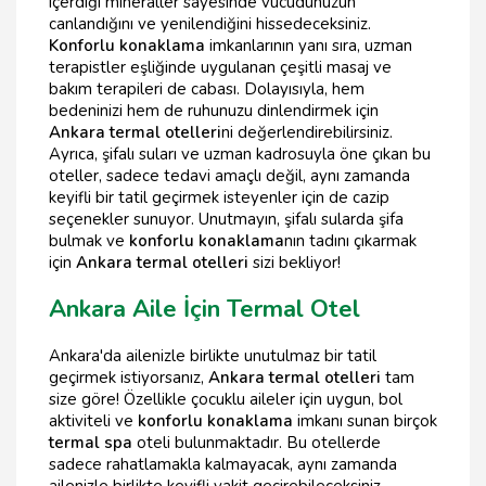
içerdiği mineraller sayesinde vücudunuzun
canlandığını ve yenilendiğini hissedeceksiniz.
Konforlu konaklama
imkanlarının yanı sıra, uzman
terapistler eşliğinde uygulanan çeşitli masaj ve
bakım terapileri de cabası. Dolayısıyla, hem
bedeninizi hem de ruhunuzu dinlendirmek için
Ankara termal otelleri
ni değerlendirebilirsiniz.
Ayrıca, şifalı suları ve uzman kadrosuyla öne çıkan bu
oteller, sadece tedavi amaçlı değil, aynı zamanda
keyifli bir tatil geçirmek isteyenler için de cazip
seçenekler sunuyor. Unutmayın, şifalı sularda şifa
bulmak ve
konforlu konaklama
nın tadını çıkarmak
için
Ankara termal otelleri
sizi bekliyor!
Ankara Aile İçin Termal Otel
Ankara'da ailenizle birlikte unutulmaz bir tatil
geçirmek istiyorsanız,
Ankara termal otelleri
tam
size göre! Özellikle çocuklu aileler için uygun, bol
aktiviteli ve
konforlu konaklama
imkanı sunan birçok
termal spa
oteli bulunmaktadır. Bu otellerde
sadece rahatlamakla kalmayacak, aynı zamanda