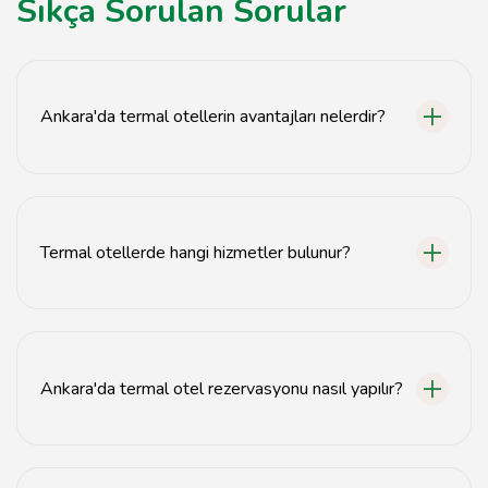
Sıkça Sorulan Sorular
Ankara'da termal otellerin avantajları nelerdir?
Ankara'daki termal oteller, şifalı sular, spa hizmetleri ve
konforlu konaklama seçenekleri sunarak sağlık turizmi
deneyimi yaşatır.
Termal otellerde hangi hizmetler bulunur?
Termal otellerde genellikle kaplıca, spa, havuz, masaj
hizmetleri ve sağlıklı beslenme seçenekleri bulunur.
Ankara'da termal otel rezervasyonu nasıl yapılır?
Ankara'daki termal otellerin web sitelerinden veya
seyahat acenteleri aracılığıyla rezervasyon