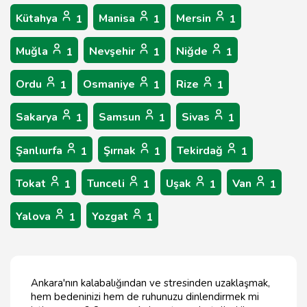
Kütahya
Manisa
Mersin
1
1
1
Muğla
Nevşehir
Niğde
1
1
1
Ordu
Osmaniye
Rize
1
1
1
Sakarya
Samsun
Sivas
1
1
1
Şanlıurfa
Şırnak
Tekirdağ
1
1
1
Tokat
Tunceli
Uşak
Van
1
1
1
1
Yalova
Yozgat
1
1
Ankara'nın kalabalığından ve stresinden uzaklaşmak,
hem bedeninizi hem de ruhunuzu dinlendirmek mi