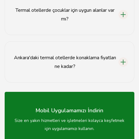
yapabilirsiniz.
Termal otellerde çocuklar için uygun alanlar var
mı?
Evet, birçok termal otelde çocuklar için özel havuzlar ve
oyun alanları bulunmaktadır.
Ankara'daki termal otellerde konaklama fiyatları
ne kadar?
Konaklama fiyatları otelin konumuna, sunduğu
hizmetlere ve sezon dönemine göre değişiklik
göstermektedir.
Mobil Uygulamamızı İndirin
Size en yakın hizmetleri ve işletmeleri kolayca keşfetmek
için uygulamamızı kullanın.