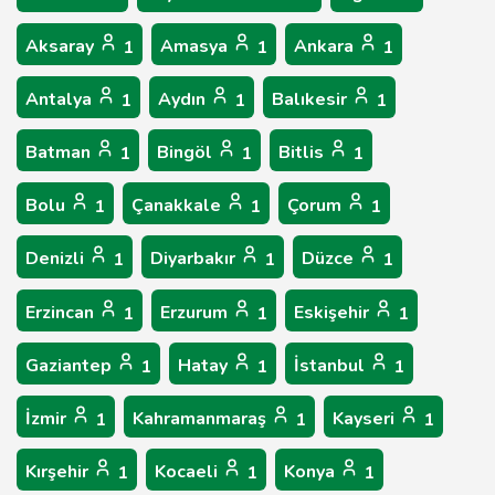
Aksaray
Amasya
Ankara
1
1
1
Antalya
Aydın
Balıkesir
1
1
1
Batman
Bingöl
Bitlis
1
1
1
Bolu
Çanakkale
Çorum
1
1
1
Denizli
Diyarbakır
Düzce
1
1
1
Erzincan
Erzurum
Eskişehir
1
1
1
Gaziantep
Hatay
İstanbul
1
1
1
İzmir
Kahramanmaraş
Kayseri
1
1
1
Kırşehir
Kocaeli
Konya
1
1
1