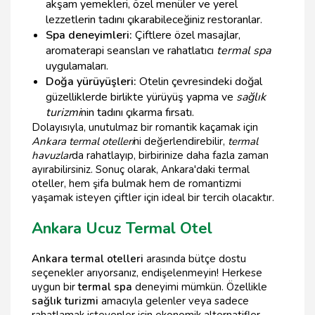
akşam yemekleri, özel menüler ve yerel
lezzetlerin tadını çıkarabileceğiniz restoranlar.
Spa deneyimleri:
Çiftlere özel masajlar,
aromaterapi seansları ve rahatlatıcı
termal spa
uygulamaları.
Doğa yürüyüşleri:
Otelin çevresindeki doğal
güzelliklerde birlikte yürüyüş yapma ve
sağlık
turizmi
nin tadını çıkarma fırsatı.
Dolayısıyla, unutulmaz bir romantik kaçamak için
Ankara termal otelleri
ni değerlendirebilir,
termal
havuzlar
da rahatlayıp, birbirinize daha fazla zaman
ayırabilirsiniz. Sonuç olarak, Ankara'daki termal
oteller, hem şifa bulmak hem de romantizmi
yaşamak isteyen çiftler için ideal bir tercih olacaktır.
Ankara Ucuz Termal Otel
Ankara termal otelleri
arasında bütçe dostu
seçenekler arıyorsanız, endişelenmeyin! Herkese
uygun bir
termal spa
deneyimi mümkün. Özellikle
sağlık turizmi
amacıyla gelenler veya sadece
rahatlamak isteyenler için ekonomik alternatifler