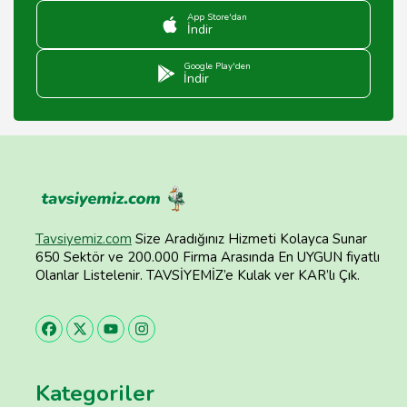
App Store'dan
İndir
Google Play'den
İndir
Tavsiyemiz.com
Size Aradığınız Hizmeti Kolayca Sunar
650 Sektör ve 200.000 Firma Arasında En UYGUN fiyatlı
Olanlar Listelenir. TAVSİYEMİZ’e Kulak ver KAR’lı Çık.
Kategoriler