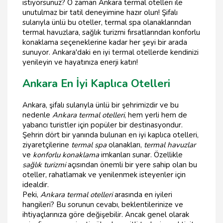
istiyorsunuz? O zaman Ankara termal otelleri ile
unutulmaz bir tatil deneyimine hazır olun! Şifalı
sularıyla ünlü bu oteller, termal spa olanaklarından
termal havuzlara, sağlık turizmi fırsatlarından konforlu
konaklama seçeneklerine kadar her şeyi bir arada
sunuyor. Ankara'daki en iyi termal otellerde kendinizi
yenileyin ve hayatınıza enerji katın!
Ankara En İyi Kaplıca Otelleri
Ankara, şifalı sularıyla ünlü bir şehrimizdir ve bu
nedenle
Ankara termal otelleri
, hem yerli hem de
yabancı turistler için popüler bir destinasyondur.
Şehrin dört bir yanında bulunan en iyi kaplıca otelleri,
ziyaretçilerine
termal spa
olanakları,
termal havuzlar
ve
konforlu konaklama
imkanları sunar. Özellikle
sağlık turizmi
açısından önemli bir yere sahip olan bu
oteller, rahatlamak ve yenilenmek isteyenler için
idealdir.
Peki,
Ankara termal otelleri
arasında en iyileri
hangileri? Bu sorunun cevabı, beklentilerinize ve
ihtiyaçlarınıza göre değişebilir. Ancak genel olarak