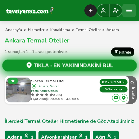
Tavsiyemiz Anasayfa
Anasayfa
>
Hizmetler
>
Konaklama
>
Termal Oteller
>
Ankara
Ankara Termal Oteller
1 sonuçtan 1 - 1 arası gösteriliyor.
Filtrele
TIKLA -
EN YAKININDAKİNİ BUL
Sincan Termal Otel
0312 269 58 58
Ankara, Sincan
İncele
Whatsapp
Posta Kodu: 06935
0.0 (0)
Fiyat Aralığı: 200,00 ₺ - 400,00 ₺
İllerdeki Termal Oteller Hizmetlerine de Göz Atabilirsiniz
Adana
Afyonkarahisar
Ağrı
1
1
1