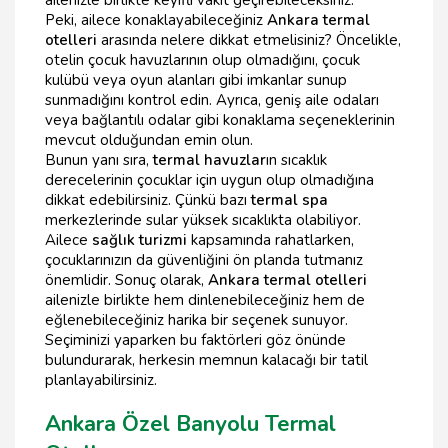
ailenizle birlikte keyifli vakit geçirebileceksiniz.
Peki, ailece konaklayabileceğiniz
Ankara termal
otelleri
arasında nelere dikkat etmelisiniz? Öncelikle,
otelin çocuk havuzlarının olup olmadığını, çocuk
kulübü veya oyun alanları gibi imkanlar sunup
sunmadığını kontrol edin. Ayrıca, geniş aile odaları
veya bağlantılı odalar gibi konaklama seçeneklerinin
mevcut olduğundan emin olun.
Bunun yanı sıra,
termal havuzlar
ın sıcaklık
derecelerinin çocuklar için uygun olup olmadığına
dikkat edebilirsiniz. Çünkü bazı
termal spa
merkezlerinde sular yüksek sıcaklıkta olabiliyor.
Ailece
sağlık turizmi
kapsamında rahatlarken,
çocuklarınızın da güvenliğini ön planda tutmanız
önemlidir. Sonuç olarak,
Ankara termal otelleri
ailenizle birlikte hem dinlenebileceğiniz hem de
eğlenebileceğiniz harika bir seçenek sunuyor.
Seçiminizi yaparken bu faktörleri göz önünde
bulundurarak, herkesin memnun kalacağı bir tatil
planlayabilirsiniz.
Ankara Özel Banyolu Termal