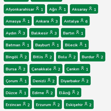
Afyonkarahisar
Ağrı
Aksaray
1
1
1
Amasya
Ankara
Antalya
1
3
6
Aydın
Balıkesir
Bartın
3
3
1
Batman
Bayburt
Bilecik
1
1
1
Bingöl
Bitlis
Bolu
Burdur
2
2
2
2
Bursa
Çanakkale
Çankırı
2
2
1
Çorum
Denizli
Diyarbakır
1
2
2
Düzce
Edirne
Elâzığ
1
2
2
Erzincan
Erzurum
Eskişehir
2
2
2