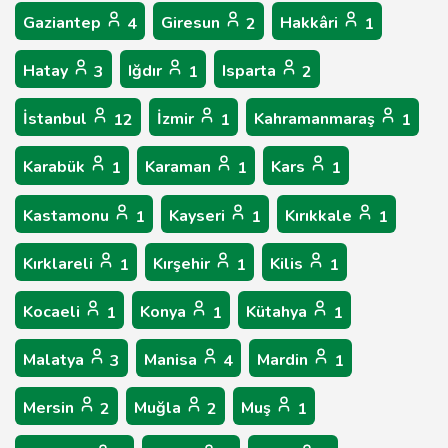
Gaziantep
Giresun
Hakkâri
4
2
1
Hatay
Iğdır
Isparta
3
1
2
İstanbul
İzmir
Kahramanmaraş
12
1
1
Karabük
Karaman
Kars
1
1
1
Kastamonu
Kayseri
Kırıkkale
1
1
1
Kırklareli
Kırşehir
Kilis
1
1
1
Kocaeli
Konya
Kütahya
1
1
1
Malatya
Manisa
Mardin
3
4
1
Mersin
Muğla
Muş
2
2
1