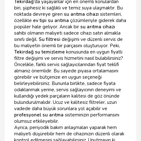
Tekirdağ
'da yaşayanlar için en önemli konulardan
biri, şüphesiz ki sağlıklı ve temiz suya ulaşmaktır. Bu
noktada devreye giren
su arıtma cihazı
sistemleri,
özellikle
ev tipi su arıtma
çözümleriyle giderek daha
popüler hale geliyor. Ancak bir
su arıtma cihazı
sahibi olmanın maliyeti sadece cihazı satın almakla
sınırlı değil.
Su filtresi
değişimi ve düzenli servis de
bu maliyetin önemli bir parçasını oluşturuyor. Peki,
Tekirdağ su temizleme
konusunda en uygun fiyatlı
filtre değişimi ve servis hizmetini nasıl bulabilirsiniz?
Öncelikle, farklı servis sağlayıcılarından fiyat teklifi
almanız önemlidir. Bu sayede piyasa ortalamasını
görebilir ve bütçenize en uygun seçeneği
belirleyebilirsiniz. Bununla birlikte, sadece fiyata
odaklanmak yerine, servis sağlayıcının deneyimi ve
kullandığı yedek parçaların kalitesi de göz önünde
bulundurulmalıdır. Ucuz ve kalitesiz filtreler, uzun
vadede daha büyük sorunlara yol açabilir ve
profesyonel su arıtma
sisteminizin performansını
olumsuz etkileyebilir.
Ayrıca, periyodik bakım anlaşmaları yaparak hem
maliyeti düşürebilir hem de cihazınızın düzenli olarak
kontrol edilmesini sağlayabilirsiniz. Unutmayın ki,