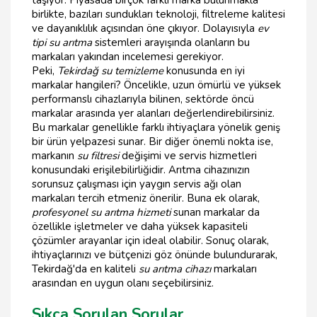
taşıyor. Piyasada birçok farklı marka bulunmakla
birlikte, bazıları sundukları teknoloji, filtreleme kalitesi
ve dayanıklılık açısından öne çıkıyor. Dolayısıyla
ev
tipi su arıtma
sistemleri arayışında olanların bu
markaları yakından incelemesi gerekiyor.
Peki,
Tekirdağ su temizleme
konusunda en iyi
markalar hangileri? Öncelikle, uzun ömürlü ve yüksek
performanslı cihazlarıyla bilinen, sektörde öncü
markalar arasında yer alanları değerlendirebilirsiniz.
Bu markalar genellikle farklı ihtiyaçlara yönelik geniş
bir ürün yelpazesi sunar. Bir diğer önemli nokta ise,
markanın
su filtresi
değişimi ve servis hizmetleri
konusundaki erişilebilirliğidir. Arıtma cihazınızın
sorunsuz çalışması için yaygın servis ağı olan
markaları tercih etmeniz önerilir. Buna ek olarak,
profesyonel su arıtma hizmeti
sunan markalar da
özellikle işletmeler ve daha yüksek kapasiteli
çözümler arayanlar için ideal olabilir. Sonuç olarak,
ihtiyaçlarınızı ve bütçenizi göz önünde bulundurarak,
Tekirdağ'da en kaliteli
su arıtma cihazı
markaları
arasından en uygun olanı seçebilirsiniz.
Sıkça Sorulan Sorular