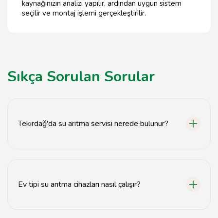
kaynağınızın analizi yapılır, ardından uygun sistem
seçilir ve montaj işlemi gerçekleştirilir.
Sıkça Sorulan Sorular
Tekirdağ'da su arıtma servisi nerede bulunur?
Tekirdağ'da su arıtma servisi, tavsiyemiz.com üzerinden
kolayca ulaşabileceğiniz yerel firmalarla hizmet
vermektedir.
Ev tipi su arıtma cihazları nasıl çalışır?
Ev tipi su arıtma cihazları, suyu filtreleyerek kirleticileri