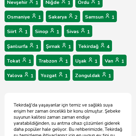
Nevşehir
Niğde
Ordu
1
1
1
Osmaniye
Sakarya
Samsun
1
2
1
Siirt
Sinop
Sivas
1
1
1
Şanlıurfa
Şırnak
Tekirdağ
1
1
4
Tokat
Trabzon
Uşak
Van
1
1
1
1
Yalova
Yozgat
Zonguldak
1
1
1
Tekirdağ'da yaşayanlar için temiz ve sağlıklı suya
erişim her zaman öncelikli bir konu olmuştur. Şebeke
suyunun kalitesi zaman zaman endişe
yaratabildiğinden, su arıtma cihazı çözümleri giderek
daha popüler hale geliyor. Bu rehberimizde, Tekirdağ
su temizleme ihtiyaçlarınız için en uygun ev tipi su