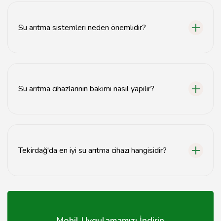
ve zararlı maddeleri ortadan kaldırır, böylece temiz
içme suyu sağlar.
Su arıtma sistemleri neden önemlidir?
Su arıtma sistemleri, sağlığınızı korumak için suyun
kalitesini artırır ve zararlı kimyasallardan arındırır.
Su arıtma cihazlarının bakımı nasıl yapılır?
Su arıtma cihazlarının bakımı, filtrelerin düzenli olarak
değiştirilmesi ve cihazın temizlenmesi ile yapılmalıdır.
Tekirdağ'da en iyi su arıtma cihazı hangisidir?
Tekirdağ'da en iyi su arıtma cihazı, ihtiyaçlarınıza ve
bütçenize göre değişiklik gösterir; tavsiyemiz.com'dan
öneriler alabilirsiniz.
Mobil Uygulamamızı İndirin