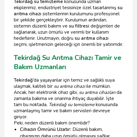
Tekirdağ su temizleme
konusunda uzman
ekiplerimiz, endüstriyel tesisinize özel tasarlanmış
su
arıtma cihazı
sistemlerinin kurulumunu profesyonel
bir şekilde gerçekleştirir. Kurulumun ardından,
sistemin düzenli bakımı ve
su filtresi
değişimleri de
sağlanarak, uzun ömürlü ve verimli bir kullanım
hedeflenir. Unutmayın, doğru
su arıtma cihazı
seçimi, işletmenizin geleceği için önemli bir yatırımdır.
Tekirdağ Su Arıtma Cihazı Tamir ve
Bakım Uzmanları
Tekirdağ
'da yaşayanlar için temiz ve sağlıklı suya
ulaşmak, kaliteli bir
su arıtma cihazı
ile mümkün.
Ancak, her elektronik cihaz gibi,
su arıtma cihazları
da
zamanla bakıma ve onarıma ihtiyaç duyabilir. İşte
tam bu noktada,
Tekirdağ su temizleme
konusunda
uzmanlaşmış tamir ve bakım servisleri devreye
giriyor.
Peki, neden düzenli bakım önemlidir?
Cihazın Ömrünü Uzatır:
Düzenli bakım,
cihazınızın daha uzun ömürlü olmasını sağlar.