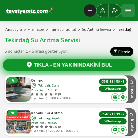
Tavsiyemiz Anasayfa
Anasayfa
>
Hizmetler
>
Tamirat-Tadilat
>
Su Arıtma Servisi
>
Tekirdağ
Tekirdağ Su Arıtma Servisi
5 sonuçtan 1 - 5 arası gösteriliyor.
Filtrele
TIKLA -
EN YAKININDAKİNİ BUL
Ormax
0543 814 59 43
Tekirdağ, Çorlu
İncele
Whatsapp
Posta Kodu: 59850
0.0 (0)
Fiyat Aralığı: 0,00 ₺ - 0,00 ₺
Kapaklı Su Arıtma
0542 717 39 42
Tekirdağ, Kapaklı
İncele
Whatsapp
Posta Kodu: 59510
0.0 (0)
Fiyat Aralığı: 200,00 ₺ - 400,00 ₺