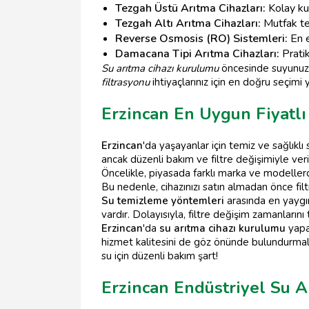
Tezgah Üstü Arıtma Cihazları:
Kolay kur
Tezgah Altı Arıtma Cihazları:
Mutfak tez
Reverse Osmosis (RO) Sistemleri:
En e
Damacana Tipi Arıtma Cihazları:
Pratik
Su arıtma cihazı kurulumu
öncesinde suyunuzun
filtrasyonu
ihtiyaçlarınız için en doğru seçimi
Erzincan En Uygun Fiyatlı 
Erzincan
'da yaşayanlar için temiz ve sağlıklı
ancak düzenli bakım ve filtre değişimiyle verim
Öncelikle, piyasada farklı marka ve modelle
Bu nedenle, cihazınızı satın almadan önce filt
Su temizleme yöntemleri
arasında en yaygın 
vardır. Dolayısıyla, filtre değişim zamanların
Erzincan
'da
su arıtma cihazı kurulumu
yapan
hizmet kalitesini de göz önünde bulundurmalısı
su için düzenli bakım şart!
Erzincan Endüstriyel Su A