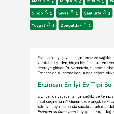
Mersin
Muğla
Muş
N
2
2
1
Sinop
Sivas
Şanlıurfa
1
1
1
Yozgat
Zonguldak
1
1
Erzincan'da yaşayanlar için temiz ve sağlıkl
yaratabildiğinden, birçok kişi farklı su temi
devreye giriyor. Bu yazımızda, su arıtma ciha
Erzincan'da su arıtma konusunda nelere dikk
Erzincan En İyi Ev Tipi Su
Erzincan'da yaşayanlar için sağlıklı ve temiz s
nasıl seçmelisiniz? Günümüzde birçok farklı
s
kalmıyor, aynı zamanda sudaki zararlı maddel
Erzincan su filtrasyonu
ihtiyaçlarınız için değ