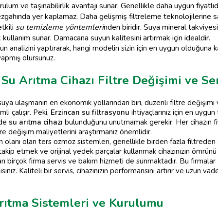
ulum ve taşınabilirlik avantajı sunar. Genellikle daha uygun fiyatlıdı
gahında yer kaplamaz. Daha gelişmiş filtreleme teknolojilerine sah
tkili
su temizleme yöntemleri
nden biridir. Suya mineral takviye
 kullanım sunar. Damacana suyun kalitesini artırmak için idealdir.
 analizini yaptırarak, hangi modelin sizin için en uygun olduğuna ka
 yapmış olursunuz.
Su Arıtma Cihazı Filtre Değişimi ve Ser
 suya ulaşmanın en ekonomik yollarından biri, düzenli filtre değişimi v
li çalışır. Peki,
Erzincan su filtrasyonu
ihtiyaçlarınız için en uygun f
rde
su arıtma cihazı
bulunduğunu unutmamak gerekir. Her cihazın filt
re değişim maliyetlerini araştırmanız önemlidir.
olanı olan ters ozmoz sistemleri, genellikle birden fazla filtreden olu
ı takip etmek ve orijinal yedek parçalar kullanmak cihazınızın ömrünü 
 birçok firma servis ve bakım hizmeti de sunmaktadır. Bu firmalar a
nız. Kaliteli bir servis, cihazınızın performansını artırır ve uzun v
rıtma Sistemleri ve Kurulumu