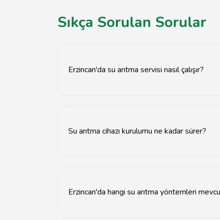
Sıkça Sorulan Sorular
Erzincan'da su arıtma servisi nasıl çalışır?
Su arıtma servisi, suyunuzun kalitesini artırmak
Su arıtma cihazı kurulumu ne kadar sürer?
Su arıtma cihazı kurulumu genellikle 1-2 saat 
Erzincan'da hangi su arıtma yöntemleri mevc