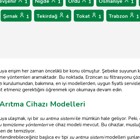
evşehir
Niğde
Ordu
Osmaniye
1
1
1
1
Şırnak
Tekirdağ
Tokat
Trabzon
1
4
1
1
ı suya erişim her zaman öncelikli bir konu olmuştur. Şebeke suyunun
zleme yöntemleri aramaktadır. Bu noktada, Erzincan su filtrasyonu çöz
zı kurulumundan, bakımına, en iyi modellerden, uygun fiyatlı servisl
at etmeniz gerektiğini öğrenmek için okumaya devam edin.
 Arıtma Cihazı Modelleri
uya ulaşmak, iyi bir
su arıtma sistemi
ile mümkün hale geliyor. Peki, 
u temizleme yöntemleri
ve cihaz modeli mevcut. Bu cihazlar, muslu
eri de temizliyor.
erlendirebileceğiniz başlıca ev tipi
su arıtma sistemi
modelleri şunlard