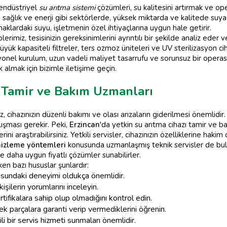
 endüstriyel
su arıtma sistemi
çözümleri, su kalitesini artırmak ve op
l, sağlık ve enerji gibi sektörlerde, yüksek miktarda ve kalitede suya
aklardaki suyu, işletmenin özel ihtiyaçlarına uygun hale getirir.
imiz, tesisinizin gereksinimlerini ayrıntılı bir şekilde analiz eder
ük kapasiteli filtreler, ters ozmoz üniteleri ve UV sterilizasyon cihazl
onel kurulum, uzun vadeli maliyet tasarrufu ve sorunsuz bir operasy
almak için bizimle iletişime geçin.
ı Tamir ve Bakım Uzmanları
, cihazınızın düzenli bakımı ve olası arızaların giderilmesi önemlidir. 
ışması gerekir. Peki,
Erzincan
'da yetkin su arıtma cihazı tamir ve ba
erini araştırabilirsiniz. Yetkili servisler, cihazınızın özelliklerine haki
izleme yöntemleri
konusunda uzmanlaşmış teknik servisler de bulu
e daha uygun fiyatlı çözümler sunabilirler.
n bazı hususlar şunlardır:
nusundaki deneyimi oldukça önemlidir.
şilerin yorumlarını inceleyin.
tifikalara sahip olup olmadığını kontrol edin.
k parçalara garanti verip vermediklerini öğrenin.
li bir servis hizmeti sunmaları önemlidir.