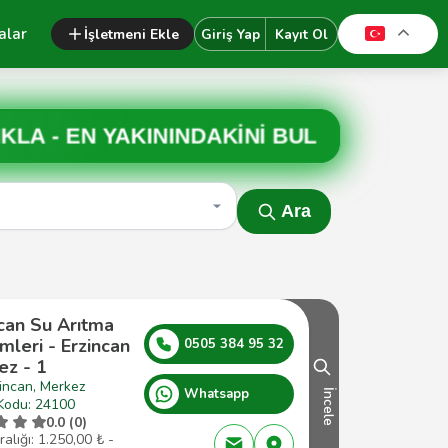
alar
İşletmeni Ekle
Giriş Yap
Kayıt Ol
IKLA -
EN YAKININDAKİNİ BUL
Ara
can Su Arıtma
mleri - Erzincan
0505 384 95 32
ez - 1
incan, Merkez
Whatsapp
İncele
Kodu: 24100
0.0 (0)
ralığı: 1.250,00 ₺ -