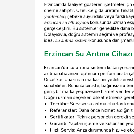
Erzincan'da faaliyet gösteren işletmeler için
öneme sahiptir. Özellikle gıda üretimi, teksti
yöntemleri
, şebeke suyundaki veya farklı kayn
Erzincan su filtrasyonu
konusunda uzman ekipler
gerçekleştirir. Bu sistemler genellikle daha büy
Dolayısıyla, doğru sistemin seçimi ve profesy
ideal
su arıtma sistemi
konusunda danışmanlık 
Erzincan Su Arıtma Cihaz
Erzincan'da su arıtma sistemi
kullanıyorsanız
arıtma cihazı
nızın optimum performansta çal
Öncelikle, cihazınızın markasının yetkili servisl
sunabilirler. Bununla birlikte, bağımsız
su tem
geniş bir marka yelpazesine hizmet verirler v
Doğru uzmanı seçerken dikkat etmeniz gereke
Tecrübe:
Servisin su arıtma cihazları ko
Referanslar:
Daha önce hizmet aldığınız ki
Sertifikalar:
Teknik personelin gerekli ser
Garanti:
Yapılan işleme ve kullanılan yede
Hızlı Servis:
Arıza durumunda hızlı ve etki