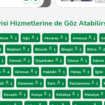
3.000,
isi Hizmetlerine de Göz Atabilir
hisar
Ağrı
Aksaray
Amasya
A
1
1
1
1
Bayburt
Bilecik
Bingöl
Bitlis
1
1
1
2
Denizli
Diyarbakır
Düzce
Edirne
1
2
2
1
p
Giresun
Hakkâri
Hatay
Iğdır
4
2
1
3
bük
Karaman
Kars
Kastamonu
1
1
1
1
Kocaeli
Konya
Kütahya
Malatya
1
1
1