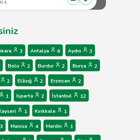
00 ₺
siniz
nkara
Antalya
Aydın
3
6
3
Bolu
Burdur
Bursa
2
2
2
2
Elâzığ
Erzincan
2
2
2
Isparta
İstanbul
1
2
12
Kayseri
Kırıkkale
1
1
Manisa
Mardin
3
4
1