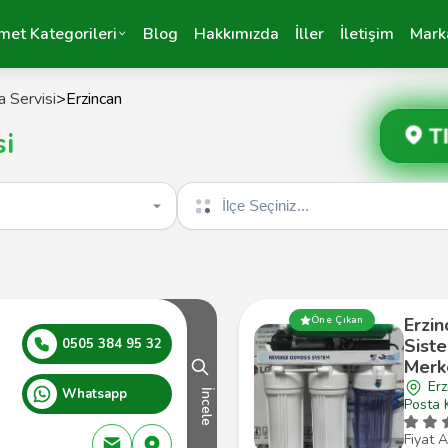
met Kategorileri
Blog
Hakkımızda
İller
İletişim
Mark
 Servisi
>
Erzincan
T
si
İlçe seçin
Erzin
Öne Çıkan
Siste
0505 384 95 32
Merk
Erz
Whatsapp
İncele
Posta 
Fiyat A