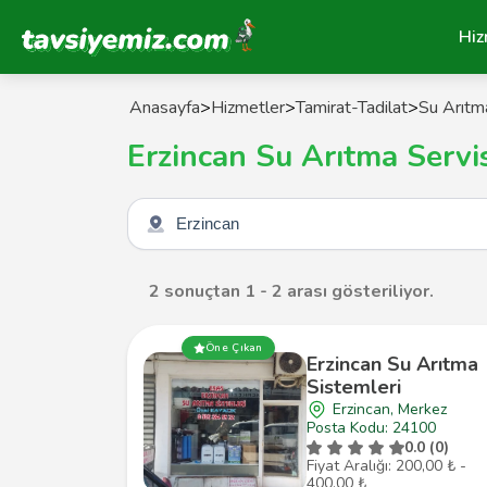
Tavsiyemiz Anasayfa
Hiz
Anasayfa
>
Hizmetler
>
Tamirat-Tadilat
>
Su Arıtma
Erzincan Su Arıtma Servi
Şehir seçin
2 sonuçtan 1 - 2 arası gösteriliyor.
Öne Çıkan
Erzincan Su Arıtma
Sistemleri
Erzincan, Merkez
Posta Kodu: 24100
0.0 (0)
Fiyat Aralığı: 200,00 ₺ -
400,00 ₺