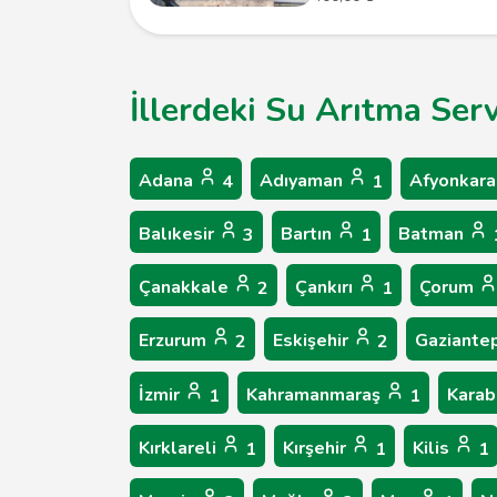
İllerdeki Su Arıtma Serv
Adana
Adıyaman
Afyonkara
4
1
Balıkesir
Bartın
Batman
3
1
Çanakkale
Çankırı
Çorum
2
1
Erzurum
Eskişehir
Gaziante
2
2
İzmir
Kahramanmaraş
Kara
1
1
Kırklareli
Kırşehir
Kilis
1
1
1