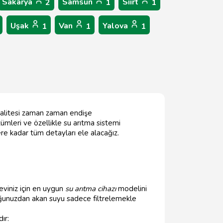
Sakarya
Samsun
Siirt
2
1
1
Uşak
Van
Yalova
1
1
1
 kalitesi zaman zaman endişe
ümleri ve özellikle su arıtma sistemi
ere kadar tüm detayları ele alacağız.
eviniz için en uygun
su arıtma cihazı
modelini
ğunuzdan akan suyu sadece filtrelemekle
ır: