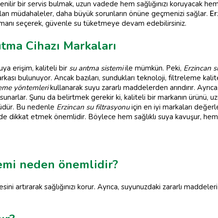
üvenilir bir servis bulmak, uzun vadede hem sağlığınızı koruyacak hem
lan müdahaleler, daha büyük sorunların önüne geçmenizi sağlar.
Er
 uzmanı seçerek, güvenle su tüketmeye devam edebilirsiniz.
ıtma Cihazı Markaları
ya erişim, kaliteli bir
su arıtma sistemi
ile mümkün. Peki,
Erzincan s
kası bulunuyor. Ancak bazıları, sundukları teknoloji, filtreleme kalite
eme yöntemleri
kullanarak suyu zararlı maddelerden arındırır. Ayrıca
sunarlar. Şunu da belirtmek gerekir ki, kaliteli bir markanın ürünü,
lüdür. Bu nedenle
Erzincan su filtrasyonu
için en iyi markaları değerl
e dikkat etmek önemlidir. Böylece hem sağlıklı suya kavuşur, hem
temi neden önemlidir?
sini artırarak sağlığınızı korur. Ayrıca, suyunuzdaki zararlı maddeleri