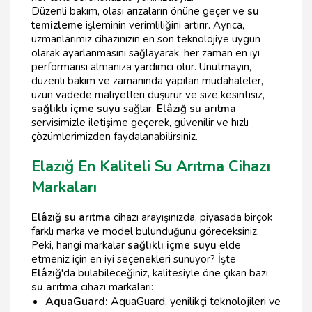
Düzenli bakım, olası arızaların önüne geçer ve
su
temizleme
işleminin verimliliğini artırır. Ayrıca,
uzmanlarımız cihazınızın en son teknolojiye uygun
olarak ayarlanmasını sağlayarak, her zaman en iyi
performansı almanıza yardımcı olur. Unutmayın,
düzenli bakım ve zamanında yapılan müdahaleler,
uzun vadede maliyetleri düşürür ve size kesintisiz,
sağlıklı içme suyu
sağlar.
Elâzığ su arıtma
servisimizle iletişime geçerek, güvenilir ve hızlı
çözümlerimizden faydalanabilirsiniz.
Elazığ En Kaliteli Su Arıtma Cihazı
Markaları
Elâzığ su arıtma
cihazı arayışınızda, piyasada birçok
farklı marka ve model bulunduğunu göreceksiniz.
Peki, hangi markalar
sağlıklı içme suyu
elde
etmeniz için en iyi seçenekleri sunuyor? İşte
Elâzığ
'da bulabileceğiniz, kalitesiyle öne çıkan bazı
su arıtma
cihazı markaları:
AquaGuard:
AquaGuard, yenilikçi teknolojileri ve