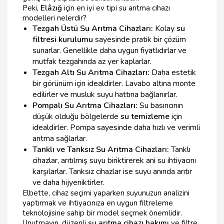
Peki,
Elâzığ
için en iyi ev tipi su arıtma cihazı
modelleri nelerdir?
Tezgah Üstü Su Arıtma Cihazları:
Kolay
su
filtresi kurulumu
sayesinde pratik bir çözüm
sunarlar. Genellikle daha uygun fiyatlıdırlar ve
mutfak tezgahında az yer kaplarlar.
Tezgah Altı Su Arıtma Cihazları:
Daha estetik
bir görünüm için idealdirler. Lavabo altına monte
edilirler ve musluk suyu hattına bağlanırlar.
Pompalı Su Arıtma Cihazları:
Su basıncının
düşük olduğu bölgelerde
su temizleme
için
idealdirler. Pompa sayesinde daha hızlı ve verimli
arıtma sağlarlar.
Tanklı ve Tanksız Su Arıtma Cihazları:
Tanklı
cihazlar, arıtılmış suyu biriktirerek ani su ihtiyacını
karşılarlar. Tanksız cihazlar ise suyu anında arıtır
ve daha hijyeniktirler.
Elbette, cihaz seçimi yaparken suyunuzun analizini
yaptırmak ve ihtiyacınıza en uygun filtreleme
teknolojisine sahip bir model seçmek önemlidir.
Unutmayın, düzenli
su arıtma cihazı bakımı
ve filtre