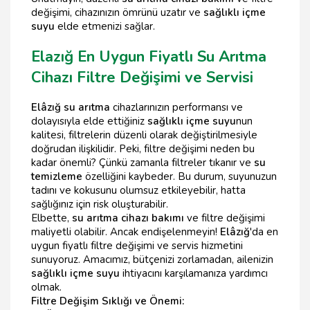
değişimi, cihazınızın ömrünü uzatır ve
sağlıklı içme
suyu
elde etmenizi sağlar.
Elazığ En Uygun Fiyatlı Su Arıtma
Cihazı Filtre Değişimi ve Servisi
Elâzığ su arıtma
cihazlarınızın performansı ve
dolayısıyla elde ettiğiniz
sağlıklı içme suyu
nun
kalitesi, filtrelerin düzenli olarak değiştirilmesiyle
doğrudan ilişkilidir. Peki, filtre değişimi neden bu
kadar önemli? Çünkü zamanla filtreler tıkanır ve
su
temizleme
özelliğini kaybeder. Bu durum, suyunuzun
tadını ve kokusunu olumsuz etkileyebilir, hatta
sağlığınız için risk oluşturabilir.
Elbette,
su arıtma cihazı bakımı
ve filtre değişimi
maliyetli olabilir. Ancak endişelenmeyin!
Elâzığ
'da en
uygun fiyatlı filtre değişimi ve servis hizmetini
sunuyoruz. Amacımız, bütçenizi zorlamadan, ailenizin
sağlıklı içme suyu
ihtiyacını karşılamanıza yardımcı
olmak.
Filtre Değişim Sıklığı ve Önemi: