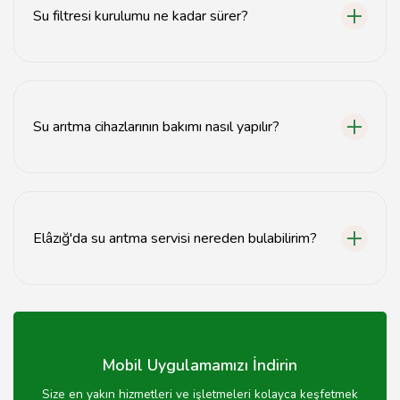
Su filtresi kurulumu ne kadar sürer?
Su filtresi kurulumu genellikle 1-2 saat içinde
tamamlanır.
Su arıtma cihazlarının bakımı nasıl yapılır?
Cihazın filtreleri düzenli olarak değiştirilmelidir; bakım
için uzman bir servis çağırmalısınız.
Elâzığ'da su arıtma servisi nereden bulabilirim?
Elâzığ'da su arıtma servisi için tavsiyemiz.com adresini
ziyaret edebilirsiniz.
Mobil Uygulamamızı İndirin
Size en yakın hizmetleri ve işletmeleri kolayca keşfetmek