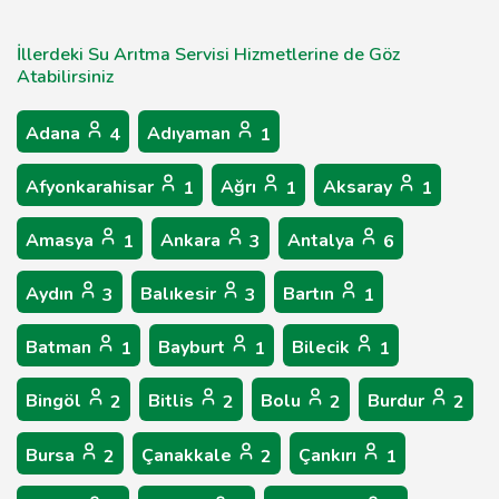
İllerdeki Su Arıtma Servisi Hizmetlerine de Göz
Atabilirsiniz
Adana
Adıyaman
4
1
Afyonkarahisar
Ağrı
Aksaray
1
1
1
Amasya
Ankara
Antalya
1
3
6
Aydın
Balıkesir
Bartın
3
3
1
Batman
Bayburt
Bilecik
1
1
1
Bingöl
Bitlis
Bolu
Burdur
2
2
2
2
Bursa
Çanakkale
Çankırı
2
2
1