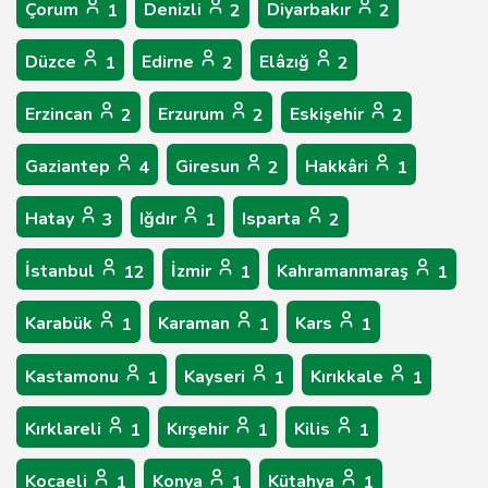
Çorum
Denizli
Diyarbakır
1
2
2
Düzce
Edirne
Elâzığ
1
2
2
Erzincan
Erzurum
Eskişehir
2
2
2
Gaziantep
Giresun
Hakkâri
4
2
1
Hatay
Iğdır
Isparta
3
1
2
İstanbul
İzmir
Kahramanmaraş
12
1
1
Karabük
Karaman
Kars
1
1
1
Kastamonu
Kayseri
Kırıkkale
1
1
1
Kırklareli
Kırşehir
Kilis
1
1
1
Kocaeli
Konya
Kütahya
1
1
1