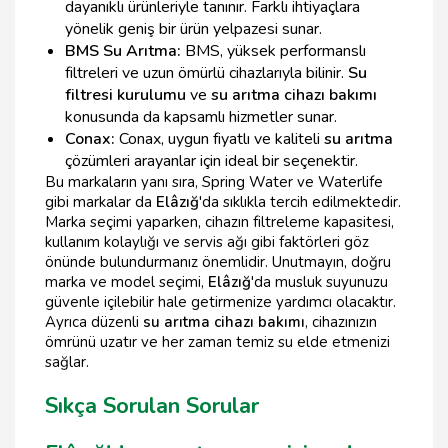
dayanıklı ürünleriyle tanınır. Farklı ihtiyaçlara
yönelik geniş bir ürün yelpazesi sunar.
BMS Su Arıtma:
BMS, yüksek performanslı
filtreleri ve uzun ömürlü cihazlarıyla bilinir.
Su
filtresi kurulumu
ve
su arıtma cihazı bakımı
konusunda da kapsamlı hizmetler sunar.
Conax:
Conax, uygun fiyatlı ve kaliteli
su arıtma
çözümleri arayanlar için ideal bir seçenektir.
Bu markaların yanı sıra, Spring Water ve Waterlife
gibi markalar da
Elâzığ
'da sıklıkla tercih edilmektedir.
Marka seçimi yaparken, cihazın filtreleme kapasitesi,
kullanım kolaylığı ve servis ağı gibi faktörleri göz
önünde bulundurmanız önemlidir. Unutmayın, doğru
marka ve model seçimi,
Elâzığ
'da musluk suyunuzu
güvenle içilebilir hale getirmenize yardımcı olacaktır.
Ayrıca düzenli
su arıtma cihazı bakımı
, cihazınızın
ömrünü uzatır ve her zaman temiz su elde etmenizi
sağlar.
Sıkça Sorulan Sorular