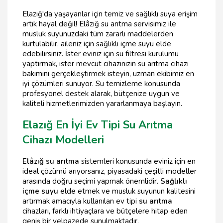
Elazığ'da yaşayanlar için temiz ve sağlıklı suya erişim
artık hayal değil! Elâzığ su arıtma servisimiz ile
musluk suyunuzdaki tüm zararlı maddelerden
kurtulabilir, aileniz için sağlıklı içme suyu elde
edebilirsiniz. İster eviniz için su filtresi kurulumu
yaptırmak, ister mevcut cihazınızın su arıtma cihazı
bakımını gerçekleştirmek isteyin, uzman ekibimiz en
iyi çözümleri sunuyor. Su temizleme konusunda
profesyonel destek alarak, bütçenize uygun ve
kaliteli hizmetlerimizden yararlanmaya başlayın.
Elazığ En İyi Ev Tipi Su Arıtma
Cihazı Modelleri
Elâzığ su arıtma
sistemleri konusunda eviniz için en
ideal çözümü arıyorsanız, piyasadaki çeşitli modeller
arasında doğru seçimi yapmak önemlidir.
Sağlıklı
içme suyu
elde etmek ve musluk suyunun kalitesini
artırmak amacıyla kullanılan ev tipi
su arıtma
cihazları, farklı ihtiyaçlara ve bütçelere hitap eden
geniş bir yelpazede sunulmaktadır.