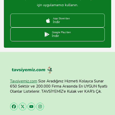
için uygulamamızı kullanın.
App Store'dan
İndir
Google Play'den
İndir
Tavsiyemiz.com
Size Aradığınız Hizmeti Kolayca Sunar
650 Sektör ve 200.000 Firma Arasında En UYGUN fiyatlı
Olanlar Listelenir. TAVSİYEMİZ’e Kulak ver KAR’lı Çık.