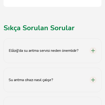
Sıkça Sorulan Sorular
Elâzığ'da su arıtma servisi neden önemlidir?
Su arıtma servisi, içme suyunun kalitesini artırarak
sağlığınızı korur.
Su arıtma cihazı nasıl çalışır?
Su arıtma cihazları, suyu filtreleyerek kirleticileri ve
zararlı maddeleri temizler.