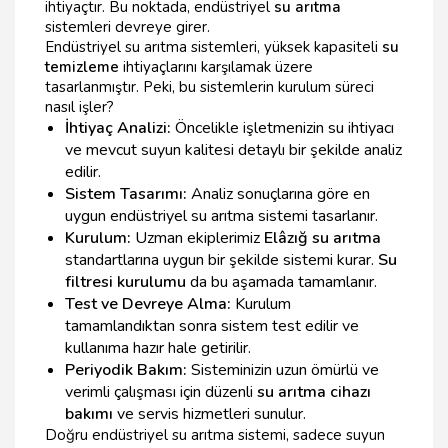
ihtiyaçtır. Bu noktada, endüstriyel
su arıtma
sistemleri devreye girer.
Endüstriyel su arıtma sistemleri, yüksek kapasiteli
su
temizleme
ihtiyaçlarını karşılamak üzere
tasarlanmıştır. Peki, bu sistemlerin kurulum süreci
nasıl işler?
İhtiyaç Analizi:
Öncelikle işletmenizin su ihtiyacı
ve mevcut suyun kalitesi detaylı bir şekilde analiz
edilir.
Sistem Tasarımı:
Analiz sonuçlarına göre en
uygun endüstriyel su arıtma sistemi tasarlanır.
Kurulum:
Uzman ekiplerimiz
Elâzığ su arıtma
standartlarına uygun bir şekilde sistemi kurar.
Su
filtresi kurulumu
da bu aşamada tamamlanır.
Test ve Devreye Alma:
Kurulum
tamamlandıktan sonra sistem test edilir ve
kullanıma hazır hale getirilir.
Periyodik Bakım:
Sisteminizin uzun ömürlü ve
verimli çalışması için düzenli
su arıtma cihazı
bakımı
ve servis hizmetleri sunulur.
Doğru endüstriyel su arıtma sistemi, sadece suyun