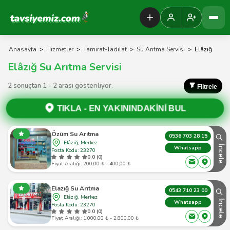
Tavsiyemiz Anasayfa
Anasayfa
>
Hizmetler
>
Tamirat-Tadilat
>
Su Arıtma Servisi
>
Elâzığ
Elâzığ Su Arıtma Servisi
2 sonuçtan 1 - 2 arası gösteriliyor.
Filtrele
TIKLA -
EN YAKININDAKİNİ BUL
Özüm Su Arıtma
0536 703 28 15
Elâzığ, Merkez
İncele
Whatsapp
Posta Kodu: 23270
0.0 (0)
Fiyat Aralığı: 200,00 ₺ - 400,00 ₺
Elazığ Su Arıtma
0543 710 23 00
Elâzığ, Merkez
İncele
Whatsapp
Posta Kodu: 23270
0.0 (0)
Fiyat Aralığı: 1.000,00 ₺ - 2.800,00 ₺