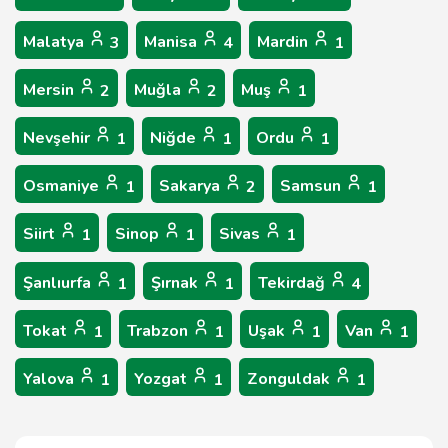
Malatya
Manisa
Mardin
3
4
1
Mersin
Muğla
Muş
2
2
1
Nevşehir
Niğde
Ordu
1
1
1
Osmaniye
Sakarya
Samsun
1
2
1
Siirt
Sinop
Sivas
1
1
1
Şanlıurfa
Şırnak
Tekirdağ
1
1
4
Tokat
Trabzon
Uşak
Van
1
1
1
1
Yalova
Yozgat
Zonguldak
1
1
1