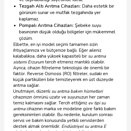
Tezgah Altı Arıtma Cihazları:
Daha estetik bir
görünüm sunar ve mutfak tezgahında yer
kaplamaz.
Pompalı Arıtma Cihazları:
Şebeke suyu
basıncının düşük olduğu bölgeler için mükemmel
çözüm.
Elbette, en iyi model seçimi tamamen sizin
ihtiyaçlarınıza ve bütçenize bağlı. Eğer aileniz
kalabalıksa, daha yüksek kapasiteli bir
su arıtma
sistemi Erzurum
tercih etmeniz mantıklı olabilir.
Ayrıca, cihazın filtreleme teknolojisi de önemli bir
faktör. Reverse Osmosis (RO) filtreler, sudaki en
küçük partikülleri bile temizleyerek en üst düzeyde
arıtma sağlar.
Unutmayın, düzenli
su arıtma bakım hizmetleri
cihazınızın ömrünü uzatır ve suyunuzun her zaman
temiz kalmasını sağlar. Tercih ettiğiniz
ev tipi su
arıtma
cihazının marka ve modeline göre farklı bakım
gereksinimleri olabilir. Bu nedenle, kurulum sonrası
servis ve bakım konusunda yetkili servislerden
destek almak önemlidir.
Endüstriyel su arıtma E