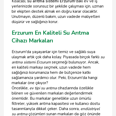
Kısacası,
su arıtma sistemi Erzurum
'daki ev ve iş
yerlerinizde sorunsuz bir şekilde çalışması için, uzman
bir ekipten destek almak en doğru karar olacaktır.
Unutmayın, düzenli bakım, uzun vadede maliyetleri
düşürür ve sağlığınızı korur.
Erzurum En Kaliteli Su Arıtma
Cihazı Markaları
Erzurum'da yaşayanlar için temiz ve sağlıklı suya
ulaşmak artık çok daha kolay. Piyasada birçok farklı
su
arıtma sistemi Erzurum
seçeneği bulunuyor. Ancak,
en kaliteli markayı seçmek, uzun vadede hem
sağlığınızı korumanıza hem de bütçenize katkı
sağlamanıza yardımcı olur. Peki, Erzurum'da hangi
markalar öne çıkıyor?
Öncelikle,
ev tipi su arıtma
cihazlarında özellikle
bilinen ve güvenilen markaları değerlendirmek
önemlidir. Bu markalar genellikle uzun ömürlü
filtreler, yüksek arıtma kapasitesi ve kullanıcı dostu
tasarımlarıyla dikkat çeker. Daha sonra,
endüstriyel
su arıtma
çözümleri sunan markaları da göz önünde