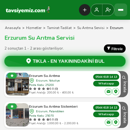
Tavsiyemiz Anasayfa
Anasayfa
>
Hizmetler
>
Tamirat-Tadilat
>
Su Arıtma Servisi
>
Erzurum
Erzurum Su Arıtma Servisi
2 sonuçtan 1 - 2 arası gösteriliyor.
Filtrele
TIKLA -
EN YAKININDAKİNİ BUL
Erzurum Su Arıtma
0544 618 14 13
Erzurum, Yakutiye
İncele
Whatsapp
Posta Kodu: 25200
0.0 (0)
Fiyat Aralığı: 200,00 ₺ - 400,00 ₺
Erzurum Su Arıtma Sistemleri
0544 618 14 13
Erzurum, Palandöken
İncele
Whatsapp
Posta Kodu: 25070
0.0 (0)
Fiyat Aralığı: 1.000,00 ₺ - 2.200,00 ₺