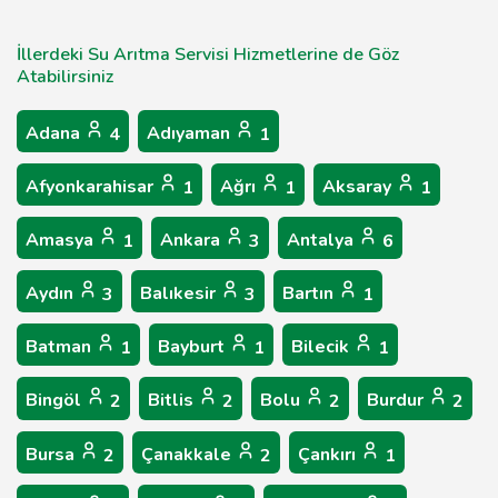
İllerdeki Su Arıtma Servisi Hizmetlerine de Göz
Atabilirsiniz
Adana
Adıyaman
4
1
Afyonkarahisar
Ağrı
Aksaray
1
1
1
Amasya
Ankara
Antalya
1
3
6
Aydın
Balıkesir
Bartın
3
3
1
Batman
Bayburt
Bilecik
1
1
1
Bingöl
Bitlis
Bolu
Burdur
2
2
2
2
Bursa
Çanakkale
Çankırı
2
2
1