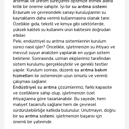
artırmak ve üretim süreçlerini optimize etmek adına
kritik bir öneme sahiptir. İyi bir
su arıtma sistemi
Erzurum
ve çevresindeki sanayi kuruluşlarının su
kaynaklarını daha verimli kullanmasına olanak tanır.
Özellikle gıda, tekstil ve kimya gibi sektörlerde,
yüksek kaliteli su kullanımı ürün kalitesini doğrudan
etkiler.
Peki, endüstriyel su arıtma sistemlerinin kurulum
süreci nasıl işler? Öncelikle, işletmenizin su ihtiyacı ve
mevcut suyun analizleri yapılarak en uygun sistem
belirlenir. Sonrasında, uzman ekiplerimiz tarafından
sistem kurulumu gerçekleştirilir ve gerekli testler
yapılır. Kurulum sonrası, düzenli
su arıtma bakım
hizmetleri
ile sisteminizin uzun ömürlü ve verimli
çalışması sağlanır.
Endüstriyel su arıtma
çözümlerimiz, farklı kapasite
ve özelliklere sahip olup, işletmenizin özel
ihtiyaçlarına göre tasarlanabilir. Bu sayede, hem
maliyet tasarrufu sağlanır hem de çevresel
sürdürülebilirliğe katkıda bulunulur. Unutmayın, doğru
bir
su arıtma sistemi
, işletmenizin başarısı için
önemli bir yatırımdır.