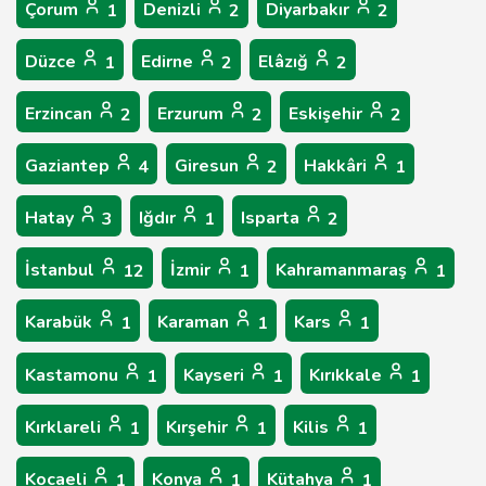
Çorum
Denizli
Diyarbakır
1
2
2
Düzce
Edirne
Elâzığ
1
2
2
Erzincan
Erzurum
Eskişehir
2
2
2
Gaziantep
Giresun
Hakkâri
4
2
1
Hatay
Iğdır
Isparta
3
1
2
İstanbul
İzmir
Kahramanmaraş
12
1
1
Karabük
Karaman
Kars
1
1
1
Kastamonu
Kayseri
Kırıkkale
1
1
1
Kırklareli
Kırşehir
Kilis
1
1
1
Kocaeli
Konya
Kütahya
1
1
1