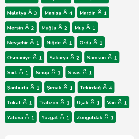
Malatya
Manisa
Mardin
3
4
1
Mersin
Muğla
Muş
2
2
1
Nevşehir
Niğde
Ordu
1
1
1
Osmaniye
Sakarya
Samsun
1
2
1
Siirt
Sinop
Sivas
1
1
1
Şanlıurfa
Şırnak
Tekirdağ
1
1
4
Tokat
Trabzon
Uşak
Van
1
1
1
1
Yalova
Yozgat
Zonguldak
1
1
1