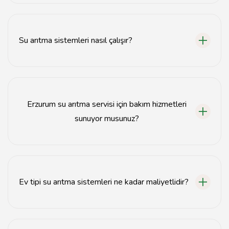
Evlerde, iş yerlerinde ve endüstriyel tesislerde su
arıtma sistemleri kullanılmaktadır.
Su arıtma sistemleri nasıl çalışır?
Su arıtma sistemleri, suyu filtreleyerek, kimyasal ve
fiziksel kirleticileri ortadan kaldırır.
Erzurum su arıtma servisi için bakım hizmetleri
sunuyor musunuz?
Evet, su arıtma sistemleri için düzenli bakım hizmetleri
sunmaktayız.
Ev tipi su arıtma sistemleri ne kadar maliyetlidir?
Ev tipi su arıtma sistemlerinin maliyeti, seçilen modele
ve özelliklere göre değişiklik göstermektedir.