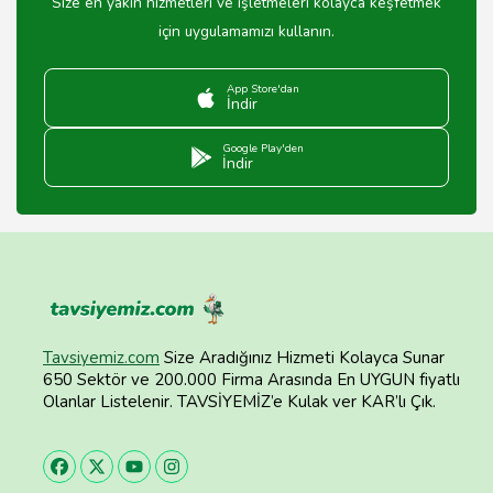
Size en yakın hizmetleri ve işletmeleri kolayca keşfetmek
için uygulamamızı kullanın.
App Store'dan
İndir
Google Play'den
İndir
Tavsiyemiz.com
Size Aradığınız Hizmeti Kolayca Sunar
650 Sektör ve 200.000 Firma Arasında En UYGUN fiyatlı
Olanlar Listelenir. TAVSİYEMİZ’e Kulak ver KAR’lı Çık.