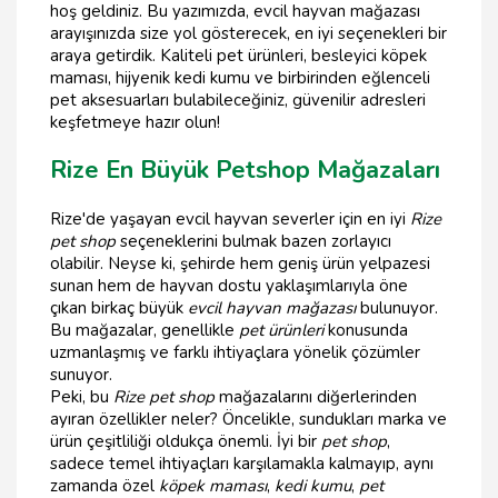
hoş geldiniz. Bu yazımızda, evcil hayvan mağazası
arayışınızda size yol gösterecek, en iyi seçenekleri bir
araya getirdik. Kaliteli pet ürünleri, besleyici köpek
maması, hijyenik kedi kumu ve birbirinden eğlenceli
pet aksesuarları bulabileceğiniz, güvenilir adresleri
keşfetmeye hazır olun!
Rize En Büyük Petshop Mağazaları
Rize'de yaşayan evcil hayvan severler için en iyi
Rize
pet shop
seçeneklerini bulmak bazen zorlayıcı
olabilir. Neyse ki, şehirde hem geniş ürün yelpazesi
sunan hem de hayvan dostu yaklaşımlarıyla öne
çıkan birkaç büyük
evcil hayvan mağazası
bulunuyor.
Bu mağazalar, genellikle
pet ürünleri
konusunda
uzmanlaşmış ve farklı ihtiyaçlara yönelik çözümler
sunuyor.
Peki, bu
Rize pet shop
mağazalarını diğerlerinden
ayıran özellikler neler? Öncelikle, sundukları marka ve
ürün çeşitliliği oldukça önemli. İyi bir
pet shop
,
sadece temel ihtiyaçları karşılamakla kalmayıp, aynı
zamanda özel
köpek maması
,
kedi kumu
,
pet