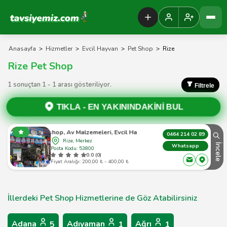
Tavsiyemiz Anasayfa
Anasayfa
>
Hizmetler
>
Evcil Hayvan
>
Pet Shop
>
Rize
Rize Pet Shop
1 sonuçtan 1 - 1 arası gösteriliyor.
Filtrele
TIKLA -
EN YAKININDAKİNİ BUL
lar Petshop, Av Malzemeleri, Evcil Hayvan Ürünleri, Akvaryum
0464 214 02 89
Rize, Merkez
İncele
Whatsapp
Posta Kodu: 53800
0.0 (0)
Fiyat Aralığı: 200,00 ₺ - 400,00 ₺
İllerdeki Pet Shop Hizmetlerine de Göz Atabilirsiniz
Adana
Adıyaman
Ağrı
5
1
1