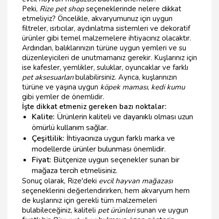
Peki,
Rize pet shop
seçeneklerinde nelere dikkat
etmeliyiz? Öncelikle, akvaryumunuz için uygun
filtreler, ısıtıcılar, aydınlatma sistemleri ve dekoratif
ürünler gibi temel malzemelere ihtiyacınız olacaktır.
Ardından, balıklarınızın türüne uygun yemleri ve su
düzenleyicileri de unutmamanız gerekir. Kuşlarınız için
ise kafesler, yemlikler, suluklar, oyuncaklar ve farklı
pet aksesuarları
bulabilirsiniz. Ayrıca, kuşlarınızın
türüne ve yaşına uygun
köpek maması
,
kedi kumu
gibi yemler de önemlidir.
İşte dikkat etmeniz gereken bazı noktalar:
Kalite:
Ürünlerin kaliteli ve dayanıklı olması uzun
ömürlü kullanım sağlar.
Çeşitlilik:
İhtiyacınıza uygun farklı marka ve
modellerde ürünler bulunması önemlidir.
Fiyat:
Bütçenize uygun seçenekler sunan bir
mağaza tercih etmelisiniz.
Sonuç olarak, Rize'deki
evcil hayvan mağazası
seçeneklerini değerlendirirken, hem akvaryum hem
de kuşlarınız için gerekli tüm malzemeleri
bulabileceğiniz, kaliteli
pet ürünleri
sunan ve uygun