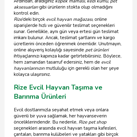
Ardından, aradığınız
köpek maması, kedi kumu
,
pet
aksesuarları
gibi ürünlerin stokta olup olmadığını
kontrol edin.
Rize
’deki birçok
evcil hayvan mağazası
, online
siparişlerde hızlı ve güvenilir teslimat seçenekleri
sunar. Genellikle, aynı gün veya ertesi gün teslimat
imkanı bulunur. Ancak, teslimat şartlarını ve kargo
ücretlerini önceden öğrenmek önemlidir. Unutmayın,
online alışveriş kolaylığı sayesinde
pet ürünleri
ihtiyaçlarınızı kapınıza kadar getirtebilirsiniz. Böylece,
hem zamandan tasarruf edersiniz, hem de
evcil
hayvanlarınızın
mutluluğu için gerekli olan her şeye
kolayca ulaşırsınız.
Rize Evcil Hayvan Taşıma ve
Barınma Ürünleri
Evcil dostlarımızla seyahat etmek veya onlara
güvenli bir yuva sağlamak, her hayvanseverin
önceliklerindendir. Bu nedenle,
Rize pet shop
seçenekleri arasında evcil hayvan taşıma kafesleri,
çantaları, barınma kulübeleri ve yatakları gibi birçok