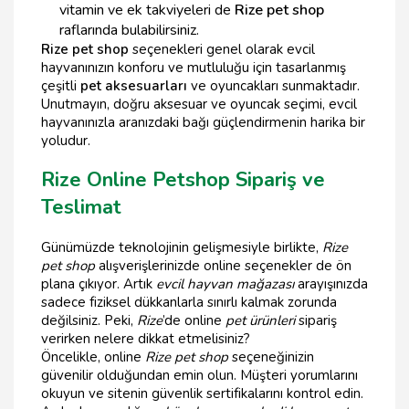
vitamin ve ek takviyeleri de
Rize pet shop
raflarında bulabilirsiniz.
Rize pet shop
seçenekleri genel olarak evcil
hayvanınızın konforu ve mutluluğu için tasarlanmış
çeşitli
pet aksesuarları
ve oyuncakları sunmaktadır.
Unutmayın, doğru aksesuar ve oyuncak seçimi, evcil
hayvanınızla aranızdaki bağı güçlendirmenin harika bir
yoludur.
Rize Online Petshop Sipariş ve
Teslimat
Günümüzde teknolojinin gelişmesiyle birlikte,
Rize
pet shop
alışverişlerinizde online seçenekler de ön
plana çıkıyor. Artık
evcil hayvan mağazası
arayışınızda
sadece fiziksel dükkanlarla sınırlı kalmak zorunda
değilsiniz. Peki,
Rize
’de online
pet ürünleri
sipariş
verirken nelere dikkat etmelisiniz?
Öncelikle, online
Rize pet shop
seçeneğinizin
güvenilir olduğundan emin olun. Müşteri yorumlarını
okuyun ve sitenin güvenlik sertifikalarını kontrol edin.