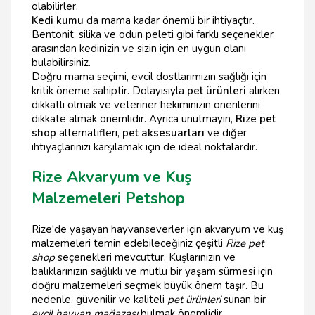
olabilirler.
Kedi kumu
da mama kadar önemli bir ihtiyaçtır.
Bentonit, silika ve odun peleti gibi farklı seçenekler
arasından kedinizin ve sizin için en uygun olanı
bulabilirsiniz.
Doğru mama seçimi, evcil dostlarımızın sağlığı için
kritik öneme sahiptir. Dolayısıyla
pet ürünleri
alırken
dikkatli olmak ve veteriner hekiminizin önerilerini
dikkate almak önemlidir. Ayrıca unutmayın,
Rize pet
shop
alternatifleri,
pet aksesuarları
ve diğer
ihtiyaçlarınızı karşılamak için de ideal noktalardır.
Rize Akvaryum ve Kuş
Malzemeleri Petshop
Rize'de yaşayan hayvanseverler için akvaryum ve kuş
malzemeleri temin edebileceğiniz çeşitli
Rize pet
shop
seçenekleri mevcuttur. Kuşlarınızın ve
balıklarınızın sağlıklı ve mutlu bir yaşam sürmesi için
doğru malzemeleri seçmek büyük önem taşır. Bu
nedenle, güvenilir ve kaliteli
pet ürünleri
sunan bir
evcil hayvan mağazası
bulmak önemlidir.