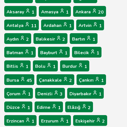
Aksaray
Amasya
Ankara
1
1
20
Antalya
Ardahan
Artvin
11
1
1
Aydın
Balıkesir
Bartın
2
2
1
Batman
Bayburt
Bilecik
1
1
1
Bitlis
Bolu
Burdur
1
1
1
Bursa
Çanakkale
Çankırı
45
2
1
Çorum
Denizli
Diyarbakır
1
3
1
Düzce
Edirne
Elâzığ
1
1
2
Erzincan
Erzurum
Eskişehir
1
1
2