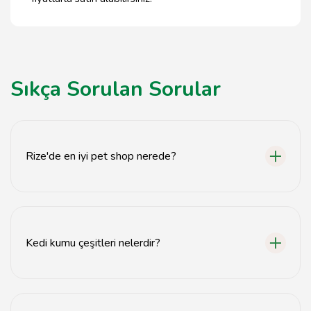
Sıkça Sorulan Sorular
Rize'de en iyi pet shop nerede?
Rize'de en iyi pet shop, tavsiyemiz.com'da yer alan
mağazalardır.
Kedi kumu çeşitleri nelerdir?
Kedi kumu çeşitleri arasında silika, bentonit ve doğal
kumlar bulunmaktadır.