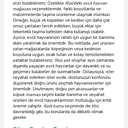
ürün bulabilirsiniz. Özellikle
Rize
'deki
evcil hayvan
mağazası
seçeneklerinde, farklı boyutlarda ve
malzemelerde taşıma ürünlerine ulaşmak mümkün.
Örneğin, küçük ırk köpekler ve kediler için daha çok
omuz çantaları tercih edilirken, büyük ırklar için
tekerlekli taşıma kafesleri daha kullanışlı olabilir.
Ayrıca, evcil hayvanınızın rahatı için uygun bir barınma
alanı yaratmak da önemlidir. Bu noktada,
pet ürünleri
satan mağazalarda, köpeğinizin veya kedinizin
boyutuna uygun, sıcak tutan ve kolay temizlenebilen
yataklar bulabilirsiniz.
Rize pet shop
'lar aynı zamanda,
dışarıda yaşayan evcil hayvanlar için dayanıklı ve su
geçirmez kulübeler de sunmaktadır. Dolayısıyla, ister
seyahat ederken ister evde, dostunuzun konforunu
düşünerek doğru ürünü seçmek hayvanseverler için
önemlidir. Unutmayın, doğru
pet aksesuarları
ve
köpek maması
seçimi kadar barınma ve seyahat
ürünleri de evcil hayvanlarımızın mutluluğu için kritik
öneme sahiptir.
Kedi kumu
seçiminde de titiz
davranıldığı gibi, bu konularda da dikkatli olmak
gerekir.