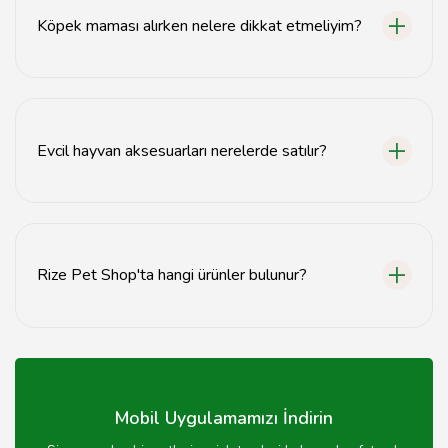
Köpek maması alırken nelere dikkat etmeliyim?
Köpek maması alırken yaş, ırk ve sağlık durumuna uygun
içeriklere dikkat etmelisiniz.
Evcil hayvan aksesuarları nerelerde satılır?
Evcil hayvan aksesuarları, pet shoplarda ve online
mağazalarda satılmaktadır.
Rize Pet Shop'ta hangi ürünler bulunur?
Rize Pet Shop'ta köpek maması, kedi kumu, oyuncaklar
ve diğer pet aksesuarları bulunmaktadır.
Mobil Uygulamamızı İndirin