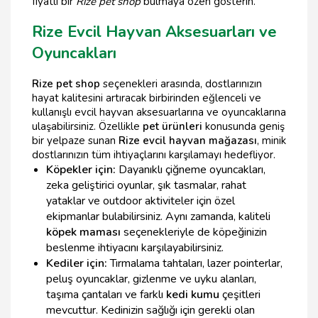
fiyatlı bir
Rize pet shop
bulmaya özen gösterin.
Rize Evcil Hayvan Aksesuarları ve
Oyuncakları
Rize pet shop
seçenekleri arasında, dostlarınızın
hayat kalitesini artıracak birbirinden eğlenceli ve
kullanışlı evcil hayvan aksesuarlarına ve oyuncaklarına
ulaşabilirsiniz. Özellikle
pet ürünleri
konusunda geniş
bir yelpaze sunan
Rize evcil hayvan mağazası
, minik
dostlarınızın tüm ihtiyaçlarını karşılamayı hedefliyor.
Köpekler için:
Dayanıklı çiğneme oyuncakları,
zeka geliştirici oyunlar, şık tasmalar, rahat
yataklar ve outdoor aktiviteler için özel
ekipmanlar bulabilirsiniz. Aynı zamanda, kaliteli
köpek maması
seçenekleriyle de köpeğinizin
beslenme ihtiyacını karşılayabilirsiniz.
Kediler için:
Tırmalama tahtaları, lazer pointerlar,
peluş oyuncaklar, gizlenme ve uyku alanları,
taşıma çantaları ve farklı
kedi kumu
çeşitleri
mevcuttur. Kedinizin sağlığı için gerekli olan