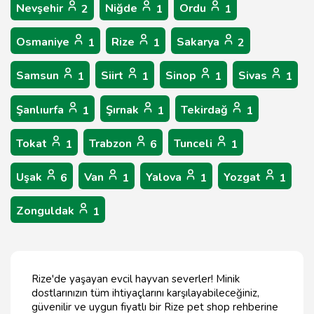
Nevşehir
Niğde
Ordu
2
1
1
Osmaniye
Rize
Sakarya
1
1
2
Samsun
Siirt
Sinop
Sivas
1
1
1
1
Şanlıurfa
Şırnak
Tekirdağ
1
1
1
Tokat
Trabzon
Tunceli
1
6
1
Uşak
Van
Yalova
Yozgat
6
1
1
1
Zonguldak
1
Rize'de yaşayan evcil hayvan severler! Minik
dostlarınızın tüm ihtiyaçlarını karşılayabileceğiniz,
güvenilir ve uygun fiyatlı bir Rize pet shop rehberine