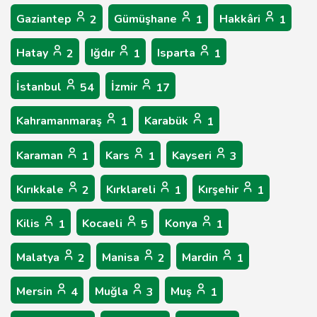
Gaziantep
Gümüşhane
Hakkâri
2
1
1
Hatay
Iğdır
Isparta
2
1
1
İstanbul
İzmir
54
17
Kahramanmaraş
Karabük
1
1
Karaman
Kars
Kayseri
1
1
3
Kırıkkale
Kırklareli
Kırşehir
2
1
1
Kilis
Kocaeli
Konya
1
5
1
Malatya
Manisa
Mardin
2
2
1
Mersin
Muğla
Muş
4
3
1