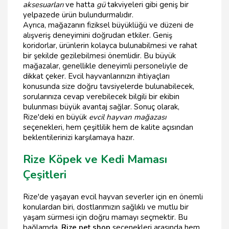
aksesuarları
ve hatta
gü
takviyeleri gibi geniş bir
yelpazede ürün bulundurmalıdır.
Ayrıca, mağazanın fiziksel büyüklüğü ve düzeni de
alışveriş deneyimini doğrudan etkiler. Geniş
koridorlar, ürünlerin kolayca bulunabilmesi ve rahat
bir şekilde gezilebilmesi önemlidir. Bu büyük
mağazalar, genellikle deneyimli personeliyle de
dikkat çeker. Evcil hayvanlarınızın ihtiyaçları
konusunda size doğru tavsiyelerde bulunabilecek,
sorularınıza cevap verebilecek bilgili bir ekibin
bulunması büyük avantaj sağlar. Sonuç olarak,
Rize'deki en büyük
evcil hayvan mağazası
seçenekleri, hem çeşitlilik hem de kalite açısından
beklentilerinizi karşılamaya hazır.
Rize Köpek ve Kedi Maması
Çeşitleri
Rize'de yaşayan evcil hayvan severler için en önemli
konulardan biri, dostlarımızın sağlıklı ve mutlu bir
yaşam sürmesi için doğru mamayı seçmektir. Bu
bağlamda,
Rize pet shop
seçenekleri arasında hem