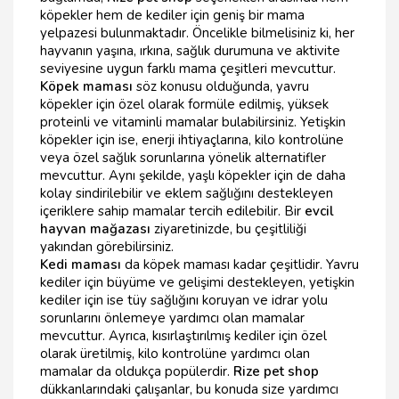
köpekler hem de kediler için geniş bir mama
yelpazesi bulunmaktadır. Öncelikle bilmelisiniz ki, her
hayvanın yaşına, ırkına, sağlık durumuna ve aktivite
seviyesine uygun farklı mama çeşitleri mevcuttur.
Köpek maması
söz konusu olduğunda, yavru
köpekler için özel olarak formüle edilmiş, yüksek
proteinli ve vitaminli mamalar bulabilirsiniz. Yetişkin
köpekler için ise, enerji ihtiyaçlarına, kilo kontrolüne
veya özel sağlık sorunlarına yönelik alternatifler
mevcuttur. Aynı şekilde, yaşlı köpekler için de daha
kolay sindirilebilir ve eklem sağlığını destekleyen
içeriklere sahip mamalar tercih edilebilir. Bir
evcil
hayvan mağazası
ziyaretinizde, bu çeşitliliği
yakından görebilirsiniz.
Kedi maması
da köpek maması kadar çeşitlidir. Yavru
kediler için büyüme ve gelişimi destekleyen, yetişkin
kediler için ise tüy sağlığını koruyan ve idrar yolu
sorunlarını önlemeye yardımcı olan mamalar
mevcuttur. Ayrıca, kısırlaştırılmış kediler için özel
olarak üretilmiş, kilo kontrolüne yardımcı olan
mamalar da oldukça popülerdir.
Rize pet shop
dükkanlarındaki çalışanlar, bu konuda size yardımcı