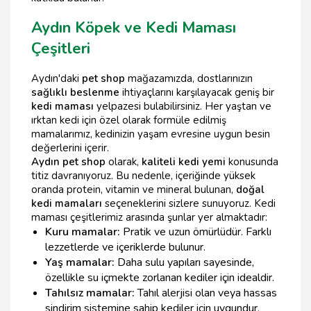
Aydın Köpek ve Kedi Maması
Çeşitleri
Aydın'daki
pet shop
mağazamızda, dostlarınızın
sağlıklı beslenme
ihtiyaçlarını karşılayacak geniş bir
kedi maması
yelpazesi bulabilirsiniz. Her yaştan ve
ırktan kedi için özel olarak formüle edilmiş
mamalarımız, kedinizin yaşam evresine uygun besin
değerlerini içerir.
Aydın pet shop
olarak,
kaliteli kedi yemi
konusunda
titiz davranıyoruz. Bu nedenle, içeriğinde yüksek
oranda protein, vitamin ve mineral bulunan,
doğal
kedi mamaları
seçeneklerini sizlere sunuyoruz. Kedi
maması çeşitlerimiz arasında şunlar yer almaktadır:
Kuru mamalar:
Pratik ve uzun ömürlüdür. Farklı
lezzetlerde ve içeriklerde bulunur.
Yaş mamalar:
Daha sulu yapıları sayesinde,
özellikle su içmekte zorlanan kediler için idealdir.
Tahılsız mamalar:
Tahıl alerjisi olan veya hassas
sindirim sistemine sahip kediler için uygundur.