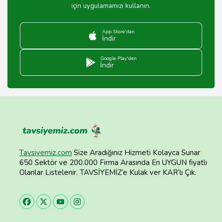
için uygulamamızı kullanın.
App Store'dan
İndir
Google Play'den
İndir
Tavsiyemiz.com
Size Aradığınız Hizmeti Kolayca Sunar
650 Sektör ve 200.000 Firma Arasında En UYGUN fiyatlı
Olanlar Listelenir. TAVSİYEMİZ’e Kulak ver KAR’lı Çık.