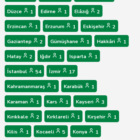
Düzce
Edirne
Elâzığ
1
1
2
Erzincan
Erzurum
Eskişehir
1
1
2
Gaziantep
Gümüşhane
Hakkâri
2
1
1
Hatay
Iğdır
Isparta
2
1
1
İstanbul
İzmir
54
17
Kahramanmaraş
Karabük
1
1
Karaman
Kars
Kayseri
1
1
3
Kırıkkale
Kırklareli
Kırşehir
2
1
1
Kilis
Kocaeli
Konya
1
5
1