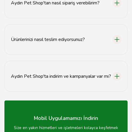
Aydın Pet Shop'tan nasıl sipariş verebilirim?
Aydın Pet Shop'tan sipariş vermek için web sitemiz
üzerinden ürünleri seçip alışveriş sepetinize
ekleyebilirsiniz.
Ürünlerinizi nasıl teslim ediyorsunuz?
Siparişleriniz, belirttiğiniz adrese hızlı ve güvenli bir
şekilde teslim edilmektedir.
Aydın Pet Shop'ta indirim ve kampanyalar var mı?
Evet, Aydın Pet Shop'ta düzenli olarak indirim ve
kampanyalar yapılmaktadır. Güncel fırsatları takip
edebilirsiniz.
Mobil Uygulamamızı İndirin
Size en yakın hizmetleri ve işletmeleri kolayca keşfetmek