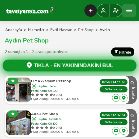
Tavsiyemiz Anasayfa
Anasayfa
>
Hizmetler
>
Evcil Hayvan
>
Pet Shop
>
Aydın
Aydın Pet Shop
2 sonuçtan 1 - 2 arası gösteriliyor.
Filtrele
TIKLA -
EN YAKININDAKİNİ BUL
Elit Akvaryum Petshop
0256 214 11 66
Aydın, Efeler
İncele
Whatsapp
Posta Kodu: 09100
0.0 (0)
Fiyat Aralığı: 200,00 ₺ - 400,00 ₺
Adalı Pet Shop
0256 612 32 54
Aydın, Kuşadası
İncele
Whatsapp
Posta Kodu: 09400
0.0 (0)
Fiyat Aralığı: 200,00 ₺ - 400,00 ₺