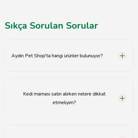
Sıkça Sorulan Sorular
Aydın Pet Shop'ta hangi ürünler bulunuyor?
Aydın Pet Shop'ta kedi maması, sağlıklı beslenme
ürünleri, kaliteli kedi yemleri ve doğal kedi mamaları
bulunmaktadır.
Kedi maması satın alırken nelere dikkat
etmeliyim?
Kedi maması satın alırken içeriğine, besin değerlerine
ve kedinizin yaşına uygun olmasına dikkat etmelisiniz.