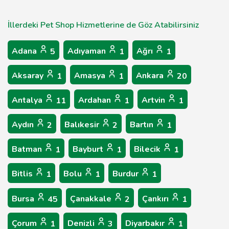
İllerdeki Pet Shop Hizmetlerine de Göz Atabilirsiniz
Adana
Adıyaman
Ağrı
5
1
1
Aksaray
Amasya
Ankara
1
1
20
Antalya
Ardahan
Artvin
11
1
1
Aydın
Balıkesir
Bartın
2
2
1
Batman
Bayburt
Bilecik
1
1
1
Bitlis
Bolu
Burdur
1
1
1
Bursa
Çanakkale
Çankırı
45
2
1
Çorum
Denizli
Diyarbakır
1
3
1