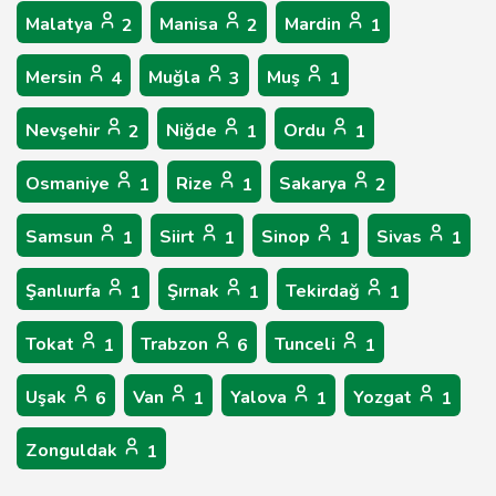
Malatya
Manisa
Mardin
2
2
1
Mersin
Muğla
Muş
4
3
1
Nevşehir
Niğde
Ordu
2
1
1
Osmaniye
Rize
Sakarya
1
1
2
Samsun
Siirt
Sinop
Sivas
1
1
1
1
Şanlıurfa
Şırnak
Tekirdağ
1
1
1
Tokat
Trabzon
Tunceli
1
6
1
Uşak
Van
Yalova
Yozgat
6
1
1
1
Zonguldak
1