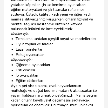
tırmalama tahtaları, interaktif oyuncaklar ve rahat
yataklar; köpekler için ise kemirme oyuncakları,
eğitim materyalleri ve şık tasmalar raflarımızı
süslüyor. Üstelik,
kaliteli kedi yemi
ve diğer
kedi
maması
ihtiyaçlarınızı karşılarken, onların fiziksel ve
mental
sağlıklı beslenme
düzenine katkıda
bulunacak ürünleri de inceleyebilirsiniz.
Kediler için:
Tırmalama tahtaları (çeşitli boyut ve modellerde)
Oyun topları ve fareler
Lazer pointer'lar
Peluş oyuncaklar
Köpekler için:
Çiğneme oyuncakları
Frizi diskleri
İp oyuncakları
Eğitim clicker'ları
Aydın pet shop
olarak, evcil hayvanlarınızın
mutluluğu ve
doğal kedi mamaları
& aksesuarları ile
yaşam kalitesini artırmak önceliğimizdir. Mama seçimi
kadar, onların keyifli vakit geçirmesini sağlayacak
oyuncaklar da önemlidir. Unutmayın, mutlu bir evcil