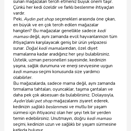
sunan mağazaları tercih etmeniz büyük önem taşır.
Çünkü her kedi özeldir ve farklı beslenme ihtiyaçları
vardır.
Peki,
Aydın pet shop
seçenekleri arasında öne çıkan,
en büyük ve en çok tercih edilen mağazalar
hangileri? Bu mağazalar genellikle sadece
kedi
maması
değil, aynı zamanda evcil hayvanlarınızın tüm
ihtiyaçlarını karşılayacak geniş bir ürün yelpazesi
sunar.
Doğal kedi mamaları
ndan, özel diyet
mamalarına kadar aradığınız her şeyi bulabilirsiniz.
Üstelik, uzman personelleri sayesinde, kedinizin
yaşına, sağlık durumuna ve enerji seviyesine uygun
kedi maması
seçimi konusunda size yardımcı
olabilirler.
Bu mağazalarda, sadece mama değil, aynı zamanda
tırmalama tahtaları, oyuncaklar, taşıma çantaları ve
daha pek çok aksesuarı da bulabilirsiniz. Dolayısıyla,
Aydın'daki pet shop
mağazalarını ziyaret ederek,
kedinizin
sağlıklı beslenme
si ve mutlu bir yaşam
sürmesi için ihtiyacınız olan her şeyi tek bir yerden
temin edebilirsiniz. Unutmayın, doğru
kedi maması
seçimi, kedinizin uzun ve sağlıklı bir yaşam sürmesine
katkıda bulunur.