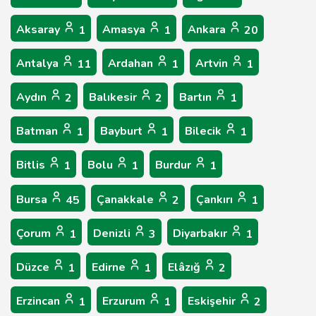
Aksaray
Amasya
Ankara
1
1
20
Antalya
Ardahan
Artvin
11
1
1
Aydın
Balıkesir
Bartın
2
2
1
Batman
Bayburt
Bilecik
1
1
1
Bitlis
Bolu
Burdur
1
1
1
Bursa
Çanakkale
Çankırı
45
2
1
Çorum
Denizli
Diyarbakır
1
3
1
Düzce
Edirne
Elâzığ
1
1
2
Erzincan
Erzurum
Eskişehir
1
1
2