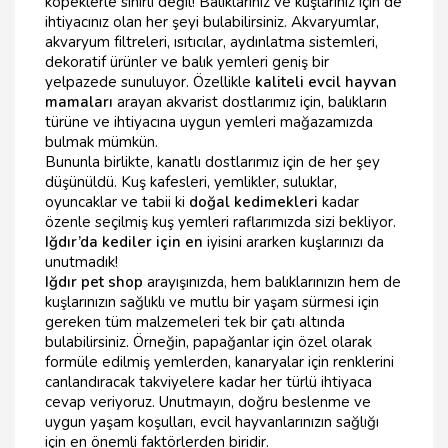
köpeklerle sınırlı değil! Balıklarınız ve kuşlarınız için de
ihtiyacınız olan her şeyi bulabilirsiniz. Akvaryumlar,
akvaryum filtreleri, ısıtıcılar, aydınlatma sistemleri,
dekoratif ürünler ve balık yemleri geniş bir
yelpazede sunuluyor. Özellikle
kaliteli evcil hayvan
mamaları
arayan akvarist dostlarımız için, balıkların
türüne ve ihtiyacına uygun yemleri mağazamızda
bulmak mümkün.
Bununla birlikte, kanatlı dostlarımız için de her şey
düşünüldü. Kuş kafesleri, yemlikler, suluklar,
oyuncaklar ve tabii ki
doğal kedimekleri
kadar
özenle seçilmiş kuş yemleri raflarımızda sizi bekliyor.
Iğdır’da kediler için en
iyisini ararken kuşlarınızı da
unutmadık!
Iğdır pet shop
arayışınızda, hem balıklarınızın hem de
kuşlarınızın sağlıklı ve mutlu bir yaşam sürmesi için
gereken tüm malzemeleri tek bir çatı altında
bulabilirsiniz. Örneğin, papağanlar için özel olarak
formüle edilmiş yemlerden, kanaryalar için renklerini
canlandıracak takviyelere kadar her türlü ihtiyaca
cevap veriyoruz. Unutmayın, doğru beslenme ve
uygun yaşam koşulları, evcil hayvanlarınızın sağlığı
için en önemli faktörlerden biridir.