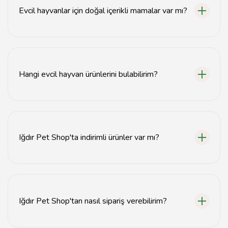
Evcil hayvanlar için doğal içerikli mamalar var mı?
Evet, Iğdır Pet Shop'ta doğal içerikli evcil hayvan
mamaları mevcuttur.
Hangi evcil hayvan ürünlerini bulabilirim?
Kedi ve köpek mamaları, oyuncaklar ve bakım ürünleri
gibi çeşitli evcil hayvan ürünleri bulunmaktadır.
Iğdır Pet Shop'ta indirimli ürünler var mı?
Evet, dönemsel olarak indirimli ürünler sunulmaktadır.
Güncel kampanyalar için web sitemizi kontrol
edebilirsiniz.
Iğdır Pet Shop'tan nasıl sipariş verebilirim?