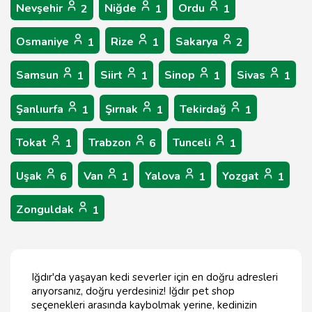
Nevşehir
Niğde
Ordu
2
1
1
Osmaniye
Rize
Sakarya
1
1
2
Samsun
Siirt
Sinop
Sivas
1
1
1
1
Şanlıurfa
Şırnak
Tekirdağ
1
1
1
Tokat
Trabzon
Tunceli
1
6
1
Uşak
Van
Yalova
Yozgat
6
1
1
1
Zonguldak
1
Iğdır'da yaşayan kedi severler için en doğru adresleri
arıyorsanız, doğru yerdesiniz! Iğdır pet shop
seçenekleri arasında kaybolmak yerine, kedinizin