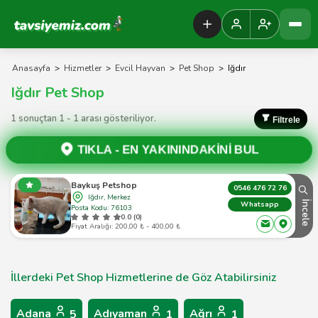
Tavsiyemiz Anasayfa
Anasayfa
>
Hizmetler
>
Evcil Hayvan
>
Pet Shop
>
Iğdır
Iğdır Pet Shop
1 sonuçtan 1 - 1 arası gösteriliyor.
Filtrele
TIKLA -
EN YAKININDAKİNİ BUL
Baykuş Petshop
0546 476 72 76
Iğdır, Merkez
İncele
Whatsapp
Posta Kodu: 76103
0.0 (0)
Fiyat Aralığı: 200,00 ₺ - 400,00 ₺
İllerdeki Pet Shop Hizmetlerine de Göz Atabilirsiniz
Adana
Adıyaman
Ağrı
5
1
1