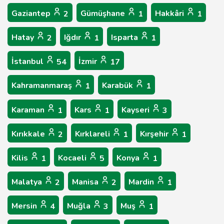
Gaziantep
Gümüşhane
Hakkâri
2
1
1
Hatay
Iğdır
Isparta
2
1
1
İstanbul
İzmir
54
17
Kahramanmaraş
Karabük
1
1
Karaman
Kars
Kayseri
1
1
3
Kırıkkale
Kırklareli
Kırşehir
2
1
1
Kilis
Kocaeli
Konya
1
5
1
Malatya
Manisa
Mardin
2
2
1
Mersin
Muğla
Muş
4
3
1