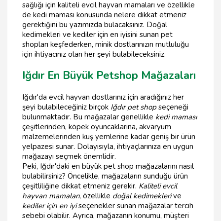
sağlığı için kaliteli evcil hayvan mamaları ve özellikle
de kedi maması konusunda nelere dikkat etmeniz
gerektiğini bu yazımızda bulacaksınız. Doğal
kedimekleri ve kediler için en iyisini sunan pet
shopları keşfederken, minik dostlarınızın mutluluğu
için ihtiyacınız olan her şeyi bulabileceksiniz.
Iğdır En Büyük Petshop Mağazaları
Iğdır'da evcil hayvan dostlarınız için aradığınız her
şeyi bulabileceğiniz birçok
Iğdır pet shop
seçeneği
bulunmaktadır. Bu mağazalar genellikle
kedi maması
çeşitlerinden, köpek oyuncaklarına, akvaryum
malzemelerinden kuş yemlerine kadar geniş bir ürün
yelpazesi sunar. Dolayısıyla, ihtiyaçlarınıza en uygun
mağazayı seçmek önemlidir.
Peki, Iğdır'daki en büyük pet shop mağazalarını nasıl
bulabilirsiniz? Öncelikle, mağazaların sunduğu ürün
çeşitliliğine dikkat etmeniz gerekir.
Kaliteli evcil
hayvan mamaları
, özellikle
doğal kedimekleri
ve
kediler için en iyi
seçenekler sunan mağazalar tercih
sebebi olabilir. Ayrıca, mağazanın konumu, müşteri