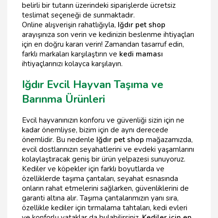
belirli bir tutarın üzerindeki siparişlerde ücretsiz
teslimat seçeneği de sunmaktadır.
Online alışverişin rahatlığıyla,
Iğdır pet shop
arayışınıza son verin ve kedinizin beslenme ihtiyaçları
için en doğru kararı verin! Zamandan tasarruf edin,
farklı markaları karşılaştırın ve
kedi maması
ihtiyaçlarınızı kolayca karşılayın.
Iğdır Evcil Hayvan Taşıma ve
Barınma Ürünleri
Evcil hayvanınızın konforu ve güvenliği sizin için ne
kadar önemliyse, bizim için de aynı derecede
önemlidir. Bu nedenle
Iğdır pet shop
mağazamızda,
evcil dostlarınızın seyahatlerini ve evdeki yaşamlarını
kolaylaştıracak geniş bir ürün yelpazesi sunuyoruz.
Kediler ve köpekler için farklı boyutlarda ve
özelliklerde taşıma çantaları, seyahat esnasında
onların rahat etmelerini sağlarken, güvenliklerini de
garanti altına alır. Taşıma çantalarımızın yanı sıra,
özellikle kediler için tırmalama tahtaları, kedi evleri
ve konforlu yataklar da bulabilirsiniz.
Kediler için en