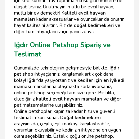
için kedi kumları, tüy toplama rulosu gibi ürünlere de
ulaşabilirsiniz. Unutmayın, mutlu bir evcil hayvan,
mutlu bir ev demektir!
Kaliteli evcil hayvan
mamaları
kadar aksesuarlar ve oyuncaklar da onların
hayat kalitesini artırır. Biz de
doğal kedimekleri
ve
diğer tüm ihtiyaçlarınız için yanınızdayız.
Iğdır Online Petshop Sipariş ve
Teslimat
Günümüzde teknolojinin gelişmesiyle birlikte,
Iğdır
pet shop
ihtiyaçlarınızı karşılamak artık çok daha
kolay!
Iğdır
'da yaşıyorsanız ve
kediler için en iyi
kedi
maması
markalarına ulaşmakta zorlanıyorsanız,
online petshop seçeneği tam size göre. Bir tıkla,
dilediğiniz
kaliteli evcil hayvan mamaları
ve diğer
pet malzemelerine ulaşabilirsiniz.
Online petshoplar, kapınıza kadar hızlı ve güvenli
teslimat imkanı sunar.
Doğal kedimekleri
arayışınızda, çeşit çeşit markayı karşılaştırabilir,
yorumları okuyabilir ve kedinizin ihtiyacına en uygun
olanı seçebilirsiniz. Üstelik, çoğu online petshop,