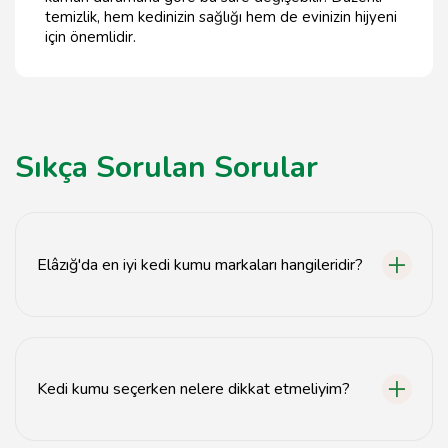
temizlik, hem kedinizin sağlığı hem de evinizin hijyeni
için önemlidir.
Sıkça Sorulan Sorular
Elâzığ'da en iyi kedi kumu markaları hangileridir?
Elâzığ'da en iyi kedi kumu markaları arasında Natural
Cat, Cat's Best ve Ever Clean bulunmaktadır.
Kedi kumu seçerken nelere dikkat etmeliyim?