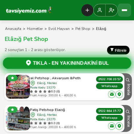
Tavsiyemiz Anasayfa
Anasayfa
>
Hizmetler
>
Evcil Hayvan
>
Pet Shop
>
Elâzığ
Elâzığ Pet Shop
2 sonuçtan 1 - 2 arası gösteriliyor.
Filtrele
TIKLA -
EN YAKININDAKİNİ BUL
Kral Petshop , Akvaryum &Pethotel
0532 706 20 57
Elâzığ, Merkez
İncele
Whatsapp
Posta Kodu: 23270
0.0 (0)
Fiyat Aralığı: 200,00 ₺ - 400,00 ₺
Patiş Petshop Elazığ
0532 664 15 77
Elâzığ, Merkez
İncele
Whatsapp
Posta Kodu: 23270
0.0 (0)
Fiyat Aralığı: 200,00 ₺ - 400,00 ₺