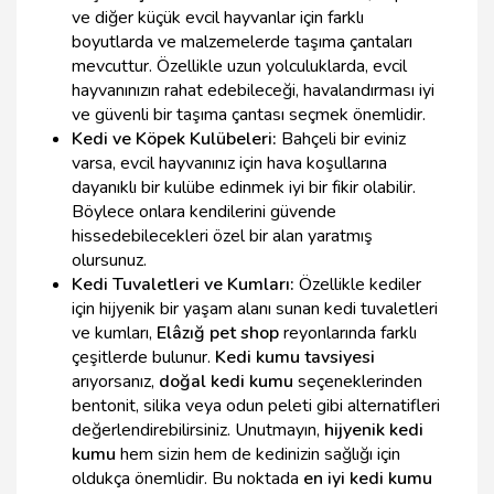
ve diğer küçük evcil hayvanlar için farklı
boyutlarda ve malzemelerde taşıma çantaları
mevcuttur. Özellikle uzun yolculuklarda, evcil
hayvanınızın rahat edebileceği, havalandırması iyi
ve güvenli bir taşıma çantası seçmek önemlidir.
Kedi ve Köpek Kulübeleri:
Bahçeli bir eviniz
varsa, evcil hayvanınız için hava koşullarına
dayanıklı bir kulübe edinmek iyi bir fikir olabilir.
Böylece onlara kendilerini güvende
hissedebilecekleri özel bir alan yaratmış
olursunuz.
Kedi Tuvaletleri ve Kumları:
Özellikle kediler
için hijyenik bir yaşam alanı sunan kedi tuvaletleri
ve kumları,
Elâzığ pet shop
reyonlarında farklı
çeşitlerde bulunur.
Kedi kumu tavsiyesi
arıyorsanız,
doğal kedi kumu
seçeneklerinden
bentonit, silika veya odun peleti gibi alternatifleri
değerlendirebilirsiniz. Unutmayın,
hijyenik kedi
kumu
hem sizin hem de kedinizin sağlığı için
oldukça önemlidir. Bu noktada
en iyi kedi kumu