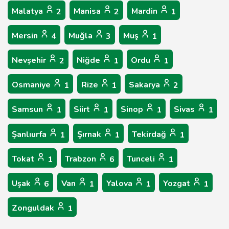
Malatya
Manisa
Mardin
2
2
1
Mersin
Muğla
Muş
4
3
1
Nevşehir
Niğde
Ordu
2
1
1
Osmaniye
Rize
Sakarya
1
1
2
Samsun
Siirt
Sinop
Sivas
1
1
1
1
Şanlıurfa
Şırnak
Tekirdağ
1
1
1
Tokat
Trabzon
Tunceli
1
6
1
Uşak
Van
Yalova
Yozgat
6
1
1
1
Zonguldak
1