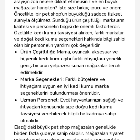
arayışınızda nelere dikkat etmelisiniz ve en büyük
mağazalar hangileri? İşte size birkaç ipucu ve öneri:
Öncelikle, bir pet shop'un büyüklüğü sadece fiziksel
alanıyla ölçülmez. Sunduğu ürün çeşitliliği, markaların
kalitesi ve personelin bilgisi de önemli faktörlerdir.
Özellikle
kedi kumu tavsiyesi
alırken, farklı markalar
ve
doğal kedi kumu
seçenekleri hakkında bilgi sahibi
olan bir personelin yardımı çok değerlidir.
Ürün Çeşitliliği:
Mama, oyuncak, aksesuar ve
hijyenik kedi kumu
gibi farklı ihtiyaçlara yönelik
geniş bir ürün yelpazesi sunan mağazalar tercih
edilmelidir.
Marka Seçenekleri:
Farklı bütçelere ve
ihtiyaçlara uygun
en iyi kedi kumu marka
seçeneklerini bulundurması önemlidir.
Uzman Personel:
Evcil hayvanlarınızın sağlığı ve
ihtiyaçları konusunda size doğru
kedi kumu
tavsiyesi
verebilecek bilgili bir kadroya sahip
olmalıdır.
Elazığ'daki büyük pet shop mağazaları genellikle
birden fazla şubeye sahip olabilir. Mağazaları ziyaret
ederek ürünleri yakından inceleyebilir, personel ile