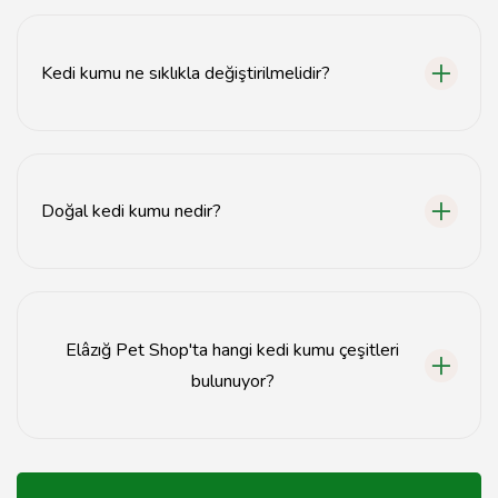
Kedi kumu seçerken doğal içerik, tozlanma oranı ve
emicilik gibi faktörlere dikkat etmelisiniz.
Kedi kumu ne sıklıkla değiştirilmelidir?
Kedi kumunu en az haftada bir tamamen değiştirmeli,
günlük olarak da dışkıları temizlemelisiniz.
Doğal kedi kumu nedir?
Doğal kedi kumu, bitkisel veya mineral bazlı
malzemelerden üretilen, çevre dostu ve sağlıklı bir
seçenektir.
Elâzığ Pet Shop'ta hangi kedi kumu çeşitleri
bulunuyor?
Elâzığ Pet Shop'ta silika, doğal, bentonit ve klor
içermeyen kedi kumu çeşitleri bulunmaktadır.