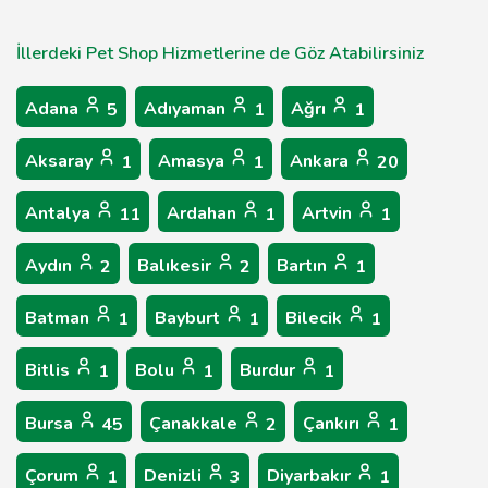
İllerdeki Pet Shop Hizmetlerine de Göz Atabilirsiniz
Adana
Adıyaman
Ağrı
5
1
1
Aksaray
Amasya
Ankara
1
1
20
Antalya
Ardahan
Artvin
11
1
1
Aydın
Balıkesir
Bartın
2
2
1
Batman
Bayburt
Bilecik
1
1
1
Bitlis
Bolu
Burdur
1
1
1
Bursa
Çanakkale
Çankırı
45
2
1
Çorum
Denizli
Diyarbakır
1
3
1