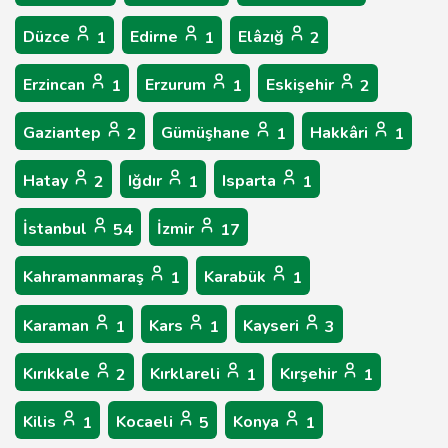
Düzce
Edirne
Elâzığ
1
1
2
Erzincan
Erzurum
Eskişehir
1
1
2
Gaziantep
Gümüşhane
Hakkâri
2
1
1
Hatay
Iğdır
Isparta
2
1
1
İstanbul
İzmir
54
17
Kahramanmaraş
Karabük
1
1
Karaman
Kars
Kayseri
1
1
3
Kırıkkale
Kırklareli
Kırşehir
2
1
1
Kilis
Kocaeli
Konya
1
5
1