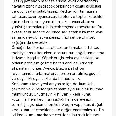
Elâzığ pet shop
mağazalarında, evcil dostlarınızın
hayatını zenginleştirecek birbirinden çeşitli aksesuar
ve oyuncaklar bulabilirsiniz. Kediler için tırmalama
tahtaları, lazer oyuncaklar, fareler ve toplar; köpekler
için ise kemirme oyuncakları, zeka oyuncakları ve
yürüyüş tasmaları gibi birçok seçenek mevcuttur. Bu
aksesuarlar sadece eğlence sağlamakla kalmaz, aynı
zamanda evcil hayvanlarınızın fiziksel ve zihinsel
sağlığını da destekler.
Örneğin, kediler için seçilecek bir tırmalama tahtası,
mobilyalarınızı korurken, dostunuzun doğal tırmalama
ihtiyacını karşılar. Köpekler için zeka oyuncakları ise,
onların problem çözme becerilerini geliştirerek
sıkılmalarını önler. Ayrıca,
Elâzığ pet shop
reyonlarında farklı materyallerden üretilmiş, güvenli
ve dayanıklı oyuncaklar da bulabilirsiniz.
Kedi kumu tavsiyesi
arayanlar için de, kum kabı
çeşitleri ve kürekler gibi tamamlayıcı ürünleri bulmak
mümkündür. Unutmayın ki
hijyenik kedi kumu
kullanımı, hem kedinizin sağlığı hem de evinizin
temizliği açısından önemlidir. Seçim yaparken,
doğal
kedi kumu
seçeneklerini de değerlendirebilirsiniz.
En
iyi kedi kumu marka
ve çeşitlerini bulmak için, pet