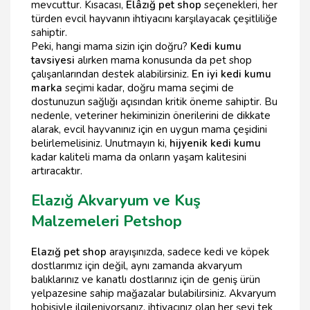
mevcuttur. Kısacası,
Elâzığ pet shop
seçenekleri, her
türden evcil hayvanın ihtiyacını karşılayacak çeşitliliğe
sahiptir.
Peki, hangi mama sizin için doğru?
Kedi kumu
tavsiyesi
alırken mama konusunda da pet shop
çalışanlarından destek alabilirsiniz.
En iyi kedi kumu
marka
seçimi kadar, doğru mama seçimi de
dostunuzun sağlığı açısından kritik öneme sahiptir. Bu
nedenle, veteriner hekiminizin önerilerini de dikkate
alarak, evcil hayvanınız için en uygun mama çeşidini
belirlemelisiniz. Unutmayın ki,
hijyenik kedi kumu
kadar kaliteli mama da onların yaşam kalitesini
artıracaktır.
Elazığ Akvaryum ve Kuş
Malzemeleri Petshop
Elazığ pet shop
arayışınızda, sadece kedi ve köpek
dostlarımız için değil, aynı zamanda akvaryum
balıklarınız ve kanatlı dostlarınız için de geniş ürün
yelpazesine sahip mağazalar bulabilirsiniz. Akvaryum
hobisiyle ilgileniyorsanız, ihtiyacınız olan her şeyi tek