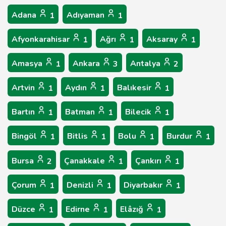
Adana
Adıyaman
1
1
Afyonkarahisar
Ağrı
Aksaray
1
1
1
Amasya
Ankara
Antalya
1
3
2
Artvin
Aydın
Balıkesir
1
1
1
Bartın
Batman
Bilecik
1
1
1
Bingöl
Bitlis
Bolu
Burdur
1
1
1
1
Bursa
Çanakkale
Çankırı
2
1
1
Çorum
Denizli
Diyarbakır
1
1
1
Düzce
Edirne
Elâzığ
1
1
1