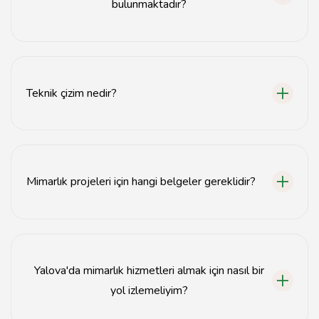
bulunmaktadır?
Yalova'da mimarlık ofisleri genellikle şehir merkezinde
ve sanayi bölgelerinde yer almaktadır.
Teknik çizim nedir?
Teknik çizim, bir yapının veya ürünün detaylı ve ölçülü
olarak çizilmesi işlemidir.
Mimarlık projeleri için hangi belgeler gereklidir?
Mimarlık projeleri için genellikle ruhsat başvuru
belgeleri, proje dosyası ve teknik çizimler gereklidir.
Yalova'da mimarlık hizmetleri almak için nasıl bir
yol izlemeliyim?