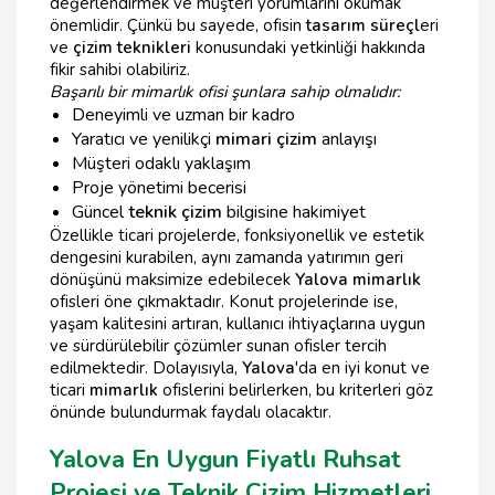
değerlendirmek ve müşteri yorumlarını okumak
önemlidir. Çünkü bu sayede, ofisin
tasarım süreçl
eri
ve
çizim teknikleri
konusundaki yetkinliği hakkında
fikir sahibi olabiliriz.
Başarılı bir mimarlık ofisi şunlara sahip olmalıdır:
Deneyimli ve uzman bir kadro
Yaratıcı ve yenilikçi
mimari çizim
anlayışı
Müşteri odaklı yaklaşım
Proje yönetimi becerisi
Güncel
teknik çizim
bilgisine hakimiyet
Özellikle ticari projelerde, fonksiyonellik ve estetik
dengesini kurabilen, aynı zamanda yatırımın geri
dönüşünü maksimize edebilecek
Yalova mimarlık
ofisleri öne çıkmaktadır. Konut projelerinde ise,
yaşam kalitesini artıran, kullanıcı ihtiyaçlarına uygun
ve sürdürülebilir çözümler sunan ofisler tercih
edilmektedir. Dolayısıyla,
Yalova
'da en iyi konut ve
ticari
mimarlık
ofislerini belirlerken, bu kriterleri göz
önünde bulundurmak faydalı olacaktır.
Yalova En Uygun Fiyatlı Ruhsat
Projesi ve Teknik Çizim Hizmetleri