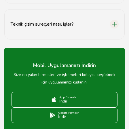
Yalova'da mimarlık hizmetleri almak için öncelikle
ihtiyaçlarınızı belirleyip, çeşitli mimarlık ofisleri ile
iletişime geçebilirsiniz.
Teknik çizim süreçleri nasıl işler?
Teknik çizim süreçleri, tasarım aşamasından başlayarak,
ölçümlerin alınması, çizimlerin yapılması ve onay
sürecine kadar devam eder.
Mobil Uygulamamızı İndirin
Size en yakın hizmetleri ve işletmeleri kolayca keşfetmek
için uygulamamızı kullanın.
App Store'dan
İndir
Google Play'den
İndir