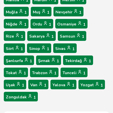
Manisa
Mardin
Mersin
1
1
1
Muğla
Muş
Nevşehir
1
1
1
Niğde
Ordu
Osmaniye
1
1
1
Rize
Sakarya
Samsun
1
1
1
Siirt
Sinop
Sivas
1
1
1
Şanlıurfa
Şırnak
Tekirdağ
1
1
1
Tokat
Trabzon
Tunceli
1
1
1
Uşak
Van
Yalova
Yozgat
1
1
1
1
Zonguldak
1