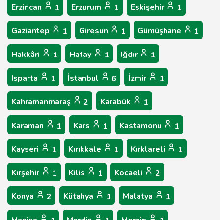
Erzincan
Erzurum
Eskişehir
1
1
1
Gaziantep
Giresun
Gümüşhane
1
1
1
Hakkâri
Hatay
Iğdır
1
1
1
Isparta
İstanbul
İzmir
1
6
1
Kahramanmaraş
Karabük
2
1
Karaman
Kars
Kastamonu
1
1
1
Kayseri
Kırıkkale
Kırklareli
1
1
1
Kırşehir
Kilis
Kocaeli
1
1
2
Konya
Kütahya
Malatya
2
1
1