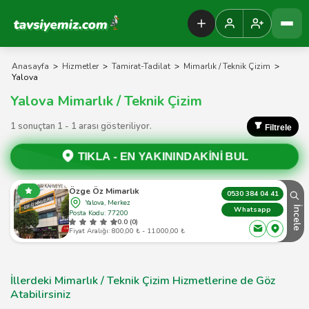
Tavsiyemiz Anasayfa
Anasayfa
>
Hizmetler
>
Tamirat-Tadilat
>
Mimarlık / Teknik Çizim
>
Yalova
Yalova Mimarlık / Teknik Çizim
1 sonuçtan 1 - 1 arası gösteriliyor.
Filtrele
TIKLA -
EN YAKININDAKİNİ BUL
Özge Öz Mimarlık
0530 384 04 41
Yalova, Merkez
İncele
Whatsapp
Posta Kodu: 77200
0.0 (0)
Fiyat Aralığı: 800,00 ₺ - 11.000,00 ₺
İllerdeki Mimarlık / Teknik Çizim Hizmetlerine de Göz
Atabilirsiniz