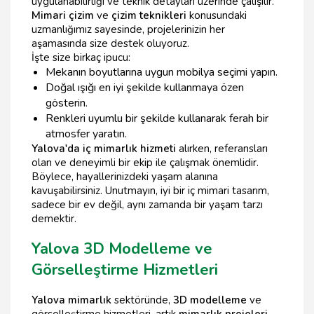
uygulanabilirliği ve teknik detayları üzerinde çalışılır.
Mimari çizim
ve
çizim teknikleri
konusundaki
uzmanlığımız sayesinde, projelerinizin her
aşamasında size destek oluyoruz.
İşte size birkaç ipucu:
Mekanın boyutlarına uygun mobilya seçimi yapın.
Doğal ışığı en iyi şekilde kullanmaya özen
gösterin.
Renkleri uyumlu bir şekilde kullanarak ferah bir
atmosfer yaratın.
Yalova'da iç mimarlık hizmeti
alırken, referansları
olan ve deneyimli bir ekip ile çalışmak önemlidir.
Böylece, hayallerinizdeki yaşam alanına
kavuşabilirsiniz. Unutmayın, iyi bir iç mimari tasarım,
sadece bir ev değil, aynı zamanda bir yaşam tarzı
demektir.
Yalova 3D Modelleme ve
Görselleştirme Hizmetleri
Yalova mimarlık
sektöründe,
3D modelleme
ve