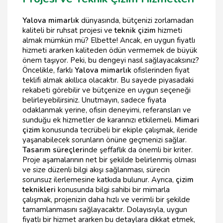
Yalova mimarlık
dünyasında, bütçenizi zorlamadan
kaliteli bir ruhsat projesi ve
teknik çizim
hizmeti
almak mümkün mü? Elbette! Ancak, en uygun fiyatlı
hizmeti ararken kaliteden ödün vermemek de büyük
önem taşıyor. Peki, bu dengeyi nasıl sağlayacaksınız?
Öncelikle, farklı
Yalova mimarlık
ofislerinden fiyat
teklifi almak akıllıca olacaktır. Bu sayede piyasadaki
rekabeti görebilir ve bütçenize en uygun seçeneği
belirleyebilirsiniz. Unutmayın, sadece fiyata
odaklanmak yerine, ofisin deneyimi, referansları ve
sunduğu ek hizmetler de kararınızı etkilemeli.
Mimari
çizim
konusunda tecrübeli bir ekiple çalışmak, ileride
yaşanabilecek sorunların önüne geçmenizi sağlar.
Tasarım süreçleri
nde şeffaflık da önemli bir kriter.
Proje aşamalarının net bir şekilde belirlenmiş olması
ve size düzenli bilgi akışı sağlanması, sürecin
sorunsuz ilerlemesine katkıda bulunur. Ayrıca,
çizim
teknikleri
konusunda bilgi sahibi bir mimarla
çalışmak, projenizin daha hızlı ve verimli bir şekilde
tamamlanmasını sağlayacaktır. Dolayısıyla, uygun
fiyatlı bir hizmet ararken bu detaylara dikkat etmek,