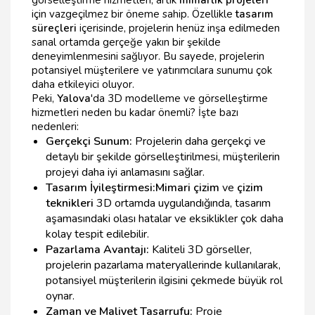
görselleştirme hizmetleri, artık
mimarlık projeleri
için vazgeçilmez bir öneme sahip. Özellikle
tasarım
süreçleri
içerisinde, projelerin henüz inşa edilmeden
sanal ortamda gerçeğe yakın bir şekilde
deneyimlenmesini sağlıyor. Bu sayede, projelerin
potansiyel müşterilere ve yatırımcılara sunumu çok
daha etkileyici oluyor.
Peki,
Yalova
'da 3D modelleme ve görselleştirme
hizmetleri neden bu kadar önemli? İşte bazı
nedenleri:
Gerçekçi Sunum:
Projelerin daha gerçekçi ve
detaylı bir şekilde görselleştirilmesi, müşterilerin
projeyi daha iyi anlamasını sağlar.
Tasarım İyileştirmesi:
Mimari çizim
ve
çizim
teknikleri
3D ortamda uygulandığında, tasarım
aşamasındaki olası hatalar ve eksiklikler çok daha
kolay tespit edilebilir.
Pazarlama Avantajı:
Kaliteli 3D görseller,
projelerin pazarlama materyallerinde kullanılarak,
potansiyel müşterilerin ilgisini çekmede büyük rol
oynar.
Zaman ve Maliyet Tasarrufu:
Proje