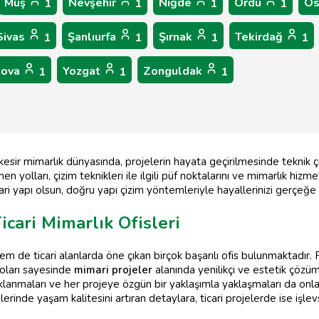
Muş
Nevşehir
Niğde
Ordu
Os
1
1
1
1
Sivas
Şanlıurfa
Şırnak
Tekirdağ
1
1
1
1
lova
Yozgat
Zonguldak
1
1
1
kesir mimarlık dünyasında, projelerin hayata geçirilmesinde teknik çiz
en yolları, çizim teknikleri ile ilgili püf noktalarını ve mimarlık hi
ticari yapı olsun, doğru yapı çizim yöntemleriyle hayallerinizi ger
icari Mimarlık Ofisleri
de ticari alanlarda öne çıkan birçok başarılı ofis bulunmaktadır. Pek
roları sayesinde
mimari projeler
alanında yenilikçi ve estetik çözü
lanmaları ve her projeye özgün bir yaklaşımla yaklaşmaları da onla
rinde yaşam kalitesini artıran detaylara, ticari projelerde ise işlev