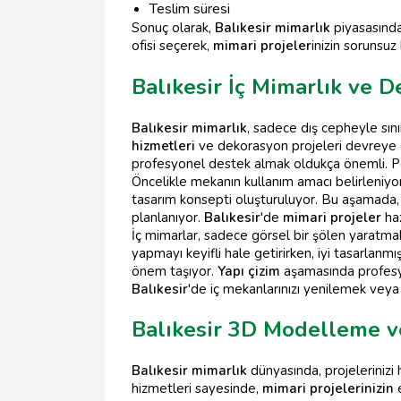
Teslim süresi
Sonuç olarak,
Balıkesir mimarlık
piyasasında
ofisi seçerek,
mimari projeler
inizin sorunsuz 
Balıkesir İç Mimarlık ve D
Balıkesir mimarlık
, sadece dış cepheyle sın
hizmetleri
ve dekorasyon projeleri devreye gi
profesyonel destek almak oldukça önemli. P
Öncelikle mekanın kullanım amacı belirleniyor.
tasarım konsepti oluşturuluyor. Bu aşamada,
planlanıyor.
Balıkesir
'de
mimari projeler
haz
İç mimarlar, sadece görsel bir şölen yaratmak
yapmayı keyifli hale getirirken, iyi tasarlanmış
önem taşıyor.
Yapı çizim
aşamasında profesyo
Balıkesir
'de iç mekanlarınızı yenilemek veya 
Balıkesir 3D Modelleme v
Balıkesir mimarlık
dünyasında, projeleriniz
hizmetleri sayesinde,
mimari projelerinizin
e