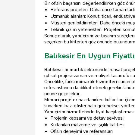
Bir ofisin başarısını değerlendirirken göz önü
Referans projeleri: Daha önce tamamladıklar
Uzmanlık alanları: Konut, ticari, endüstriye
Müşteri geri bildirimleri: Daha önceki müşt
Teknik çizim
yetenekleri: Projeleri somu
Sonuç olarak,
yapı çizim
ve tasarım süreçleri
seçerken bu kriterleri göz önünde bulundurman
Balıkesir En Uygun Fiyatlı
Balıkesir mimarlık
sektöründe, ruhsat proje
ruhsat projesi, zaman ve maliyet tasarrufu sa
Öncelikle, farklı
mimarlık hizmetleri
sunan of
referanslarına da dikkat etmek gerekir. Unutma
önüne geçecektir.
Mimari projeler
hazırlanırken kullanılan
çizim
sunarken, bazı ofisler hala geleneksel yöntemle
Yapı çizim
hizmetlerinde fiyat karşılaştırması
Projenin kapsamı ve detay seviyesi
Kullanılan malzeme ve işçilik kalitesi
Ofisin deneyimi ve referansları