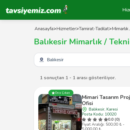
Tavsiyemiz Anasayfa
Hiz
Anasayfa
>
Hizmetler
>
Tamirat-Tadilat
>
Mimarlık 
Balıkesir Mimarlık / Tekn
Şehir seçin
1 sonuçtan 1 - 1 arası gösteriliyor.
Öne Çıkan
Mimari Tasarım Pro
Ofisi
Balıkesir, Karesi
Posta Kodu: 10020
0.0 (0)
Fiyat Aralığı: 500,00 ₺ -
5.000,00 ₺