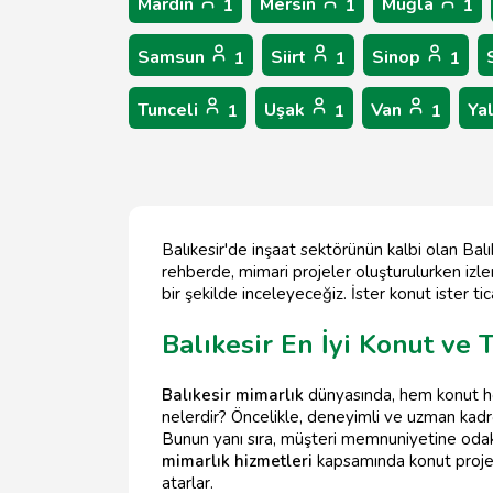
Mardin
Mersin
Muğla
1
1
1
Samsun
Siirt
Sinop
1
1
1
Tunceli
Uşak
Van
Ya
1
1
1
Balıkesir'de inşaat sektörünün kalbi olan Balı
rehberde, mimari projeler oluşturulurken izlen
bir şekilde inceleyeceğiz. İster konut ister 
Balıkesir En İyi Konut ve T
Balıkesir mimarlık
dünyasında, hem konut hem 
nelerdir? Öncelikle, deneyimli ve uzman kad
Bunun yanı sıra, müşteri memnuniyetine odak
mimarlık hizmetleri
kapsamında konut projele
atarlar.