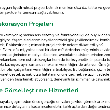
 uygun fiyatlı ruhsat projesi bulmak mümkün olsa da, kalite ve gü
bir şekilde ilerlemesini sağlayabilirsiniz.
ekorasyon Projeleri
ırlı kalmıyor; iç mekanların estetiği ve fonksiyonelliği de büyük ön
riyor. Yaşam alanlarınızı hayallerinizdeki gibi şekillendirmek, konf
eki,
Balıkesir
'de iç mimarlık projelerinde nelere dikkat ediliyor?
 Ev mi, ofis mi, yoksa ticari bir alan mı? Ardından, müşterinin zevkle
 renk seçiminden mobilya düzenine, aydınlatma sistemlerinden zemi
ırlanırken, hem estetik kaygılar hem de fonksiyonellik ön planda tu
la kalmıyor, aynı zamanda mekanın verimliliğini de artırıyor. Örneği
 bir ofis, çalışanların verimliliğini artırabiliyor. Bu bağlamda,
çizim t
nel destek almak, olası hataların önüne geçmek ve uzun vadede t
yeniden tasarlamak istiyorsanız, deneyimli bir iç mimar ile çalışmak 
e Görselleştirme Hizmetleri
i hayata geçirmeden önce gerçeğe en yakın şekilde görmek artık
n ince detaylarına kadar incelenebilir, farklı açılardan değerlendirile