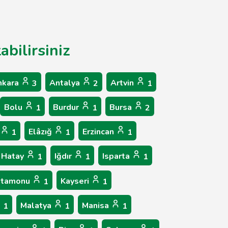
abilirsiniz
nkara
Antalya
Artvin
3
2
1
Bolu
Burdur
Bursa
1
1
2
Elâzığ
Erzincan
1
1
1
Hatay
Iğdır
Isparta
1
1
1
stamonu
Kayseri
1
1
Malatya
Manisa
1
1
1