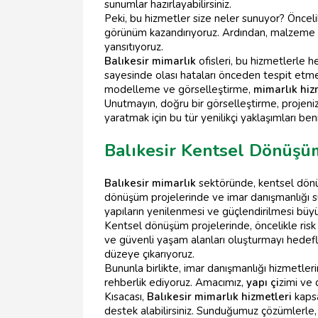
sunumlar hazırlayabilirsiniz.
Peki, bu hizmetler size neler sunuyor? Önceli
görünüm kazandırıyoruz. Ardından, malzeme seç
yansıtıyoruz.
Balıkesir mimarlık
ofisleri, bu hizmetlerle 
sayesinde olası hataları önceden tespit et
modelleme ve görselleştirme,
mimarlık hiz
Unutmayın, doğru bir görselleştirme, projenizi
yaratmak için bu tür yenilikçi yaklaşımları 
Balıkesir Kentsel Dönüşü
Balıkesir mimarlık
sektöründe, kentsel dönü
dönüşüm projelerinde ve imar danışmanlığı s
yapıların yenilenmesi ve güçlendirilmesi büy
Kentsel dönüşüm projelerinde, öncelikle risk
ve güvenli yaşam alanları oluşturmayı hedefl
düzeye çıkarıyoruz.
Bununla birlikte, imar danışmanlığı hizmetlerim
rehberlik ediyoruz. Amacımız,
yapı çi
zimi ve 
Kısacası,
Balıkesir mimarlık hizmetleri
kapsa
destek alabilirsiniz. Sunduğumuz çözümlerle, he