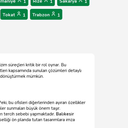
maniye
Rize
Sakarya
1
1
1
Tokat
Trabzon
1
1
im süreçleri kritik bir rol oynar. Bu
zmetleri kapsamında sunulan çözümleri detaylı
çeğe dönüştürmek mümkün.
i, bu ofisleri diğerlerinden ayıran özellikler
mler sunmaları büyük önem taşır.
rı tercih sebebi yapmaktadır.
Balıkesir
selliği ön planda tutan tasarımlara imza