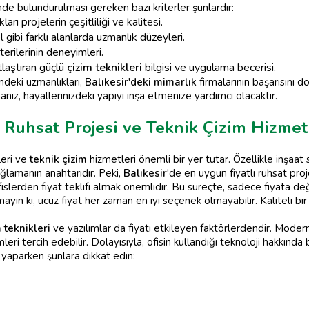
nde bulundurulması gereken bazı kriterler şunlardır:
ı projelerin çeşitliliği ve kalitesi.
l gibi farklı alanlarda uzmanlık düzeyleri.
erilerinin deneyimleri.
tlaştıran güçlü
çizim teknikleri
bilgisi ve uygulama becerisi.
ndeki uzmanlıkları,
Balıkesir'deki mimarlık
firmalarının başarısını d
ız, hayallerinizdeki yapıyı inşa etmenize yardımcı olacaktır.
 Ruhsat Projesi ve Teknik Çizim Hizmet
leri ve
teknik çizim
hizmetleri önemli bir yer tutar. Özellikle inşaat 
ğlamanın anahtarıdır. Peki,
Balıkesir
'de en uygun fiyatlı ruhsat proje
islerden fiyat teklifi almak önemlidir. Bu süreçte, sadece fiyata de
yın ki, ucuz fiyat her zaman en iyi seçenek olmayabilir. Kaliteli bi
 teknikleri
ve yazılımlar da fiyatı etkileyen faktörlerdendir. Modern
ri tercih edebilir. Dolayısıyla, ofisin kullandığı teknoloji hakkında b
 yaparken şunlara dikkat edin: