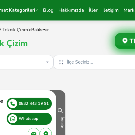
met Kategorileri
Blog
Hakkımızda
İller
İletişim
Mark
/ Teknik Çizim
>
Balıkesir
T
ik Çizim
İlçe seçin
je
0532 443 19 91
Whatsapp
İncele