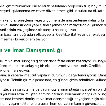
kle,
çizim teknikleri
kullanılarak hazırlanan projelerinizi üç boyutlu
imi, ışıklandırma ve çevre düzenlemesi gibi unsurları da dikkate ala
hem kendi iç süreçlerini iyileştiriyor hem de müşterilerine daha iyi
mek ve
Balıkesir
'deki
yapı çi
zimi aşamasında maliyetleri düşürmek 
metlerinin
vazgeçilmez bir parçası haline geliyor.
n başarısını doğrudan etkileyebilir. Özellikle
Balıkesir
'de rekabet
benimsemek büyük önem taşıyor.
m ve İmar Danışmanlığı
şüm ve imar süreçleri giderek daha fazla önem kazanıyor. Bu bağ
üreçlerinde uzmanlaşmış bir ekiple hizmet vermektedir. Özellikle 
ük önem arz ediyor.
 analizi yaparak mevcut yapıların durumunu değerlendiriyoruz. Dah
iyoruz.
Teknik çizim
aşamasında, en güncel
çizim teknikleri
kullana
izle, arsa sahiplerine ve yatırımcılara, imar planları, parselasyon i
diğer konularda, müşterilerimizin haklarını koruyarak, doğru ve bilinçl
mında kentsel dönüşüm ve imar danışmanlığı ihtiyaçlarınız için bize
m yaşam kalitenizi artırabilir, hem de yatırımlarınızı güvence altına 