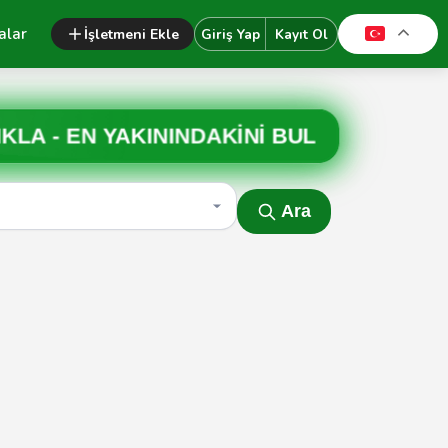
alar
İşletmeni Ekle
Giriş Yap
Kayıt Ol
IKLA -
EN YAKININDAKİNİ BUL
Ara