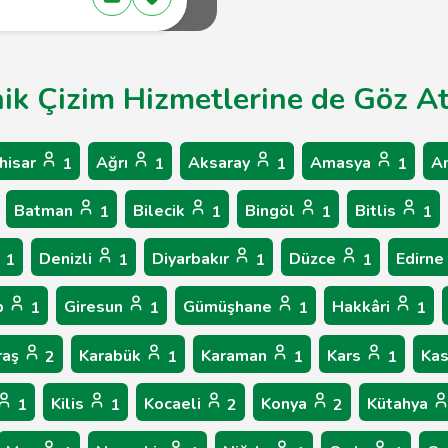
nik Çizim Hizmetlerine de Göz At
hisar
Ağrı
Aksaray
Amasya
A
1
1
1
1
Batman
Bilecik
Bingöl
Bitlis
1
1
1
1
Denizli
Diyarbakır
Düzce
Edirne
1
1
1
1
p
Giresun
Gümüşhane
Hakkâri
1
1
1
1
raş
Karabük
Karaman
Kars
Ka
2
1
1
1
Kilis
Kocaeli
Konya
Kütahya
1
1
2
2