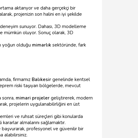
 ortama aktarıyor ve daha gerçekçi bir
rak, projenizin son halini en iyi şekilde
 bir deneyim sunuyor. Dahası, 3D modelleme
de mümkün oluyor. Sonuç olarak, 3D
in yoğun olduğu
mimarlık
sektöründe, fark
lamda, firmamız
Balıkesir
genelinde kentsel
deprem riski taşıyan bölgelerde, mevcut
a sonra,
mimari projeler
geliştirerek, modern
rak, projelerin uygulanabilirliğini en üst
şlemleri ve ruhsat süreçleri gibi konularda
i kararlar almalarını sağlamaktır.
 başvurarak, profesyonel ve güvenilir bir
alabilirsiniz.