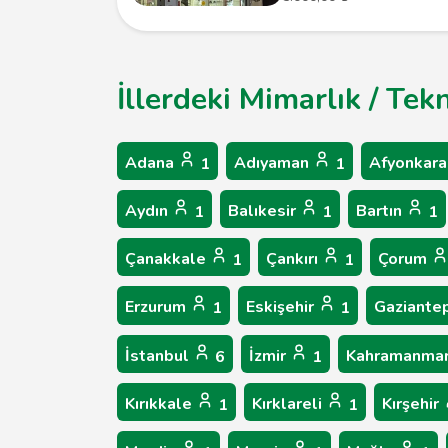
İllerdeki Mimarlık / Tek
Adana
Adıyaman
Afyonkara
1
1
Aydın
Balıkesir
Bartın
1
1
1
Çanakkale
Çankırı
Çorum
1
1
Erzurum
Eskişehir
Gaziante
1
1
İstanbul
İzmir
Kahramanma
6
1
Kırıkkale
Kırklareli
Kırşehir
1
1