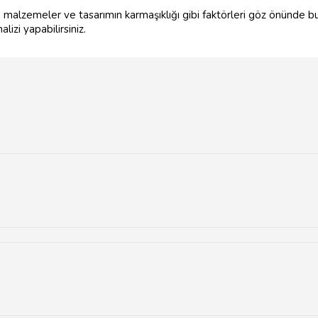
lan malzemeler ve tasarımın karmaşıklığı gibi faktörleri göz önünde b
lizi yapabilirsiniz.
 tasarımı, yapı denetimi, iç mekan tasarımı ve peyzaj mimarlığı bul