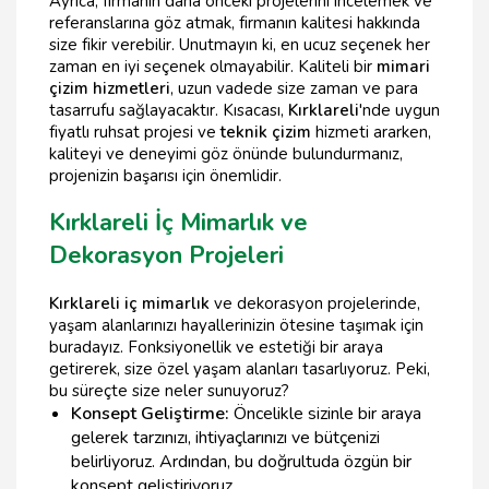
Ayrıca, firmanın daha önceki projelerini incelemek ve
referanslarına göz atmak, firmanın kalitesi hakkında
size fikir verebilir. Unutmayın ki, en ucuz seçenek her
zaman en iyi seçenek olmayabilir. Kaliteli bir
mimari
çizim hizmetleri
, uzun vadede size zaman ve para
tasarrufu sağlayacaktır. Kısacası,
Kırklareli
'nde uygun
fiyatlı ruhsat projesi ve
teknik çizim
hizmeti ararken,
kaliteyi ve deneyimi göz önünde bulundurmanız,
projenizin başarısı için önemlidir.
Kırklareli İç Mimarlık ve
Dekorasyon Projeleri
Kırklareli iç mimarlık
ve dekorasyon projelerinde,
yaşam alanlarınızı hayallerinizin ötesine taşımak için
buradayız. Fonksiyonellik ve estetiği bir araya
getirerek, size özel yaşam alanları tasarlıyoruz. Peki,
bu süreçte size neler sunuyoruz?
Konsept Geliştirme:
Öncelikle sizinle bir araya
gelerek tarzınızı, ihtiyaçlarınızı ve bütçenizi
belirliyoruz. Ardından, bu doğrultuda özgün bir
konsept geliştiriyoruz.