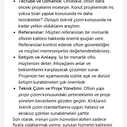
Tecrübe ve Uzmanlık:
Öncelikle, ofisin daha
önceki projelerini inceleyin. Konut projelerinde mi,
yoksa ticari yapılar konusunda mı daha
tecrübeliler?
Detaylı teknik çizim
konusunda ne
kadar yetkin olduklarını araştırın.
Referanslar:
Müşteri referansları, bir
mimarl
ık
ofisinin kalitesi hakkında önemli ipuçları verir.
Referansları kontrol ederek ofisin güvenilirliğini
ve müşteri memnuniyetini değerlendirebilirsiniz.
İletişim ve Anlayış:
İyi bir mimarlık ofisi,
müşterisini dinler, ihtiyaçlarını anlar ve
beklentilerini karşılayacak çözümler sunar.
Projenizin her aşamasında sizinle açık ve dürüst
iletişim kurabilmeleri çok önemlidir.
Teknik Çizim ve Proje Yönetimi:
Ofisin
yapı
proje çizimi
konusundaki yeteneklerini ve proje
yönetim becerilerini gözden geçirin.
Kırklareli
teknik çizim
standartlarına uygun, hatasız ve
eksiksiz çizimler sunabilmeleri şarttır.
Son olarak,
mimari çizim hizmetleri
alırken sadece
fiyata odaklanmak yerine, sunulan hizmetin kalitesini