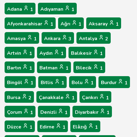
Adana
Adıyaman
1
1
Afyonkarahisar
Ağrı
Aksaray
1
1
1
Amasya
Ankara
Antalya
1
3
2
Artvin
Aydın
Balıkesir
1
1
1
Bartın
Batman
Bilecik
1
1
1
Bingöl
Bitlis
Bolu
Burdur
1
1
1
1
Bursa
Çanakkale
Çankırı
2
1
1
Çorum
Denizli
Diyarbakır
1
1
1
Düzce
Edirne
Elâzığ
1
1
1