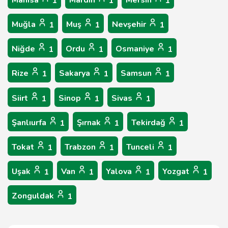
Manisa
Mardin
Mersin
1
1
1
Muğla
Muş
Nevşehir
1
1
1
Niğde
Ordu
Osmaniye
1
1
1
Rize
Sakarya
Samsun
1
1
1
Siirt
Sinop
Sivas
1
1
1
Şanlıurfa
Şırnak
Tekirdağ
1
1
1
Tokat
Trabzon
Tunceli
1
1
1
Uşak
Van
Yalova
Yozgat
1
1
1
1
Zonguldak
1