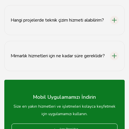
Mimari çizim süreci, ihtiyaç analizi, tasarım aşaması,
teknik çizim ve onay süreçlerinden oluşur.
Hangi projelerde teknik çizim hizmeti alabilirim?
Konut, ticari yapılar, endüstriyel projeler ve peyzaj
düzenlemeleri gibi çeşitli projelerde teknik çizim
hizmeti alabilirsiniz.
Mimarlık hizmetleri için ne kadar süre gereklidir?
Mimarlık hizmetlerinin süresi proje kapsamına göre
değişir, genellikle birkaç haftadan birkaç aya kadar
sürebilir.
Mobil Uygulamamızı İndirin
Size en yakın hizmetleri ve işletmeleri kolayca keşfetmek
için uygulamamızı kullanın.