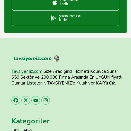
App Store'dan
İndir
Google Play'den
İndir
Tavsiyemiz.com
Size Aradığınız Hizmeti Kolayca Sunar
650 Sektör ve 200.000 Firma Arasında En UYGUN fiyatlı
Olanlar Listelenir. TAVSİYEMİZ’e Kulak ver KAR’lı Çık.
Kategoriler
Oto Çekici