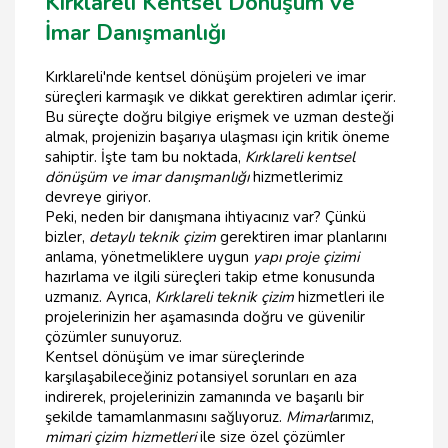
Kırklareli Kentsel Dönüşüm ve
İmar Danışmanlığı
Kırklareli'nde kentsel dönüşüm projeleri ve imar
süreçleri karmaşık ve dikkat gerektiren adımlar içerir.
Bu süreçte doğru bilgiye erişmek ve uzman desteği
almak, projenizin başarıya ulaşması için kritik öneme
sahiptir. İşte tam bu noktada,
Kırklareli kentsel
dönüşüm ve imar danışmanlığı
hizmetlerimiz
devreye giriyor.
Peki, neden bir danışmana ihtiyacınız var? Çünkü
bizler,
detaylı teknik çizim
gerektiren imar planlarını
anlama, yönetmeliklere uygun
yapı proje çizimi
hazırlama ve ilgili süreçleri takip etme konusunda
uzmanız. Ayrıca,
Kırklareli teknik çizim
hizmetleri ile
projelerinizin her aşamasında doğru ve güvenilir
çözümler sunuyoruz.
Kentsel dönüşüm ve imar süreçlerinde
karşılaşabileceğiniz potansiyel sorunları en aza
indirerek, projelerinizin zamanında ve başarılı bir
şekilde tamamlanmasını sağlıyoruz.
Mimarl
arımız,
mimari çizim hizmetleri
ile size özel çözümler