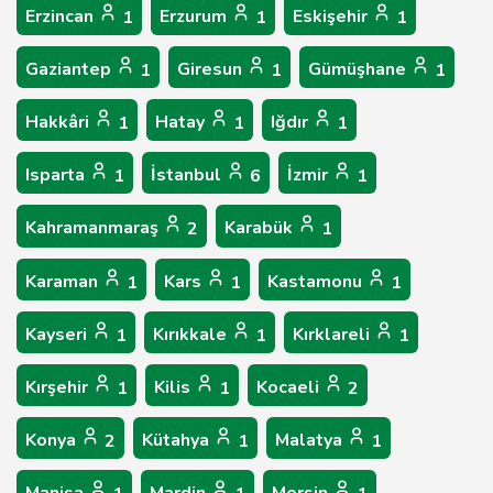
Erzincan
Erzurum
Eskişehir
1
1
1
Gaziantep
Giresun
Gümüşhane
1
1
1
Hakkâri
Hatay
Iğdır
1
1
1
Isparta
İstanbul
İzmir
1
6
1
Kahramanmaraş
Karabük
2
1
Karaman
Kars
Kastamonu
1
1
1
Kayseri
Kırıkkale
Kırklareli
1
1
1
Kırşehir
Kilis
Kocaeli
1
1
2
Konya
Kütahya
Malatya
2
1
1