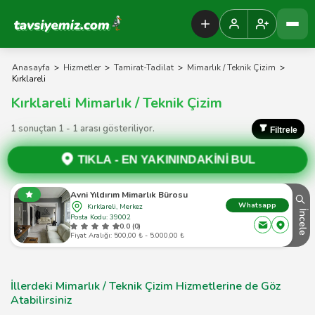
Tavsiyemiz Anasayfa
Anasayfa
>
Hizmetler
>
Tamirat-Tadilat
>
Mimarlık / Teknik Çizim
>
Kırklareli
Kırklareli Mimarlık / Teknik Çizim
1 sonuçtan 1 - 1 arası gösteriliyor.
Filtrele
TIKLA -
EN YAKININDAKİNİ BUL
Avni Yıldırım Mimarlık Bürosu
Whatsapp
Kırklareli, Merkez
İncele
Posta Kodu: 39002
0.0 (0)
Fiyat Aralığı: 500,00 ₺ - 5.000,00 ₺
İllerdeki Mimarlık / Teknik Çizim Hizmetlerine de Göz
Atabilirsiniz