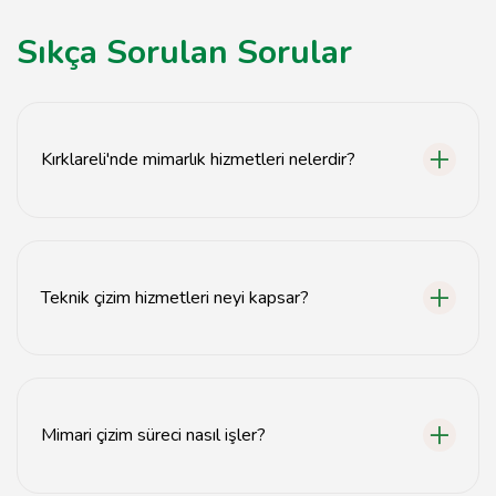
Sıkça Sorulan Sorular
Kırklareli'nde mimarlık hizmetleri nelerdir?
Kırklareli'nde mimarlık hizmetleri, mimari tasarım, teknik
çizim, proje yönetimi ve danışmanlık hizmetlerini
kapsamaktadır.
Teknik çizim hizmetleri neyi kapsar?
Teknik çizim hizmetleri, yapı projeleri için detaylı planlar,
kesitler ve görünüşler hazırlamayı içerir.
Mimari çizim süreci nasıl işler?