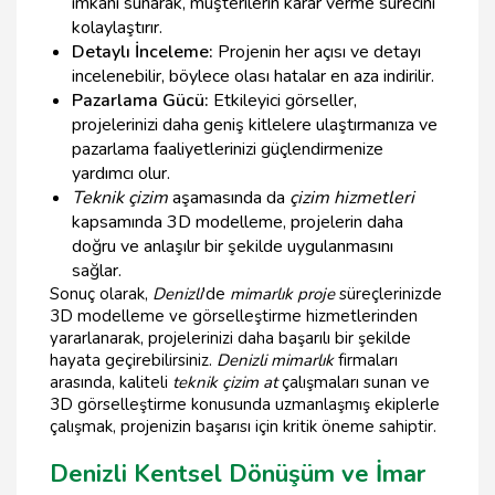
imkanı sunarak, müşterilerin karar verme sürecini
kolaylaştırır.
Detaylı İnceleme:
Projenin her açısı ve detayı
incelenebilir, böylece olası hatalar en aza indirilir.
Pazarlama Gücü:
Etkileyici görseller,
projelerinizi daha geniş kitlelere ulaştırmanıza ve
pazarlama faaliyetlerinizi güçlendirmenize
yardımcı olur.
Teknik çizim
aşamasında da
çizim hizmetleri
kapsamında 3D modelleme, projelerin daha
doğru ve anlaşılır bir şekilde uygulanmasını
sağlar.
Sonuç olarak,
Denizli
'de
mimarlık proje
süreçlerinizde
3D modelleme ve görselleştirme hizmetlerinden
yararlanarak, projelerinizi daha başarılı bir şekilde
hayata geçirebilirsiniz.
Denizli mimarlık
firmaları
arasında, kaliteli
teknik çizim at
çalışmaları sunan ve
3D görselleştirme konusunda uzmanlaşmış ekiplerle
çalışmak, projenizin başarısı için kritik öneme sahiptir.
Denizli Kentsel Dönüşüm ve İmar