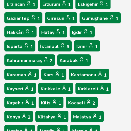
Erzincan
Erzurum
Eskişehir
1
1
1
Gaziantep
Giresun
Gümüşhane
1
1
1
Hakkâri
Hatay
Iğdır
1
1
1
Isparta
İstanbul
İzmir
1
6
1
Kahramanmaraş
Karabük
2
1
Karaman
Kars
Kastamonu
1
1
1
Kayseri
Kırıkkale
Kırklareli
1
1
1
Kırşehir
Kilis
Kocaeli
1
1
2
Konya
Kütahya
Malatya
2
1
1