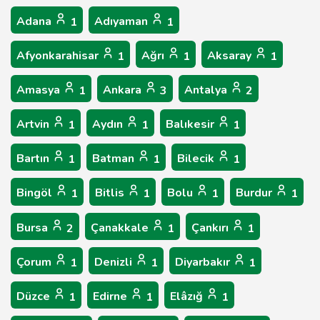
Adana
Adıyaman
1
1
Afyonkarahisar
Ağrı
Aksaray
1
1
1
Amasya
Ankara
Antalya
1
3
2
Artvin
Aydın
Balıkesir
1
1
1
Bartın
Batman
Bilecik
1
1
1
Bingöl
Bitlis
Bolu
Burdur
1
1
1
1
Bursa
Çanakkale
Çankırı
2
1
1
Çorum
Denizli
Diyarbakır
1
1
1
Düzce
Edirne
Elâzığ
1
1
1