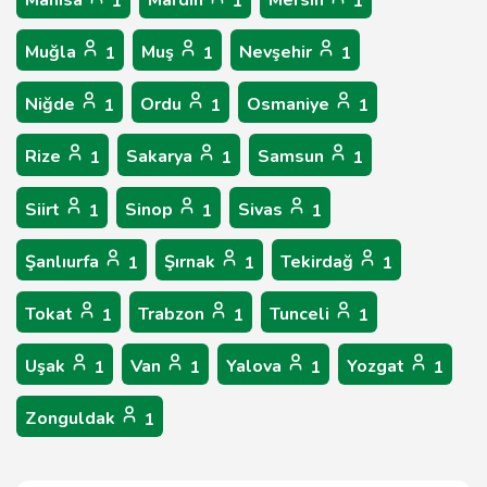
Manisa
Mardin
Mersin
1
1
1
Muğla
Muş
Nevşehir
1
1
1
Niğde
Ordu
Osmaniye
1
1
1
Rize
Sakarya
Samsun
1
1
1
Siirt
Sinop
Sivas
1
1
1
Şanlıurfa
Şırnak
Tekirdağ
1
1
1
Tokat
Trabzon
Tunceli
1
1
1
Uşak
Van
Yalova
Yozgat
1
1
1
1
Zonguldak
1