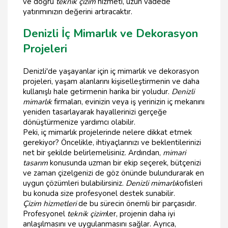
ve doğru
teknik çizim
hizmeti, uzun vadede
yatırımınızın değerini artıracaktır.
Denizli İç Mimarlık ve Dekorasyon
Projeleri
Denizli'de yaşayanlar için iç mimarlık ve dekorasyon
projeleri, yaşam alanlarını kişiselleştirmenin ve daha
kullanışlı hale getirmenin harika bir yoludur.
Denizli
mimarlık
firmaları, evinizin veya iş yerinizin iç mekanını
yeniden tasarlayarak hayallerinizi gerçeğe
dönüştürmenize yardımcı olabilir.
Peki, iç mimarlık projelerinde nelere dikkat etmek
gerekiyor? Öncelikle, ihtiyaçlarınızı ve beklentilerinizi
net bir şekilde belirlemelisiniz. Ardından,
mimari
tasarım
konusunda uzman bir ekip seçerek, bütçenizi
ve zaman çizelgenizi de göz önünde bulundurarak en
uygun çözümleri bulabilirsiniz.
Denizli mimarlık
ofisleri
bu konuda size profesyonel destek sunabilir.
Çizim hizmetleri
de bu sürecin önemli bir parçasıdır.
Profesyonel
teknik çizim
ler, projenin daha iyi
anlaşılmasını ve uygulanmasını sağlar. Ayrıca,