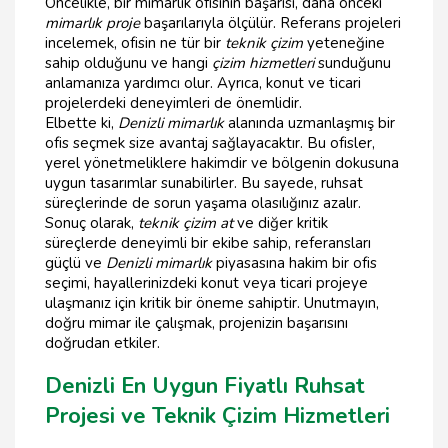
Öncelikle, bir mimarlık ofisinin başarısı, daha önceki
mimarlık proje
başarılarıyla ölçülür. Referans projeleri
incelemek, ofisin ne tür bir
teknik çizim
yeteneğine
sahip olduğunu ve hangi
çizim hizmetleri
sunduğunu
anlamanıza yardımcı olur. Ayrıca, konut ve ticari
projelerdeki deneyimleri de önemlidir.
Elbette ki,
Denizli mimarlık
alanında uzmanlaşmış bir
ofis seçmek size avantaj sağlayacaktır. Bu ofisler,
yerel yönetmeliklere hakimdir ve bölgenin dokusuna
uygun tasarımlar sunabilirler. Bu sayede, ruhsat
süreçlerinde de sorun yaşama olasılığınız azalır.
Sonuç olarak,
teknik çizim at
ve diğer kritik
süreçlerde deneyimli bir ekibe sahip, referansları
güçlü ve
Denizli mimarlık
piyasasına hakim bir ofis
seçimi, hayallerinizdeki konut veya ticari projeye
ulaşmanız için kritik bir öneme sahiptir. Unutmayın,
doğru mimar ile çalışmak, projenizin başarısını
doğrudan etkiler.
Denizli En Uygun Fiyatlı Ruhsat
Projesi ve Teknik Çizim Hizmetleri