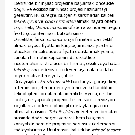
Denizli'de bir inşaat projesine başlamak, öncelikle
doğru ve eksiksiz bir ruhsat projesi hazırlamayı
gerektirir. Bu süreçte, bütçenizi sarsmadan kaliteli
teknik çizim
ve
çizim hizmetleri
almak, hayati önem
taşır. Peki,
Denizli mimarlık
ofisleri arasında en uygun
fiyatlı çözümleri nasıl bulabilirsiniz?
Öncelikle, farklı
mimarlık proje
firmalarından teklif
almak, piyasa fiyatlarını karşılaştırmanıza yardımcı
olacaktır. Ancak sadece fiyata odaklanmak yerine,
sunulan hizmetin kapsamını da dikkatlice
incelemelisiniz. Zira ucuz bir hizmet, eksik veya hatalı
teknik çizim
nedeniyle ilerleyen aşamalarda daha
büyük maliyetlere yol açabilir.
Dolayısıyla,
Denizli mimarlık
bürolarıyla görüşürken,
referans projelerini, deneyimlerini ve kullandıkları
teknolojileri sorgulamak önemlidir. Ayrıca, net bir
sözleşme yaparak, projenin teslim süresi, revizyon
koşulları ve ödeme planı gibi detayları güvence
altına almalısınız.
Teknik çizim at
ölyeleri ve firmaları
arasında doğru seçimi yaparak hem bütçenizi
koruyabilir hem de projenizin sorunsuz ilerlemesini
sağlayabilirsiniz. Unutmayın, kaliteli bir
mimari tasarım