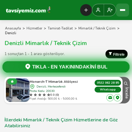
Tavsiyemiz Anasayfa
Anasayfa
>
Hizmetler
>
Tamirat-Tadilat
>
Mimarlık / Teknik Çizim
>
Denizli
Denizli Mimarlık / Teknik Çizim
1 sonuçtan 1 - 1 arası gösteriliyor.
Filtrele
TIKLA -
EN YAKININDAKİNİ BUL
Monarch-T Mimarlık Atölyesi
0532 062 28 85
Denizli, Merkezefendi
İncele
Whatsapp
Posta Kodu: 20030
0.0 (0)
Fiyat Aralığı: 500,00 ₺ - 5.000,00 ₺
İllerdeki Mimarlık / Teknik Çizim Hizmetlerine de Göz
Atabilirsiniz