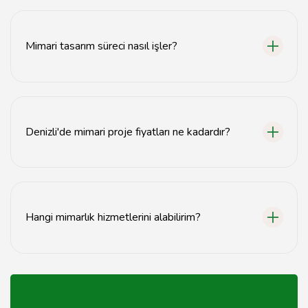
Teknik çizim hizmetleri, mimari planlar, detay çizimleri
ve inşaat projeleri için gerekli teknik belgeleri içerir.
Mimari tasarım süreci nasıl işler?
Mimari tasarım süreci, ihtiyaç analizi, konsept geliştirme,
tasarım onayı ve uygulama aşamalarından oluşur.
Denizli'de mimari proje fiyatları ne kadardır?
Mimari proje fiyatları, projenin kapsamına ve
karmaşıklığına göre değişiklik göstermektedir.
Hangi mimarlık hizmetlerini alabilirim?
Mimarlık hizmetleri arasında proje tasarımı, uygulama
projeleri, danışmanlık ve denetim hizmetleri
bulunmaktadır.