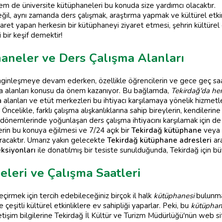
m de üniversite kütüphaneleri bu konuda size yardımcı olacaktır.
il, aynı zamanda ders çalışmak, araştırma yapmak ve kültürel etkinl
aret yapan herkesin bir kütüphaneyi ziyaret etmesi, şehrin kültüre
bir keşif demektir!
aneler ve Ders Çalışma Alanları
nginleşmeye devam ederken, özellikle öğrencilerin ve gece geç saat
a alanları konusu da önem kazanıyor. Bu bağlamda,
Tekirdağ'da he
a alanları ve etüt merkezleri bu ihtiyacı karşılamaya yönelik hizmetl
Öncelikle, farklı çalışma alışkanlıklarına sahip bireylerin, kendiler
v dönemlerinde yoğunlaşan ders çalışma ihtiyacını karşılamak için d
rin bu konuya eğilmesi ve 7/24 açık bir
Tekirdağ kütüphane
veya d
tıracaktır. Umarız yakın gelecekte
Tekirdağ kütüphane adresleri
ara
eksiyonları
ile donatılmış bir tesiste sunulduğunda, Tekirdağ için büy
eleri ve Çalışma Saatleri
eçirmek için tercih edebileceğiniz birçok il halk
kütüphanesi
bulunma
 çeşitli kültürel etkinliklere ev sahipliği yaparlar. Peki, bu
kütüphan
etişim bilgilerine Tekirdağ İl Kültür ve Turizm Müdürlüğü'nün web site