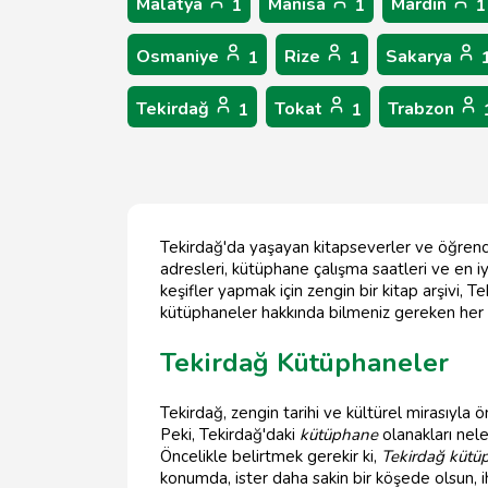
Malatya
Manisa
Mardin
1
1
1
Osmaniye
Rize
Sakarya
1
1
Tekirdağ
Tokat
Trabzon
1
1
Tekirdağ'da yaşayan kitapseverler ve öğrencil
adresleri, kütüphane çalışma saatleri ve en iyi 
keşifler yapmak için zengin bir kitap arşivi, T
kütüphaneler hakkında bilmeniz gereken her
Tekirdağ Kütüphaneler
Tekirdağ, zengin tarihi ve kültürel mirasıyla 
Peki, Tekirdağ'daki
kütüphane
olanakları nele
Öncelikle belirtmek gerekir ki,
Tekirdağ kütüp
konumda, ister daha sakin bir köşede olsun, i