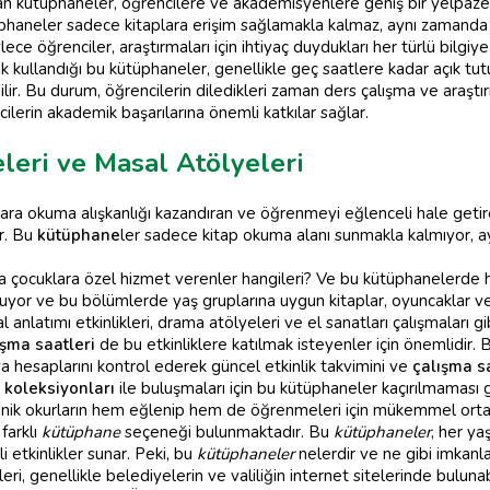
n kütüphaneler, öğrencilere ve akademisyenlere geniş bir yelpaze
üphaneler sadece kitaplara erişim sağlamakla kalmaz, aynı zamanda ç
ce öğrenciler, araştırmaları için ihtiyaç duydukları her türlü bilgiye 
 kullandığı bu kütüphaneler, genellikle geç saatlere kadar açık tut
abilir. Bu durum, öğrencilerin diledikleri zaman ders çalışma ve araşt
ilerin akademik başarılarına önemli katkılar sağlar.
leri ve Masal Atölyeleri
nlara okuma alışkanlığı kazandıran ve öğrenmeyi eğlenceli hale geti
or. Bu
kütüphane
ler sadece kitap okuma alanı sunmakla kalmıyor, a
 çocuklara özel hizmet verenler hangileri? Ve bu kütüphanelerde ha
yor ve bu bölümlerde yaş gruplarına uygun kitaplar, oyuncaklar ve e
anlatımı etkinlikleri, drama atölyeleri ve el sanatları çalışmaları gi
şma saatleri
de bu etkinliklere katılmak isteyenler için önemlidir
 hesaplarını kontrol ederek güncel etkinlik takvimini ve
çalışma sa
p koleksiyonları
ile buluşmaları için bu kütüphaneler kaçırılmaması 
minik okurların hem eğlenip hem de öğrenmeleri için mükemmel ort
farklı
kütüphane
seçeneği bulunmaktadır. Bu
kütüphaneler
, her y
li etkinlikler sunar. Peki, bu
kütüphaneler
nelerdir ve ne gibi imkanl
leri, genellikle belediyelerin ve valiliğin internet sitelerinde bulunab