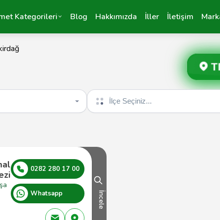
met Kategorileri
Blog
Hakkımızda
İller
İletişim
Mark
kirdağ
T
İlçe seçin
mal
0282 280 17 00
ezi
şa
Whatsapp
İncele