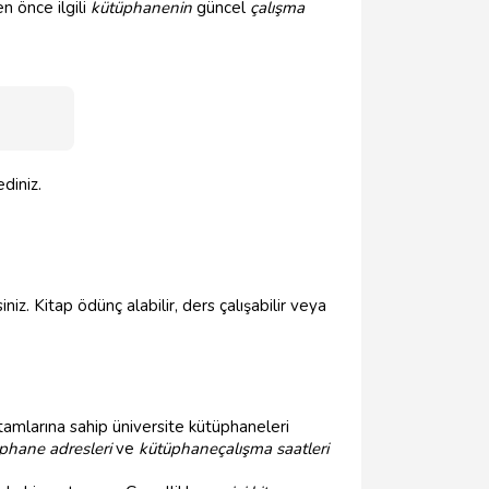
n önce ilgili
kütüphanenin
güncel
çalışma
ediniz.
siniz. Kitap ödünç alabilir, ders çalışabilir veya
rtamlarına sahip üniversite kütüphaneleri
phane adresleri
ve
kütüphane
çalışma saatleri