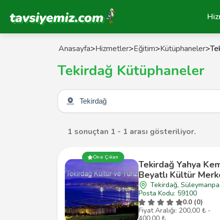
Tavsiyemiz Anasayfa
Hiz
Anasayfa
>
Hizmetler
>
Eğitim
>
Kütüphaneler
>
Te
Tekirdağ Kütüphaneler
Şehir seçin
1 sonuçtan 1 - 1 arası gösteriliyor.
Öne Çıkan
Tekirdağ Yahya Ke
Beyatlı Kültür Merk
Tekirdağ, Süleymanpa
Posta Kodu: 59100
0.0 (0)
Fiyat Aralığı: 200,00 ₺ -
400,00 ₺