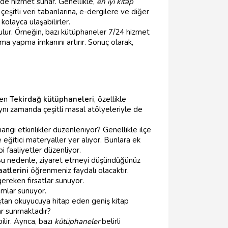
de hizmet sunar. Genellikle,
en iyi kitap
eşitli veri tabanlarına, e-dergilere ve diğer
kolayca ulaşabilirler.
ulur. Örneğin, bazı kütüphaneler 7/24 hizmet
ırma yapma imkanını artırır. Sonuç olarak,
ren
Tekirdağ kütüphaneleri
, özellikle
ynı zamanda çeşitli masal atölyeleriyle de
ngi etkinlikler düzenleniyor? Genellikle ilçe
ğitici materyaller yer alıyor. Bunlara ek
bi faaliyetler düzenliyor.
. Bu nedenle, ziyaret etmeyi düşündüğünüz
atlerini
öğrenmeniz faydalı olacaktır.
gereken fırsatlar sunuyor.
amlar sunuyor.
aştan okuyucuya hitap eden geniş kitap
ar sunmaktadır?
ilir. Ayrıca, bazı
kütüphaneler
belirli