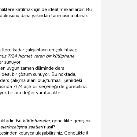
iklere katılmak için de ideal mekanlardır. Bu
l dokusunu daha yakından tanımasına olanak
lere kadar çalışanların en çok ihtiyaç
nüz 7/24 hizmet veren bir kütüphane
er sunuyor.
ine en uygun zaman diliminde ders
e ideal bir çözüm sunuyor. Bu noktada,
ers çalışma alanı oluşturması, şehirdeki
sında 7/24 açık bir seçeneği de görebiliriz.
ük bir artı değer yaratacaktır.
ktadır. Bu
kütüphaneler
, genellikle geniş bir
elerin
çalışma saatleri
nasıl?
sinden kolayca ulaşabilirsiniz. Genellikle il