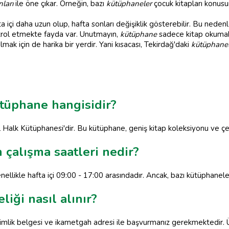
nları
ile öne çıkar. Örneğin, bazı
kütüphaneler
çocuk kitapları konusu
ta içi daha uzun olup, hafta sonları değişiklik gösterebilir. Bu ned
ntrol etmekte fayda var. Unutmayın,
kütüphane
sadece kitap okumak 
mak için de harika bir yerdir. Yani kısacası, Tekirdağ'daki
kütüphane
tüphane hangisidir?
Halk Kütüphanesi'dir. Bu kütüphane, geniş kitap koleksiyonu ve çeşit
 çalışma saatleri nedir?
nellikle hafta içi 09:00 - 17:00 arasındadır. Ancak, bazı kütüphanel
iği nasıl alınır?
mlik belgesi ve ikametgah adresi ile başvurmanız gerekmektedir. Üyel