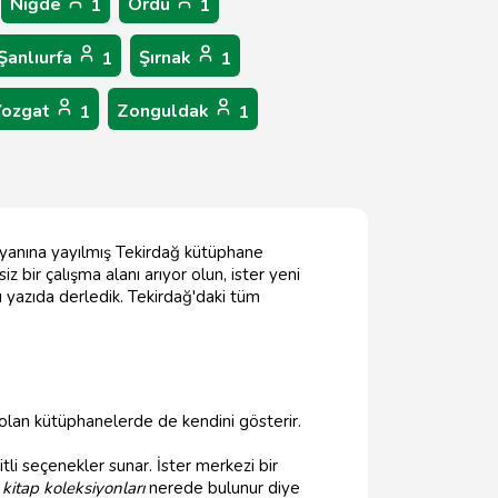
Niğde
Ordu
1
1
Şanlıurfa
Şırnak
1
1
Yozgat
Zonguldak
1
1
r yanına yayılmış Tekirdağ kütüphane
iz bir çalışma alanı arıyor olun, ister yeni
bu yazıda derledik. Tekirdağ'daki tüm
ış olan kütüphanelerde de kendini gösterir.
tli seçenekler sunar. İster merkezi bir
i kitap koleksiyonları
nerede bulunur diye