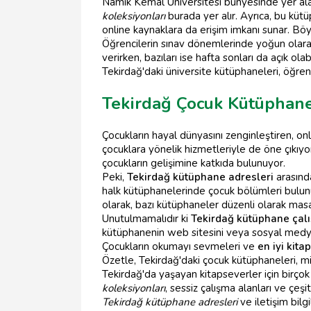
Namık Kemal Üniversitesi bünyesinde yer ala
koleksiyonları
burada yer alır. Ayrıca, bu küt
online kaynaklara da erişim imkanı sunar. Böyle
Öğrencilerin sınav dönemlerinde yoğun olarak
verirken, bazıları ise hafta sonları da açık ol
Tekirdağ'daki üniversite kütüphaneleri, öğrenc
Tekirdağ Çocuk Kütüphane
Çocukların hayal dünyasını zenginleştiren, o
çocuklara yönelik hizmetleriyle de öne çıkıy
çocukların gelişimine katkıda bulunuyor.
Peki,
Tekirdağ kütüphane adresleri
arasında
halk kütüphanelerinde çocuk bölümleri bulunu
olarak, bazı kütüphaneler düzenli olarak masal 
Unutulmamalıdır ki
Tekirdağ kütüphane çalı
kütüphanenin web sitesini veya sosyal medya
Çocukların okumayı sevmeleri ve
en iyi kita
Özetle, Tekirdağ'daki çocuk kütüphaneleri, 
Tekirdağ'da yaşayan kitapseverler için birçok 
koleksiyonları
, sessiz çalışma alanları ve çeşit
Tekirdağ kütüphane adresleri
ve iletişim bilgi