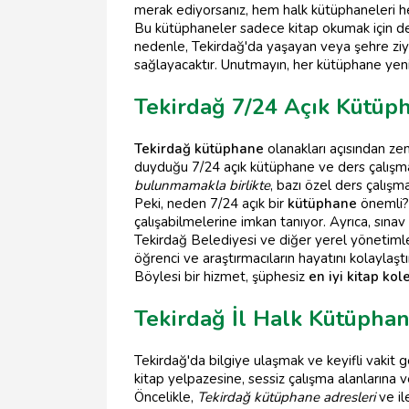
merak ediyorsanız, hem halk kütüphaneleri he
Bu kütüphaneler sadece kitap okumak için değ
nedenle, Tekirdağ'da yaşayan veya şehre ziy
sağlayacaktır. Unutmayın, her kütüphane yeni 
Tekirdağ 7/24 Açık Kütüph
Tekirdağ kütüphane
olanakları açısından ze
duyduğu 7/24 açık kütüphane ve ders çalışm
bulunmamakla birlikte
, bazı özel ders çalışm
Peki, neden 7/24 açık bir
kütüphane
önemli? 
çalışabilmelerine imkan tanıyor. Ayrıca, sına
Tekirdağ Belediyesi ve diğer yerel yönetimle
öğrenci ve araştırmacıların hayatını kolaylaş
Böylesi bir hizmet, şüphesiz
en iyi kitap kol
Tekirdağ İl Halk Kütüphan
Tekirdağ'da bilgiye ulaşmak ve keyifli vakit g
kitap yelpazesine, sessiz çalışma alanlarına ve
Öncelikle,
Tekirdağ kütüphane adresleri
ve il