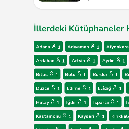
İllerdeki Kütüphaneler 
Adana
Adıyaman
Afyonkara
1
1
Ardahan
Artvin
Aydın
1
1
1
Bitlis
Bolu
Burdur
B
1
1
1
Düzce
Edirne
Elâzığ
1
1
1
Hatay
Iğdır
Isparta
İ
1
1
1
Kastamonu
Kayseri
Kırıkka
1
1