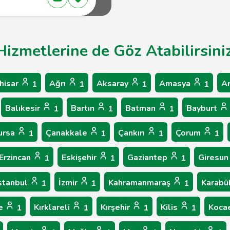
Hizmetlerine de Göz Atabilirsini
hisar
Ağrı
Aksaray
Amasya
A
1
1
1
1
Balıkesir
Bartın
Batman
Bayburt
1
1
1
ursa
Çanakkale
Çankırı
Çorum
1
1
1
1
Erzincan
Eskişehir
Gaziantep
Giresu
1
1
1
stanbul
İzmir
Kahramanmaraş
Karab
1
1
1
le
Kırklareli
Kırşehir
Kilis
Koca
1
1
1
1