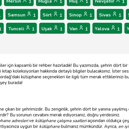
Mersin
Muğla
Muş
Nevşehir
1
1
1
1
Samsun
Siirt
Sinop
Sivas
1
1
1
1
1
Tunceli
Uşak
Van
Yalova
1
1
1
1
1
er için kapsamlı bir rehber hazırladık! Bu yazımızda, şehrin dört bi
kitap koleksiyonları hakkında detaylı bilgiler bulacaksınız. İster sess
ekirdağ'daki kütüphane seçenekleri ile ilgili tüm merak ettiklerinizi 
 şey burada!
öne çıkan bir şehrimizdir. Bu zenginlik, şehrin dört bir yanına yayılm
rdir? Bu sorunun cevabını merak ediyorsanız, doğru yerdesiniz.
hane adresleri
ve
kütüphane çalışma saatleri
açısından oldukça çeşi
htiyacınıza uygun bir
kütüphane
bulmanız mümkündür. Ayrıca,
en iy