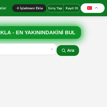
alar
İşletmeni Ekle
Giriş Yap
Kayıt Ol
IKLA -
EN YAKININDAKİNİ BUL
Ara