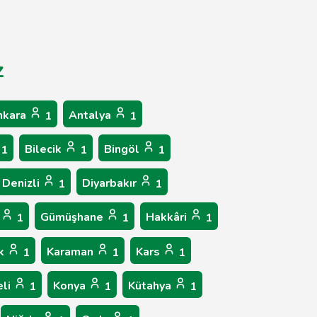
z
nkara
Antalya
1
1
Bilecik
Bingöl
1
1
1
Denizli
Diyarbakır
1
1
n
Gümüşhane
Hakkâri
1
1
1
ük
Karaman
Kars
1
1
1
eli
Konya
Kütahya
1
1
1