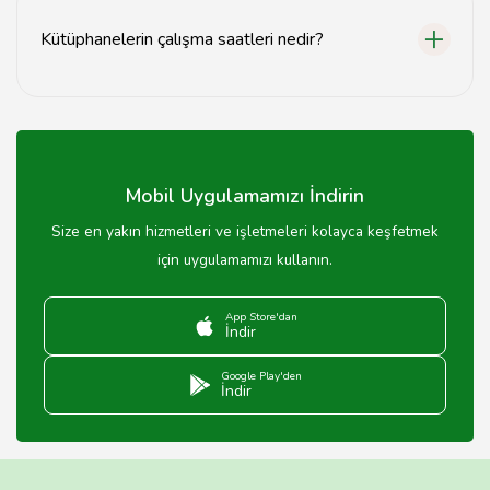
Kütüphanelerin çalışma saatleri nedir?
Kütüphanelerin çalışma saatleri genellikle hafta içi
09:00-17:00 arasındadır, ancak değişiklik gösterebilir.
Mobil Uygulamamızı İndirin
Size en yakın hizmetleri ve işletmeleri kolayca keşfetmek
için uygulamamızı kullanın.
App Store'dan
İndir
Google Play'den
İndir