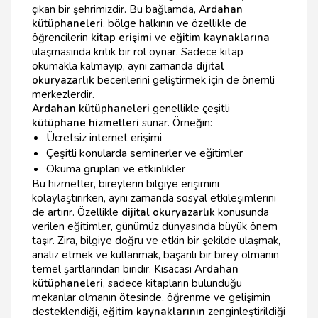
çıkan bir şehrimizdir. Bu bağlamda,
Ardahan
kütüphaneleri
, bölge halkının ve özellikle de
öğrencilerin
kitap erişimi
ve
eğitim kaynaklarına
ulaşmasında kritik bir rol oynar. Sadece kitap
okumakla kalmayıp, aynı zamanda
dijital
okuryazarlık
becerilerini geliştirmek için de önemli
merkezlerdir.
Ardahan kütüphaneleri
genellikle çeşitli
kütüphane hizmetleri
sunar. Örneğin:
Ücretsiz internet erişimi
Çeşitli konularda seminerler ve eğitimler
Okuma grupları ve etkinlikler
Bu hizmetler, bireylerin bilgiye erişimini
kolaylaştırırken, aynı zamanda sosyal etkileşimlerini
de artırır. Özellikle
dijital okuryazarlık
konusunda
verilen eğitimler, günümüz dünyasında büyük önem
taşır. Zira, bilgiye doğru ve etkin bir şekilde ulaşmak,
analiz etmek ve kullanmak, başarılı bir birey olmanın
temel şartlarından biridir. Kısacası
Ardahan
kütüphaneleri
, sadece kitapların bulunduğu
mekanlar olmanın ötesinde, öğrenme ve gelişimin
desteklendiği,
eğitim kaynaklarının
zenginleştirildiği