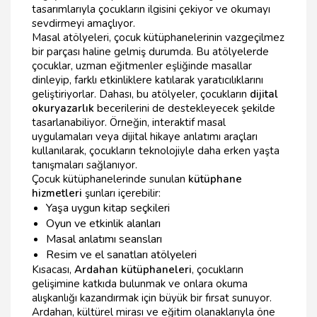
tasarımlarıyla çocukların ilgisini çekiyor ve okumayı
sevdirmeyi amaçlıyor.
Masal atölyeleri, çocuk kütüphanelerinin vazgeçilmez
bir parçası haline gelmiş durumda. Bu atölyelerde
çocuklar, uzman eğitmenler eşliğinde masallar
dinleyip, farklı etkinliklere katılarak yaratıcılıklarını
geliştiriyorlar. Dahası, bu atölyeler, çocukların
dijital
okuryazarlık
becerilerini de destekleyecek şekilde
tasarlanabiliyor. Örneğin, interaktif masal
uygulamaları veya dijital hikaye anlatımı araçları
kullanılarak, çocukların teknolojiyle daha erken yaşta
tanışmaları sağlanıyor.
Çocuk kütüphanelerinde sunulan
kütüphane
hizmetleri
şunları içerebilir:
Yaşa uygun kitap seçkileri
Oyun ve etkinlik alanları
Masal anlatımı seansları
Resim ve el sanatları atölyeleri
Kısacası,
Ardahan kütüphaneleri
, çocukların
gelişimine katkıda bulunmak ve onlara okuma
alışkanlığı kazandırmak için büyük bir fırsat sunuyor.
Ardahan, kültürel mirası ve eğitim olanaklarıyla öne