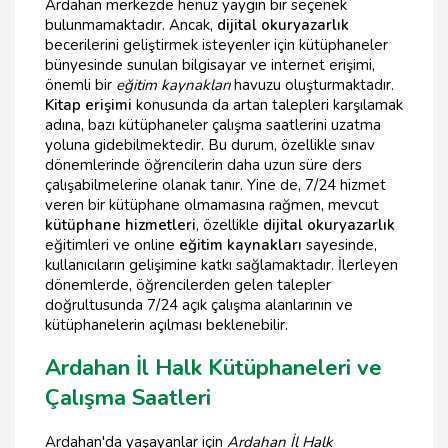
Ardahan merkezde henüz yaygın bir seçenek
bulunmamaktadır. Ancak,
dijital okuryazarlık
becerilerini geliştirmek isteyenler için kütüphaneler
bünyesinde sunulan bilgisayar ve internet erişimi,
önemli bir
eğitim kaynakları
havuzu oluşturmaktadır.
Kitap erişimi
konusunda da artan talepleri karşılamak
adına, bazı kütüphaneler çalışma saatlerini uzatma
yoluna gidebilmektedir. Bu durum, özellikle sınav
dönemlerinde öğrencilerin daha uzun süre ders
çalışabilmelerine olanak tanır. Yine de, 7/24 hizmet
veren bir kütüphane olmamasına rağmen, mevcut
kütüphane hizmetleri
, özellikle
dijital okuryazarlık
eğitimleri ve online
eğitim kaynakları
sayesinde,
kullanıcıların gelişimine katkı sağlamaktadır. İlerleyen
dönemlerde, öğrencilerden gelen talepler
doğrultusunda 7/24 açık çalışma alanlarının ve
kütüphanelerin açılması beklenebilir.
Ardahan İl Halk Kütüphaneleri ve
Çalışma Saatleri
Ardahan'da yaşayanlar için
Ardahan İl Halk