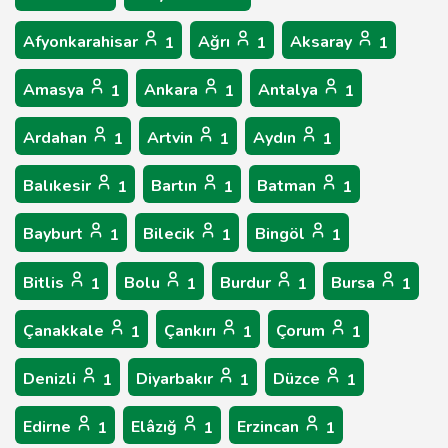
Afyonkarahisar
Ağrı
Aksaray
1
1
1
Amasya
Ankara
Antalya
1
1
1
Ardahan
Artvin
Aydın
1
1
1
Balıkesir
Bartın
Batman
1
1
1
Bayburt
Bilecik
Bingöl
1
1
1
Bitlis
Bolu
Burdur
Bursa
1
1
1
1
Çanakkale
Çankırı
Çorum
1
1
1
Denizli
Diyarbakır
Düzce
1
1
1
Edirne
Elâzığ
Erzincan
1
1
1