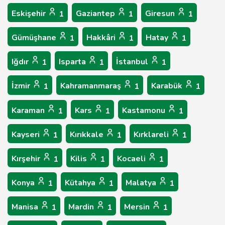
Eskişehir
Gaziantep
Giresun
1
1
1
Gümüşhane
Hakkâri
Hatay
1
1
1
Iğdır
Isparta
İstanbul
1
1
1
İzmir
Kahramanmaraş
Karabük
1
1
1
Karaman
Kars
Kastamonu
1
1
1
Kayseri
Kırıkkale
Kırklareli
1
1
1
Kırşehir
Kilis
Kocaeli
1
1
1
Konya
Kütahya
Malatya
1
1
1
Manisa
Mardin
Mersin
1
1
1