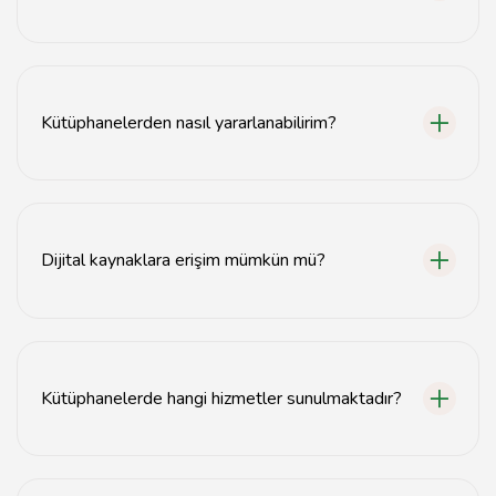
Ardahan'da merkez kütüphane ve çeşitli ilçelerdeki halk
kütüphaneleri bulunmaktadır.
Kütüphanelerden nasıl yararlanabilirim?
Kütüphanelerden yararlanmak için üye olmanız ve
kütüphane kartı almanız gerekmektedir.
Dijital kaynaklara erişim mümkün mü?
Evet, Ardahan kütüphaneleri dijital kaynaklara erişim
imkanı sunmaktadır.
Kütüphanelerde hangi hizmetler sunulmaktadır?
Kütüphanelerde kitap ödünç alma, okuma etkinlikleri ve
eğitim seminerleri gibi hizmetler sunulmaktadır.