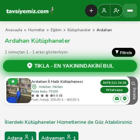
Tavsiyemiz Anasayfa
Anasayfa
>
Hizmetler
>
Eğitim
>
Kütüphaneler
>
Ardahan
Ardahan Kütüphaneler
1 sonuçtan 1 - 1 arası gösteriliyor.
Filtrele
TIKLA -
EN YAKININDAKİNİ BUL
Ardahan İl Halk Kütüphanesi
0478 211 34 04
Ardahan, Merkez
İncele
Whatsapp
Posta Kodu: 75100
0.0 (0)
Fiyat Aralığı: 200,00 ₺ - 400,00 ₺
İllerdeki Kütüphaneler Hizmetlerine de Göz Atabilirsiniz
Adana
Adıyaman
1
1