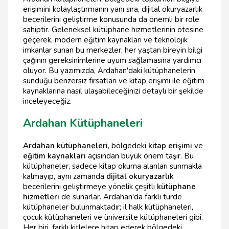
erişimini kolaylaştırmanın yanı sıra, dijital okuryazarlık
becerilerini geliştirme konusunda da önemli bir role
sahiptir. Geleneksel kütüphane hizmetlerinin ötesine
geçerek, modern eğitim kaynakları ve teknolojik
imkanlar sunan bu merkezler, her yaştan bireyin bilgi
çağının gereksinimlerine uyum sağlamasına yardımcı
oluyor. Bu yazımızda, Ardahan'daki kütüphanelerin
sunduğu benzersiz fırsatları ve kitap erişimi ile eğitim
kaynaklarına nasıl ulaşabileceğinizi detaylı bir şekilde
inceleyeceğiz.
Ardahan Kütüphaneleri
Ardahan kütüphaneleri
, bölgedeki
kitap erişimi
ve
eğitim kaynakları
açısından büyük önem taşır. Bu
kütüphaneler, sadece kitap okuma alanları sunmakla
kalmayıp, aynı zamanda
dijital okuryazarlık
becerilerini geliştirmeye yönelik çeşitli
kütüphane
hizmetleri
de sunarlar. Ardahan'da farklı türde
kütüphaneler bulunmaktadır; il halk kütüphaneleri,
çocuk kütüphaneleri ve üniversite kütüphaneleri gibi.
Her biri, farklı kitlelere hitap ederek bölgedeki