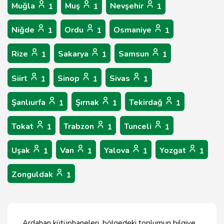
Muğla
Muş
Nevşehir
1
1
1
Niğde
Ordu
Osmaniye
1
1
1
Rize
Sakarya
Samsun
1
1
1
Siirt
Sinop
Sivas
1
1
1
Şanlıurfa
Şırnak
Tekirdağ
1
1
1
Tokat
Trabzon
Tunceli
1
1
1
Uşak
Van
Yalova
Yozgat
1
1
1
1
Zonguldak
1
Ardahan kütüphaneleri, bölgedeki toplumun bilgiye