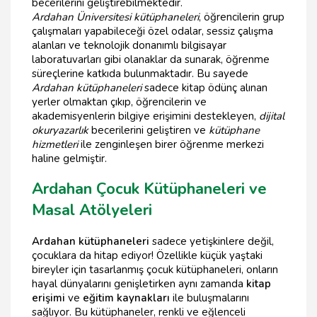
becerilerini geliştirebilmektedir.
Ardahan Üniversitesi kütüphaneleri
, öğrencilerin grup
çalışmaları yapabileceği özel odalar, sessiz çalışma
alanları ve teknolojik donanımlı bilgisayar
laboratuvarları gibi olanaklar da sunarak, öğrenme
süreçlerine katkıda bulunmaktadır. Bu sayede
Ardahan kütüphaneleri
sadece kitap ödünç alınan
yerler olmaktan çıkıp, öğrencilerin ve
akademisyenlerin bilgiye erişimini destekleyen,
dijital
okuryazarlık
becerilerini geliştiren ve
kütüphane
hizmetleri
ile zenginleşen birer öğrenme merkezi
haline gelmiştir.
Ardahan Çocuk Kütüphaneleri ve
Masal Atölyeleri
Ardahan kütüphaneleri
sadece yetişkinlere değil,
çocuklara da hitap ediyor! Özellikle küçük yaştaki
bireyler için tasarlanmış çocuk kütüphaneleri, onların
hayal dünyalarını genişletirken aynı zamanda
kitap
erişimi
ve
eğitim kaynakları
ile buluşmalarını
sağlıyor. Bu kütüphaneler, renkli ve eğlenceli