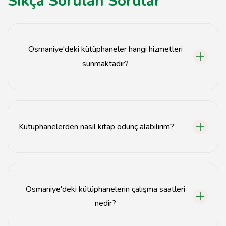
Sıkça Sorulan Sorular
Osmaniye'deki kütüphaneler hangi hizmetleri
sunmaktadır?
Osmaniye kütüphaneleri, kitap ödünç alma, araştırma
desteği, okuma etkinlikleri ve bilgisayar erişimi gibi
hizmetler sunmaktadır.
Kütüphanelerden nasıl kitap ödünç alabilirim?
Kütüphanelerden kitap ödünç almak için üye olmanız ve
kimlik belgenizi göstermeniz gerekmektedir.
Osmaniye'deki kütüphanelerin çalışma saatleri
nedir?