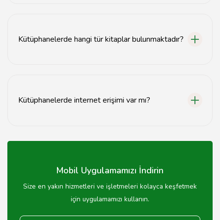
Osmaniye kütüphaneleri genellikle hafta içi 09:00-
17:00 saatleri arasında açıktır, ancak bazıları hafta
sonları da hizmet vermektedir.
Kütüphanelerde hangi tür kitaplar bulunmaktadır?
Osmaniye kütüphanelerinde roman, bilim, tarih, çocuk
kitapları ve daha birçok türde kitap bulunmaktadır.
Kütüphanelerde internet erişimi var mı?
Evet, Osmaniye kütüphanelerinde genellikle ücretsiz
internet erişimi bulunmaktadır.
Mobil Uygulamamızı İndirin
Size en yakın hizmetleri ve işletmeleri kolayca keşfetmek
için uygulamamızı kullanın.