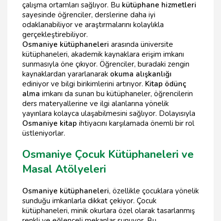
çalışma ortamları sağlıyor. Bu
kütüphane hizmetleri
sayesinde öğrenciler, derslerine daha iyi
odaklanabiliyor ve araştırmalarını kolaylıkla
gerçekleştirebiliyor.
Osmaniye kütüphaneleri
arasında üniversite
kütüphaneleri, akademik kaynaklara erişim imkanı
sunmasıyla öne çıkıyor. Öğrenciler, buradaki zengin
kaynaklardan yararlanarak
okuma alışkanlığı
ediniyor ve bilgi birikimlerini artırıyor.
Kitap ödünç
alma
imkanı da sunan bu kütüphaneler, öğrencilerin
ders materyallerine ve ilgi alanlarına yönelik
yayınlara kolayca ulaşabilmesini sağlıyor. Dolayısıyla
Osmaniye kitap
ihtiyacını karşılamada önemli bir rol
üstleniyorlar.
Osmaniye Çocuk Kütüphaneleri ve
Masal Atölyeleri
Osmaniye kütüphaneleri
, özellikle çocuklara yönelik
sunduğu imkanlarla dikkat çekiyor. Çocuk
kütüphaneleri, minik okurlara özel olarak tasarlanmış
renkli ve eğlenceli mekanlar sunuyor. Bu