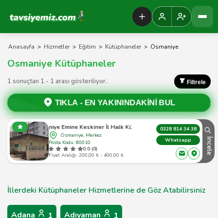
Tavsiyemiz Anasayfa
Anasayfa
>
Hizmetler
>
Eğitim
>
Kütüphaneler
>
Osmaniye
Osmaniye Kütüphaneler
1 sonuçtan 1 - 1 arası gösteriliyor.
Filtrele
TIKLA -
EN YAKININDAKİNİ BUL
Osmaniye Emine Keskiner İl Halk Kütüphanesi
0328 814 34 38
Osmaniye, Merkez
İncele
Whatsapp
Posta Kodu: 80010
0.0 (0)
Fiyat Aralığı: 200,00 ₺ - 400,00 ₺
İllerdeki Kütüphaneler Hizmetlerine de Göz Atabilirsiniz
Adana
Adıyaman
1
1