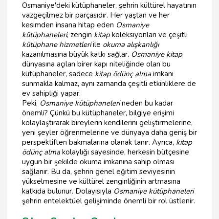
Osmaniye'deki kütüphaneler, şehrin kültürel hayatının
vazgeçilmez bir parçasıdır. Her yaştan ve her
kesimden insana hitap eden
Osmaniye
kütüphaneleri
, zengin
kitap
koleksiyonları ve çeşitli
kütüphane hizmetleri
ile
okuma alışkanlığı
kazanılmasına büyük katkı sağlar.
Osmaniye kitap
dünyasına açılan birer kapı niteliğinde olan bu
kütüphaneler, sadece
kitap ödünç alma
imkanı
sunmakla kalmaz, aynı zamanda çeşitli etkinliklere de
ev sahipliği yapar.
Peki,
Osmaniye kütüphaneleri
neden bu kadar
önemli? Çünkü bu kütüphaneler, bilgiye erişimi
kolaylaştırarak bireylerin kendilerini geliştirmelerine,
yeni şeyler öğrenmelerine ve dünyaya daha geniş bir
perspektiften bakmalarına olanak tanır. Ayrıca,
kitap
ödünç alma
kolaylığı sayesinde, herkesin bütçesine
uygun bir şekilde okuma imkanına sahip olması
sağlanır. Bu da, şehrin genel eğitim seviyesinin
yükselmesine ve kültürel zenginliğinin artmasına
katkıda bulunur. Dolayısıyla
Osmaniye kütüphaneleri
şehrin entelektüel gelişiminde önemli bir rol üstlenir.