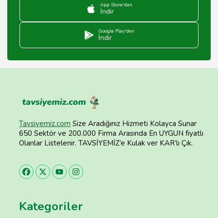
App Store'dan
İndir
Google Play'den
İndir
Tavsiyemiz.com
Size Aradığınız Hizmeti Kolayca Sunar
650 Sektör ve 200.000 Firma Arasında En UYGUN fiyatlı
Olanlar Listelenir. TAVSİYEMİZ’e Kulak ver KAR’lı Çık.
Kategoriler