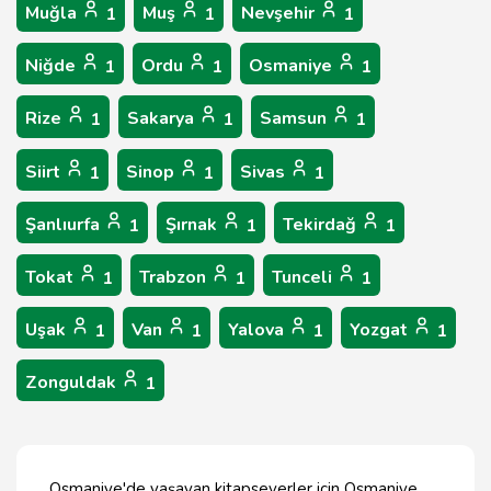
Muğla
Muş
Nevşehir
1
1
1
Niğde
Ordu
Osmaniye
1
1
1
Rize
Sakarya
Samsun
1
1
1
Siirt
Sinop
Sivas
1
1
1
Şanlıurfa
Şırnak
Tekirdağ
1
1
1
Tokat
Trabzon
Tunceli
1
1
1
Uşak
Van
Yalova
Yozgat
1
1
1
1
Zonguldak
1
Osmaniye'de yaşayan kitapseverler için Osmaniye