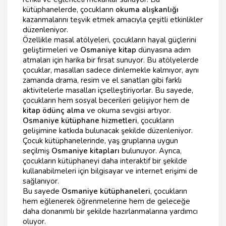
kütüphanelerde, çocukların
okuma alışkanlığı
kazanmalarını teşvik etmek amacıyla çeşitli etkinlikler
düzenleniyor.
Özellikle masal atölyeleri, çocukların hayal güçlerini
geliştirmeleri ve
Osmaniye kitap
dünyasına adım
atmaları için harika bir fırsat sunuyor. Bu atölyelerde
çocuklar, masalları sadece dinlemekle kalmıyor, aynı
zamanda drama, resim ve el sanatları gibi farklı
aktivitelerle masalları içselleştiriyorlar. Bu sayede,
çocukların hem sosyal becerileri gelişiyor hem de
kitap ödünç alma
ve okuma sevgisi artıyor.
Osmaniye kütüphane hizmetleri
, çocukların
gelişimine katkıda bulunacak şekilde düzenleniyor.
Çocuk kütüphanelerinde, yaş gruplarına uygun
seçilmiş
Osmaniye kitapları
bulunuyor. Ayrıca,
çocukların kütüphaneyi daha interaktif bir şekilde
kullanabilmeleri için bilgisayar ve internet erişimi de
sağlanıyor.
Bu sayede
Osmaniye kütüphaneleri
, çocukların
hem eğlenerek öğrenmelerine hem de geleceğe
daha donanımlı bir şekilde hazırlanmalarına yardımcı
oluyor.