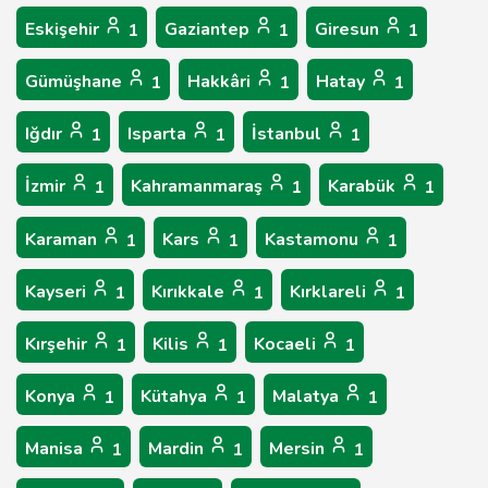
Eskişehir
Gaziantep
Giresun
1
1
1
Gümüşhane
Hakkâri
Hatay
1
1
1
Iğdır
Isparta
İstanbul
1
1
1
İzmir
Kahramanmaraş
Karabük
1
1
1
Karaman
Kars
Kastamonu
1
1
1
Kayseri
Kırıkkale
Kırklareli
1
1
1
Kırşehir
Kilis
Kocaeli
1
1
1
Konya
Kütahya
Malatya
1
1
1
Manisa
Mardin
Mersin
1
1
1