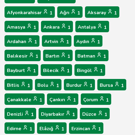
Afyonkarahisar
Ağrı
Aksaray
1
1
1
Amasya
Ankara
Antalya
1
1
1
Ardahan
Artvin
Aydın
1
1
1
Balıkesir
Bartın
Batman
1
1
1
Bayburt
Bilecik
Bingöl
1
1
1
Bitlis
Bolu
Burdur
Bursa
1
1
1
1
Çanakkale
Çankırı
Çorum
1
1
1
Denizli
Diyarbakır
Düzce
1
1
1
Edirne
Elâzığ
Erzincan
1
1
1