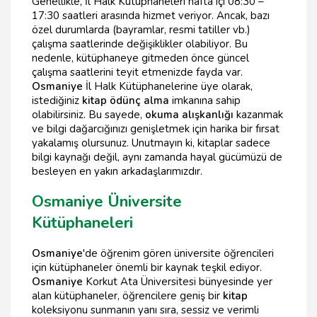
Genellikle, İl Halk Kütüphaneleri hafta içi 08:30 –
17:30 saatleri arasında hizmet veriyor. Ancak, bazı
özel durumlarda (bayramlar, resmi tatiller vb.)
çalışma saatlerinde değişiklikler olabiliyor. Bu
nedenle, kütüphaneye gitmeden önce güncel
çalışma saatlerini teyit etmenizde fayda var.
Osmaniye
İl Halk Kütüphanelerine üye olarak,
istediğiniz
kitap ödünç alma
imkanına sahip
olabilirsiniz. Bu sayede,
okuma alışkanlığı
kazanmak
ve bilgi dağarcığınızı genişletmek için harika bir fırsat
yakalamış olursunuz. Unutmayın ki, kitaplar sadece
bilgi kaynağı değil, aynı zamanda hayal gücümüzü de
besleyen en yakın arkadaşlarımızdır.
Osmaniye Üniversite
Kütüphaneleri
Osmaniye
'de öğrenim gören üniversite öğrencileri
için kütüphaneler önemli bir kaynak teşkil ediyor.
Osmaniye
Korkut Ata Üniversitesi bünyesinde yer
alan kütüphaneler, öğrencilere geniş bir
kitap
koleksiyonu sunmanın yanı sıra, sessiz ve verimli