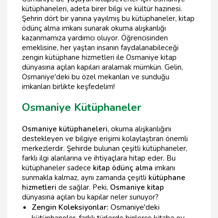
kütüphaneleri, adeta birer bilgi ve kültür hazinesi.
Şehrin dört bir yanına yayılmış bu kütüphaneler, kitap
ödünç alma imkanı sunarak okuma alışkanlığı
kazanmamıza yardımcı oluyor. Öğrencisinden
emeklisine, her yaştan insanın faydalanabileceği
zengin kütüphane hizmetleri ile Osmaniye kitap
dünyasına açılan kapıları aralamak mümkün. Gelin,
Osmaniye'deki bu özel mekanları ve sunduğu
imkanları birlikte keşfedelim!
Osmaniye Kütüphaneler
Osmaniye kütüphaneleri
, okuma alışkanlığını
destekleyen ve bilgiye erişimi kolaylaştıran önemli
merkezlerdir. Şehirde bulunan çeşitli kütüphaneler,
farklı ilgi alanlarına ve ihtiyaçlara hitap eder. Bu
kütüphaneler sadece
kitap ödünç alma
imkanı
sunmakla kalmaz, aynı zamanda çeşitli
kütüphane
hizmetleri
de sağlar. Peki,
Osmaniye kitap
dünyasına açılan bu kapılar neler sunuyor?
Zengin Koleksiyonlar:
Osmaniye'deki
kütüphaneler, farklı türlerde binlerce kitaba ev