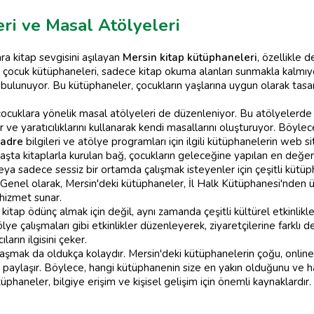
ri ve Masal Atölyeleri
ara kitap sevgisini aşılayan
Mersin kitap kütüphaneleri
, özellikle 
n çocuk kütüphaneleri, sadece kitap okuma alanları sunmakla kalmıyor
a bulunuyor. Bu kütüphaneler, çocukların yaşlarına uygun olarak tasa
cuklara yönelik masal atölyeleri de düzenleniyor. Bu atölyelerde
yor ve yaratıcılıklarını kullanarak kendi masallarını oluşturuyor. Böy
 adre
bilgileri ve atölye programları için ilgili kütüphanelerin web 
şta kitaplarla kurulan bağ, çocukların geleceğine yapılan en değerli 
a sadece sessiz bir ortamda çalışmak isteyenler için çeşitli kütü
 Genel olarak, Mersin'deki kütüphaneler, İl Halk Kütüphanesi'nden ü
 hizmet sunar.
itap ödünç almak için değil, aynı zamanda çeşitli kültürel etkinlikl
ye çalışmaları gibi etkinlikler düzenleyerek, ziyaretçilerine farklı
ların ilgisini çeker.
ulaşmak da oldukça kolaydır. Mersin'deki kütüphanelerin çoğu, onli
rini paylaşır. Böylece, hangi kütüphanenin size en yakın olduğunu ve
üphaneler, bilgiye erişim ve kişisel gelişim için önemli kaynaklardır.