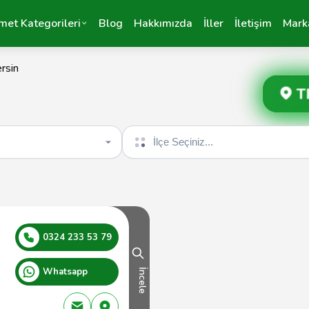
met Kategorileri
Blog
Hakkımızda
İller
İletişim
Mark
rsin
T
İlçe seçin
0324 233 53 79
Whatsapp
İncele