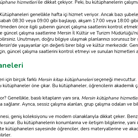
üphane hizmetleri
ile dikkat çekiyor. Peki, bu kütüphanelerin çalışm
k Kütüphaneleri genellikle hafta içi hizmet veriyor. Ancak bazı şube
le sabah 08:30 veya 09:00 gibi başlayıp, akşam 17:00 veya 18:00 gib
itmeden önce ilgili şubenin güncel çalışma saatlerini kontrol etmek
ve güncel çalışma saatlerine Mersin İl Kültür ve Turizm Müdürlüğü
ilirsiniz. Unutmayın, doğru bilgiye ulaşmak planlarınızı sorunsuz bir
rsin'de yaşayanlar için değerli birer bilgi ve kültür merkezidir. Ge
in, güncel çalışma saatlerini kontrol etmeyi ve sunulan hizmetleri 
aneleri
 için birçok farklı
Mersin kitap kütüphaneleri
seçeneği mevcuttur.
ığı kütüphaneler öne çıkar. Bu kütüphaneler, öğrencilerin akademik 
? Genellikle, basılı kitapların yanı sıra,
Mersin kütüphane hizmetler
da sağlanır. Ayrıca, sessiz çalışma alanları, grup çalışma odaları ve b
esi, geniş koleksiyonu ve modern olanaklarıyla dikkat çeker. Benz
ı sunar. Bu kütüphanelerin konumlarına ve iletişim bilgilerine, yani
site kütüphaneleri sayesinde öğrenciler, ders materyallerine ve aka
irler.