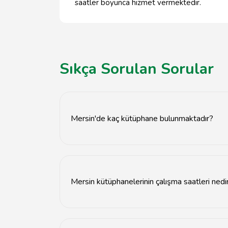
saatler boyunca hizmet vermektedir.
Sıkça Sorulan Sorular
Mersin'de kaç kütüphane bulunmaktadır?
Mersin'de toplam 15 kütüphane bulunmaktadı
Mersin kütüphanelerinin çalışma saatleri nedi
Mersin kütüphaneleri genellikle hafta içi 09:00-