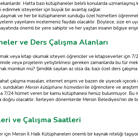
mekanlardır. Hatta bazı kütüphaneler belirli konularda uzmanlaşmış 
i edinmek isteyenler için büyük bir avantaj sağlar.
e ulaşmak ve her bir kütüphanenin sunduğu özel hizmetleri öğrenmek 
elerin yayınlarını incelemeniz faydalı olacaktır. Böylece, size en u
hayatında önemli bir yere sahiptir ve her yaştan insanın bilgiye eriş
neler ve Ders Çalışma Alanları
mak veya kitap okumak isteyen öğrenciler ve kitapseverler için 7/2
nde veya projelerin yetiştirilmesi gereken zamanlarda bu tür mekanl
 mümkün mü? Şimdilik sayıları az olsa da, bazı özel ders çalışma a
rahat çalışma masaları, internet erişimi ve bazen de yiyecek-içecek 
e, sundukları
Mersin kütüphane hizmetleri
ile öğrencilere ve araştırm
 7/24 hizmet veren bir kamu kütüphanesi henüz bulunmuyor. Bu 
ha doğru olacaktır. İlerleyen dönemlerde Mersin Belediyesi'nin de b
eri ve Çalışma Saatleri
 için Mersin İl Halk Kütüphaneleri önemli bir kaynak niteliği taşıyo