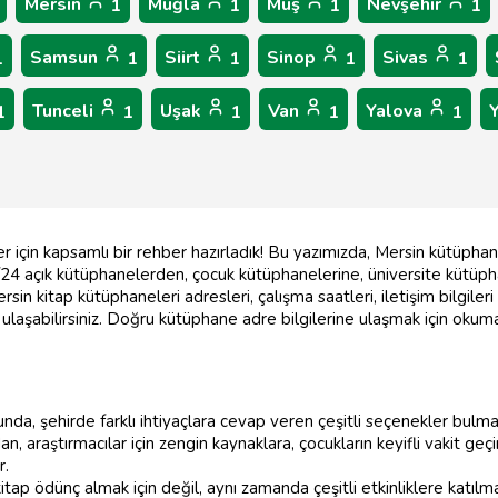
Mersin
Muğla
Muş
Nevşehir
1
1
1
1
Samsun
Siirt
Sinop
Sivas
1
1
1
1
1
Tunceli
Uşak
Van
Yalova
1
1
1
1
1
için kapsamlı bir rehber hazırladık! Bu yazımızda, Mersin kütüphane l
 7/24 açık kütüphanelerden, çocuk kütüphanelerine, üniversite kütüp
ersin kitap kütüphaneleri adresleri, çalışma saatleri, iletişim bilgil
 ulaşabilirsiniz. Doğru kütüphane adre bilgilerine ulaşmak için oku
da, şehirde farklı ihtiyaçlara cevap veren çeşitli seçenekler bu
an, araştırmacılar için zengin kaynaklara, çocukların keyifli vakit ge
r.
tap ödünç almak için değil, aynı zamanda çeşitli etkinliklere katıl