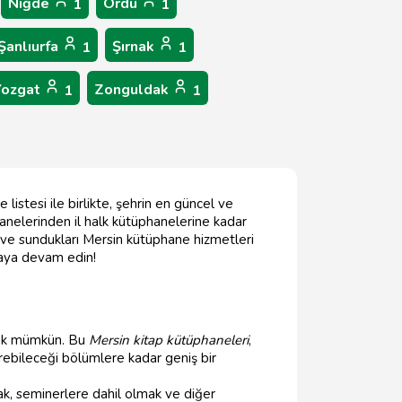
Niğde
Ordu
1
1
Şanlıurfa
Şırnak
1
1
Yozgat
Zonguldak
1
1
istesi ile birlikte, şehrin en güncel ve
hanelerinden il halk kütüphanelerine kadar
eri ve sundukları Mersin kütüphane hizmetleri
maya devam edin!
lmak mümkün. Bu
Mersin kitap kütüphaneleri
,
çirebileceği bölümlere kadar geniş bir
mak, seminerlere dahil olmak ve diğer