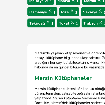
Malatya
Manisa
Mardin
1
1
1
Osmaniye
Rize
Sakarya
1
1
Tekirdağ
Tokat
Trabzon
1
1
Mersin'de yaşayan kitapseverler ve öğrenciler 
detaylı kütüphane bilgilerine ulaşacaksınız.
aradığınız her şeyi bulabileceksiniz. Ayrıca, M
hakkında da en güncel bilgilere bu yazımızda
Mersin Kütüphaneler
Mersin kütüphane listesi
söz konusu olduğun
öğrencilerin ders çalışabileceği sakin alanlard
yelpazede
Mersin kütüphane hizmetleri
suna
Öncelikle, Mersin'deki kütüphaneler sadece ki