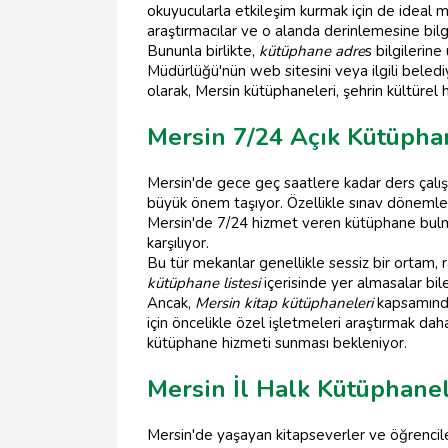
okuyucularla etkileşim kurmak için de ideal 
araştırmacılar ve o alanda derinlemesine bilg
Bununla birlikte,
kütüphane adre
s bilgilerin
Müdürlüğü'nün web sitesini veya ilgili belediy
olarak, Mersin kütüphaneleri, şehrin kültürel 
Mersin 7/24 Açık Kütüpha
Mersin'de gece geç saatlere kadar ders çalış
büyük önem taşıyor. Özellikle sınav dönemleri
Mersin'de 7/24 hizmet veren kütüphane bulmak
karşılıyor.
Bu tür mekanlar genellikle sessiz bir ortam, 
kütüphane listesi
içerisinde yer almasalar bil
Ancak,
Mersin kitap kütüphaneleri
kapsamında
için öncelikle özel işletmeleri araştırmak da
kütüphane hizmeti sunması bekleniyor.
Mersin İl Halk Kütüphanel
Mersin'de yaşayan kitapseverler ve öğrenciler