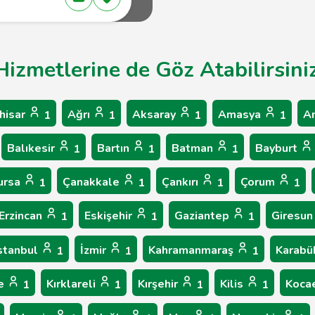
Hizmetlerine de Göz Atabilirsini
hisar
Ağrı
Aksaray
Amasya
A
1
1
1
1
Balıkesir
Bartın
Batman
Bayburt
1
1
1
ursa
Çanakkale
Çankırı
Çorum
1
1
1
1
Erzincan
Eskişehir
Gaziantep
Giresu
1
1
1
stanbul
İzmir
Kahramanmaraş
Karab
1
1
1
le
Kırklareli
Kırşehir
Kilis
Koca
1
1
1
1