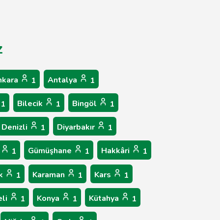
z
nkara
Antalya
1
1
Bilecik
Bingöl
1
1
1
Denizli
Diyarbakır
1
1
n
Gümüşhane
Hakkâri
1
1
1
ük
Karaman
Kars
1
1
1
eli
Konya
Kütahya
1
1
1