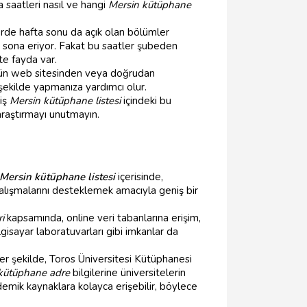
a saatleri nasıl ve hangi
Mersin kütüphane
lerde hafta sonu da açık olan bölümler
i sona eriyor. Fakat bu saatler şubeden
te fayda var.
'nün web sitesinden veya doğrudan
 şekilde yapmanıza yardımcı olur.
niş
Mersin kütüphane listesi
içindeki bu
araştırmayı unutmayın.
Mersin kütüphane listesi
içerisinde,
çalışmalarını desteklemek amacıyla geniş bir
i
kapsamında, online veri tabanlarına erişim,
ilgisayar laboratuvarları gibi imkanlar da
er şekilde, Toros Üniversitesi Kütüphanesi
kütüphane adre
bilgilerine üniversitelerin
demik kaynaklara kolayca erişebilir, böylece