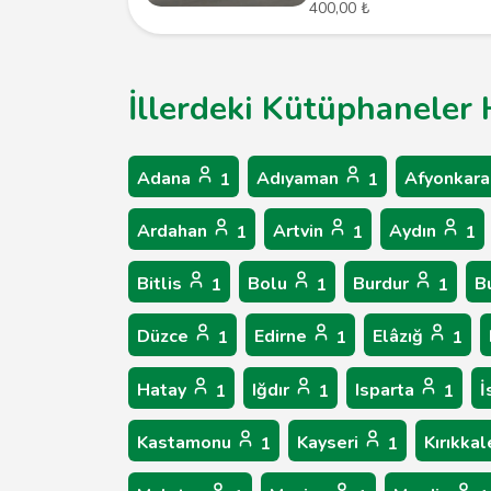
400,00 ₺
İllerdeki Kütüphaneler 
Adana
Adıyaman
Afyonkara
1
1
Ardahan
Artvin
Aydın
1
1
1
Bitlis
Bolu
Burdur
B
1
1
1
Düzce
Edirne
Elâzığ
1
1
1
Hatay
Iğdır
Isparta
İ
1
1
1
Kastamonu
Kayseri
Kırıkka
1
1