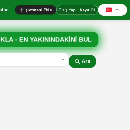
alar
İşletmeni Ekle
Giriş Yap
Kayıt Ol
IKLA -
EN YAKININDAKİNİ BUL
Ara