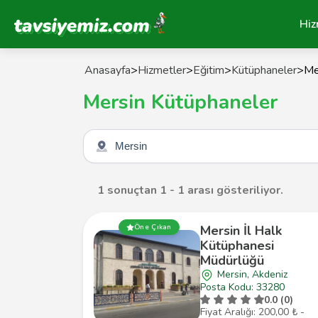
Tavsiyemiz Anasayfa
Hiz
Anasayfa
>
Hizmetler
>
Eğitim
>
Kütüphaneler
>
Me
Mersin Kütüphaneler
Şehir seçin
1 sonuçtan 1 - 1 arası gösteriliyor.
Mersin İl Halk
Öne Çıkan
Kütüphanesi
Müdürlüğü
Mersin, Akdeniz
Posta Kodu: 33280
0.0 (0)
Fiyat Aralığı: 200,00 ₺ -