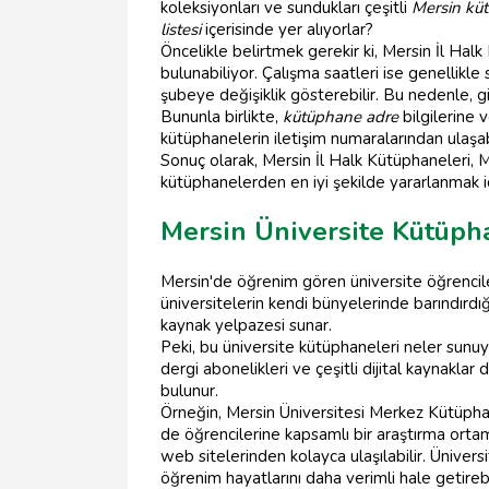
koleksiyonları ve sundukları çeşitli
Mersin küt
listesi
içerisinde yer alıyorlar?
Öncelikle belirtmek gerekir ki, Mersin İl Hal
bulunabiliyor. Çalışma saatleri ise genellik
şubeye değişiklik gösterebilir. Bu nedenle, g
Bununla birlikte,
kütüphane adre
bilgilerine 
kütüphanelerin iletişim numaralarından ulaşab
Sonuç olarak, Mersin İl Halk Kütüphaneleri, Me
kütüphanelerden en iyi şekilde yararlanmak iç
Mersin Üniversite Kütüph
Mersin'de öğrenim gören üniversite öğrencileri
üniversitelerin kendi bünyelerinde barındırd
kaynak yelpazesi sunar.
Peki, bu üniversite kütüphaneleri neler sunuyor
dergi abonelikleri ve çeşitli dijital kaynaklar 
bulunur.
Örneğin, Mersin Üniversitesi Merkez Kütüphan
de öğrencilerine kapsamlı bir araştırma ortam
web sitelerinden kolayca ulaşılabilir. Üniver
öğrenim hayatlarını daha verimli hale getirebil