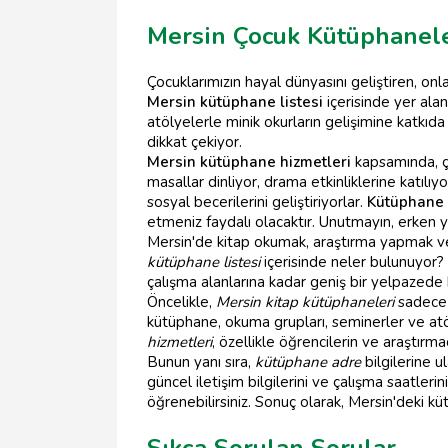
Mersin Çocuk Kütüphanele
Çocuklarımızın hayal dünyasını geliştiren, onl
Mersin kütüphane listesi
içerisinde yer ala
atölyelerle minik okurların gelişimine katkıd
dikkat çekiyor.
Mersin kütüphane hizmetleri
kapsamında, ço
masallar dinliyor, drama etkinliklerine katılı
sosyal becerilerini geliştiriyorlar.
Kütüphane
etmeniz faydalı olacaktır. Unutmayın, erken ya
Mersin'de kitap okumak, araştırma yapmak vey
kütüphane listesi
içerisinde neler bulunuyor?
çalışma alanlarına kadar geniş bir yelpazede
Öncelikle,
Mersin kitap kütüphaneleri
sadece k
kütüphane, okuma grupları, seminerler ve atöl
hizmetleri
, özellikle öğrencilerin ve araştırmacı
Bunun yanı sıra,
kütüphane adre
bilgilerine 
güncel iletişim bilgilerini ve çalışma saatle
öğrenebilirsiniz. Sonuç olarak, Mersin'deki küt