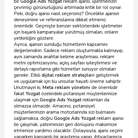
bir
Google Ads Yozgat
reklam ajansı, işletmenizin
çevrimiçi görünürlüğünü artırmada kritik bir rol oynar.
Peki, doğru ajansı nasıl seçersiniz? Öncelikle ajansın
deneyimine ve referanslarına dikkat etmeniz
önemlidir. Geçmişte benzer sektörlerdeki işletmeler
için başarılı kampanyalar yürütmüş olmaları, onların
yetkinliğini gösterir.
Ayrıca, ajansın sunduğu hizmetlerin kapsamını
değerlendirin. Sadece reklam oluşturmakla kalmayıp,
aynı zamanda anahtar kelime araştırması, reklam
metni optimizasyonu, açılış sayfası iyileştirmesi ve
detaylı raporlama gibi hizmetler sunuyor olmaları
gerekir. Etkili
dijital reklam stratejileri
geliştirmek
ve uygulamak için bu unsurlar hayati öneme sahiptir.
Unutmayın ki,
Meta reklam yönetimi
de önemlidir
fakat
Yozgat
özelindeki potansiyel müşterilerinize
ulaşmak için
Google Ads Yozgat
reklamları da
olmazsa olmazdır. Amacınız, potansiyel
müşterilerinizin arama motorlarında sizi bulmasını
sağlamaksa, doğru
Google Ads Yozgat
reklam ajansı
ile çalışmak, yatırımınızın geri dönüşünü maksimize
etmenize yardımcı olacaktır. Dolayısıyla, ajans seçimi
yaparken kapsamlı bir araştırma yapıp, ihtiyaçlarınıza