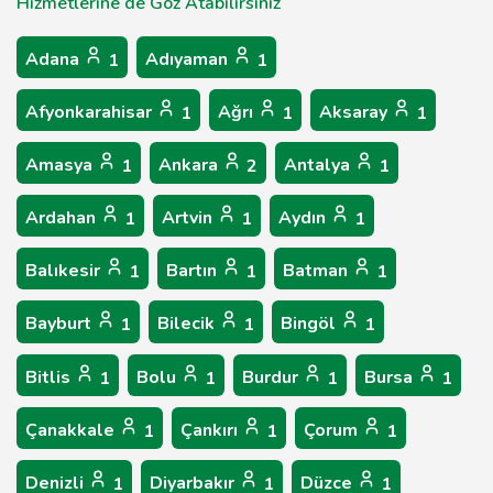
Hizmetlerine de Göz Atabilirsiniz
Adana
Adıyaman
1
1
Afyonkarahisar
Ağrı
Aksaray
1
1
1
Amasya
Ankara
Antalya
1
2
1
Ardahan
Artvin
Aydın
1
1
1
Balıkesir
Bartın
Batman
1
1
1
Bayburt
Bilecik
Bingöl
1
1
1
Bitlis
Bolu
Burdur
Bursa
1
1
1
1
Çanakkale
Çankırı
Çorum
1
1
1
Denizli
Diyarbakır
Düzce
1
1
1