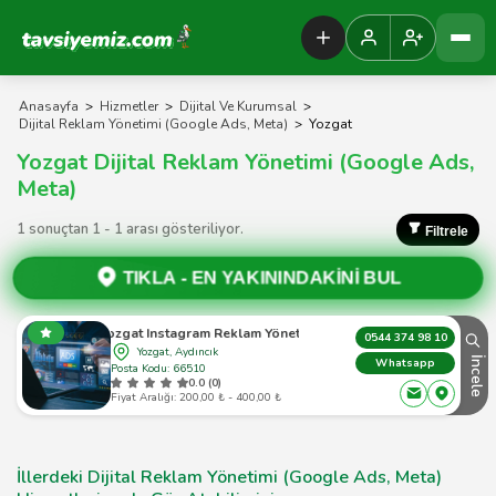
Tavsiyemiz Anasayfa
Anasayfa
>
Hizmetler
>
Dijital Ve Kurumsal
>
Dijital Reklam Yönetimi (Google Ads, Meta)
>
Yozgat
Yozgat Dijital Reklam Yönetimi (Google Ads,
Meta)
1 sonuçtan 1 - 1 arası gösteriliyor.
Filtrele
TIKLA -
EN YAKININDAKİNİ BUL
Yozgat Instagram Reklam Yönetimi
0544 374 98 10
Yozgat, Aydıncık
İncele
Whatsapp
Posta Kodu: 66510
0.0 (0)
Fiyat Aralığı: 200,00 ₺ - 400,00 ₺
İllerdeki Dijital Reklam Yönetimi (Google Ads, Meta)