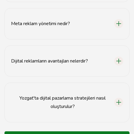
Google Ads üzerinden reklam vermek için bir hesap
oluşturmanız, kampanya ayarlarını yapmanız ve hedef
kitlenizi belirlemeniz gerekir.
Meta reklam yönetimi nedir?
Meta reklam yönetimi, Facebook ve Instagram gibi
platformlarda reklam kampanyalarının planlanması ve
yürütülmesidir.
Dijital reklamların avantajları nelerdir?
Dijital reklamlar, geniş kitlelere ulaşma, hedefleme
yapabilme ve ölçümlenebilir sonuçlar elde etme
avantajı sunar.
Yozgat'ta dijital pazarlama stratejileri nasıl
oluşturulur?
Dijital pazarlama stratejileri, hedef kitle analizi, rekabet
analizi ve uygun dijital kanalların seçimi ile oluşturulur.