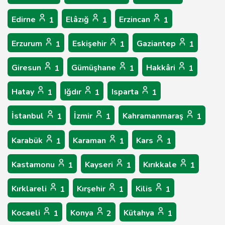
Edirne
Elâzığ
Erzincan
1
1
1
Erzurum
Eskişehir
Gaziantep
1
1
1
Giresun
Gümüşhane
Hakkâri
1
1
1
Hatay
Iğdır
Isparta
1
1
1
İstanbul
İzmir
Kahramanmaraş
1
1
1
Karabük
Karaman
Kars
1
1
1
Kastamonu
Kayseri
Kırıkkale
1
1
1
Kırklareli
Kırşehir
Kilis
1
1
1
Kocaeli
Konya
Kütahya
1
2
1