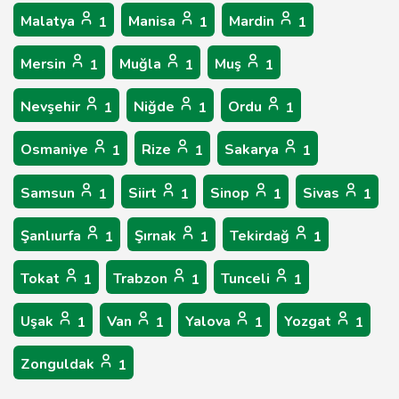
Malatya
Manisa
Mardin
1
1
1
Mersin
Muğla
Muş
1
1
1
Nevşehir
Niğde
Ordu
1
1
1
Osmaniye
Rize
Sakarya
1
1
1
Samsun
Siirt
Sinop
Sivas
1
1
1
1
Şanlıurfa
Şırnak
Tekirdağ
1
1
1
Tokat
Trabzon
Tunceli
1
1
1
Uşak
Van
Yalova
Yozgat
1
1
1
1
Zonguldak
1