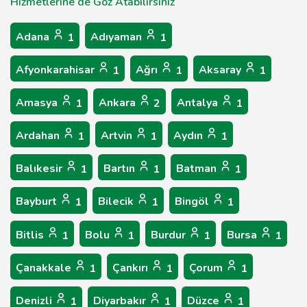
Hizmetlerine de Göz Atabilirsiniz
Adana
Adıyaman
1
1
Afyonkarahisar
Ağrı
Aksaray
1
1
1
Amasya
Ankara
Antalya
1
2
1
Ardahan
Artvin
Aydın
1
1
1
Balıkesir
Bartın
Batman
1
1
1
Bayburt
Bilecik
Bingöl
1
1
1
Bitlis
Bolu
Burdur
Bursa
1
1
1
1
Çanakkale
Çankırı
Çorum
1
1
1
Denizli
Diyarbakır
Düzce
1
1
1