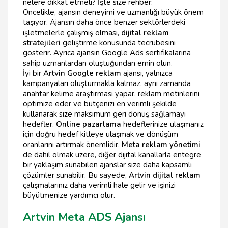
nelere dikkat etmeli? İşte size rehber:
Öncelikle, ajansın deneyimi ve uzmanlığı büyük önem
taşıyor. Ajansın daha önce benzer sektörlerdeki
işletmelerle çalışmış olması,
dijital reklam
stratejileri
geliştirme konusunda tecrübesini
gösterir. Ayrıca ajansın Google Ads sertifikalarına
sahip uzmanlardan oluştuğundan emin olun.
İyi bir
Artvin Google reklam
ajansı, yalnızca
kampanyaları oluşturmakla kalmaz, aynı zamanda
anahtar kelime araştırması yapar, reklam metinlerini
optimize eder ve bütçenizi en verimli şekilde
kullanarak size maksimum geri dönüş sağlamayı
hedefler.
Online pazarlama
hedeflerinize ulaşmanız
için doğru hedef kitleye ulaşmak ve dönüşüm
oranlarını artırmak önemlidir.
Meta reklam yönetimi
de dahil olmak üzere, diğer dijital kanallarla entegre
bir yaklaşım sunabilen ajanslar size daha kapsamlı
çözümler sunabilir. Bu sayede,
Artvin dijital reklam
çalışmalarınız daha verimli hale gelir ve işinizi
büyütmenize yardımcı olur.
Artvin Meta ADS Ajansı