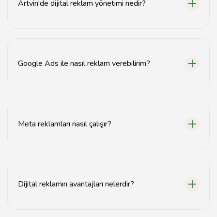
Artvin'de dijital reklam yönetimi nedir?
Artvin'de dijital reklam yönetimi, işletmelerin Google
Ads ve Meta gibi platformlar üzerinden çevrimiçi
reklam kampanyalarını planlama ve yürütme sürecidir.
Google Ads ile nasıl reklam verebilirim?
Google Ads ile reklam vermek için bir hesap
oluşturmanız, hedef kitlenizi belirlemeniz ve reklam
metinlerinizi oluşturmanız yeterlidir.
Meta reklamları nasıl çalışır?
Meta reklamları, Facebook ve Instagram gibi sosyal
medya platformlarında hedef kitleye ulaşmak için
kullanılır ve kullanıcı davranışlarına göre optimize edilir.
Dijital reklamın avantajları nelerdir?
Dijital reklam, geniş kitlelere ulaşma, hedefleme