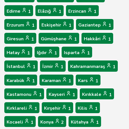
Edirne
Elâzığ
Erzincan
1
1
1
Erzurum
Eskişehir
Gaziantep
1
1
1
Giresun
Gümüşhane
Hakkâri
1
1
1
Hatay
Iğdır
Isparta
1
1
1
İstanbul
İzmir
Kahramanmaraş
1
1
1
Karabük
Karaman
Kars
1
1
1
Kastamonu
Kayseri
Kırıkkale
1
1
1
Kırklareli
Kırşehir
Kilis
1
1
1
Kocaeli
Konya
Kütahya
1
2
1