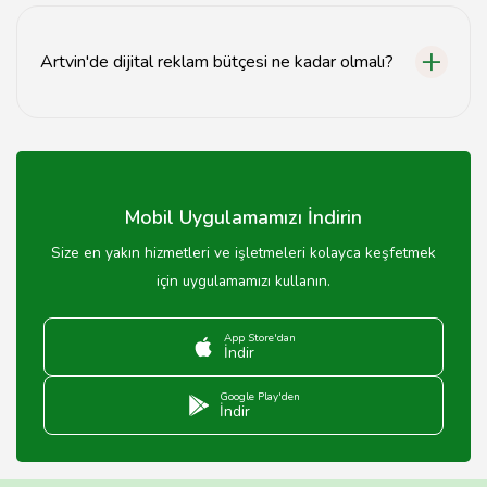
yapabilme, ölçümleme imkanı ve maliyet etkinliği gibi
birçok avantaj sunar.
Artvin'de dijital reklam bütçesi ne kadar olmalı?
Dijital reklam bütçesi, hedeflerinize ve sektörünüze
bağlı olarak değişir; genellikle aylık 1000 TL'den
başlayarak artırılabilir.
Mobil Uygulamamızı İndirin
Size en yakın hizmetleri ve işletmeleri kolayca keşfetmek
için uygulamamızı kullanın.
App Store'dan
İndir
Google Play'den
İndir