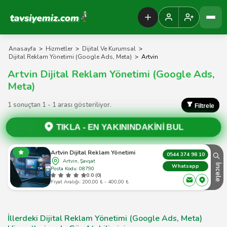
Tavsiyemiz Anasayfa
Anasayfa
>
Hizmetler
>
Dijital Ve Kurumsal
>
Dijital Reklam Yönetimi (Google Ads, Meta)
>
Artvin
Artvin Dijital Reklam Yönetimi (Google Ads,
Meta)
1 sonuçtan 1 - 1 arası gösteriliyor.
Filtrele
TIKLA -
EN YAKININDAKİNİ BUL
Artvin Dijital Reklam Yönetimi
0544 374 98 10
Artvin, Şavşat
İncele
Whatsapp
Posta Kodu: 08790
0.0 (0)
Fiyat Aralığı: 200,00 ₺ - 400,00 ₺
İllerdeki Dijital Reklam Yönetimi (Google Ads, Meta)