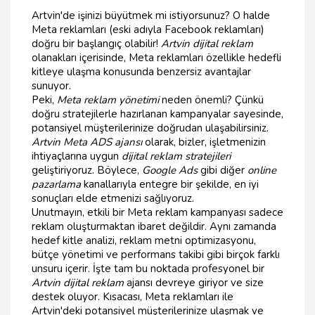
Artvin'de işinizi büyütmek mi istiyorsunuz? O halde
Meta reklamları (eski adıyla Facebook reklamları)
doğru bir başlangıç olabilir!
Artvin dijital reklam
olanakları içerisinde, Meta reklamları özellikle hedefli
kitleye ulaşma konusunda benzersiz avantajlar
sunuyor.
Peki,
Meta reklam yönetimi
neden önemli? Çünkü
doğru stratejilerle hazırlanan kampanyalar sayesinde,
potansiyel müşterilerinize doğrudan ulaşabilirsiniz.
Artvin Meta ADS ajansı
olarak, bizler, işletmenizin
ihtiyaçlarına uygun
dijital reklam stratejileri
geliştiriyoruz. Böylece,
Google Ads
gibi diğer
online
pazarlama
kanallarıyla entegre bir şekilde, en iyi
sonuçları elde etmenizi sağlıyoruz.
Unutmayın, etkili bir Meta reklam kampanyası sadece
reklam oluşturmaktan ibaret değildir. Aynı zamanda
hedef kitle analizi, reklam metni optimizasyonu,
bütçe yönetimi ve performans takibi gibi birçok farklı
unsuru içerir. İşte tam bu noktada profesyonel bir
Artvin dijital reklam
ajansı devreye giriyor ve size
destek oluyor. Kısacası, Meta reklamları ile
Artvin'deki potansiyel müşterilerinize ulaşmak ve