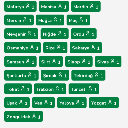
Malatya
Manisa
Mardin
1
1
1
Mersin
Muğla
Muş
1
1
1
Nevşehir
Niğde
Ordu
1
1
1
Osmaniye
Rize
Sakarya
1
1
1
Samsun
Siirt
Sinop
Sivas
1
1
1
1
Şanlıurfa
Şırnak
Tekirdağ
1
1
1
Tokat
Trabzon
Tunceli
1
1
1
Uşak
Van
Yalova
Yozgat
1
1
1
1
Zonguldak
1