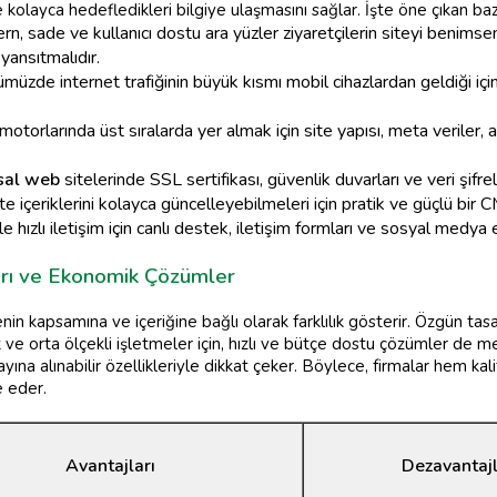
de kolayca hedefledikleri bilgiye ulaşmasını sağlar. İşte öne çıkan baz
n, sade ve kullanıcı dostu ara yüzler ziyaretçilerin siteyi benimse
yansıtmalıdır.
üzde internet trafiğinin büyük kısmı mobil cihazlardan geldiği için
torlarında üst sıralarda yer almak için site yapısı, meta veriler,
sal web
sitelerinde SSL sertifikası, güvenlik duvarları ve veri şif
te içeriklerini kolayca güncelleyebilmeleri için pratik ve güçlü bir C
le hızlı iletişim için canlı destek, iletişim formları ve sosyal medy
arı ve Ekonomik Çözümler
jenin kapsamına ve içeriğine bağlı olarak farklılık gösterir. Özgün t
çük ve orta ölçekli işletmeler için, hızlı ve bütçe dostu çözümler de 
ına alınabilir özellikleriyle dikkat çeker. Böylece, firmalar hem kali
 eder.
Avantajları
Dezavantajl