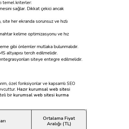
ı temel kriterler:
mesini sağlar. Dikkat çekici ancak
, site her ekranda sorunsuz ve hızlı
 anahtar kelime optimizasyonu ve hız
releme gibi önlemler mutlaka bulunmalıdır.
MS altyapısı tercih edilmelidir.
a entegrasyonları siteye entegre edilmelidir.
asarım, özel fonksiyonlar ve kapsamlı SEO
mevcuttur.
Hazır kurumsal web sitesi
teli bir
kurumsal web sitesi kurma
Ortalama Fiyat
arı
Aralığı (TL)