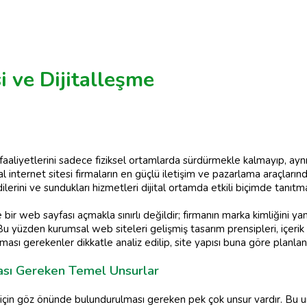
i ve Dijitalleşme
 faaliyetlerini sadece fiziksel ortamlarda sürdürmekle kalmayıp, aynı
nternet sitesi firmaların en güçlü iletişim ve pazarlama araçlarından
lerini ve sundukları hizmetleri dijital ortamda etkili biçimde tanıtm
bir web sayfası açmakla sınırlı değildir; firmanın marka kimliğini y
 yüzden kurumsal web siteleri gelişmiş tasarım prensipleri, içerik str
sı gerekenler dikkatle analiz edilip, site yapısı buna göre planlan
sı Gereken Temel Unsurlar
çin göz önünde bulundurulması gereken pek çok unsur vardır. Bu unsur