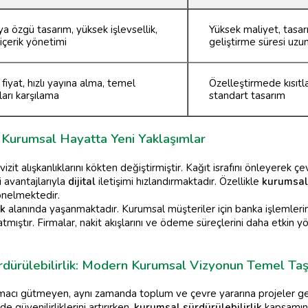
a özgü tasarım, yüksek işlevsellik,
Yüksek maliyet, tasa
içerik yönetimi
geliştirme süresi uzu
fiyat, hızlı yayına alma, temel
Özelleştirmede kısıtl
ları karşılama
standart tasarım
ık: Kurumsal Hayatta Yeni Yaklaşımlar
izit alışkanlıklarını kökten değiştirmiştir. Kağıt israfını önleyerek çev
 avantajlarıyla
dijital
iletişimi hızlandırmaktadır. Özellikle
kurumsal
önelmektedir.
ık
alanında yaşanmaktadır. Kurumsal müşteriler için banka işlemlerini 
mıştır. Firmalar, nakit akışlarını ve ödeme süreçlerini daha etkin 
dürülebilirlik: Modern Kurumsal Vizyonun Temel Taş
macı gütmeyen, aynı zamanda toplum ve çevre yararına projeler gelişt
 güvenilirliklerini artırırken,
kurumsal sürdürülebilirlik
kapsamınd