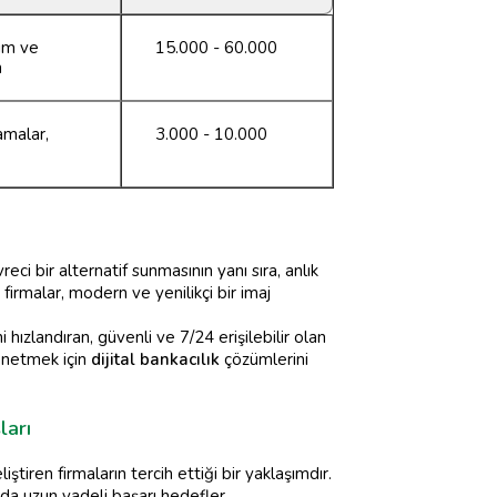
rım ve
15.000 - 60.000
n
amalar,
3.000 - 10.000
reci bir alternatif sunmasının yanı sıra, anlık
firmalar, modern ve yenilikçi bir imaj
hızlandıran, güvenli ve 7/24 erişilebilir olan
yönetmek için
dijital bankacılık
çözümlerini
ları
iren firmaların tercih ettiği bir yaklaşımdır.
a uzun vadeli başarı hedefler.