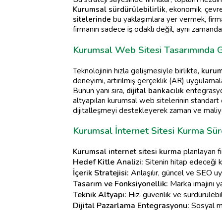
Kurumsal sürdürülebilirlik
, ekonomik, çevre
sitelerinde
bu yaklaşımlara yer vermek, firma
firmanın sadece iş odaklı değil, aynı zamanda
Kurumsal Web Sitesi Tasarımında G
Teknolojinin hızla gelişmesiyle birlikte,
kuru
deneyimi, artırılmış gerçeklik (AR) uygulamal
Bunun yanı sıra,
dijital bankacılık
entegrasyon
altyapıları kurumsal web sitelerinin standart ö
dijitalleşmeyi destekleyerek zaman ve maliye
Kurumsal İnternet Sitesi Kurma Sür
Kurumsal internet sitesi kurma
planlayan fir
Hedef Kitle Analizi:
Sitenin hitap edeceği kul
İçerik Stratejisi:
Anlaşılır, güncel ve SEO uyuml
Tasarım ve Fonksiyonellik:
Marka imajını yan
Teknik Altyapı:
Hız, güvenlik ve sürdürülebili
Dijital Pazarlama Entegrasyonu:
Sosyal me