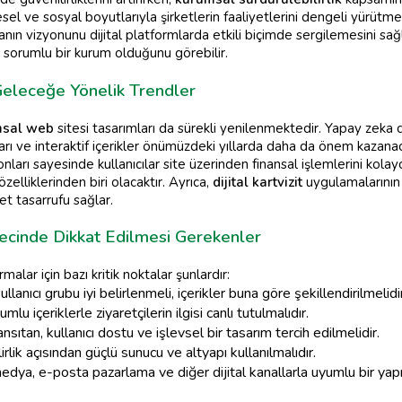
sel ve sosyal boyutlarıyla şirketlerin faaliyetlerini dengeli yürütme
nın vizyonunu dijital platformlarda etkili biçimde sergilemesini sağ
 sorumlu bir kurum olduğunu görebilir.
eleceğe Yönelik Trendler
msal web
sitesi tasarımları da sürekli yenilenmektedir. Yapay zeka des
arı ve interaktif içerikler önümüzdeki yıllarda daha da önem kazanac
ları sayesinde kullanıcılar site üzerinden finansal işlemlerini kol
zelliklerinden biri olacaktır. Ayrıca,
dijital kartvizit
uygulamalarının 
t tasarrufu sağlar.
ecinde Dikkat Edilmesi Gerekenler
malar için bazı kritik noktalar şunlardır:
lanıcı grubu iyi belirlenmeli, içerikler buna göre şekillendirilmelidir
u içeriklerle ziyaretçilerin ilgisi canlı tutulmalıdır.
sıtan, kullanıcı dostu ve işlevsel bir tasarım tercih edilmelidir.
rlik açısından güçlü sunucu ve altyapı kullanılmalıdır.
dya, e-posta pazarlama ve diğer dijital kanallarla uyumlu bir yapı 