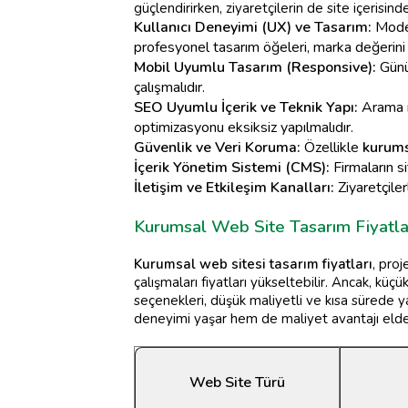
güçlendirirken, ziyaretçilerin de site içerisin
Kullanıcı Deneyimi (UX) ve Tasarım:
Moder
profesyonel tasarım öğeleri, marka değerini 
Mobil Uyumlu Tasarım (Responsive):
Günüm
çalışmalıdır.
SEO Uyumlu İçerik ve Teknik Yapı:
Arama mo
optimizasyonu eksiksiz yapılmalıdır.
Güvenlik ve Veri Koruma:
Özellikle
kurum
İçerik Yönetim Sistemi (CMS):
Firmaların si
İletişim ve Etkileşim Kanalları:
Ziyaretçiler
Kurumsal Web Site Tasarım Fiyatl
Kurumsal web sitesi tasarım fiyatları
, pro
çalışmaları fiyatları yükseltebilir. Ancak, kü
seçenekleri, düşük maliyetli ve kısa sürede yay
deneyimi yaşar hem de maliyet avantajı elde
Web Site Türü