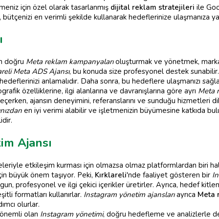
meniz için özel olarak tasarlanmış
dijital reklam stratejileri
ile Goo
, bütçenizi en verimli şekilde kullanarak hedeflerinize ulaşmanıza yar
ı
çin doğru
Meta reklam kampanyaları
oluşturmak ve yönetmek, markanız
areli Meta ADS Ajansı
, bu konuda size profesyonel destek sunabilir. Pe
 hedeflerinizi anlamalıdır. Daha sonra, bu hedeflere ulaşmanızı sağl
grafik özelliklerine, ilgi alanlarına ve davranışlarına göre ayrı
Meta 
eçerken, ajansın deneyimini, referanslarını ve sunduğu hizmetleri d
ınızdan
en iyi verimi alabilir ve işletmenizin büyümesine katkıda bulun
dir.
tim Ajansı
riyle etkileşim kurması için olmazsa olmaz platformlardan biri hali
için büyük önem taşıyor. Peki,
Kırklareli
'nde faaliyet gösteren bir
I
un, profesyonel ve ilgi çekici içerikler üretirler. Ayrıca, hedef kitlen
itli formatları kullanırlar.
Instagram yönetim ajansları
ayrıca
Meta 
ımcı olurlar.
 önemli olan
Instagram yönetimi
, doğru hedefleme ve analizlerle de