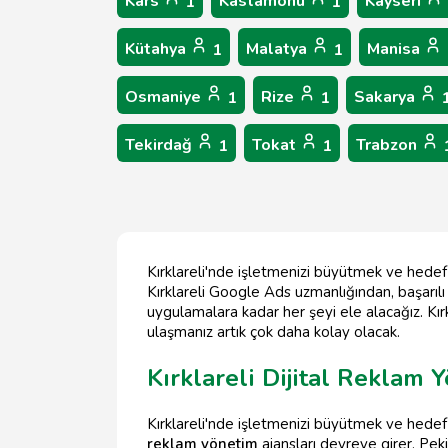
Kars
Kastamonu
Kayseri
1
1
Kütahya
Malatya
Manisa
1
1
Osmaniye
Rize
Sakarya
1
1
Tekirdağ
Tokat
Trabzon
1
1
Kırklareli'nde işletmenizi büyütmek ve hedef k
Kırklareli Google Ads uzmanlığından, başarı
uygulamalara kadar her şeyi ele alacağız. Kırk
ulaşmanız artık çok daha kolay olacak.
Kırklareli Dijital Reklam 
Kırklareli'nde işletmenizi büyütmek ve hedef
reklam yönetim
ajansları devreye girer. Peki