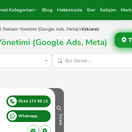
met Kategorileri
Blog
Hakkımızda
İller
İletişim
Mark
tal Reklam Yönetimi (Google Ads, Meta)
>
Kırklareli
T
 Yönetimi (Google Ads, Meta)
İlçe seçin
0544 374 98 10
Whatsapp
İncele