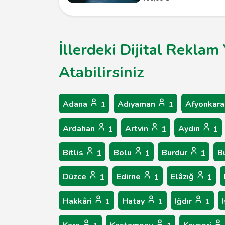
İllerdeki Dijital Rekla
Atabilirsiniz
Adana
Adıyaman
Afyonkara
1
1
Ardahan
Artvin
Aydın
1
1
1
Bitlis
Bolu
Burdur
B
1
1
1
Düzce
Edirne
Elâzığ
1
1
1
Hakkâri
Hatay
Iğdır
1
1
1