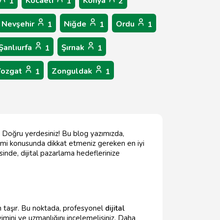
Kocaeli
Konya
1
1
2
Nevşehir
Niğde
Ordu
1
1
1
Şanlıurfa
Şırnak
1
1
Yozgat
Zonguldak
1
1
uz? Doğru yerdesiniz! Bu blog yazımızda,
imi konusunda dikkat etmeniz gereken en iyi
sinde, dijital pazarlama hedeflerinize
 taşır. Bu noktada, profesyonel
dijital
yimini ve uzmanlığını incelemelisiniz. Daha