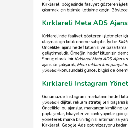
Kırklareli
bölgesinde faaliyet gösteren işlet
çıkarmak için bizimle iletişime geçin. Böylece
Kırklareli Meta ADS Ajans
Kırklareli'nde faaliyet gösteren işletmeler i
ulaşmak için kritik öneme sahiptir. İyi bir
Kırkl
Öncelikle, ajans hedef kitlenizi ve pazarlama
geliştirmelidir. Örneğin, hedef kitlenizin demo
Sonuç olarak, bir
Kırklareli Meta ADS Ajansı
s
ajans ile çalışarak,
Meta reklam kampanyalar
yönetimi
konusundaki güncel bilgisi de önemli
Kırklareli Instagram Yöne
Günümüzde Instagram, markaların hedef kitlele
yönetimi
,
dijital reklam stratejileri
başarısı 
Öncelikle, bu ajanslar, markanızın kimliğine uyg
paylaşımlar, hikayeler ve canlı yayınlar gibi çeş
yöneterek marka bilinirliğinizi artırmanıza yard
Kırklareli Google Ads
optimizasyonu kadar