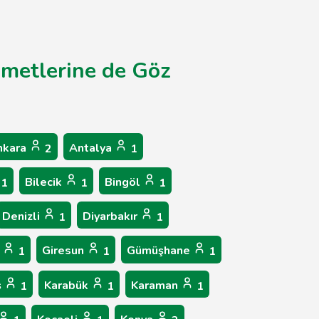
zmetlerine de Göz
nkara
Antalya
2
1
Bilecik
Bingöl
1
1
1
Denizli
Diyarbakır
1
1
p
Giresun
Gümüşhane
1
1
1
ş
Karabük
Karaman
1
1
1