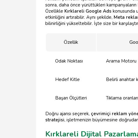
sonra, daha önce yürüttükleri kampanyaların b
Özellikle
Kırklareli Google Ads
konusunda uz
etkinliğini artırabilir. Aynı şekilde,
Meta rekl
bilinirliğini yükseltebilir. İşte size bir karşılaş
Özellik
Goo
Odak Noktası
Arama Motoru 
Hedef Kitle
Belirli anahtar 
Başarı Ölçütleri
Tıklama oranlar
Doğru ajansı seçerek,
çevrimiçi reklam yön
stratejisi
, işletmenizin büyümesine doğrudan 
Kırklareli Dijital Pazarlam