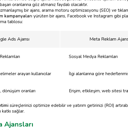
aşarı oranlarına göz atmanız faydalı olacaktır.
manlaşmış bir ajans, arama motoru optimizasyonu (SEO) ve tıklam
am kampanyaları
yürüten bir ajans, Facebook ve Instagram gibi pla
tırma tablosu:
gle Ads Ajansı
Meta Reklam Ajans
Reklamları
Sosyal Medya Reklamları
kelimeler arayan kullanıcılar
İlgi alanlarına göre hedeflenmiş
ı, dönüşüm oranları
Erişim, etkileşim, web sitesi tra
etimi
süreçlerinizi optimize edebilir ve yatırım getirinizi (ROI) artırabi
katkı sağlar.
a Ajansları