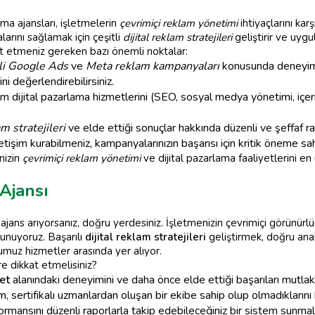
ama ajansları, işletmelerin
çevrimiçi reklam yönetimi
ihtiyaçlarını ka
larını sağlamak için çeşitli
dijital reklam stratejileri
geliştirir ve uygul
kat etmeniz gereken bazı önemli noktalar:
eli Google Ads
ve
Meta reklam kampanyaları
konusunda deneyimli
ni değerlendirebilirsiniz.
 dijital pazarlama hizmetlerini (SEO, sosyal medya yönetimi, içerik
am stratejileri
ve elde ettiği sonuçlar hakkında düzenli ve şeffaf 
letişim kurabilmeniz, kampanyalarınızın başarısı için kritik öneme sah
nizin
çevrimiçi reklam yönetimi
ve dijital pazarlama faaliyetlerini en 
Ajansı
jans arıyorsanız, doğru yerdesiniz. İşletmenizin çevrimiçi görünürl
sunuyoruz. Başarılı
dijital reklam stratejileri
geliştirmek, doğru ana
muz hizmetler arasında yer alıyor.
e dikkat etmelisiniz?
et
alanındaki deneyimini ve daha önce elde ettiği başarıları mutlak
sertifikalı uzmanlardan oluşan bir ekibe sahip olup olmadıklarını 
mansını düzenli raporlarla takip edebileceğiniz bir sistem sunmala