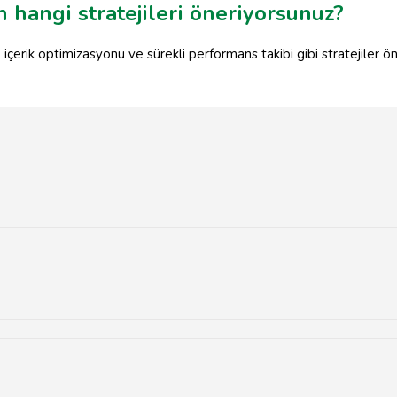
n hangi stratejileri öneriyorsunuz?
zi, içerik optimizasyonu ve sürekli performans takibi gibi stratejiler
çi platformlarda reklam kampanyalarını planlama, yürütme ve optimiz