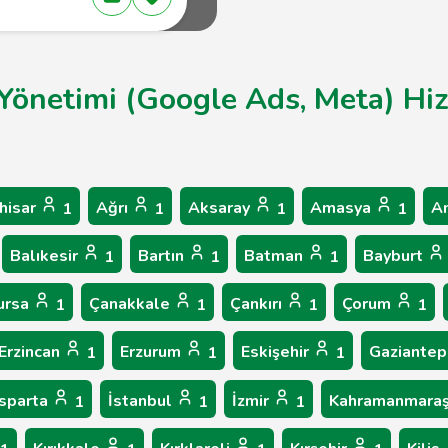
m Yönetimi (Google Ads, Meta) Hi
hisar
Ağrı
Aksaray
Amasya
A
1
1
1
1
Balıkesir
Bartın
Batman
Bayburt
1
1
1
ursa
Çanakkale
Çankırı
Çorum
1
1
1
1
Erzincan
Erzurum
Eskişehir
Gaziante
1
1
1
Isparta
İstanbul
İzmir
Kahramanmara
1
1
1