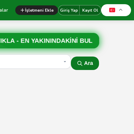
alar
İşletmeni Ekle
Giriş Yap
Kayıt Ol
IKLA -
EN YAKININDAKİNİ BUL
Ara