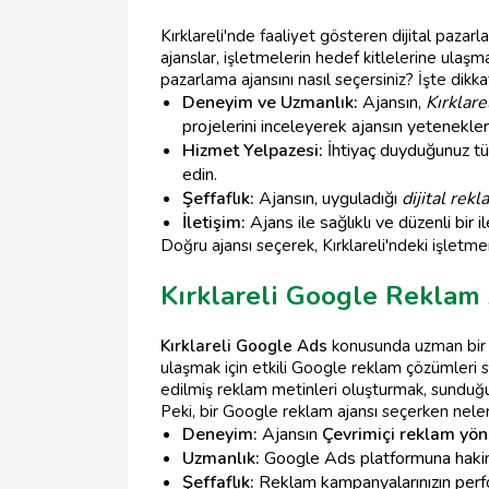
Kırklareli'nde faaliyet gösteren dijital pazarl
ajanslar, işletmelerin hedef kitlelerine ulaşma
pazarlama ajansını nasıl seçersiniz? İşte dik
Deneyim ve Uzmanlık:
Ajansın,
Kırklar
projelerini inceleyerek ajansın yetenekleri
Hizmet Yelpazesi:
İhtiyaç duyduğunuz tüm
edin.
Şeffaflık:
Ajansın, uyguladığı
dijital rekl
İletişim:
Ajans ile sağlıklı ve düzenli bir i
Doğru ajansı seçerek, Kırklareli'ndeki işletme
Kırklareli Google Reklam 
Kırklareli Google Ads
konusunda uzman bir a
ulaşmak için etkili Google reklam çözümleri 
edilmiş reklam metinleri oluşturmak, sunduğu
Peki, bir Google reklam ajansı seçerken neler
Deneyim:
Ajansın
Çevrimiçi reklam yön
Uzmanlık:
Google Ads platformuna hakim, 
Şeffaflık:
Reklam kampanyalarınızın perfor