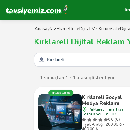
Tavsiyemiz Anasayfa
Hiz
Anasayfa
>
Hizmetler
>
Dijital Ve Kurumsal
>
Diji
Kırklareli Dijital Reklam
Şehir seçin
1 sonuçtan 1 - 1 arası gösteriliyor.
Öne Çıkan
Kırklareli Sosyal
Medya Reklamı
Kırklareli, Pınarhisar
Posta Kodu: 39302
0.0 (0)
Fiyat Aralığı: 200,00 ₺ -
400,00 ₺