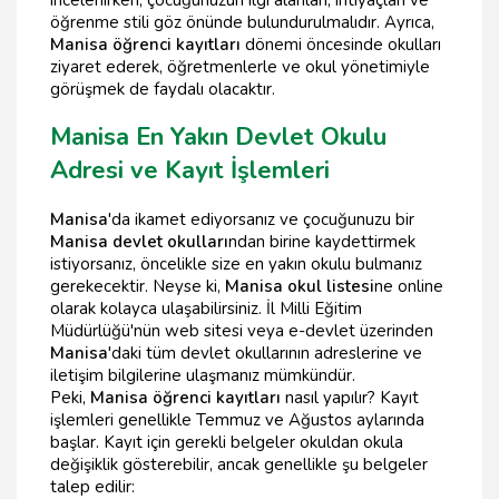
incelenirken, çocuğunuzun ilgi alanları, ihtiyaçları ve
öğrenme stili göz önünde bulundurulmalıdır. Ayrıca,
Manisa öğrenci kayıtları
dönemi öncesinde okulları
ziyaret ederek, öğretmenlerle ve okul yönetimiyle
görüşmek de faydalı olacaktır.
Manisa En Yakın Devlet Okulu
Adresi ve Kayıt İşlemleri
Manisa
'da ikamet ediyorsanız ve çocuğunuzu bir
Manisa devlet okulları
ndan birine kaydettirmek
istiyorsanız, öncelikle size en yakın okulu bulmanız
gerekecektir. Neyse ki,
Manisa okul listesi
ne online
olarak kolayca ulaşabilirsiniz. İl Milli Eğitim
Müdürlüğü'nün web sitesi veya e-devlet üzerinden
Manisa
'daki tüm devlet okullarının adreslerine ve
iletişim bilgilerine ulaşmanız mümkündür.
Peki,
Manisa öğrenci kayıtları
nasıl yapılır? Kayıt
işlemleri genellikle Temmuz ve Ağustos aylarında
başlar. Kayıt için gerekli belgeler okuldan okula
değişiklik gösterebilir, ancak genellikle şu belgeler
talep edilir: