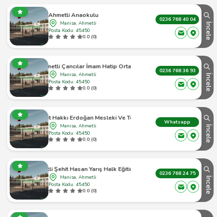
Ahmetli Anaokulu
0236 768 40 04
Manisa, Ahmetli
İncele
Posta Kodu: 45450
0.0 (0)
Ahmetli Çancılar İmam Hatip Ortaokulu
0236 768 36 93
Manisa, Ahmetli
İncele
Posta Kodu: 45450
0.0 (0)
i Şehit Hakkı Erdoğan Mesleki Ve Teknik Anadolu Lisesi
Whatsapp
Manisa, Ahmetli
İncele
Posta Kodu: 45450
0.0 (0)
Ahmetli Şehit Hasan Yarış Halk Eğitimi Merkezi
0236 768 24 75
Manisa, Ahmetli
İncele
Posta Kodu: 45450
0.0 (0)