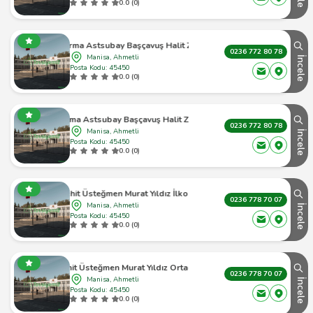
0.0 (0)
 Jandarma Astsubay Başçavuş Halit Zilani Çelik İlkokulu
0236 772 80 78
Manisa, Ahmetli
İncele
Posta Kodu: 45450
0.0 (0)
Jandarma Astsubay Başçavuş Halit Zilani Çelik Ortaokulu
0236 772 80 78
Manisa, Ahmetli
İncele
Posta Kodu: 45450
0.0 (0)
Şehit Üsteğmen Murat Yıldız İlkokulu
0236 778 70 07
Manisa, Ahmetli
İncele
Posta Kodu: 45450
0.0 (0)
Şehit Üsteğmen Murat Yıldız Ortaokulu
0236 778 70 07
Manisa, Ahmetli
İncele
Posta Kodu: 45450
0.0 (0)