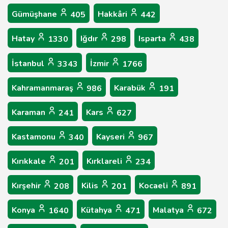
Gümüşhane
Hakkâri
405
442
Hatay
Iğdır
Isparta
1330
298
438
İstanbul
İzmir
3343
1766
Kahramanmaraş
Karabük
986
191
Karaman
Kars
241
627
Kastamonu
Kayseri
340
967
Kırıkkale
Kırklareli
201
234
Kırşehir
Kilis
Kocaeli
208
201
891
Konya
Kütahya
Malatya
1640
471
672