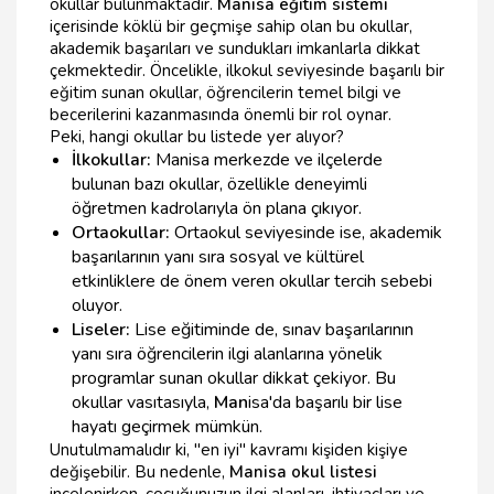
okullar bulunmaktadır.
Manisa eğitim sistemi
içerisinde köklü bir geçmişe sahip olan bu okullar,
akademik başarıları ve sundukları imkanlarla dikkat
çekmektedir. Öncelikle, ilkokul seviyesinde başarılı bir
eğitim sunan okullar, öğrencilerin temel bilgi ve
becerilerini kazanmasında önemli bir rol oynar.
Peki, hangi okullar bu listede yer alıyor?
İlkokullar:
Manisa merkezde ve ilçelerde
bulunan bazı okullar, özellikle deneyimli
öğretmen kadrolarıyla ön plana çıkıyor.
Ortaokullar:
Ortaokul seviyesinde ise, akademik
başarılarının yanı sıra sosyal ve kültürel
etkinliklere de önem veren okullar tercih sebebi
oluyor.
Liseler:
Lise eğitiminde de, sınav başarılarının
yanı sıra öğrencilerin ilgi alanlarına yönelik
programlar sunan okullar dikkat çekiyor. Bu
okullar vasıtasıyla,
Man
isa'da başarılı bir lise
hayatı geçirmek mümkün.
Unutulmamalıdır ki, "en iyi" kavramı kişiden kişiye
değişebilir. Bu nedenle,
Manisa okul listesi