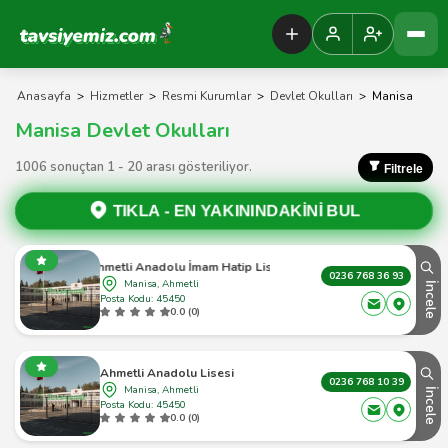
Tavsiyemiz Anasayfa
Anasayfa
>
Hizmetler
>
Resmi Kurumlar
>
Devlet Okulları
>
Manisa
Manisa Devlet Okulları
1006 sonuçtan 1 - 20 arası gösteriliyor.
Filtrele
TIKLA -
EN YAKININDAKİNİ BUL
Ahmetli Anadolu İmam Hatip Lisesi
0236 768 36 93
Manisa, Ahmetli
İncele
Posta Kodu: 45450
0.0 (0)
Ahmetli Anadolu Lisesi
0236 768 10 39
Manisa, Ahmetli
İncele
Posta Kodu: 45450
0.0 (0)