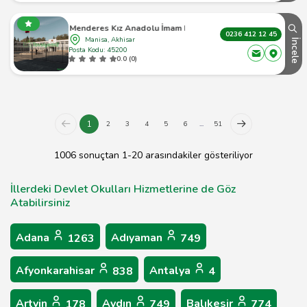
Adnan Menderes Kız Anadolu İmam Hatip Lisesi
0236 412 12 45
Manisa, Akhisar
İncele
Posta Kodu: 45200
0.0 (0)
1
2
3
4
5
6
...
51
1006 sonuçtan 1-20 arasındakiler gösteriliyor
İllerdeki Devlet Okulları Hizmetlerine de Göz
Atabilirsiniz
Adana
Adıyaman
1263
749
Afyonkarahisar
Antalya
838
4
Artvin
Aydın
Balıkesir
178
749
774