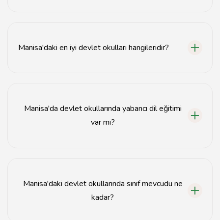
Öğrenci kaydı, ilgili okulun web sitesi üzerinden veya
doğrudan okul müdürlüğüne başvurarak yapılabilir.
Manisa'daki en iyi devlet okulları hangileridir?
Manisa'daki en iyi devlet okulları hakkında detaylı
bilgiye okul listesi bölümünden ulaşabilirsiniz.
Manisa'da devlet okullarında yabancı dil eğitimi
var mı?
Evet, Manisa'daki birçok devlet okulunda yabancı dil
eğitimi verilmektedir.
Manisa'daki devlet okullarında sınıf mevcudu ne
kadar?