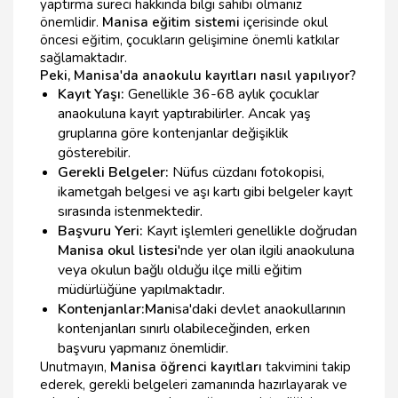
yaptırma süreci hakkında bilgi sahibi olmanız
önemlidir.
Manisa eğitim sistemi
içerisinde okul
öncesi eğitim, çocukların gelişimine önemli katkılar
sağlamaktadır.
Peki, Manisa'da anaokulu kayıtları nasıl yapılıyor?
Kayıt Yaşı:
Genellikle 36-68 aylık çocuklar
anaokuluna kayıt yaptırabilirler. Ancak yaş
gruplarına göre kontenjanlar değişiklik
gösterebilir.
Gerekli Belgeler:
Nüfus cüzdanı fotokopisi,
ikametgah belgesi ve aşı kartı gibi belgeler kayıt
sırasında istenmektedir.
Başvuru Yeri:
Kayıt işlemleri genellikle doğrudan
Manisa okul listesi
'nde yer olan ilgili anaokuluna
veya okulun bağlı olduğu ilçe milli eğitim
müdürlüğüne yapılmaktadır.
Kontenjanlar:
Man
isa'daki devlet anaokullarının
kontenjanları sınırlı olabileceğinden, erken
başvuru yapmanız önemlidir.
Unutmayın,
Manisa öğrenci kayıtları
takvimini takip
ederek, gerekli belgeleri zamanında hazırlayarak ve