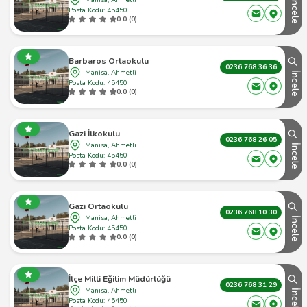
İncele
Posta Kodu: 45450
0.0 (0)
Barbaros Ortaokulu
0236 768 36 36
Manisa, Ahmetli
İncele
Posta Kodu: 45450
0.0 (0)
Gazi İlkokulu
0236 768 26 05
Manisa, Ahmetli
İncele
Posta Kodu: 45450
0.0 (0)
Gazi Ortaokulu
0236 768 10 30
Manisa, Ahmetli
İncele
Posta Kodu: 45450
0.0 (0)
İlçe Milli Eğitim Müdürlüğü
0236 768 31 29
Manisa, Ahmetli
İncele
Posta Kodu: 45450