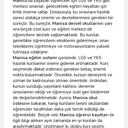
Man
isa'da yaşayan öğrenciler için LGS ve YKS gibi
merkezi sınavlar, gelecekteki eğitim hayatları için
kritik öneme sahip. Dolayısıyla, bu sınavlara hazırlık
süreci oldukça önemli ve desteklenmesi gereken bir
süreçtir. Bu süreçte,
Manisa devlet okulları
nın yanı
sıra birçok özel kurs ve eğitim merkezi de
öğrencilere destek sağlamaktadır. Bu kurslar,
genellikle öğrencilerin eksiklerini gidermeye, sınav
tekniklerini öğretmeye ve motivasyonlarını yüksek
tutmaya odaklanır.
Manisa eğitim sistemi
içerisinde, LGS ve YKS
hazırlık kurslarının önemi giderek artmaktadır. Kurs
seçiminde dikkat edilmesi gereken birkaç önemli
nokta bulunmaktadır. Öncelikle, kursun deneyimli ve
uzman bir kadrosunun olması önemlidir. Ardından,
kursun sunduğu yayınların kalitesi, deneme
sınavlarının sıklığı ve öğrenciye özel geri bildirimler
de değerlendirilmelidir. Ayrıca,
Manisa okul
listesi
ne bakarak, hangi kursların belirli okullardaki
öğrenciler tarafından daha çok tercih edildiği de
öğrenilebilir. Birçok veli,
Manisa öğrenci kayıtları
ile
ilgili bilgi alırken aynı zamanda en iyi kursları da
araştırmaktadır. Unutmayın ki, doğru kurs seçimi,