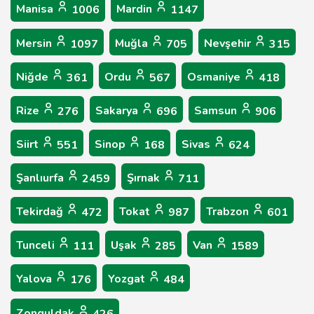
Manisa
Mardin
1006
1147
Mersin
Muğla
Nevşehir
1097
705
315
Niğde
Ordu
Osmaniye
361
567
418
Rize
Sakarya
Samsun
276
696
906
Siirt
Sinop
Sivas
551
168
624
Şanlıurfa
Şırnak
2459
711
Tekirdağ
Tokat
Trabzon
472
987
601
Tunceli
Uşak
Van
111
285
1589
Yalova
Yozgat
176
484
Zonguldak
426