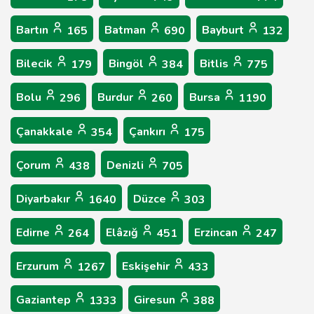
Bartın
Batman
Bayburt
165
690
132
Bilecik
Bingöl
Bitlis
179
384
775
Bolu
Burdur
Bursa
296
260
1190
Çanakkale
Çankırı
354
175
Çorum
Denizli
438
705
Diyarbakır
Düzce
1640
303
Edirne
Elâzığ
Erzincan
264
451
247
Erzurum
Eskişehir
1267
433
Gaziantep
Giresun
1333
388