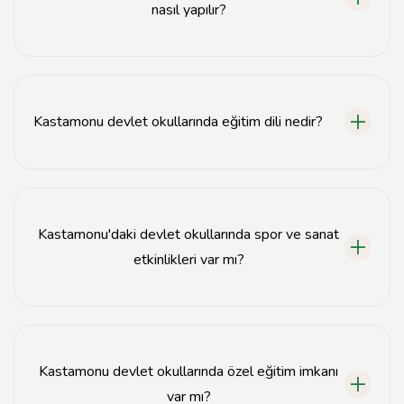
nasıl yapılır?
Öğrenci kaydı, ilgili okulun kayıt döneminde gerekli
belgelerle birlikte başvurarak yapılır.
Kastamonu devlet okullarında eğitim dili nedir?
Kastamonu devlet okullarında eğitim dili Türkçedir.
Kastamonu'daki devlet okullarında spor ve sanat
etkinlikleri var mı?
Evet, Kastamonu devlet okullarında spor ve sanat
etkinlikleri düzenlenmektedir.
Kastamonu devlet okullarında özel eğitim imkanı
var mı?