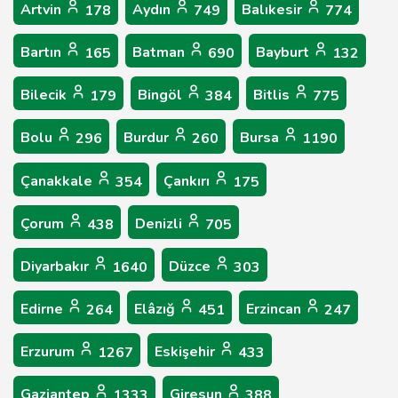
Artvin
Aydın
Balıkesir
178
749
774
Bartın
Batman
Bayburt
165
690
132
Bilecik
Bingöl
Bitlis
179
384
775
Bolu
Burdur
Bursa
296
260
1190
Çanakkale
Çankırı
354
175
Çorum
Denizli
438
705
Diyarbakır
Düzce
1640
303
Edirne
Elâzığ
Erzincan
264
451
247
Erzurum
Eskişehir
1267
433
Gaziantep
Giresun
1333
388