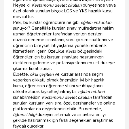
Neyse ki,
Kastamonu devlet okulları
bünyesinde veya
özel olarak sunulan birçok LGS ve YKS hazırlık kursu
mevcuttur.
Peki, bu kurslar öğrencilere ne gibi
eğitim imkanları
sunuyor? Genellikle kurslar, sınav müfredatına hakim
uzman öğretmenler tarafından verilen dersleri,
düzenli deneme sınavlarını, soru çözüm saatlerini ve
öğrencinin bireysel ihtiyaçlarına yönelik rehberlik
hizmetlerini içerir. Özellikle
Kasta
bölgesindeki
öğrenciler için bu kurslar, sınavlara hazırlanırken
eksiklerini giderme ve potansiyellerini en üst düzeye
çıkarma fırsatı sunar.
Elbette,
okul çeşitleri
ve kurslar arasında seçim
yaparken dikkatli olmak önemlidir. İyi bir hazırlık
kursu, öğrencinin öğrenme stilini ve ihtiyaçlarını
dikkate alarak kişiselleştirilmiş bir
eğitim rehberi
sunabilmelidir.
Kastamonu devlet okulları
tarafından
sunulan kursların yanı sıra, özel dershaneler ve online
platformlar da değerlendirilebilir. Bu nedenle,
öğrenci bilgi
düzeyini artırmak ve sınavlara en iyi
şekilde hazırlanmak için farklı seçenekleri araştırmak
faydalı olacaktır.