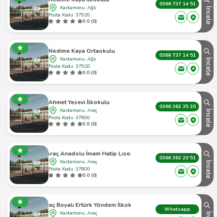
0366 737 14 51
Kastamonu, Ağlı
İncele
Posta Kodu: 37920
0.0 (0)
Nedime Kaya Ortaokulu
0366 737 14 51
Kastamonu, Ağlı
İncele
Posta Kodu: 37920
0.0 (0)
Ahmet Yesevi İlkokulu
0366 362 35 30
Kastamonu, Araç
İncele
Posta Kodu: 37800
0.0 (0)
Araç Anadolu İmam Hatip Lisesi
0366 362 20 51
Kastamonu, Araç
İncele
Posta Kodu: 37800
0.0 (0)
Araç Boyalı Ertürk Yöndem İlkokulu
Whatsapp
Kastamonu, Araç