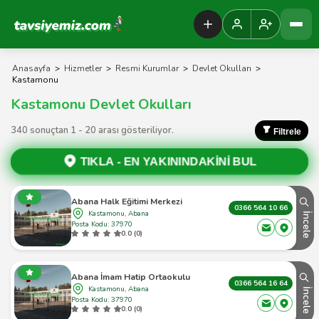
Tavsiyemiz Anasayfa
Anasayfa
>
Hizmetler
>
Resmi Kurumlar
>
Devlet Okulları
>
Kastamonu
Kastamonu Devlet Okulları
340 sonuçtan 1 - 20 arası gösteriliyor.
Filtrele
TIKLA -
EN YAKININDAKİNİ BUL
Abana Halk Eğitimi Merkezi
0366 564 10 66
Kastamonu, Abana
İncele
Posta Kodu: 37970
0.0 (0)
Abana İmam Hatip Ortaokulu
0366 564 16 64
Kastamonu, Abana
İncele
Posta Kodu: 37970
0.0 (0)