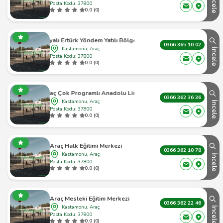
İncele
Posta Kodu: 37800
0.0 (0)
Araç Boyalı Ertürk Yöndem Yatılı Bölge Ortaokulu
0366 365 10 02
Kastamonu, Araç
İncele
Posta Kodu: 37800
0.0 (0)
Araç Çok Programlı Anadolu Lisesi
0366 362 36 36
Kastamonu, Araç
İncele
Posta Kodu: 37800
0.0 (0)
Araç Halk Eğitimi Merkezi
0366 362 10 78
Kastamonu, Araç
İncele
Posta Kodu: 37800
0.0 (0)
Araç Mesleki Eğitim Merkezi
0366 362 22 46
Kastamonu, Araç
İncele
Posta Kodu: 37800
0.0 (0)