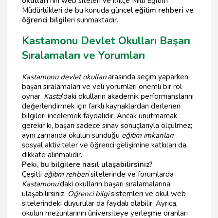
okulları
'nın web siteleri ve il/ilçe Milli Eğitim
Müdürlükleri de bu konuda güncel
eğitim rehberi
ve
öğrenci bilgi
leri sunmaktadır.
Kastamonu Devlet Okulları Başarı
Sıralamaları ve Yorumları
Kastamonu devlet okulları
arasında seçim yaparken,
başarı sıralamaları ve veli yorumları önemli bir rol
oynar.
Kasta
'daki okulların akademik performanslarını
değerlendirmek için farklı kaynaklardan derlenen
bilgileri incelemek faydalıdır. Ancak unutmamak
gerekir ki, başarı sadece sınav sonuçlarıyla ölçülmez;
aynı zamanda okulun sunduğu
eğitim imkanları
,
sosyal aktiviteler ve öğrenci gelişimine katkıları da
dikkate alınmalıdır.
Peki, bu bilgilere nasıl ulaşabilirsiniz?
Çeşitli
eğitim rehberi
sitelerinde ve forumlarda
Kastamonu
'daki okulların başarı sıralamalarına
ulaşabilirsiniz.
Öğrenci bilgi
sistemleri ve okul web
sitelerindeki duyurular da faydalı olabilir. Ayrıca,
okulun mezunlarının üniversiteye yerleşme oranları