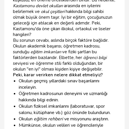
kuşkusuz en önemli önceliklerden biridir. Bu nedenle,
Kastamonu devlet okulları
arasında en iyilerini
belirlemek ve
okul çeşitleri
hakkında bilgi sahibi
olmak büyük önem taşır. İyi bir eğitim, çocuğunuzun
geleceği için atılacak en değerli adımdır. Peki,
Kastamonu'da öne çıkan ilkokul, ortaokul ve liseler
hangileri?
Bu sorunun cevabı, aslında birçok faktöre bağlıdır.
Okulun akademik başarısı, öğretmen kadrosu,
sunduğu
eğitim imkanları
ve fiziki şartları bu
faktörlerden bazılarıdır. Elbette, her
öğrenci bilgi
seviyesi ve öğrenme stili farklı olduğundan, bir
okulun "en iyi" olması kişiden kişiye değişebilir.
Peki, karar verirken nelere dikkat etmeliyiz?
Okulun geçmiş yıllardaki sınav başarılarını
inceleyin.
Öğretmen kadrosunun deneyimi ve uzmanlığı
hakkında bilgi edinin.
Okulun fiziksel imkanlarını (laboratuvar, spor
salonu, kütüphane vb.) göz önünde bulundurun.
Okulun
eğitim rehberi
ve misyonunu araştırın.
Mümkünse, okulun velileri ve öğrencileriyle