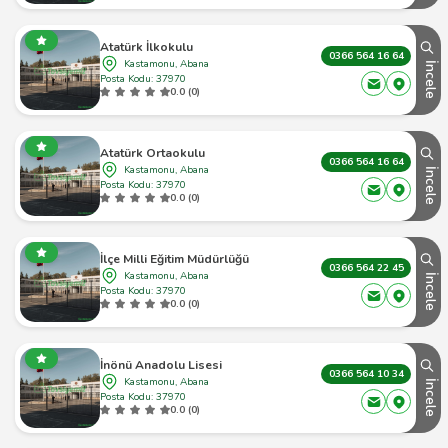
Atatürk İlkokulu
0366 564 16 64
Kastamonu, Abana
İncele
Posta Kodu: 37970
0.0 (0)
Atatürk Ortaokulu
0366 564 16 64
Kastamonu, Abana
İncele
Posta Kodu: 37970
0.0 (0)
İlçe Milli Eğitim Müdürlüğü
0366 564 22 45
Kastamonu, Abana
İncele
Posta Kodu: 37970
0.0 (0)
İnönü Anadolu Lisesi
0366 564 10 34
Kastamonu, Abana
İncele
Posta Kodu: 37970
0.0 (0)