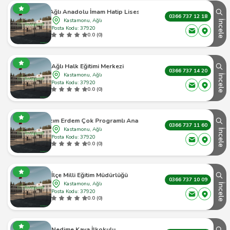
Ağlı Anadolu İmam Hatip Lisesi
0366 737 12 18
Kastamonu, Ağlı
İncele
Posta Kodu: 37920
0.0 (0)
Ağlı Halk Eğitimi Merkezi
0366 737 14 20
Kastamonu, Ağlı
İncele
Posta Kodu: 37920
0.0 (0)
Ağlı Kazım Erdem Çok Programlı Anadolu Lisesi
0366 737 11 60
Kastamonu, Ağlı
İncele
Posta Kodu: 37920
0.0 (0)
İlçe Milli Eğitim Müdürlüğü
0366 737 10 09
Kastamonu, Ağlı
İncele
Posta Kodu: 37920
0.0 (0)
Nedime Kaya İlkokulu