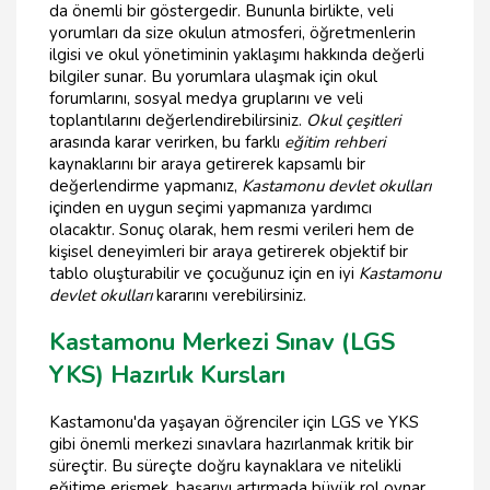
da önemli bir göstergedir. Bununla birlikte, veli
yorumları da size okulun atmosferi, öğretmenlerin
ilgisi ve okul yönetiminin yaklaşımı hakkında değerli
bilgiler sunar. Bu yorumlara ulaşmak için okul
forumlarını, sosyal medya gruplarını ve veli
toplantılarını değerlendirebilirsiniz.
Okul çeşitleri
arasında karar verirken, bu farklı
eğitim rehberi
kaynaklarını bir araya getirerek kapsamlı bir
değerlendirme yapmanız,
Kastamonu devlet okulları
içinden en uygun seçimi yapmanıza yardımcı
olacaktır. Sonuç olarak, hem resmi verileri hem de
kişisel deneyimleri bir araya getirerek objektif bir
tablo oluşturabilir ve çocuğunuz için en iyi
Kastamonu
devlet okulları
kararını verebilirsiniz.
Kastamonu Merkezi Sınav (LGS
YKS) Hazırlık Kursları
Kastamonu'da yaşayan öğrenciler için LGS ve YKS
gibi önemli merkezi sınavlara hazırlanmak kritik bir
süreçtir. Bu süreçte doğru kaynaklara ve nitelikli
eğitime erişmek, başarıyı artırmada büyük rol oynar.