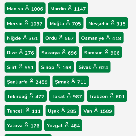
Manisa
Mardin
1006
1147
Mersin
Muğla
Nevşehir
1097
705
315
Niğde
Ordu
Osmaniye
361
567
418
Rize
Sakarya
Samsun
276
696
906
Siirt
Sinop
Sivas
551
168
624
Şanlıurfa
Şırnak
2459
711
Tekirdağ
Tokat
Trabzon
472
987
601
Tunceli
Uşak
Van
111
285
1589
Yalova
Yozgat
176
484