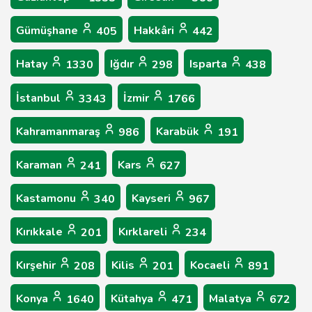
Gümüşhane
Hakkâri
405
442
Hatay
Iğdır
Isparta
1330
298
438
İstanbul
İzmir
3343
1766
Kahramanmaraş
Karabük
986
191
Karaman
Kars
241
627
Kastamonu
Kayseri
340
967
Kırıkkale
Kırklareli
201
234
Kırşehir
Kilis
Kocaeli
208
201
891
Konya
Kütahya
Malatya
1640
471
672