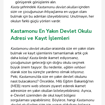
görüşerek görüşlerini alın.
Kasta
şehrindeki
Kastamonu devlet okulları
içinden
sizin ve çocuğunuzun ihtiyaçlarına en uygun olanı
bulmak için bu adımları izleyebilirsiniz. Unutmayın, her
okulun farklı güçlü yönleri vardır.
Kastamonu En Yakın Devlet Okulu
Adresi ve Kayıt İşlemleri
Kastamonu devlet okulları
arasında size en yakın olanı
bulmak ve kayıt işlemlerini tamamlamak artık çok
daha kolay!
Kasta
ilinde ikamet ediyorsanız,
çocuğunuzun geleceği için doğru okulu seçmek
büyük önem taşıyor. Bu nedenle,
eğitim rehberi
olarak size bu süreçte yardımcı olmak istiyoruz.
Peki,
Kastamonu
'da size en yakın devlet okulunu
nasıl bulacaksınız? Öncelikle, Milli Eğitim Bakanlığı'nın
(MEB) resmi web sitesini ziyaret ederek ikamet
adresinize en yakın okulları listeleyebilirsiniz. Ayrıca,
e-Devlet üzerinden de okul kayıt bölgesi
sorgulaması yapabilirsiniz. Böylece, hangi
Kastamonu
devlet okulları
'nın sizin için uygun olduğunu kolayca