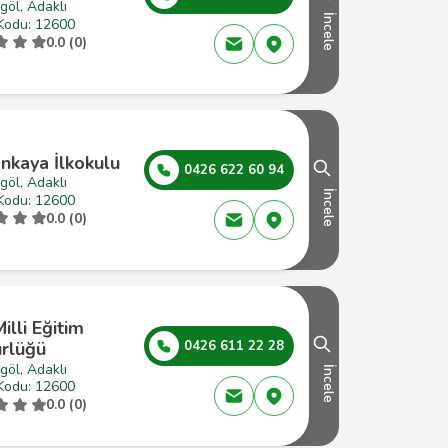
göl, Adaklı
İncele
Kodu: 12600
0.0 (0)
nkaya İlkokulu
0426 622 60 94
göl, Adaklı
İncele
Kodu: 12600
0.0 (0)
Milli Eğitim
rlüğü
0426 611 22 28
göl, Adaklı
İncele
Kodu: 12600
0.0 (0)