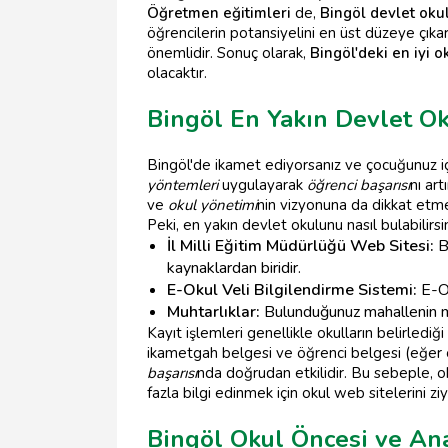
Öğretmen eğitimleri
de,
Bingöl devlet okul
öğrencilerin potansiyelini en üst düzeye çı
önemlidir. Sonuç olarak,
Bingöl'deki en iyi o
olacaktır.
Bingöl En Yakın Devlet Ok
Bingöl'de ikamet ediyorsanız ve çocuğunuz içi
yöntemleri
uygulayarak
öğrenci başarısı
nı ar
ve
okul yönetimi
nin vizyonuna da dikkat etm
Peki, en yakın devlet okulunu nasıl bulabilirsi
İl Milli Eğitim Müdürlüğü Web Sitesi:
Bi
kaynaklardan biridir.
E-Okul Veli Bilgilendirme Sistemi:
E-Ok
Muhtarlıklar:
Bulunduğunuz mahallenin muh
Kayıt işlemleri genellikle okulların belirlediğ
ikametgah belgesi ve öğrenci belgesi (eğer ö
başarısı
nda doğrudan etkilidir. Bu sebeple, o
fazla bilgi edinmek için okul web sitelerini zi
Bingöl Okul Öncesi ve Ana