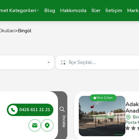
met Kategorileri
Blog
Hakkımızda
İller
İletişim
Mark
kulları
>
Bingöl
İlçe seçin
Öne Çıkan
Adak
0426 611 21 21
Anado
Bin
İncele
Posta 