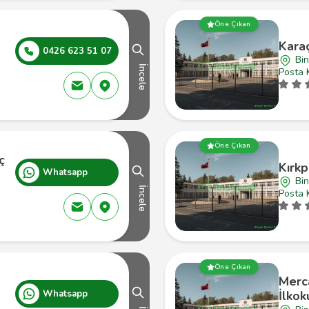
Öne Çıkan
Kara
0426 623 51 07
Bin
İncele
Posta 
Öne Çıkan
ç
Kırkp
Whatsapp
Bin
İncele
Posta 
Öne Çıkan
Merc
Whatsapp
İlkok