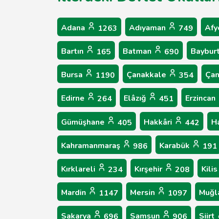
Adana
Adıyaman
Afy
1263
749
Bartın
Batman
Baybur
165
690
Bursa
Çanakkale
Çan
1190
354
Edirne
Elâzığ
Erzincan
264
451
Gümüşhane
Hakkâri
H
405
442
Kahramanmaraş
Karabük
986
191
Kırklareli
Kırşehir
Kili
234
208
Mardin
Mersin
Muğl
1147
1097
Sakarya
Samsun
Siirt
696
906