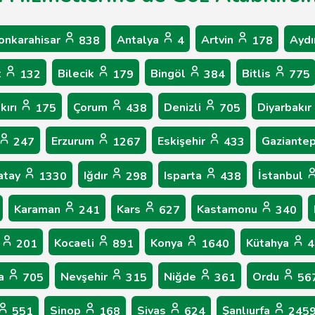
onkarahisar
Antalya
Artvin
Ayd
838
4
178
t
Bilecik
Bingöl
Bitlis
132
179
384
775
kırı
Çorum
Denizli
Diyarbakır
175
438
705
Erzurum
Eskişehir
Gaziante
247
1267
433
atay
Iğdır
Isparta
İstanbul
1330
298
438
Karaman
Kars
Kastamonu
241
627
340
s
Kocaeli
Konya
Kütahya
201
891
1640
4
a
Nevşehir
Niğde
Ordu
705
315
361
56
Sinop
Sivas
Şanlıurfa
551
168
624
245