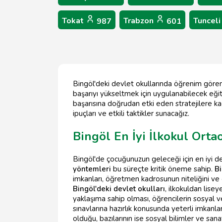
Tokat
Trabzon
Tuncel
987
601
Bingöl'deki devlet okullarında öğrenim gören 
başarıyı yükseltmek için uygulanabilecek eğ
başarısına doğrudan etki eden stratejilere ka
ipuçları ve etkili taktikler sunacağız.
Bingöl En İyi İlkokul Orta
Bingöl'de çocuğunuzun geleceği için en iyi d
yöntemleri
bu süreçte kritik öneme sahip.
Bi
imkanları, öğretmen kadrosunun niteliğini ve
Bingöl'deki devlet okulları
, ilkokuldan lise
yaklaşıma sahip olması, öğrencilerin sosyal 
sınavlarına hazırlık konusunda yeterli imkanla
olduğu, bazılarının ise sosyal bilimler ve sanat