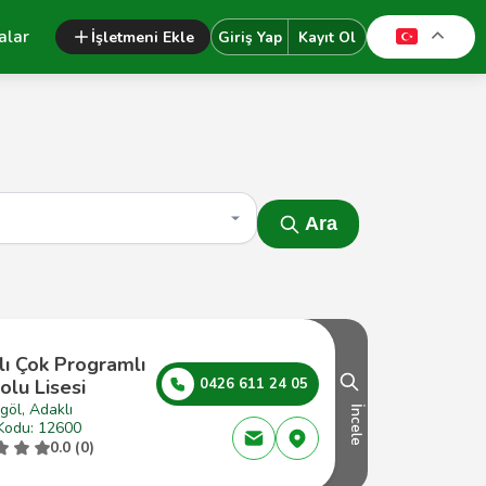
alar
İşletmeni Ekle
Giriş Yap
Kayıt Ol
Ara
lı Çok Programlı
lu Lisesi
0426 611 24 05
göl, Adaklı
İncele
Kodu: 12600
0.0 (0)