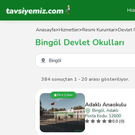
Tavsiyemiz Anasayfa
Hiz
Anasayfa
>
Hizmetler
>
Resmi Kurumlar
>
Devlet O
Bingöl Devlet Okulları
Şehir seçin
384 sonuçtan 1 - 20 arası gösteriliyor.
Öne Çıkan
Adaklı Anaokulu
Bingöl, Adaklı
Posta Kodu: 12600
0.0 (0)