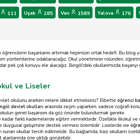
i
Uşak
Van
Yalova
111
285
1589
176
öğrencilerin başarılarını artırmak hepimizin ortak hedefi. Bu blog y
itim yöntemlerine odaklanacağız. Okul yönetiminin rolünden, öğret
dar pek çok konuyu ele alacağız. Bingöl'deki okullarımızda başarıyı 
okul ve Liseler
evlet okulunu ararken nelere dikkat etmelisiniz? Elbette
öğrenci ba
ngöl devlet okulları
arasında seçim yaparken, sadece coğrafi kon
 okulun genel başarısını da göz önünde bulundurmak gerekir.
ye kadar farklı kademelerde eğitim vermektedir. Özellikle ilkokul ve
ve duygusal gelişimine destek vermesi önemlidir. Liselerde ise
öğre
rı sunan okullar tercih edilmelidir. Bu bağlamda, bazı okulların öze
 alanlarında öne çıktığı görülebilir.