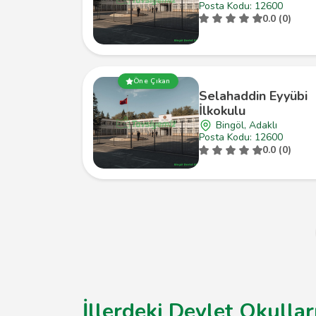
Posta Kodu: 12600
0.0 (0)
Öne Çıkan
Selahaddin Eyyübi
İlkokulu
Bingöl, Adaklı
Posta Kodu: 12600
0.0 (0)
İllerdeki Devlet Okullar