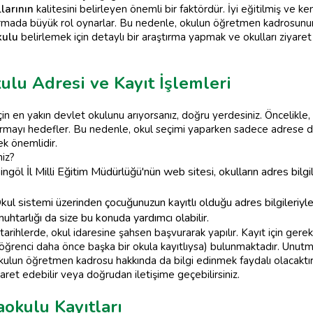
larının
kalitesini belirleyen önemli bir faktördür. İyi eğitilmiş ve ke
karmada büyük rol oynarlar. Bu nedenle, okulun öğretmen kadrosunun
kulu
belirlemek için detaylı bir araştırma yapmak ve okulları ziyare
ulu Adresi ve Kayıt İşlemleri
n en yakın devlet okulunu arıyorsanız, doğru yerdesiniz. Öncelikle,
tırmayı hedefler. Bu nedenle, okul seçimi yaparken sadece adrese 
ek önemlidir.
niz?
ngöl İl Milli Eğitim Müdürlüğü'nün web sitesi, okulların adres bilgi
ul sistemi üzerinden çocuğunuzun kayıtlı olduğu adres bilgileriyle 
tarlığı da size bu konuda yardımcı olabilir.
i tarihlerde, okul idaresine şahsen başvurarak yapılır. Kayıt için gerek
ğrenci daha önce başka bir okula kayıtlıysa) bulunmaktadır. Unutm
kulun öğretmen kadrosu hakkında da bilgi edinmek faydalı olacaktır
yaret edebilir veya doğrudan iletişime geçebilirsiniz.
okulu Kayıtları