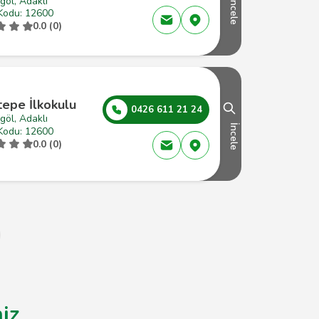
göl, Adaklı
İncele
Kodu: 12600
0.0 (0)
tepe İlkokulu
0426 611 21 24
göl, Adaklı
İncele
Kodu: 12600
0.0 (0)
niz