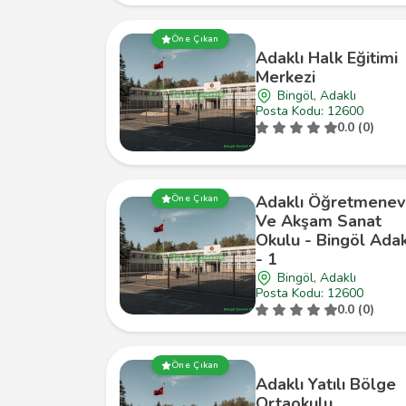
Öne Çıkan
Adaklı Halk Eğitimi
Merkezi
Bingöl, Adaklı
Posta Kodu: 12600
0.0 (0)
Adaklı Öğretmenev
Öne Çıkan
Ve Akşam Sanat
Okulu - Bingöl Adak
- 1
Bingöl, Adaklı
Posta Kodu: 12600
0.0 (0)
Öne Çıkan
Adaklı Yatılı Bölge
Ortaokulu