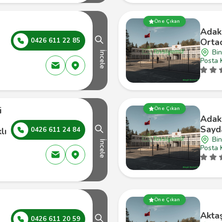
Öne Çıkan
Adak
0426 611 22 85
Orta
Bin
İncele
Posta 
i
Öne Çıkan
Adakl
Sayd
lı
0426 611 24 84
Bin
İncele
Posta 
Öne Çıkan
Aktaş
0426 611 20 59