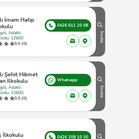
lı İmam Hatip
okulu
0426 611 20 08
göl, Adaklı
İncele
Kodu: 12600
0.0 (0)
ı Şehit Hikmet
an İlkokulu
Whatsapp
göl, Adaklı
İncele
Kodu: 12600
0.0 (0)
 İlkokulu
0426 208 10 30