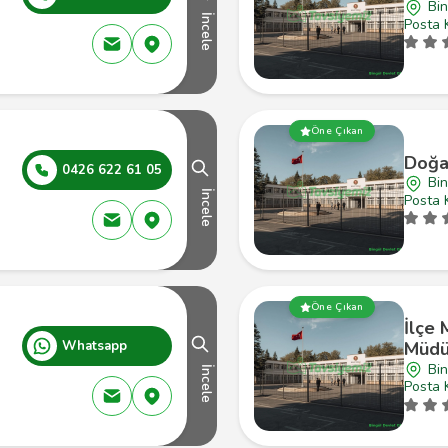
Bin
İncele
Posta 
Öne Çıkan
Doğa
0426 622 61 05
Bin
İncele
Posta 
Öne Çıkan
İlçe 
Whatsapp
Müdü
Bin
İncele
Posta 