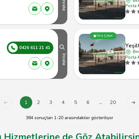
Bin
İncele
Posta 
Öne Çıkan
Yeşil
0426 611 21 41
Bin
İncele
Posta 
1
2
3
4
5
6
...
20
384 sonuçtan 1-20 arasındakiler gösteriliyor
ı Hizmetlerine de Göz Atabilirsi