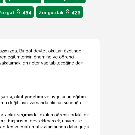
Yozgat
Zonguldak
484
426
azımızda, Bingöl devlet okulları özelinde
men eğitimlerinin önemine ve öğrenci
yakalamak için neler yapılabileceğine dair
şarısı
,
okul yönetimi
ve uygulanan
eğitim
umu değil, aynı zamanda okulun sunduğu
 ortaokul seçiminde, okulun öğrenci odaklı bir
nci başarısını
destekleyecek, üniversite
llikle fen ve matematik alanlarında daha güçlü