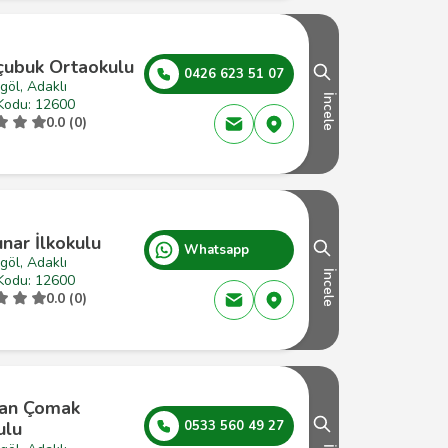
çubuk Ortaokulu
0426 623 51 07
göl, Adaklı
İncele
Kodu: 12600
0.0 (0)
ınar İlkokulu
Whatsapp
göl, Adaklı
İncele
Kodu: 12600
0.0 (0)
an Çomak
ulu
0533 560 49 27