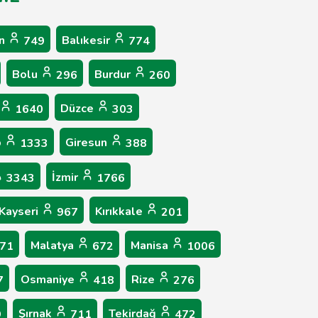
ın
Balıkesir
749
774
Bolu
Burdur
296
260
Düzce
1640
303
p
Giresun
1333
388
İzmir
3343
1766
Kayseri
Kırıkkale
967
201
Malatya
Manisa
71
672
1006
Osmaniye
Rize
7
418
276
Şırnak
Tekirdağ
9
711
472