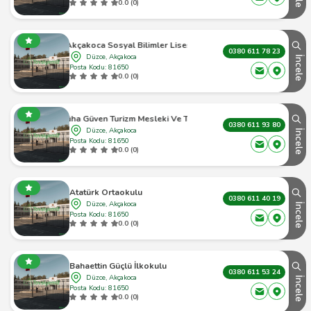
0.0 (0)
Akçakoca Sosyal Bilimler Lisesi
0380 611 78 23
Düzce, Akçakoca
İncele
Posta Kodu: 81650
0.0 (0)
a Süha Güven Turizm Mesleki Ve Teknik Anadolu Lisesi
0380 611 93 80
Düzce, Akçakoca
İncele
Posta Kodu: 81650
0.0 (0)
Atatürk Ortaokulu
0380 611 40 19
Düzce, Akçakoca
İncele
Posta Kodu: 81650
0.0 (0)
Bahaettin Güçlü İlkokulu
0380 611 53 24
Düzce, Akçakoca
İncele
Posta Kodu: 81650
0.0 (0)