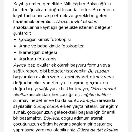
Kayıt işlemleri genellikle Milli Eğitim Bakanlığı'nın
belirlediği takvim doğrultusunda ilerler. Bu nedenle,
kayıt tarihlerini takip etmek ve gerekli belgeleri
hazırlamak önemlidir.
Düzce devlet okulları
anaokullarına kayıt için genellikle istenen belgeler
şunlardır:
Çocuğun kimlik fotokopisi
Anne ve baba kimlik fotokopileri
İkametgah belgesi
Aşı kartı fotokopisi
Ayrıca
, bazı okullar ek olarak başvuru formu veya
sağlık raporu gibi belgeler isteyebilir.
Bu yüzden
,
başvurulan okulun web sitesini ziyaret etmek veya
doğrudan okul yönetimiyle iletişime geçmek en
doğru bilgiyi sağlayacaktır. Unutmayın,
Düzce devlet
okulları
anaokulları, her çocuğa eşit
eğitim kalitesi
sunmayı hedefler ve bu da
okul avantajları
arasında
sayılabilir.
Sonuç olarak
erken yaşta nitelikli bir eğitim
almak, çocuğunuzun gelecekteki başarısı için önemli
bir basamaktır.
Böylece
, doğru adımları atarak
çocuğunuzun eğitim hayatına sağlam bir başlangıç
yapmasına yardımcı olabilirsiniz.
Düzce devlet okulları