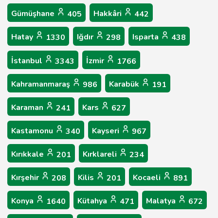
Gümüşhane
Hakkâri
405
442
Hatay
Iğdır
Isparta
1330
298
438
İstanbul
İzmir
3343
1766
Kahramanmaraş
Karabük
986
191
Karaman
Kars
241
627
Kastamonu
Kayseri
340
967
Kırıkkale
Kırklareli
201
234
Kırşehir
Kilis
Kocaeli
208
201
891
Konya
Kütahya
Malatya
1640
471
672