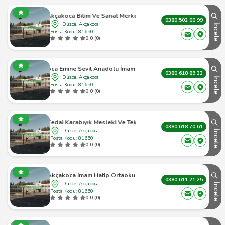
Akçakoca Bilim Ve Sanat Merkezi
0380 502 00 99
Düzce, Akçakoca
İncele
Posta Kodu: 81650
0.0 (0)
Akçakoca Emine Sevil Anadolu İmam Hatip Lisesi
0380 618 89 33
Düzce, Akçakoca
İncele
Posta Kodu: 81650
0.0 (0)
koca Fedai Karabıyık Mesleki Ve Teknik Anadolu Lisesi
0380 618 70 61
Düzce, Akçakoca
İncele
Posta Kodu: 81650
0.0 (0)
Akçakoca İmam Hatip Ortaokulu
0380 611 21 25
Düzce, Akçakoca
İncele
Posta Kodu: 81650
0.0 (0)