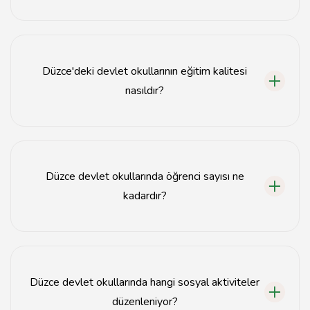
Kayıt işlemleri, okulun web sitesi üzerinden veya
doğrudan okul müdürlüğüne başvurarak yapılabilir.
Düzce'deki devlet okullarının eğitim kalitesi
nasıldır?
Düzce'deki devlet okulları, Milli Eğitim Bakanlığı
müfredatına uygun eğitim vererek kaliteli bir eğitim
sunmaktadır.
Düzce devlet okullarında öğrenci sayısı ne
kadardır?
Düzce devlet okullarında öğrenci sayısı okula göre
değişiklik göstermektedir, ancak genellikle her okulda
yüzlerce öğrenci bulunmaktadır.
Düzce devlet okullarında hangi sosyal aktiviteler
düzenleniyor?