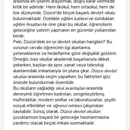
arasında en iyilerini araştırmak, doğru karar vermede
kritik bir adımdır. Hem ilkokul, hem ortaokul, hem de
lise düzeyinde, Düzce'de birçok başarılı devlet okulu
bulunmaktadır. Özellikle
eğitim kalitesi
ve sundukları
eğitim fırsatları
ile öne çıkan bu okullar, öğrencilerin
geleceğine yatırım yapmanın en güvenilir yollarından
biridir.
Peki, Düzce'deki en iyi devlet okulları hangileri? Bu
sorunun cevabı öğrencinin ilgi alanlarına,
yeteneklerine ve hedeflerine göre değişiklik gösterir.
Örneğin, bazı okullar akademik başarılarıyla dikkat
çekerken, bazıları da spor, sanat veya teknoloji
alanlarındaki imkanlarıyla ön plana çıkar.
Düzce devlet
okulları
arasında seçim yaparken, bu faktörleri göz
önünde bulundurmak önemlidir.
Bu okulların sağladığı
okul avantajları
arasında
deneyimli öğretmen kadroları, zenginleştirilmiş
müfredatlar, modern sınıflar ve laboratuvarlar, çeşitli
sosyal etkinlikler ve
öğrenci rehberi
çalışmaları
sayılabilir. Sonuç olarak,
Düzce devlet okulları
çocuklarınızın başarılı bir geleceğe hazırlanmasına
yardımcı olacak birçok imkanı sunmaktadır.