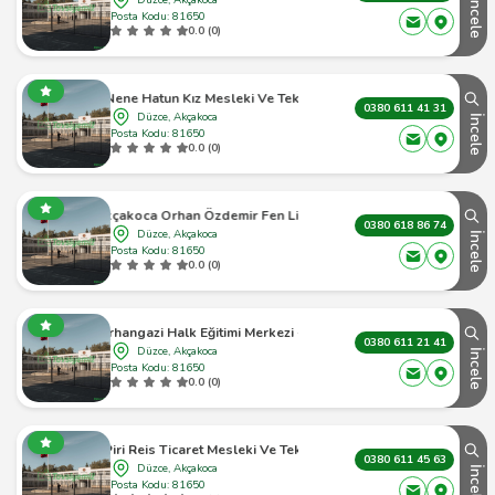
İncele
Posta Kodu: 81650
0.0 (0)
koca Nene Hatun Kız Mesleki Ve Teknik Anadolu Lisesi
0380 611 41 31
Düzce, Akçakoca
İncele
Posta Kodu: 81650
0.0 (0)
Akçakoca Orhan Özdemir Fen Lisesi
0380 618 86 74
Düzce, Akçakoca
İncele
Posta Kodu: 81650
0.0 (0)
ca Orhangazi Halk Eğitimi Merkezi - Düzce Akçakoca - 1
0380 611 21 41
Düzce, Akçakoca
İncele
Posta Kodu: 81650
0.0 (0)
oca Piri Reis Ticaret Mesleki Ve Teknik Anadolu Lisesi
0380 611 45 63
Düzce, Akçakoca
İncele
Posta Kodu: 81650