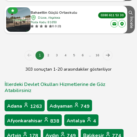
Bahaettin Güçlü Ortaokulu
0380 611 53 30
Düzce, Akçakoca
İncele
Posta Kodu: 81650
0.0 (0)
1
2
3
4
5
6
...
16
303 sonuçtan 1-20 arasındakiler gösteriliyor
İllerdeki Devlet Okulları Hizmetlerine de Göz
Atabilirsiniz
Adana
Adıyaman
1263
749
Afyonkarahisar
Antalya
838
4
Artvin
Aydın
Balıkesir
178
749
774