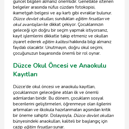
güncel bilgileri almanız önemlidir. Genellikle istenen
belgeler arasında nüfus cüzdanı fotokopisi,
ikametgah belgesi ve aşı kartı gibi evraklar bulunur.
Düzce devlet okulları
, sundukları
eğitim fırsatları
ve
okul avantajları
ile dikkat çekiyor. Çocuklarınızın
geleceği için doğru bir seçim yapmak istiyorsanız,
kayıt işlemlerini dikkatle takip etmeniz ve okulları
ziyaret ederek
eğitim kalitesi
hakkında bilgi almanız
faydalı olacaktır. Unutmayın, doğru okul seçimi,
çocuğunuzun başarısında önemli bir rol oynar.
Düzce Okul Öncesi ve Anaokulu
Kayıtları
Düzce’de okul öncesi ve anaokulu kayıtları,
çocuklarınızın geleceğine atılan ilk ve önemli
adımlardan biridir. Bu dönem, çocukların sosyal
becerilerini geliştirmeleri, öğrenmeye olan ilgilerini
artırmaları ve ilkokula hazırlanmaları açısından kritik
bir öneme sahiptir. Dolayısıyla,
Düzce devlet okulları
bünyesindeki anaokulları, kaliteli bir başlangıç için
cazip
eğitim fırsatları
sunar.