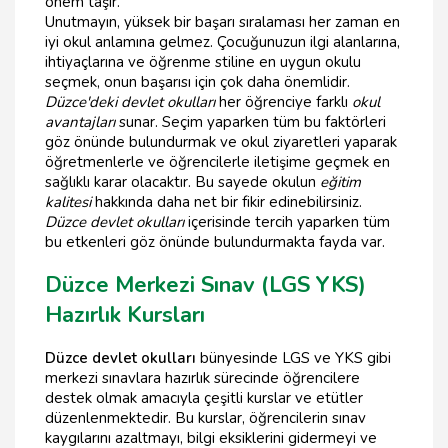
önem taşır.
Unutmayın, yüksek bir başarı sıralaması her zaman en
iyi okul anlamına gelmez. Çocuğunuzun ilgi alanlarına,
ihtiyaçlarına ve öğrenme stiline en uygun okulu
seçmek, onun başarısı için çok daha önemlidir.
Düzce'deki devlet okulları
her öğrenciye farklı
okul
avantajları
sunar. Seçim yaparken tüm bu faktörleri
göz önünde bulundurmak ve okul ziyaretleri yaparak
öğretmenlerle ve öğrencilerle iletişime geçmek en
sağlıklı karar olacaktır. Bu sayede okulun
eğitim
kalitesi
hakkında daha net bir fikir edinebilirsiniz.
Düzce devlet okulları
içerisinde tercih yaparken tüm
bu etkenleri göz önünde bulundurmakta fayda var.
Düzce Merkezi Sınav (LGS YKS)
Hazırlık Kursları
Düzce devlet okulları
bünyesinde LGS ve YKS gibi
merkezi sınavlara hazırlık sürecinde öğrencilere
destek olmak amacıyla çeşitli kurslar ve etütler
düzenlenmektedir. Bu kurslar, öğrencilerin sınav
kaygılarını azaltmayı, bilgi eksiklerini gidermeyi ve