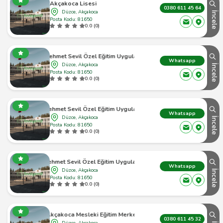
Akçakoca Lisesi
0380 611 45 64
Düzce, Akçakoca
İncele
Posta Kodu: 81650
0.0 (0)
ca Mehmet Sevil Özel Eğitim Uygulama Okulu I. Kademe
Whatsapp
Düzce, Akçakoca
İncele
Posta Kodu: 81650
0.0 (0)
a Mehmet Sevil Özel Eğitim Uygulama Okulu Iı. Kademe
Whatsapp
Düzce, Akçakoca
İncele
Posta Kodu: 81650
0.0 (0)
a Mehmet Sevil Özel Eğitim Uygulama Okulu Iıı. Kademe
Whatsapp
Düzce, Akçakoca
İncele
Posta Kodu: 81650
0.0 (0)
Akçakoca Mesleki Eğitim Merkezi
0380 611 45 32
Düzce, Akçakoca