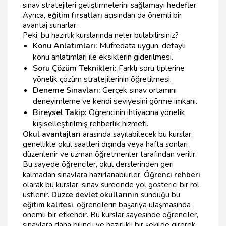
sınav stratejileri geliştirmelerini sağlamayı hedefler.
Ayrıca,
eğitim fırsatları
açısından da önemli bir
avantaj sunarlar.
Peki, bu hazırlık kurslarında neler bulabilirsiniz?
Konu Anlatımları:
Müfredata uygun, detaylı
konu anlatımları ile eksiklerin giderilmesi.
Soru Çözüm Teknikleri:
Farklı soru tiplerine
yönelik çözüm stratejilerinin öğretilmesi.
Deneme Sınavları:
Gerçek sınav ortamını
deneyimleme ve kendi seviyesini görme imkanı.
Bireysel Takip:
Öğrencinin ihtiyacına yönelik
kişiselleştirilmiş rehberlik hizmeti.
Okul avantajları
arasında sayılabilecek bu kurslar,
genellikle okul saatleri dışında veya hafta sonları
düzenlenir ve uzman öğretmenler tarafından verilir.
Bu sayede öğrenciler, okul derslerinden geri
kalmadan sınavlara hazırlanabilirler.
Öğrenci rehberi
olarak bu kurslar, sınav sürecinde yol gösterici bir rol
üstlenir.
Düzce devlet okullarının
sunduğu bu
eğitim kalitesi
, öğrencilerin başarıya ulaşmasında
önemli bir etkendir. Bu kurslar sayesinde öğrenciler,
sınavlara daha bilinçli ve hazırlıklı bir şekilde girerek