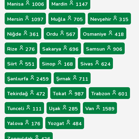
Manisa
Mardin
1006
1147
Mersin
Muğla
Nevşehir
1097
705
315
Niğde
Ordu
Osmaniye
361
567
418
Rize
Sakarya
Samsun
276
696
906
Siirt
Sinop
Sivas
551
168
624
Şanlıurfa
Şırnak
2459
711
Tekirdağ
Tokat
Trabzon
472
987
601
Tunceli
Uşak
Van
111
285
1589
Yalova
Yozgat
176
484
Zonguldak
426