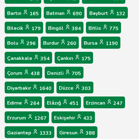
Bartın
Batman
Bayburt
165
690
132
Bilecik
Bingöl
Bitlis
179
384
775
Bolu
Burdur
Bursa
296
260
1190
Çanakkale
Çankırı
354
175
Çorum
Denizli
438
705
Diyarbakır
Düzce
1640
303
Edirne
Elâzığ
Erzincan
264
451
247
Erzurum
Eskişehir
1267
433
Gaziantep
Giresun
1333
388