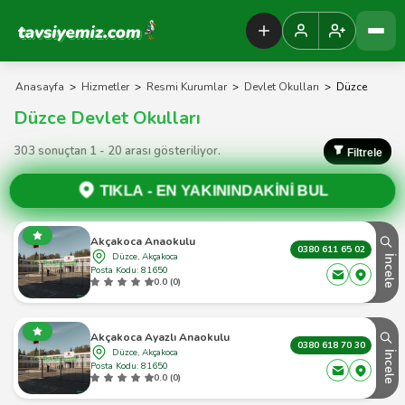
Tavsiyemiz Anasayfa
Anasayfa
>
Hizmetler
>
Resmi Kurumlar
>
Devlet Okulları
>
Düzce
Düzce Devlet Okulları
303 sonuçtan 1 - 20 arası gösteriliyor.
Filtrele
TIKLA -
EN YAKININDAKİNİ BUL
Akçakoca Anaokulu
0380 611 65 02
Düzce, Akçakoca
İncele
Posta Kodu: 81650
0.0 (0)
Akçakoca Ayazlı Anaokulu
0380 618 70 30
Düzce, Akçakoca
İncele
Posta Kodu: 81650
0.0 (0)