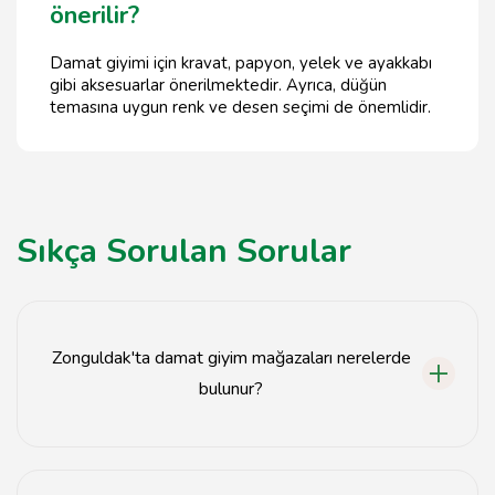
önerilir?
Damat giyimi için kravat, papyon, yelek ve ayakkabı
gibi aksesuarlar önerilmektedir. Ayrıca, düğün
temasına uygun renk ve desen seçimi de önemlidir.
Sıkça Sorulan Sorular
Zonguldak'ta damat giyim mağazaları nerelerde
bulunur?
Zonguldak'ta damat giyim mağazaları genellikle şehir
merkezinde ve alışveriş caddelerinde yer almaktadır.