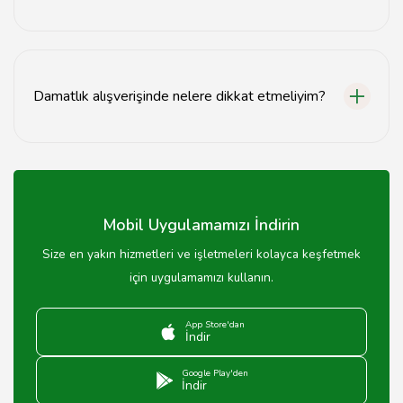
Evet, Zonguldak'taki birçok mağaza özel sipariş imkanı
sunmaktadır.
Damatlık alışverişinde nelere dikkat etmeliyim?
Damatlık alışverişinde beden uyumu, kumaş kalitesi ve
fiyat aralığına dikkat etmelisiniz.
Mobil Uygulamamızı İndirin
Size en yakın hizmetleri ve işletmeleri kolayca keşfetmek
için uygulamamızı kullanın.
App Store'dan
İndir
Google Play'den
İndir