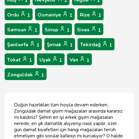
Muş
Nevşehir
Niğde
1
1
1
Ordu
Osmaniye
Rize
1
1
1
Samsun
Sinop
Sivas
1
1
1
Şanlıurfa
Şırnak
Tekirdağ
1
1
1
Tokat
Uşak
Van
1
1
1
Zonguldak
1
Düğün hazırlıkları tüm hızıyla devam ederken,
Zonguldak damat giyim mağazaları arasında kararsız
mı kaldınız? Şehrin en iyi erkek giyim mağazaları
nerede, en şık damatlık alışverişi nasıl yapılır, özel
gün damat kıyafetleri için hangi mağazaları tercih
etmeliyim gibi sorular kafanızı mı kurcalıyor? O halde