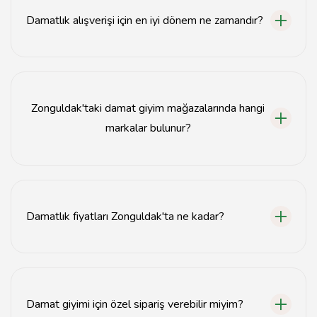
Damatlık alışverişi için en iyi dönem ne zamandır?
Damatlık alışverişi için en iyi dönem, düğün tarihinden
2-3 ay öncesidir.
Zonguldak'taki damat giyim mağazalarında hangi
markalar bulunur?
Zonguldak'taki damat giyim mağazalarında Damat,
Tween, Cengiz Çocuk gibi markalar bulunmaktadır.
Damatlık fiyatları Zonguldak'ta ne kadar?
Zonguldak'taki damatlık fiyatları genellikle 1.500
TL'den başlayıp 5.000 TL'ye kadar çıkmaktadır.
Damat giyimi için özel sipariş verebilir miyim?