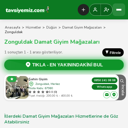
Tavsiyemiz Anasayfa
Anasayfa
>
Hizmetler
>
Düğün
>
Damat Giyim Mağazaları
>
Zonguldak
Zonguldak Damat Giyim Mağazaları
1 sonuçtan 1 - 1 arası gösteriliyor.
Filtrele
TIKLA -
EN YAKININDAKİNİ BUL
Şahin Giyim
0850 241 08 06
Zonguldak, Merkez
İncele
Whatsapp
Posta Kodu: 67980
0.0 (0)
Fiyat Aralığı: 200,00 ₺ - 400,00 ₺
İllerdeki Damat Giyim Mağazaları Hizmetlerine de Göz
Atabilirsiniz