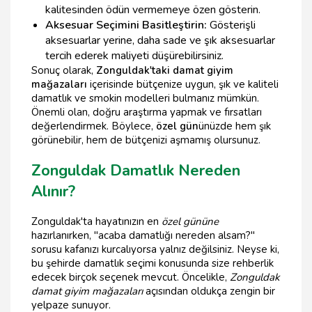
kalitesinden ödün vermemeye özen gösterin.
Aksesuar Seçimini Basitleştirin:
Gösterişli
aksesuarlar yerine, daha sade ve şık aksesuarlar
tercih ederek maliyeti düşürebilirsiniz.
Sonuç olarak,
Zonguldak'taki damat giyim
mağazaları
içerisinde bütçenize uygun, şık ve kaliteli
damatlık ve smokin modelleri bulmanız mümkün.
Önemli olan, doğru araştırma yapmak ve fırsatları
değerlendirmek. Böylece,
özel gün
ünüzde hem şık
görünebilir, hem de bütçenizi aşmamış olursunuz.
Zonguldak Damatlık Nereden
Alınır?
Zonguldak'ta hayatınızın en
özel gününe
hazırlanırken, "acaba damatlığı nereden alsam?"
sorusu kafanızı kurcalıyorsa yalnız değilsiniz. Neyse ki,
bu şehirde damatlık seçimi konusunda size rehberlik
edecek birçok seçenek mevcut. Öncelikle,
Zonguldak
damat giyim mağazaları
açısından oldukça zengin bir
yelpaze sunuyor.