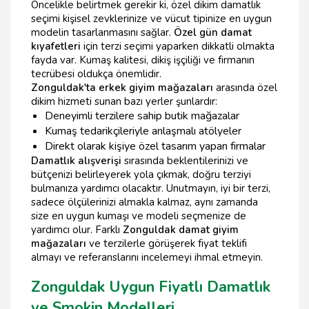
Öncelikle belirtmek gerekir ki, özel dikim damatlık
seçimi kişisel zevklerinize ve vücut tipinize en uygun
modelin tasarlanmasını sağlar.
Özel gün damat
kıyafetleri
için terzi seçimi yaparken dikkatli olmakta
fayda var. Kumaş kalitesi, dikiş işçiliği ve firmanın
tecrübesi oldukça önemlidir.
Zonguldak'ta erkek giyim mağazaları
arasında özel
dikim hizmeti sunan bazı yerler şunlardır:
Deneyimli terzilere sahip butik mağazalar
Kumaş tedarikçileriyle anlaşmalı atölyeler
Direkt olarak kişiye özel tasarım yapan firmalar
Damatlık alışverişi
sırasında beklentilerinizi ve
bütçenizi belirleyerek yola çıkmak, doğru terziyi
bulmanıza yardımcı olacaktır. Unutmayın, iyi bir terzi,
sadece ölçülerinizi almakla kalmaz, aynı zamanda
size en uygun kumaşı ve modeli seçmenize de
yardımcı olur. Farklı
Zonguldak damat giyim
mağazaları
ve terzilerle görüşerek fiyat teklifi
almayı ve referanslarını incelemeyi ihmal etmeyin.
Zonguldak Uygun Fiyatlı Damatlık
ve Smokin Modelleri