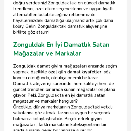
doğru yerdesiniz! Zonguldak'taki en güncel damatlık
trendlerini, özel dikim seçeneklerini ve uygun fiyatlı
alternatifleri bulabileceğiniz rehberimiz ile
hayallerinizdeki damatlığa ulaşmanız artık çok daha
kolay. Gelin, Zonguldak'taki damatlık alışverişine
birlikte göz atalım!
Zonguldak En İyi Damatlık Satan
Mağazalar ve Markalar
Zonguldak damat giyim mağazaları
arasında seçim
yapmak, özellikle
özel gün damat kıyafetleri
söz
konusu olduğunda, oldukça önemli bir karar.
Damatlık alışverişi
sürecinde, hem kaliteyi hem de
güncel trendleri bir arada sunan mağazalar ön plana
çıkıyor. Peki, Zonguldak'ta en iyi damatlık satan
mağazalar ve markalar hangileri?
Öncelikle, dünya markalarının Zonguldak'taki yetkili
satıcılarına göz atmak, tarzınıza uygun bir seçenek
bulmanızı kolaylaştırabilir. Birçok
erkek giyim
mağazaları
, farklı markaların koleksiyonlarını bir
arada sunarak geniş bir yelpaze sunuyor.