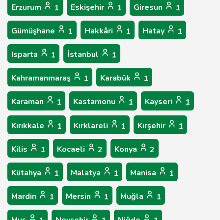
Erzurum
Eskişehir
Giresun
1
1
1
Gümüşhane
Hakkâri
Hatay
1
1
1
Isparta
İstanbul
1
1
Kahramanmaraş
Karabük
1
1
Karaman
Kastamonu
Kayseri
1
1
1
Kırıkkale
Kırklareli
Kırşehir
1
1
1
Kilis
Kocaeli
Konya
1
2
2
Kütahya
Malatya
Manisa
1
1
1
Mardin
Mersin
Muğla
1
1
1