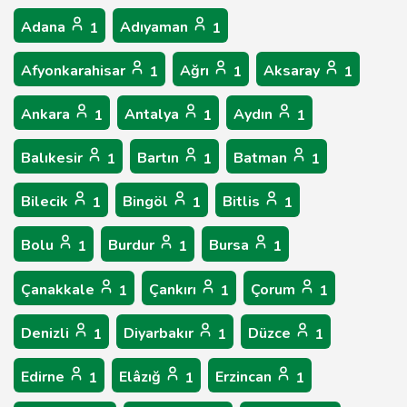
Adana
Adıyaman
1
1
Afyonkarahisar
Ağrı
Aksaray
1
1
1
Ankara
Antalya
Aydın
1
1
1
Balıkesir
Bartın
Batman
1
1
1
Bilecik
Bingöl
Bitlis
1
1
1
Bolu
Burdur
Bursa
1
1
1
Çanakkale
Çankırı
Çorum
1
1
1
Denizli
Diyarbakır
Düzce
1
1
1
Edirne
Elâzığ
Erzincan
1
1
1