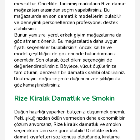
mevcuttur. Öncelikle, tanınmış markaların
Rize damat
mağazaları
arasından seçim yapabilirsiniz. Bu
mağazalarda en son
damatlık modelleri
ni bulabilir
ve deneyimli personellerden profesyonel destek
alabilirsiniz.
Bunun yanı sıra, yerel
erkek giyim
mağazalarına da
göz atmanız önerilir. Bu mağazalarda daha uygun
fiyatlı seçenekler bulabilirsiniz. Ancak, kalite ve
model çeşitliliğini de göz önünde bulundurmanız
önemlidir. Son olarak, özel dikim seçeneğini de
değerlendirebilirsiniz. Böylece, vücut ölçülerinize
tam oturan, benzersiz bir
damatlık
sahibi olabilirsiniz.
Unutmayın, doğru seçimle düğününüzde şıklığınızla
göz kamaştırabilirsiniz.
Rize Kiralık Damatlık ve Smokin
Düğün hazırlığı yaparken bütçenizi düşünmek önemli.
Peki, şıklığınızdan ödün vermeden daha ekonomik bir
çözüm arıyorsanız,
Rize kiralık damatlık
ve smokin
seçenekleri tam size göre olabilir! Özellikle
erkek
damat kıyafetleri
söz konusu olduğunda, kiralama,