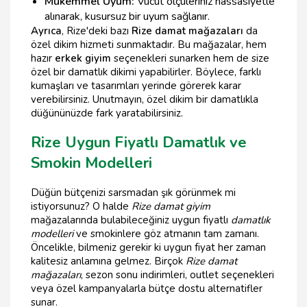
Mükemmel Uyum:
Vücut ölçüleriniz hassasiyetle
alınarak, kusursuz bir uyum sağlanır.
Ayrıca
, Rize'deki bazı
Rize damat mağazaları
da
özel dikim hizmeti sunmaktadır. Bu mağazalar, hem
hazır
erkek giyim
seçenekleri sunarken hem de size
özel bir damatlık dikimi yapabilirler. Böylece, farklı
kumaşları ve tasarımları yerinde görerek karar
verebilirsiniz. Unutmayın, özel dikim bir damatlıkla
düğününüzde fark yaratabilirsiniz.
Rize Uygun Fiyatlı Damatlık ve
Smokin Modelleri
Düğün bütçenizi sarsmadan şık görünmek mi
istiyorsunuz? O halde
Rize damat giyim
mağazalarında bulabileceğiniz uygun fiyatlı
damatlık
modelleri
ve smokinlere göz atmanın tam zamanı.
Öncelikle, bilmeniz gerekir ki uygun fiyat her zaman
kalitesiz anlamına gelmez. Birçok
Rize damat
mağazaları
, sezon sonu indirimleri, outlet seçenekleri
veya özel kampanyalarla bütçe dostu alternatifler
sunar.