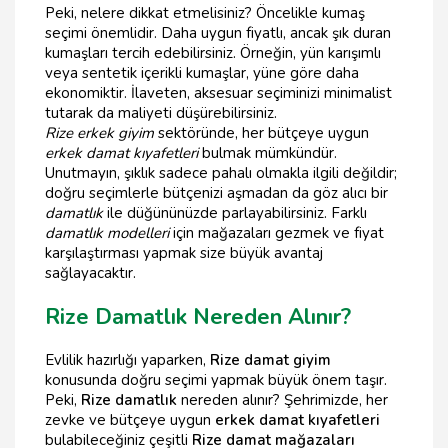
Peki, nelere dikkat etmelisiniz? Öncelikle kumaş
seçimi önemlidir. Daha uygun fiyatlı, ancak şık duran
kumaşları tercih edebilirsiniz. Örneğin, yün karışımlı
veya sentetik içerikli kumaşlar, yüne göre daha
ekonomiktir. İlaveten, aksesuar seçiminizi minimalist
tutarak da maliyeti düşürebilirsiniz.
Rize erkek giyim
sektöründe, her bütçeye uygun
erkek damat kıyafetleri
bulmak mümkündür.
Unutmayın, şıklık sadece pahalı olmakla ilgili değildir;
doğru seçimlerle bütçenizi aşmadan da göz alıcı bir
damatlık
ile düğününüzde parlayabilirsiniz. Farklı
damatlık modelleri
için mağazaları gezmek ve fiyat
karşılaştırması yapmak size büyük avantaj
sağlayacaktır.
Rize Damatlık Nereden Alınır?
Evlilik hazırlığı yaparken,
Rize damat giyim
konusunda doğru seçimi yapmak büyük önem taşır.
Peki,
Rize damatlık
nereden alınır? Şehrimizde, her
zevke ve bütçeye uygun
erkek damat kıyafetleri
bulabileceğiniz çeşitli
Rize damat mağazaları