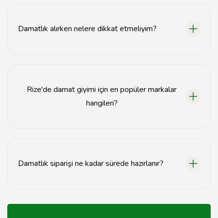
Rize'de damatlık fiyatları, model ve markaya göre
değişiklik göstermekle birlikte genellikle 1000 TL'den
başlamaktadır.
Damatlık alırken nelere dikkat etmeliyim?
Damatlık alırken beden ölçülerine, kumaş kalitesine ve
tasarıma dikkat etmek önemlidir.
Rize'de damat giyimi için en popüler markalar
hangileri?
Rize'de en popüler damat giyimi markaları arasında
Damat Tween, Cengiz Pakel ve Sarar bulunmaktadır.
Damatlık siparişi ne kadar sürede hazırlanır?
Damatlık siparişi genellikle 2-4 hafta içinde hazırlanır,
ancak bu süre mağazaya göre değişebilir.