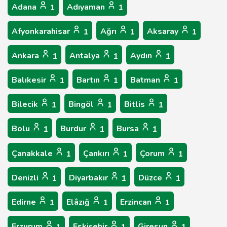
Adana
Adıyaman
1
1
Afyonkarahisar
Ağrı
Aksaray
1
1
1
Ankara
Antalya
Aydın
1
1
1
Balıkesir
Bartın
Batman
1
1
1
Bilecik
Bingöl
Bitlis
1
1
1
Bolu
Burdur
Bursa
1
1
1
Çanakkale
Çankırı
Çorum
1
1
1
Denizli
Diyarbakır
Düzce
1
1
1
Edirne
Elâzığ
Erzincan
1
1
1
Erzurum
Eskişehir
Giresun