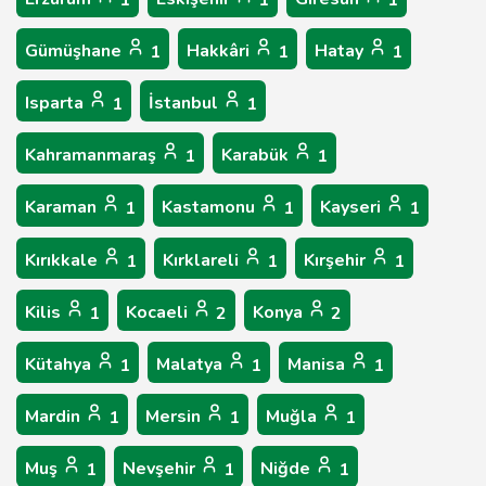
1
1
1
Gümüşhane
Hakkâri
Hatay
1
1
1
Isparta
İstanbul
1
1
Kahramanmaraş
Karabük
1
1
Karaman
Kastamonu
Kayseri
1
1
1
Kırıkkale
Kırklareli
Kırşehir
1
1
1
Kilis
Kocaeli
Konya
1
2
2
Kütahya
Malatya
Manisa
1
1
1
Mardin
Mersin
Muğla
1
1
1
Muş
Nevşehir
Niğde
1
1
1