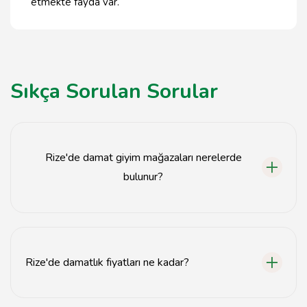
etmekte fayda var.
Sıkça Sorulan Sorular
Rize'de damat giyim mağazaları nerelerde
bulunur?
Rize'deki damat giyim mağazaları genellikle şehir
merkezinde ve popüler alışveriş caddelerinde yer
almaktadır.
Rize'de damatlık fiyatları ne kadar?