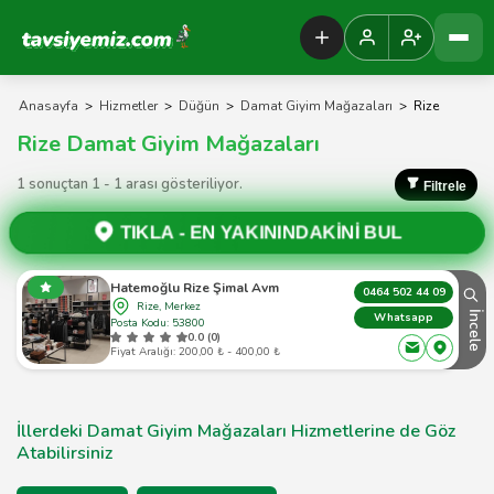
Tavsiyemiz Anasayfa
Anasayfa
>
Hizmetler
>
Düğün
>
Damat Giyim Mağazaları
>
Rize
Rize Damat Giyim Mağazaları
1 sonuçtan 1 - 1 arası gösteriliyor.
Filtrele
TIKLA -
EN YAKININDAKİNİ BUL
Hatemoğlu Rize Şimal Avm
0464 502 44 09
Rize, Merkez
İncele
Whatsapp
Posta Kodu: 53800
0.0 (0)
Fiyat Aralığı: 200,00 ₺ - 400,00 ₺
İllerdeki Damat Giyim Mağazaları Hizmetlerine de Göz
Atabilirsiniz