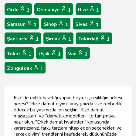
Ordu
Osmaniye
Rize
1
1
1
Samsun
Sinop
Sivas
1
1
1
Şanlıurfa
Şırnak
Tekirdağ
1
1
1
Tokat
Uşak
Van
1
1
1
Zonguldak
1
Rize'de evlilik hazırlığı yapan beyler için şıklığın adresi
neresi? "Rize damat giyim" arayışınızda size rehberlik
edecek bu yazımızda, en seçkin "Rize damat
mağazaları" ve "damatlık modelleri" ile tanışmaya
hazır olun. "Erkek damat kıyafetleri" konusunda
kararsızsanız, farklı tarzlara hitap eden seçenekleri ve
"erkek giyim" trendlerini keşfederek, düğününüzde