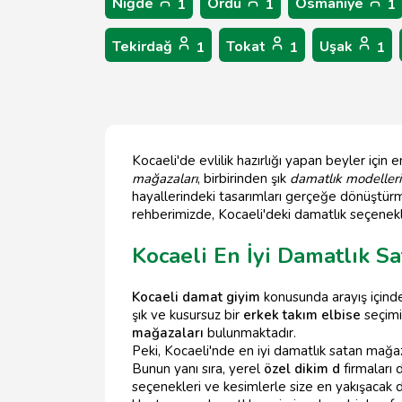
Niğde
Ordu
Osmaniye
1
1
1
Tekirdağ
Tokat
Uşak
1
1
1
Kocaeli'de evlilik hazırlığı yapan beyler için 
mağazaları
, birbirinden şık
damatlık modelleri
hayallerindeki tasarımları gerçeğe dönüştürm
rehberimizde, Kocaeli'deki damatlık seçenekl
Kocaeli En İyi Damatlık S
Kocaeli damat giyim
konusunda arayış içinde
şık ve kusursuz bir
erkek takım elbise
seçimi
mağazaları
bulunmaktadır.
Peki, Kocaeli'nde en iyi damatlık satan mağaza
Bunun yanı sıra, yerel
özel dikim d
firmaları 
seçenekleri ve kesimlerle size en yakışacak