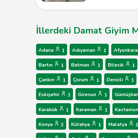
İllerdeki Damat Giyim M
Adana
Adıyaman
Afyonkara
1
1
Bartın
Batman
Bilecik
1
1
1
Çankırı
Çorum
Denizli
1
1
1
Eskişehir
Giresun
Gümüşha
1
1
Karabük
Karaman
Kastamo
1
1
Konya
Kütahya
Malatya
2
1