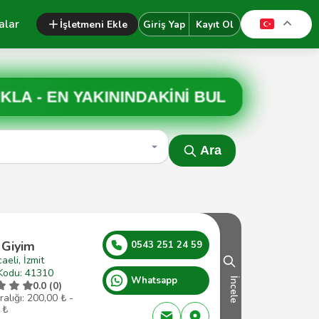
alar
İşletmeni Ekle
Giriş Yap
Kayıt Ol
IKLA -
EN YAKININDAKİNİ BUL
Ara
 Giyim
0543 251 24 59
aeli, İzmit
Kodu: 41310
Whatsapp
İncele
0.0 (0)
ralığı: 200,00 ₺ -
 ₺