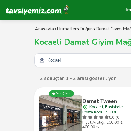
Tavsiyemiz Anasayfa
Hiz
Anasayfa
>
Hizmetler
>
Düğün
>
Damat Giyim Mağ
Kocaeli Damat Giyim Mağ
Şehir seçin
2 sonuçtan 1 - 2 arası gösteriliyor.
Öne Çıkan
Damat Tween
Kocaeli, Başiskele
Posta Kodu: 41090
0.0 (0)
Fiyat Aralığı: 200,00 ₺ -
400,00 ₺