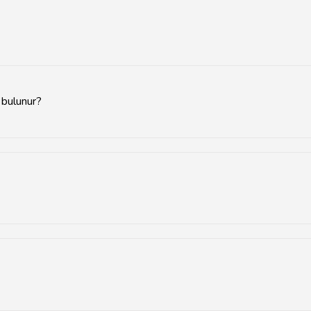
 bulunur?
merkez ilçelerde ve alışveriş merkezlerinde yer almaktadır.
nden 2-3 ay öncesidir.