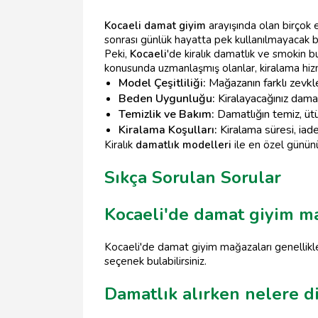
Kocaeli damat giyim
arayışında olan birçok 
sonrası günlük hayatta pek kullanılmayacak b
Peki,
Kocaeli
'de kiralık damatlık ve smokin b
konusunda uzmanlaşmış olanlar, kiralama hiz
Model Çeşitliliği:
Mağazanın farklı zevkl
Beden Uygunluğu:
Kiralayacağınız damat
Temizlik ve Bakım:
Damatlığın temiz, üt
Kiralama Koşulları:
Kiralama süresi, iad
Kiralık
damatlık modelleri
ile en özel günün
Sıkça Sorulan Sorular
Kocaeli'de damat giyim m
Kocaeli'de damat giyim mağazaları genellikle
seçenek bulabilirsiniz.
Damatlık alırken nelere d