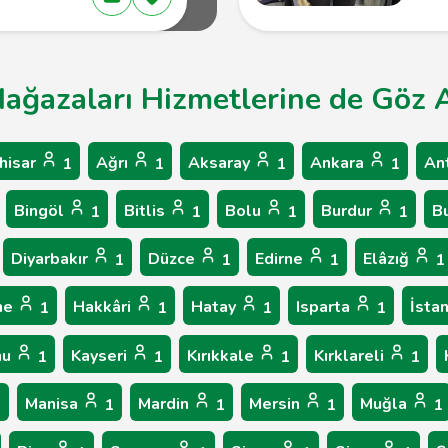
ağazaları Hizmetlerine de Göz A
hisar
Ağrı
Aksaray
Ankara
An
1
1
1
1
Bingöl
Bitlis
Bolu
Burdur
B
1
1
1
1
Diyarbakır
Düzce
Edirne
Elâzığ
1
1
1
1
ne
Hakkâri
Hatay
Isparta
İsta
1
1
1
1
nu
Kayseri
Kırıkkale
Kırklareli
1
1
1
1
Manisa
Mardin
Mersin
Muğla
1
1
1
1
1