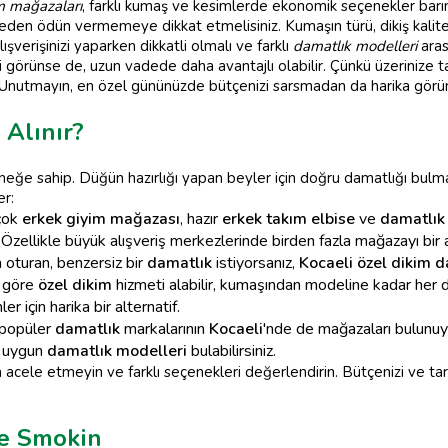
m mağazaları
, farklı kumaş ve kesimlerde ekonomik seçenekler barın
iteden ödün vermemeye dikkat etmelisiniz. Kumaşın türü, dikiş kalit
verişinizi yaparken dikkatli olmalı ve farklı
damatlık modelleri
aras
görünse de, uzun vadede daha avantajlı olabilir. Çünkü üzerinize ta
Unutmayın, en özel gününüzde bütçenizi sarsmadan da harika görüne
Alınır?
ğe sahip. Düğün hazırlığı yapan beyler için doğru damatlığı bulma
er:
rçok
erkek giyim mağazası
, hazır
erkek takım elbise
ve
damatlık
niz. Özellikle büyük alışveriş merkezlerinde birden fazla mağazayı 
m oturan, benzersiz bir
damatlık
istiyorsanız,
Kocaeli özel dikim d
e göre
özel dikim
hizmeti alabilir, kumaşından modeline kadar her de
 için harika bir alternatif.
 popüler
damatlık
markalarının
Kocaeli
'nde de mağazaları bulunuy
re uygun
damatlık modelleri
bulabilirsiniz.
a acele etmeyin ve farklı seçenekleri değerlendirin. Bütçenizi ve t
ve Smokin