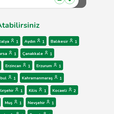
tabilirsiniz
talya
Aydın
Balıkesir
1
1
1
ursa
Çanakkale
1
1
Erzincan
Erzurum
1
1
nbul
Kahramanmaraş
1
1
Kırşehir
Kilis
Kocaeli
1
1
2
Muş
Nevşehir
1
1