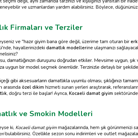
seçimi değil, aynı zamanda tarzınızı ve kişiliğinizi yansıtan bir ifa
deneyebilir ve uzmanlardan yardım alabilirsiniz. Böylece, düğünün
ık Firmaları ve Terziler
yseniz ve "hazır giyim bana göre değil, üzerime tam oturan bir
erk
i
'nde, hayallerinizdeki
damatlık modelleri
ne ulaşmanızı sağlayacak
elisiniz?
u, damatlığınızın duruşunu doğrudan etkiler. Mevsime uygun, şık v
nıza uygun bir model seçmek önemlidir. Terzinizle detaylı bir şekil
çeği gibi aksesuarların damatlıkla uyumlu olması, şıklığınızı tamam
ı
arasında
özel dikim
hizmeti sunan yerleri araştırarak, referanslar
lık
, doğru terzi ile başlar! Ayrıca,
Kocaeli damat giyim
sektöründ
atlık ve Smokin Modelleri
eyse ki,
Kocaeli damat giyim
mağazalarında, hem şık görünmenizi s
ri
bulabilirsiniz. Özellikle sezon sonu indirimleri ve outlet mağazala