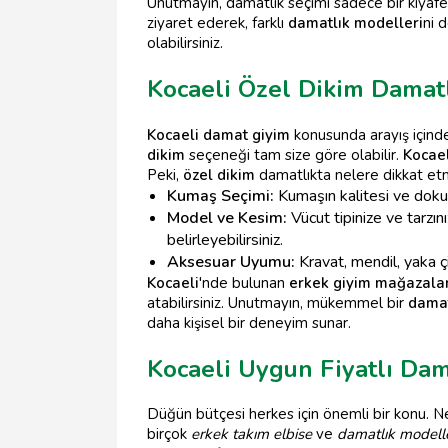
Unutmayın, damatlık seçimi sadece bir kıyafet 
ziyaret ederek, farklı
damatlık modelleri
ni 
olabilirsiniz.
Kocaeli Özel Dikim Damatl
Kocaeli damat giyim
konusunda arayış içinde
dikim
seçeneği tam size göre olabilir.
Kocael
Peki,
özel dikim
damatlıkta nelere dikkat etm
Kumaş Seçimi:
Kumaşın kalitesi ve dokus
Model ve Kesim:
Vücut tipinize ve tarzı
belirleyebilirsiniz.
Aksesuar Uyumu:
Kravat, mendil, yaka çi
Kocaeli
'nde bulunan
erkek giyim mağazalar
atabilirsiniz. Unutmayın, mükemmel bir
damat
daha kişisel bir deneyim sunar.
Kocaeli Uygun Fiyatlı Dam
Düğün bütçesi herkes için önemli bir konu. N
birçok
erkek takım elbise
ve
damatlık modelle