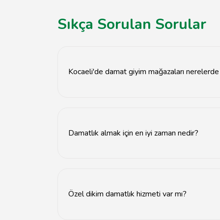
Sıkça Sorulan Sorular
Kocaeli'de damat giyim mağazaları nerelerde
Kocaeli'de damat giyim mağazaları genellikle 
Damatlık almak için en iyi zaman nedir?
Damatlık almak için en iyi zaman, düğün tarihi
Özel dikim damatlık hizmeti var mı?