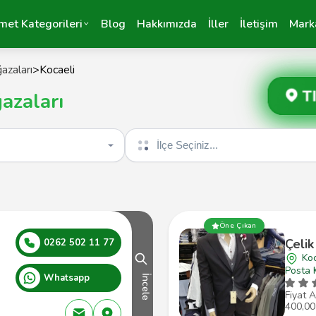
met Kategorileri
Blog
Hakkımızda
İller
İletişim
Mark
azaları
>
Kocaeli
T
azaları
İlçe seçin
Öne Çıkan
Çelik
0262 502 11 77
Koc
Posta 
Whatsapp
İncele
Fiyat A
400,00