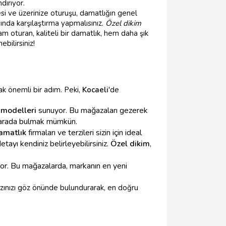
dırıyor.
esi ve üzerinize oturuşu, damatlığın genel
ında karşılaştırma yapmalısınız.
Özel dikim
m oturan, kaliteli bir damatlık, hem daha şık
bilirsiniz!
k önemli bir adım. Peki,
Kocaeli
'de
 modelleri
sunuyor. Bu mağazaları gezerek
bir arada bulmak mümkün.
amatlık
firmaları ve terzileri sizin için ideal
tayı kendiniz belirleyebilirsiniz.
Özel dikim
,
or. Bu mağazalarda, markanın en yeni
arzınızı göz önünde bulundurarak, en doğru