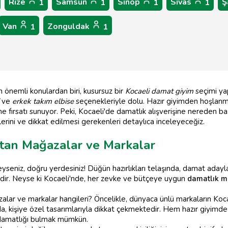
Rize
Samsun
Sinop
Sivas
Ş
1
1
1
1
Van
Zonguldak
1
1
en önemli konulardan biri, kusursuz bir
Kocaeli damat giyim
seçimi ya
ve
erkek takım elbise
seçenekleriyle dolu. Hazır giyimden hoşlanma
e fırsatı sunuyor. Peki, Kocaeli'de damatlık alışverişine nereden b
erini ve dikkat edilmesi gerekenleri detaylıca inceleyeceğiz.
atan Mağazalar ve Markalar
yseniz, doğru yerdesiniz! Düğün hazırlıkları telaşında, damat adayl
dir. Neyse ki Kocaeli'nde, her zevke ve bütçeye uygun
damatlık m
lar ve markalar hangileri? Öncelikle, dünyaca ünlü markaların Kocaeli
da, kişiye özel tasarımlarıyla dikkat çekmektedir. Hem hazır giyimd
 damatlığı bulmak mümkün.