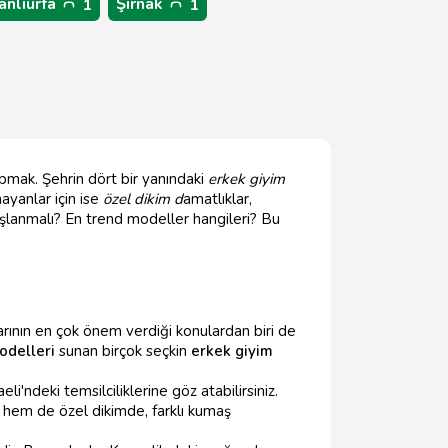
anlıurfa
Şırnak
1
1
pmak. Şehrin dört bir yanındaki
erkek giyim
yanlar için ise
özel dikim d
amatlıklar,
aşlanmalı? En trend modeller hangileri? Bu
arının en çok önem verdiği konulardan biri de
odelleri
sunan birçok seçkin
erkek giyim
'ndeki temsilciliklerine göz atabilirsiniz.
e hem de özel dikimde, farklı kumaş