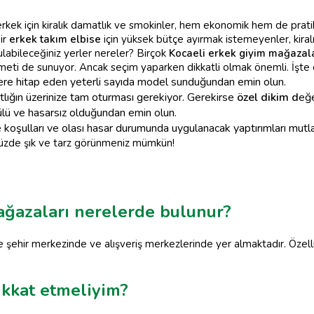
erkek için kiralık damatlık ve smokinler, hem ekonomik hem de pratik
ir
erkek takım elbise
için yüksek bütçe ayırmak istemeyenler, kiral
ulabileceğiniz yerler nereler? Birçok
Kocaeli erkek giyim mağazal
meti de sunuyor. Ancak seçim yaparken dikkatli olmak önemli. İşte 
ere hitap eden yeterli sayıda model sunduğundan emin olun.
lığın üzerinize tam oturması gerekiyor. Gerekirse
özel dikim d
eğe
ülü ve hasarsız olduğundan emin olun.
e koşulları ve olası hasar durumunda uygulanacak yaptırımları mutl
üzde şık ve tarz görünmeniz mümkün!
ağazaları nerelerde bulunur?
 şehir merkezinde ve alışveriş merkezlerinde yer almaktadır. Özell
ikkat etmeliyim?