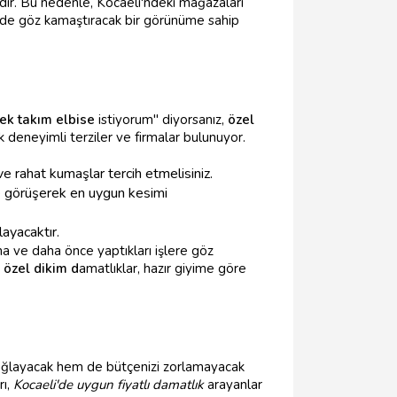
dedir. Bu nedenle, Kocaeli'ndeki mağazaları
üzde göz kamaştıracak bir görünüme sahip
ek takım elbise
istiyorum" diyorsanız,
özel
 deneyimli terziler ve firmalar bulunuyor.
e rahat kumaşlar tercih etmelisiniz.
de görüşerek en uygun kesimi
layacaktır.
ına ve daha önce yaptıkları işlere göz
e
özel dikim d
amatlıklar, hazır giyime göre
ağlayacak hem de bütçenizi zorlamayacak
rı,
Kocaeli'de uygun fiyatlı damatlık
arayanlar