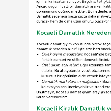
için harika fırsatlar sunuyor. Birçok
erkek giyi
Ancak, uygun fiyatlı bir damatlık ararken kal
görünümünü doğrudan etkiler. Bu nedenle, alış
d
amatlık seçeneği başlangıçta daha maliyetli 
duracak hem de daha uzun ömürlü olacaktır. 
Kocaeli Damatlık Nereden 
Kocaeli damat giyim
konusunda birçok seçene
damatlık
nereden alınır? İşte size bazı öneril
Erkek giyim mağazaları
:
Kocaeli
'nde bi
farklı kesimleri ve stilleri deneyebilirsi
Özel dikim atölyeleri
: Eğer üzerinize ta
olabilir. Bu atölyelerde, vücut ölçüleriniz
kusursuz bir görünüm elde etmek isteyenler
Damatlık markalarının mağazaları
: Bazı
koleksiyonlarını inceleyebilir ve trendle
Unutmayın,
Kocaeli damat giyim
arayışınızd
kararı verebilirsiniz.
Kocaeli Kiralık Damatlık 