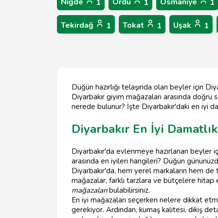
Niğde
Ordu
Osmaniye
1
1
1
Tekirdağ
Tokat
Uşak
1
1
1
Düğün hazırlığı telaşında olan beyler için D
Diyarbakır giyim mağazaları arasında doğru se
nerede bulunur? İşte Diyarbakır'daki en iyi d
Diyarbakır En İyi Damatlı
Diyarbakır'da evlenmeye hazırlanan beyler içi
arasında en iyileri hangileri? Düğün gününüz
Diyarbakır'da, hem yerel markaların hem de 
mağazalar, farklı tarzlara ve bütçelere hita
mağazaları
bulabilirsiniz.
En iyi mağazaları seçerken nelere dikkat et
gerekiyor. Ardından, kumaş kalitesi, dikiş de