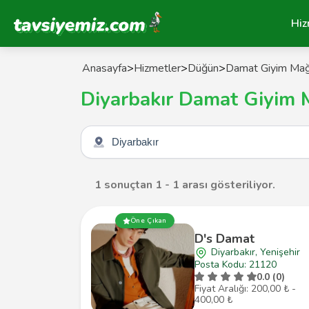
Tavsiyemiz Anasayfa
Hiz
Anasayfa
>
Hizmetler
>
Düğün
>
Damat Giyim Mağ
Diyarbakır Damat Giyim 
Şehir seçin
1 sonuçtan 1 - 1 arası gösteriliyor.
Öne Çıkan
D's Damat
Diyarbakır, Yenişehir
Posta Kodu: 21120
0.0 (0)
Fiyat Aralığı: 200,00 ₺ -
400,00 ₺