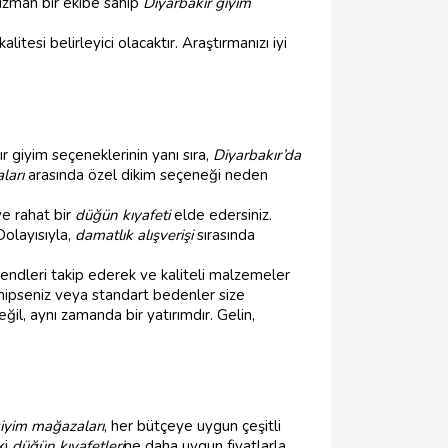
 uzman bir ekibe sahip
Diyarbakır giyim
tesi belirleyici olacaktır. Araştırmanızı iyi
r giyim seçeneklerinin yanı sıra,
Diyarbakır’da
ları
arasında özel dikim seçeneği neden
ve rahat bir
düğün kıyafeti
elde edersiniz.
olayısıyla,
damatlık alışverişi
sırasında
rendleri takip ederek ve kaliteli malzemeler
sahipseniz veya standart bedenler size
ğil, aynı zamanda bir yatırımdır. Gelin,
iyim mağazaları
, her bütçeye uygun çeşitli
ki
düğün kıyafetleri
ne daha uygun fiyatlarla