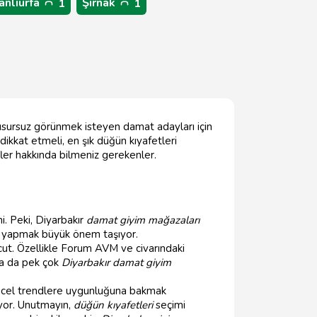
anlıurfa
Şırnak
1
1
kusursuz görünmek isteyen damat adayları için
ikkat etmeli, en şık düğün kıyafetleri
fler hakkında bilmeniz gerekenler.
i. Peki, Diyarbakır
damat giyim mağazaları
yapmak büyük önem taşıyor.
ut. Özellikle Forum AVM ve civarındaki
da da pek çok
Diyarbakır damat giyim
güncel trendlere uygunluğuna bakmak
uyor. Unutmayın,
düğün kıyafetleri
seçimi