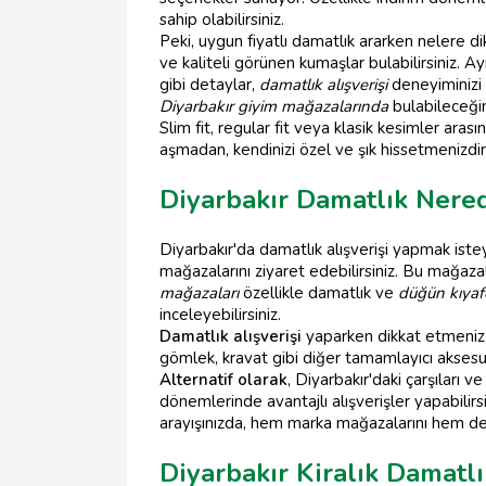
sahip olabilirsiniz.
Peki, uygun fiyatlı damatlık ararken nelere 
ve kaliteli görünen kumaşlar bulabilirsiniz. A
gibi detaylar,
damatlık alışverişi
deneyiminizi 
Diyarbakır giyim mağazalarında
bulabileceğin
Slim fit, regular fit veya klasik kesimler ara
aşmadan, kendinizi özel ve şık hissetmenizdir
Diyarbakır Damatlık Nered
Diyarbakır'da damatlık alışverişi yapmak iste
mağazalarını ziyaret edebilirsiniz. Bu mağaza
mağazaları
özellikle damatlık ve
düğün kıyafe
inceleyebilirsiniz.
Damatlık alışverişi
yaparken dikkat etmeniz g
gömlek, kravat gibi diğer tamamlayıcı aksesua
Alternatif olarak
, Diyarbakır'daki çarşıları v
dönemlerinde avantajlı alışverişler yapabilir
arayışınızda, hem marka mağazalarını hem de 
Diyarbakır Kiralık Damatl