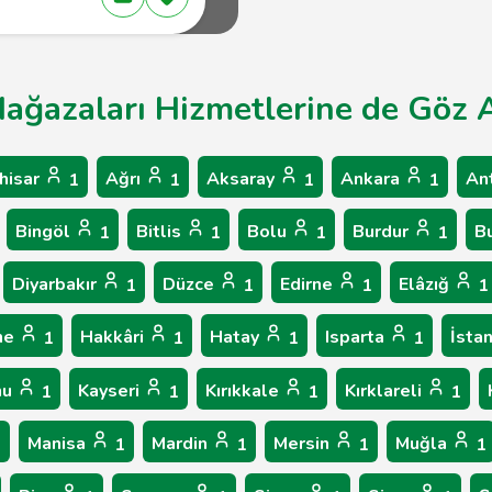
ağazaları Hizmetlerine de Göz A
hisar
Ağrı
Aksaray
Ankara
An
1
1
1
1
Bingöl
Bitlis
Bolu
Burdur
B
1
1
1
1
Diyarbakır
Düzce
Edirne
Elâzığ
1
1
1
1
ne
Hakkâri
Hatay
Isparta
İsta
1
1
1
1
nu
Kayseri
Kırıkkale
Kırklareli
1
1
1
1
Manisa
Mardin
Mersin
Muğla
1
1
1
1
1