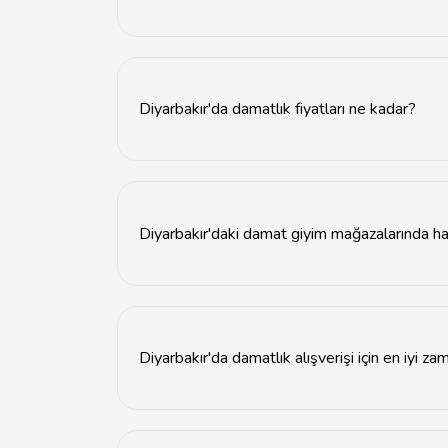
Diyarbakır'da damat giyim mağazaları genellik
Diyarbakır'da damatlık fiyatları ne kadar?
Diyarbakır'da damatlık fiyatları, markaya ve m
Diyarbakır'daki damat giyim mağazalarında ha
Diyarbakır'daki damat giyim mağazalarında birç
Diyarbakır'da damatlık alışverişi için en iyi za
Düğün sezonu öncesinde, özellikle bahar ve yaz