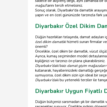
sadece bir alışveriş değil, aynı zamanda bir 
mağaz
'larını tercih etmelisiniz.
Sonuç olarak, Diyarbakır'da damatlık arayışını
yapın ve en özel gününüzde tarzınızla fark ya
Diyarbakır Özel Dikim Dam
Düğün hazırlıkları telaşında, damat adayları i
özel dikim damatlık
hizmeti sunan firmalar ve
önemli?
Öncelikle, özel dikim bir damatlık, vücut ölçü
Ayrıca, kumaş seçiminden model detaylarına 
kişiliğinizi ve tarzınızı ön plana çıkarabilirsiniz.
Diyarbakır’daki
bazı
damat giyim mağazaları
v
kullanarak, hayallerinizdeki damatlığı gerçeğ
uymuyorsa, özel dikim sizin için ideal bir seçe
Diyarbakır’daki
bu yetenekli terziler ile tanış
Diyarbakır Uygun Fiyatlı 
Düğün bütçenizi sarsmadan şık bir damatlık
seçenekler sunuyor. Özellikle indirim döneml