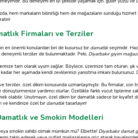
deneyimdir. Bu deneyimi en iyi şekilde yaşamak için, güler yüzlü ve
zda, hem markaların bilinirliği hem de mağazaların sunduğu hizmet kali
ratın!
atlık Firmaları ve Terziler
çin en önemli konulardan biri de kusursuz bir
damatlık
seçimidir. Hazı
 deneyimli terziler de bulunmaktadır. Peki,
Diyarbakır giyim mağaza
lerinize tam olarak uyum sağlar. Böylece, üzerinize tam oturan, şık 
kadar her aşamada kendi zevklerinizi yansıtma imkanı bulursunuz. D
e terziler, özel dikim konusunda uzmanlaşmıştır. Bu firmalar, son t
e dönüştürmenize yardımcı olurlar. Özellikle farklı vücut tiplerine 
nek olabilir. Unutmayın, özel dikim bir damatlık sadece bir kıyafet de
ın ve kendinize özel bir
damatlık
tasarlayın!
Damatlık ve Smokin Modelleri
 veya smokin sahibi olmak mümkün mü? Elbette!
Diyarbakır damat g
erini takip ederek veya outlet mağazalarına göz atarak hayalinizde