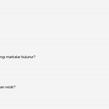
le şehir merkezinde ve popüler alışveriş caddelerinde yer almaktad
odele göre değişiklik göstermekle birlikte genellikle 1.500 TL'den
ngi markalar bulunur?
ok yerli ve uluslararası marka bulunmaktadır.
man nedir?
 aylarında damatlık alışverişi yapmak en iyisidir.