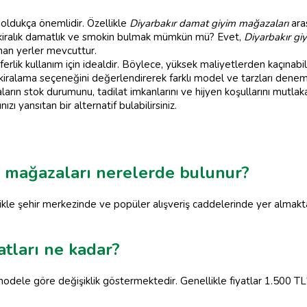
 oldukça önemlidir. Özellikle
Diyarbakır damat giyim mağazaları
ara
 kiralık damatlık ve smokin bulmak mümkün mü? Evet,
Diyarbakır g
nan yerler mevcuttur.
eferlik kullanım için idealdir. Böylece, yüksek maliyetlerden kaçınabi
iralama seçeneğini değerlendirerek farklı model ve tarzları deneme 
n stok durumunu, tadilat imkanlarını ve hijyen koşullarını mutlak
 yansıtan bir alternatif bulabilirsiniz.
m mağazaları nerelerde bulunur?
kle şehir merkezinde ve popüler alışveriş caddelerinde yer almakta
atları ne kadar?
 modele göre değişiklik göstermektedir. Genellikle fiyatlar 1.500 T