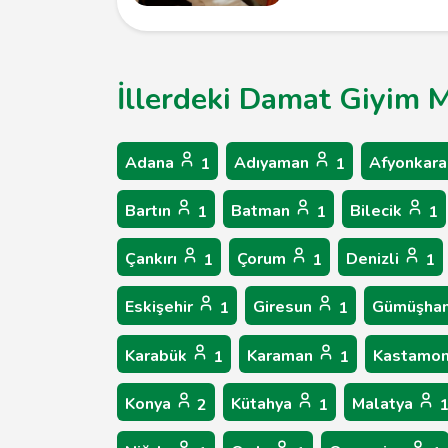
İllerdeki Damat Giyim M
Adana
Adıyaman
Afyonkara
1
1
Bartın
Batman
Bilecik
1
1
1
Çankırı
Çorum
Denizli
1
1
1
Eskişehir
Giresun
Gümüşha
1
1
Karabük
Karaman
Kastamo
1
1
Konya
Kütahya
Malatya
2
1