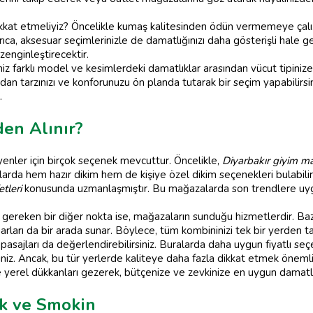
dikkat etmeliyiz? Öncelikle kumaş kalitesinden ödün vermemeye çalı
yrıca, aksesuar seçimlerinizle de damatlığınızı daha gösterişli hale g
zenginleştirecektir.
iz farklı model ve kesimlerdeki damatlıklar arasından vücut tipini
sından tarzınızı ve konforunuzu ön planda tutarak bir seçim yapabilirs
.
en Alınır?
yenler için birçok seçenek mevcuttur. Öncelikle,
Diyarbakır giyim m
larda hem hazır dikim hem de kişiye özel dikim seçenekleri bulabilirs
tleri
konusunda uzmanlaşmıştır. Bu mağazalarda son trendlere uygun
ereken bir diğer nokta ise, mağazaların sunduğu hizmetlerdir. Bazı
rları da bir arada sunar. Böylece, tüm kombininizi tek bir yerden ta
e pasajları da değerlendirebilirsiniz. Buralarda daha uygun fiyatlı seçe
siniz. Ancak, bu tür yerlerde kaliteye daha fazla dikkat etmek önemli
yerel dükkanları gezerek, bütçenize ve zevkinize en uygun damatlığı
ık ve Smokin