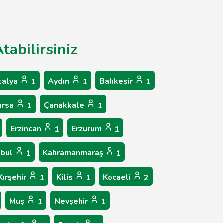
tabilirsiniz
talya
Aydın
Balıkesir
1
1
1
ursa
Çanakkale
1
1
Erzincan
Erzurum
1
1
nbul
Kahramanmaraş
1
1
Kırşehir
Kilis
Kocaeli
1
1
2
Muş
Nevşehir
1
1