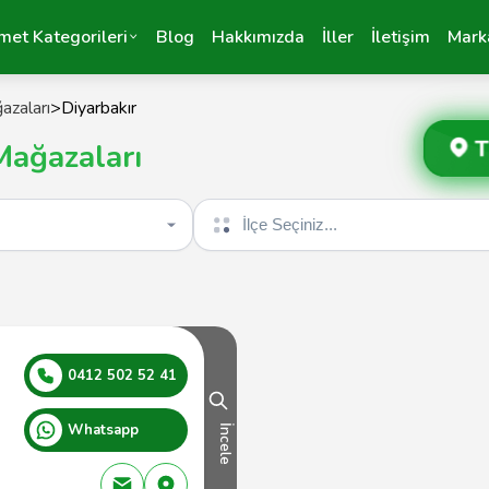
met Kategorileri
Blog
Hakkımızda
İller
İletişim
Mark
azaları
>
Diyarbakır
T
Mağazaları
İlçe seçin
0412 502 52 41
Whatsapp
İncele