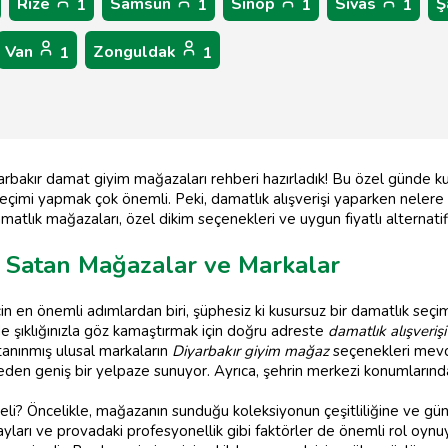
Rize
Samsun
Sinop
Sivas
Ş
1
1
1
1
Van
Zonguldak
1
1
iyarbakır damat giyim mağazaları rehberi hazırladık! Bu özel günde 
çimi yapmak çok önemli. Peki, damatlık alışverişi yaparken nelere d
amatlık mağazaları, özel dikim seçenekleri ve uygun fiyatlı alternati
k Satan Mağazalar ve Markalar
n en önemli adımlardan biri, şüphesiz ki kusursuz bir damatlık seçim
de şıklığınızla göz kamaştırmak için doğru adreste
damatlık alışverişi
tanınmış ulusal markaların
Diyarbakır giyim mağaz
seçenekleri mevc
p eden geniş bir yelpaze sunuyor. Ayrıca, şehrin merkezi konumların
meli? Öncelikle, mağazanın sunduğu koleksiyonun çeşitliliğine ve 
tayları ve provadaki profesyonellik gibi faktörler de önemli rol oyn