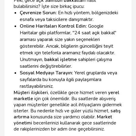
Peki, gece açık
Samsun bakkalları
nasıl
bulabilirsiniz? İşte size birkaç ipucu:
Çevrenize Sorun:
En hızlı yöntem, bölgenizdeki
esnafa veya taksicilere danışmaktır.
Online Haritaları Kontrol Edin:
Google
Haritalar gibi platformlar, "24 saat açık bakkal"
araması yaparak size yakın seçenekleri
gösterebilir. Ancak, bilgilerin güncelliğini teyit
etmek için telefonla aramanız faydalı olacaktır.
Unutmayın,
bakkal işletme
sahipleri çalışma
saatlerini değiştirebilirler.
Sosyal Medyayı Tarayın:
Yerel gruplarda veya
sayfalarda bu konuyla ilgili paylaşımlara
rastlayabilirsiniz.
Müşteri ilişkileri
, özellikle gece hizmet veren
yerel
marketle
için çok önemlidir. Bu saatlerde alışveriş
yapan müşteriler genellikle acil ihtiyaçlarını gidermek
isterler. Bu nedenle hızlı ve güler yüzlü hizmet,
satış
artırma
konusunda size yardımcı olabilir.
Market
yönetimi
becerilerinizi kullanarak gece saatlerinde
de rakiplerinizden bir adım öne geçebilirsiniz.