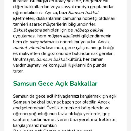
kurarlar. Bu bilgiyi en kolay şekilde, bölgenizdeki
diğer bakkallardan veya sosyal medya gruplarından
öğrenebilirsiniz. Ayrıca, bazı
Samsun bakkal
işletmeleri, dükkanlarının camlarına nöbetçi oldukları
tarihleri asarak müşterilerini bilgilendirirler.
Bakkal işletme
sahipleri için de
nöbetçi bakkal
uygulaması, hem
müşteri ilişkileri
ni güçlendirmenin
hem de
satış artırma
nın önemli bir yoludur. Ancak,
market yönetimi
kısmında, gece çalışmanın getirdiği
ek maliyetleri de göz önünde bulundurmak gerekir.
Unutmayın,
Samsun bakkal
kültürü, her zaman
yardımlaşmayı ve komşuluk ilişkilerini ön planda
tutar.
Samsun Gece Açık Bakkallar
Samsun'da gece acil ihtiyaçlarınızı karşılamak için açık
Samsun bakkal
bulmak bazen zor olabilir. Ancak
endişelenmeyin! Özellikle merkezi bölgelerde ve
öğrenci yoğunluğunun fazla olduğu yerlerde, geç
saatlere kadar hizmet veren bazı
yerel marketlerle
karşılaşmanız mümkün.