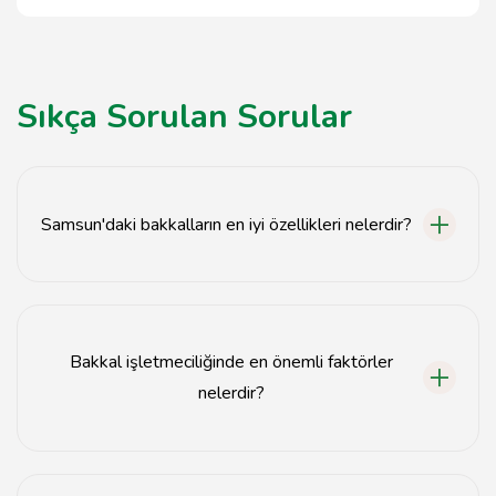
Sıkça Sorulan Sorular
Samsun'daki bakkalların en iyi özellikleri nelerdir?
Samsun'daki bakkallar, yerel ürün çeşitliliği, müşteri
odaklı hizmet ve hızlı erişim gibi özellikleriyle öne
çıkmaktadır.
Bakkal işletmeciliğinde en önemli faktörler
nelerdir?
Müşteri ilişkileri, stok yönetimi ve etkili pazarlama
stratejileri bakkal işletmeciliğinde en önemli