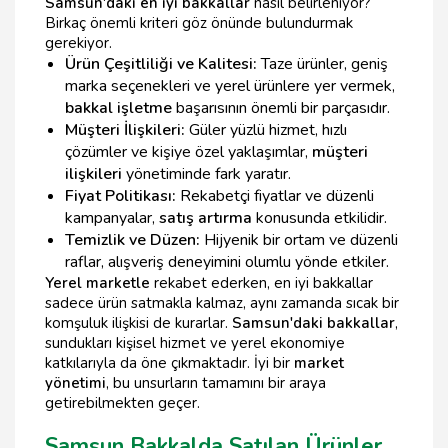
Samsun'daki en iyi bakkallar
nasıl belirleniyor?
Birkaç önemli kriteri göz önünde bulundurmak
gerekiyor.
Ürün Çeşitliliği ve Kalitesi:
Taze ürünler, geniş
marka seçenekleri ve yerel ürünlere yer vermek,
bakkal işletme
başarısının önemli bir parçasıdır.
Müşteri İlişkileri:
Güler yüzlü hizmet, hızlı
çözümler ve kişiye özel yaklaşımlar,
müşteri
ilişkileri
yönetiminde fark yaratır.
Fiyat Politikası:
Rekabetçi fiyatlar ve düzenli
kampanyalar,
satış artırma
konusunda etkilidir.
Temizlik ve Düzen:
Hijyenik bir ortam ve düzenli
raflar, alışveriş deneyimini olumlu yönde etkiler.
Yerel marketle
rekabet ederken, en iyi bakkallar
sadece ürün satmakla kalmaz, aynı zamanda sıcak bir
komşuluk ilişkisi de kurarlar.
Samsun'daki bakkallar
,
sundukları kişisel hizmet ve yerel ekonomiye
katkılarıyla da öne çıkmaktadır. İyi bir
market
yönetimi
, bu unsurların tamamını bir araya
getirebilmekten geçer.
Samsun Bakkalda Satılan Ürünler