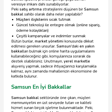
veresiye imkanı dahi sunabiliyorlar.
Peki
satış artırma
stratejilerini düşünen bir
Samsun
bakkal
sahibi olarak daha neler yapılabilir?
Müşteri ilişkileri
ni sıcak tutmak
Güncel teknoloji ile entegre olmak (online sipariş,
ödeme kolaylıkları)
Çeşitli kampanyalar ve indirimler sunmak
Bütün bunlar,
market yönetimi
konusunda dikkat
edilmesi gereken unsurlar.
Samsun
'daki
en yakın
bakkal
ları bulmak için online harita uygulamalarını
kullanabileceğiniz gibi, komşularınıza sorarak da
destek olabilirsiniz. Unutmayın,
yerel marketle
alışveriş yapmak, sadece ihtiyaçlarınızı karşılamakla
kalmaz, aynı zamanda mahallenizin ekonomisine de
katkıda bulunur.
Samsun En İyi Bakkallar
Samsun bakkal
sektöründe öne çıkan, müşteri
memnuniyetini en üst seviyede tutan ve kaliteli
hizmet sunan birçok işletme bulunmaktadır. Peki,