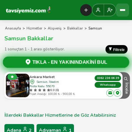
Tavsiyemiz Anasayfa
Anasayfa
>
Hizmetler
>
Alışveriş
>
Bakkallar
>
Samsun
Samsun Bakkallar
1 sonuçtan 1 - 1 arası gösteriliyor.
Filtrele
TIKLA -
EN YAKININDAKİNİ BUL
Ankara Market
0362 236 06 39
Samsun, İlkadım
İncele
Whatsapp
Posta Kodu: 55070
0.0 (0)
Fiyat Aralığı: 100,00 ₺ - 900,00 ₺
İllerdeki Bakkallar Hizmetlerine de Göz Atabilirsiniz
Adana
Adıyaman
2
1