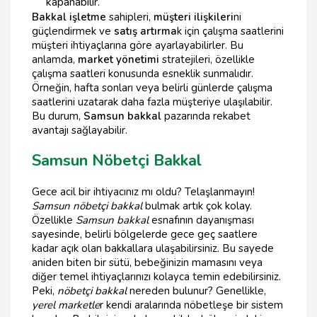
kapanabilir.
Bakkal işletme
sahipleri,
müşteri ilişkileri
ni
güçlendirmek ve
satış artırma
k için çalışma saatlerini
müşteri ihtiyaçlarına göre ayarlayabilirler. Bu
anlamda,
market yönetimi
stratejileri, özellikle
çalışma saatleri konusunda esneklik sunmalıdır.
Örneğin, hafta sonları veya belirli günlerde çalışma
saatlerini uzatarak daha fazla müşteriye ulaşılabilir.
Bu durum,
Samsun bakkal
pazarında rekabet
avantajı sağlayabilir.
Samsun Nöbetçi Bakkal
Gece acil bir ihtiyacınız mı oldu? Telaşlanmayın!
Samsun nöbetçi bakkal
bulmak artık çok kolay.
Özellikle
Samsun bakkal
esnafının dayanışması
sayesinde, belirli bölgelerde gece geç saatlere
kadar açık olan bakkallara ulaşabilirsiniz. Bu sayede
aniden biten bir sütü, bebeğinizin mamasını veya
diğer temel ihtiyaçlarınızı kolayca temin edebilirsiniz.
Peki,
nöbetçi bakkal
nereden bulunur? Genellikle,
yerel marketle
r kendi aralarında nöbetleşe bir sistem