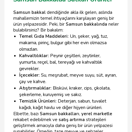
Samsun bakkal
dendiğinde akla ilk gelen, aslında
mahallemizin temel ihtiyaçlarını karşılayan geniş bir
ürün yelpazesidir. Peki, bir
Samsun bakkalında
neler
bulabilirsiniz? Bir bakalım:
Temel Gıda Maddeleri:
Un, şeker, yağ, tuz,
makarna, pirinç, bulgur gibi her evin olmazsa
olmazları.
Kahvaltılıklar:
Peynir çeşitleri, zeytinler,
yumurta, reçel, bal, tereyağı ve kahvaltılık
gevrekler.
İçecekler:
Su, meşrubat, meyve suyu, süt, ayran,
çay ve kahve.
Atıştırmalıklar:
Bisküvi, kraker, cips, çikolata,
şekerleme, kuruyemiş ve sakız.
Temizlik Ürünleri:
Deterjan, sabun, tuvalet
kağıdı, kağıt havlu ve diğer hijyen ürünleri.
Elbette, bazı
Samsun bakkalları
,
yerel marketle
rekabet edebilmek ve
satış artırma
stratejileri
geliştirmek amacıyla daha geniş bir ürün yelpazesi
sunabilirler. Örneğin, taze meyve ve sebzeler,