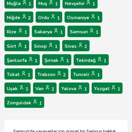
Muğla
Muş
Nevşehir
1
1
1
Niğde
Ordu
Osmaniye
2
1
1
Rize
Sakarya
Samsun
1
1
1
Siirt
Sinop
Sivas
1
1
2
Şanlıurfa
Şırnak
Tekirdağ
1
1
1
Tokat
Trabzon
Tunceli
1
2
1
Uşak
Van
Yalova
Yozgat
1
1
1
1
Zonguldak
1
Samsun'da yaşayanlar için güncel bir Samsun bakkal