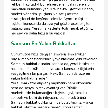
rehberi hazırladık! Bu rehberde, en yakın ve en iyi
bakkalları bulmanın yanı sıra, bakkal işletme sırlarını,
market yönetimi ipuçlarını ve satış artırma
stratejilerini de keşfedeceksiniz. Ayrıca, müşteri
ilişkileri konusunda da size yol gösterecek bilgiler
bulabilirsiniz. Yerel marketlerle ilgili merak ettiğiniz
her şey ve daha fazlası bu yazıda!
Samsun En Yakın Bakkallar
Günümüzde hızla değişen alışveriş alışkanlıkları,
büyük market zincirlerinin yaygınlaşması gibi etkenler
Samsun bakkal
esnafını zorlasa da, yerel bakkallar
hala mahalle kültürünün ve sıcak komşuluk ilişkilerinin
vazgeçilmez bir parçası. Peki,
Samsun
'da size
en
yakın bakkal
nerede?
Yerel marketle
alışveriş yapmanın hem ekonomik
hem de sosyal birçok avantajı var. Büyük
marketlerde bulamadığınız kişisel ilgiyi, sıcak bir
sohbeti ve belki de ihtiyacınız olan o tek ürünü
Samsun bakkal
dükkanlarında bulabilirsiniz. Ayrıca,
bakkal işletme
prensibi gereği, çoğu zaman