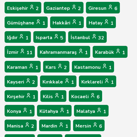
Eskişehir
Gaziantep
Giresun
2
2
6
Gümüşhane
Hakkâri
Hatay
1
1
1
Iğdır
Isparta
İstanbul
1
5
32
İzmir
Kahramanmaraş
Karabük
11
1
1
Karaman
Kars
Kastamonu
1
2
1
Kayseri
Kırıkkale
Kırklareli
2
1
1
Kırşehir
Kilis
Kocaeli
1
1
6
Konya
Kütahya
Malatya
1
1
1
Manisa
Mardin
Mersin
2
1
6