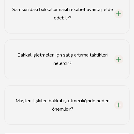
faktörlerdir.
Samsun'daki bakkallar nasıl rekabet avantajı elde
edebilir?
Yerel ürünler sunarak, müşteri sadakat programları
oluşturarak ve sosyal medya pazarlamasını kullanarak
rekabet avantajı elde edebilirler.
Bakkal işletmeleri için satış artırma taktikleri
nelerdir?
Kampanyalar düzenlemek, ürün yerleşimini optimize
etmek ve müşteri geri bildirimlerini dikkate almak satış
artırma taktiklerindendir.
Müşteri ilişkileri bakkal işletmeciliğinde neden
önemlidir?
Müşteri ilişkileri, sadık müşteri kitlesi oluşturmak ve