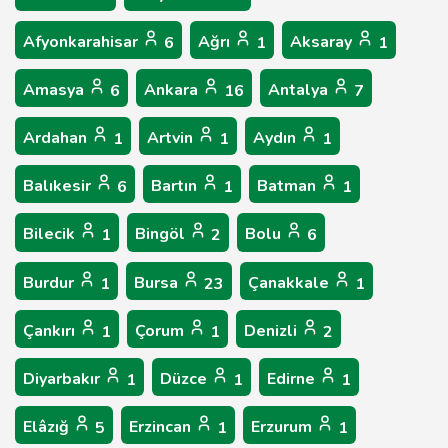
Afyonkarahisar
Ağrı
Aksaray
6
1
1
Amasya
Ankara
Antalya
6
16
7
Ardahan
Artvin
Aydın
1
1
1
Balıkesir
Bartın
Batman
6
1
1
Bilecik
Bingöl
Bolu
1
2
6
Burdur
Bursa
Çanakkale
1
23
1
Çankırı
Çorum
Denizli
1
1
2
Diyarbakır
Düzce
Edirne
1
1
1
Elâzığ
Erzincan
Erzurum
5
1
1