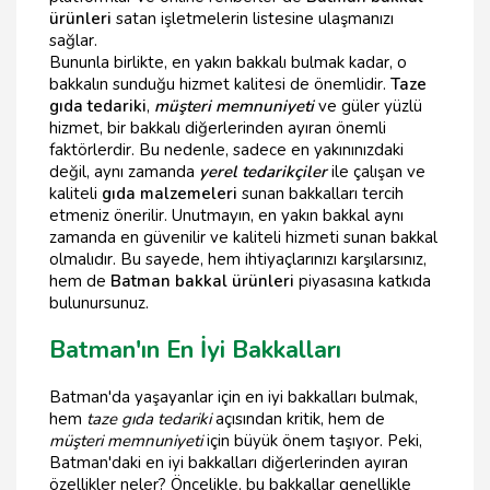
ürünleri
satan işletmelerin listesine ulaşmanızı
sağlar.
Bununla birlikte, en yakın bakkalı bulmak kadar, o
bakkalın sunduğu hizmet kalitesi de önemlidir.
Taze
gıda tedariki
,
müşteri memnuniyeti
ve güler yüzlü
hizmet, bir bakkalı diğerlerinden ayıran önemli
faktörlerdir. Bu nedenle, sadece en yakınınızdaki
değil, aynı zamanda
yerel tedarikçiler
ile çalışan ve
kaliteli
gıda malzemeleri
sunan bakkalları tercih
etmeniz önerilir. Unutmayın, en yakın bakkal aynı
zamanda en güvenilir ve kaliteli hizmeti sunan bakkal
olmalıdır. Bu sayede, hem ihtiyaçlarınızı karşılarsınız,
hem de
Batman bakkal ürünleri
piyasasına katkıda
bulunursunuz.
Batman'ın En İyi Bakkalları
Batman'da yaşayanlar için en iyi bakkalları bulmak,
hem
taze gıda tedariki
açısından kritik, hem de
müşteri memnuniyeti
için büyük önem taşıyor. Peki,
Batman'daki en iyi bakkalları diğerlerinden ayıran
özellikler neler? Öncelikle, bu bakkallar genellikle