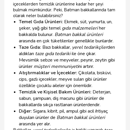
içeceklerden temizlik ürünlerine kadar her şeyi
bulmak mümkündür. Peki, Batman bakkallarında tam
olarak neler bulabilirsiniz?
Temel Gıda Ürünleri:
Ekmek, süt, yumurta, un,
şeker, yağ gibi temel
gıda malzemeleri
her
bakkalda bulunur.
Batman bakkal ürünleri
arasında en çok tüketilenler genellikle bunlardır.
Taze Gıda:
Bazı bakkallar,
yerel tedarikçiler
den
aldıkları
taze gıda tedariki
ile öne çıkar.
Mevsimlik sebze ve meyveler, peynir, zeytin gibi
ürünler
müşteri memnuniyeti
ni artırır.
Atıştırmalıklar ve İçecekler:
Çikolata, bisküvi,
cips, gazlı içecekler, meyve suları gibi ürünler
özellikle çocuklu aileler için önemlidir.
Temizlik ve Kişisel Bakım Ürünleri:
Deterjan,
sabun, şampuan, diş macunu gibi ürünler de
bakkallarda sıkça rastlanan ürünlerdendir.
Diğer:
Sigara, kibrit, pil, ampul gibi acil ihtiyaç
duyulan ürünler de
Batman bakkal ürünleri
arasında yer alır.
Bakkallar,
yerel tedarikçiler
ile iş birliği yaparak
taze