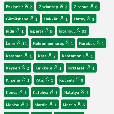
Eskişehir
Gaziantep
Giresun
2
2
6
Gümüşhane
Hakkâri
Hatay
1
1
1
Iğdır
Isparta
İstanbul
1
5
32
İzmir
Kahramanmaraş
Karabük
11
1
1
Karaman
Kars
Kastamonu
1
2
1
Kayseri
Kırıkkale
Kırklareli
2
1
1
Kırşehir
Kilis
Kocaeli
1
1
6
Konya
Kütahya
Malatya
1
1
1
Manisa
Mardin
Mersin
2
1
6