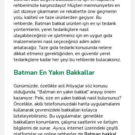
rehberimizle karşınızdayız! Müşteri memnuniyetini en
üst düzeye çıkarmanın ve rekabette öne geçmenin
yolu, kaliteli ve taze ürünlerden geçiyor. Bu
rehberde, Batman bakkal ürünleri için en iyi tedarik
yöntemlerini, yerel tedarikçilere nasıl
ulaşabileceğinizi ve işletmeniz için en uygun gıda
malzemelerini nasıl seçeceğinizi adım adım
anlatacağız. Taze gıda tedariki konusunda nelere
dikkat etmeniz gerektiğinden, en güvenilir yerel
tedarikçilere kadar her şeyi bu rehberde bulacaksınız.
Batman En Yakın Bakkallar
Günümüzde, özellikle acil ihtiyaçlar söz konusu
olduğunda, "Batman en yakın bakkal" arayışı önem
kazanıyor. Peki, size en yakın bakkalı nasıl bulursunuz?
Öncelikle, akıllı telefonunuzdaki harita uygulamalarını
kullanarak çevrenizdeki bakkalları kolayca
listeleyebilirsiniz. Bu uygulamalar, genellikle
bakkalların konumlarını, çalışma saatlerini ve iletişim
bilgilerini de sunar.
Ayrıca
, internet üzerindeki çeşitli
platformlar ve online rehberler de
Batman bakkal