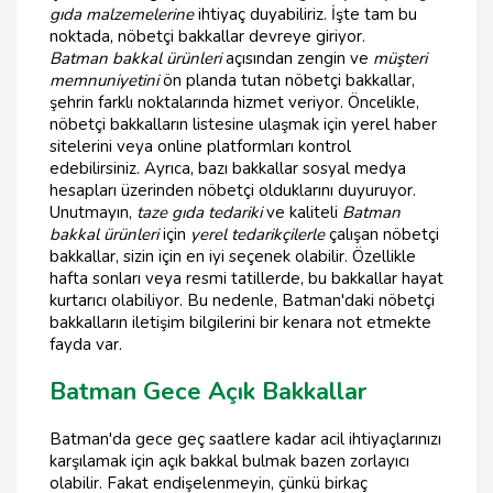
gıda malzemelerine
ihtiyaç duyabiliriz. İşte tam bu
noktada, nöbetçi bakkallar devreye giriyor.
Batman bakkal ürünleri
açısından zengin ve
müşteri
memnuniyetini
ön planda tutan nöbetçi bakkallar,
şehrin farklı noktalarında hizmet veriyor. Öncelikle,
nöbetçi bakkalların listesine ulaşmak için yerel haber
sitelerini veya online platformları kontrol
edebilirsiniz. Ayrıca, bazı bakkallar sosyal medya
hesapları üzerinden nöbetçi olduklarını duyuruyor.
Unutmayın,
taze gıda tedariki
ve kaliteli
Batman
bakkal ürünleri
için
yerel tedarikçilerle
çalışan nöbetçi
bakkallar, sizin için en iyi seçenek olabilir. Özellikle
hafta sonları veya resmi tatillerde, bu bakkallar hayat
kurtarıcı olabiliyor. Bu nedenle, Batman'daki nöbetçi
bakkalların iletişim bilgilerini bir kenara not etmekte
fayda var.
Batman Gece Açık Bakkallar
Batman'da gece geç saatlere kadar acil ihtiyaçlarınızı
karşılamak için açık bakkal bulmak bazen zorlayıcı
olabilir. Fakat endişelenmeyin, çünkü birkaç