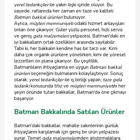
yerel tedarikçiler
ile yakın ilişki içinde oluyor. Bu
sayede, raflarında her zaman en taze ve kaliteli
Batman bakkal ürünleri
bulunuyor.
Ayrıca,
müşteri memnuniyeti
odaklı hizmet anlayışları
onları öne çıkarıyor. Güler yüzlü personel, hızlı servis
ve geniş
gıda malzemeleri
yelpazesi, Batman'daki en
iyi bakkalların ortak özellikleri arasında sayılabilir.
Tabii ki, her bakkalın kendine has bir tarzı var. Kimi
daha çok organik ürünlere yönelirken, kimi de yöresel
lezzetleri ön plana çıkarıyor. Bu çeşitlilik,
Batmanlıların ihtiyaçlarına en uygun
Batman bakkal
ürünleri
seçeneğini bulmalarını kolaylaştırıyor. Sonuç
olarak,
yerel tedarikçiler
ile iş birliği yapan,
taze gıda
tedariki
konusunda titiz ve
müşteri memnuniyeti
ni her
şeyin önünde tutan bakkallar, Batman'da öne çıkmayı
başarıyor.
Batman Bakkalında Satılan Ürünler
Batman'daki bakkallar, mahalle sakinlerinin günlük
ihtiyaçlarını karşılamak için geniş bir ürün yelpazesi
sunar. Temel
gıda malzemeleri
nden atıştırmalıklara,