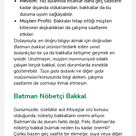
Mevsim:
Yaz aylarında insanlar daha geç saatlere
kadar dışarıda olduklarından, bakkallar da bu
duruma uyum sağlayabilir.
Müşteri Profili:
Bakkalın hitap ettiği müşteri
kitlesinin alışkanlıkları da çalışma saatlerini
etkiler.
Dolayısıyla, en doğru bilgiyi almak için doğrudan
Batman bakkal ürünleri
tedarik eden
yerel
tedarikçiler
ile ya da bakkalla iletişime geçmek en
iyisidir. Unutmayın,
müşteri memnuniyeti
odaklı
çalışan birçok bakkal, özel durumlarda esneklik
gösterebilir.
Taze gıda tedariki
ve diğer
gıda
malzemeleri
konusunda bilgi alırken, çalışma
saatlerini de sormayı ihmal etmeyin.
Batman Nöbetçi Bakkal
Günümüzde, özellikle acil ihtiyaçlar söz konusu
olduğunda, nöbetçi bakkalların önemi artıyor.
Batman'da da durum farklı değil. Peki, Batman'da
nöbetçi bakkal bulmak neden bu kadar önemli?
Çünkü bazen geç saatte bir ekmeğe, suya veya diğer