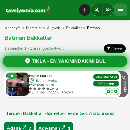
Tavsiyemiz Anasayfa
Anasayfa
>
Hizmetler
>
Alışveriş
>
Bakkallar
>
Batman
Batman Bakkallar
1 sonuçtan 1 - 1 arası gösteriliyor.
Filtrele
TIKLA -
EN YAKININDAKİNİ BUL
Haşım Market
0543 850 72 06
Batman, Merkez
İncele
Whatsapp
Posta Kodu: 72050
0.0 (0)
Fiyat Aralığı: 100,00 ₺ - 900,00 ₺
İllerdeki Bakkallar Hizmetlerine de Göz Atabilirsiniz
Adana
Adıyaman
2
1