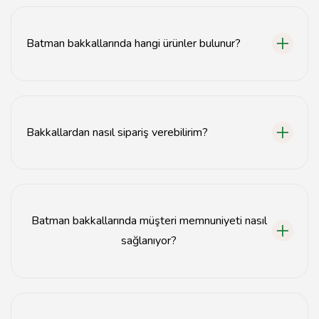
Batman'daki yerel bakkallardan taze gıda ürünleri temin
edebilirsiniz.
Batman bakkallarında hangi ürünler bulunur?
Batman bakkallarında gıda malzemeleri, içecekler,
atıştırmalıklar ve temizlik ürünleri bulunmaktadır.
Bakkallardan nasıl sipariş verebilirim?
Batman'daki bakkallardan telefon veya online
platformlar aracılığıyla sipariş verebilirsiniz.
Batman bakkallarında müşteri memnuniyeti nasıl
sağlanıyor?
Batman bakkalları, kaliteli ürünler ve hızlı hizmet ile
müşteri memnuniyetine önem vermektedir.