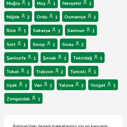
Muğla
Muş
Nevşehir
1
1
1
Niğde
Ordu
Osmaniye
2
1
1
Rize
Sakarya
Samsun
1
1
1
Siirt
Sinop
Sivas
1
1
2
Şanlıurfa
Şırnak
Tekirdağ
1
1
1
Tokat
Trabzon
Tunceli
1
2
1
Uşak
Van
Yalova
Yozgat
1
1
1
1
Zonguldak
1
Batman'daki değerli bakkallarımız için en kapsamlı