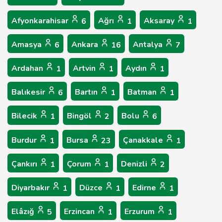
Afyonkarahisar
Ağrı
Aksaray
6
1
1
Amasya
Ankara
Antalya
6
16
7
Ardahan
Artvin
Aydın
1
1
1
Balıkesir
Bartın
Batman
6
1
1
Bilecik
Bingöl
Bolu
1
2
6
Burdur
Bursa
Çanakkale
1
23
1
Çankırı
Çorum
Denizli
1
1
2
Diyarbakır
Düzce
Edirne
1
1
1
Elâzığ
Erzincan
Erzurum
5
1
1