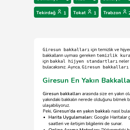
Tekirdağ
Tokat
Trabzon
1
1
için temizlik ve hijy
Giresun bakkalları
bakkalların uyması gereken
temizlik kur
için
neler 
bakkal hijyen standartları
bulacaksınız. Ayrıca,
Giresun bakkalları
Giresun En Yakın Bakkalla
Giresun bakkalları
arasında size en yakın ola
yakındaki bakkalın nerede olduğunu bilmek bü
ulaşabiliyoruz.
Peki,
Giresun'da en yakın bakkalı
nasıl bulab
Harita Uygulamaları:
Google Haritalar g
saatleri ve iletişim bilgilerini de sunar.
Online Arama Motorları:
"Yakınımdaki b