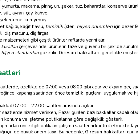
 yumurta, makarna, pirinç, un, şeker, tuz, baharatlar, konserve ürün
 süt, ayran, çay, kahve.
, şekerleme, kuruyemiş.
t kağıdı, kağıt havlu,
temizlik ip
leri,
hijyen önlemleri
için dezenfe
, diş macunu, diş fırçası.
e malzemeleri gibi çeşitli ürünler raflarda yerini alır.
 kuralları
çerçevesinde, ürünlerin taze ve güvenli bir şekilde sunul
 hijyen standartları
gözetilir.
Giresun bakkalları
, genellikle müşte
atleri
saatlerde, özellikle de 07:00 veya 08:00 gibi açılır ve akşam geç sa
eğince, kapanış saatinden önce
temizlik ip
uçlarını uygulamak ve hi
akkal 07:00 - 22:00 saatleri arasında açıktır.
aatlerde hizmet verirken, Pazar günleri bazı bakkallar kapalı olabi
ı konuma ve işletme politikalarına göre değişiklik gösterir.
ş yapmadan önce ilgili bakkalın çalışma saatlerini kontrol etmekte f
ağlığı için de büyük önem taşır. Bu nedenle,
Giresun bakkalları
gün i