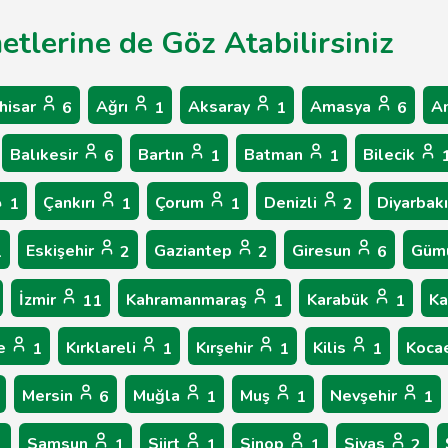
etlerine de Göz Atabilirsiniz
hisar
Ağrı
Aksaray
Amasya
A
6
1
1
6
Balıkesir
Bartın
Batman
Bilecik
6
1
1
Çankırı
Çorum
Denizli
Diyarbak
1
1
1
2
Eskişehir
Gaziantep
Giresun
Güm
1
2
2
6
İzmir
Kahramanmaraş
Karabük
K
11
1
1
le
Kırklareli
Kırşehir
Kilis
Koca
1
1
1
1
Mersin
Muğla
Muş
Nevşehir
6
1
1
1
Samsun
Siirt
Sinop
Sivas
1
1
1
1
2