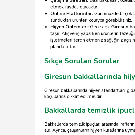
Çalışma Saatleri:
Bazı bakkallar, özellik
etmek faydalı olacaktır.
Online Platformlar:
Günümüzde birçok bak
sundukları ürünleri kolayca görebilirsiniz.
Hijyen Önlemleri:
Gece açık
Giresun ba
taşır. Alışveriş yaparken ürünlerin tazel
işletmeleri tercih etmeniz sağlığınız açıs
planda tutar.
Sıkça Sorulan Sorular
Giresun bakkallarında hijy
Giresun bakkallarında hijyen standartları, gıd
koşullarına dikkat edilmelidir.
Bakkallarda temizlik ipuçl
Bakkallarda temizlik ipuçları arasında, rafları
alır. Ayrıca, çalışanların hijyen kurallarına u