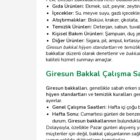
Gıda Ürünleri:
Ekmek, süt, peynir, zeytin,
İçecekler:
Su, meyve suyu, gazlı içecekler,
Atıştırmalıklar:
Bisküvi, kraker, çikolata
Temizlik Ürünleri:
Deterjan, sabun, tuvale
Kişisel Bakım Ürünleri:
Şampuan, duş jeli
Diğer Ürünler:
Sigara, pil, ampul, kırtasiy
Giresun bakkal hijyen standartları
ve
temizlik
bakkallar düzenli olarak denetlenir ve
bakkal
kaliteli hizmet sunmayı amaçlar.
Giresun Bakkal Çalışma Sa
Giresun bakkalları
, genellikle sabah erken 
hijyen standartları
ve
temizlik kuralları
ger
ayırırlar.
Genel Çalışma Saatleri:
Hafta içi çoğu b
Hafta Sonu:
Cumartesi günleri de benzer s
durum,
Giresun bakkallarının
bulunduklar
Dolayısıyla, özellikle Pazar günleri alışveri
müşteriler için değil, bakkal çalışanlarının s