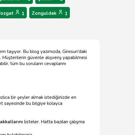
Yozgat
Zonguldak
1
1
önem taşıyor. Bu blog yazımızda, Giresun'daki
. Müşterilerin güvenle alışveriş yapabilmesi
abilir, tüm bu soruların cevaplarını
ızlıca bir şeyler almak istediğinizde en
et sayesinde bu bilgiye kolayca
akkallarını
listeler. Hatta bazıları çalışma
ını
bulabilirsiniz.