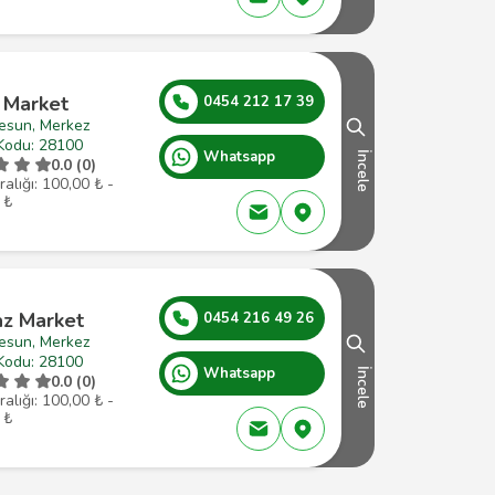
l Market
0454 212 17 39
resun, Merkez
Kodu: 28100
Whatsapp
İncele
0.0 (0)
ralığı: 100,00 ₺ -
 ₺
az Market
0454 216 49 26
resun, Merkez
Kodu: 28100
Whatsapp
İncele
0.0 (0)
ralığı: 100,00 ₺ -
 ₺