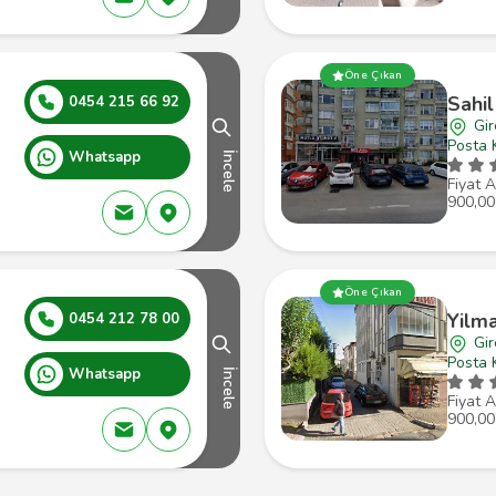
Öne Çıkan
Sahi
0454 215 66 92
Gi
Posta 
Whatsapp
İncele
Fiyat A
900,00
Öne Çıkan
Yilm
0454 212 78 00
Gi
Posta 
Whatsapp
İncele
Fiyat A
900,00