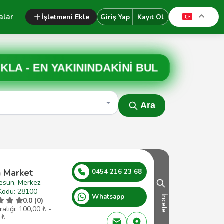
alar
İşletmeni Ekle
Giriş Yap
Kayıt Ol
IKLA -
EN YAKININDAKİNİ BUL
Ara
n Market
0454 216 23 68
resun, Merkez
Kodu: 28100
Whatsapp
İncele
0.0 (0)
ralığı: 100,00 ₺ -
 ₺