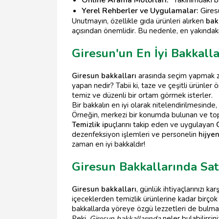
Yerel Rehberler ve Uygulamalar:
Giresu
Unutmayın, özellikle gıda ürünleri alırken
bak
açısından önemlidir. Bu nedenle, en yakındak
Giresun'un En İyi Bakkalla
Giresun bakkalları
arasında seçim yapmak zor 
yapan nedir? Tabii ki, taze ve çeşitli ürünler 
temiz ve düzenli bir ortam görmek isterler.
Bir bakkalın en iyi olarak nitelendirilmesinde
Örneğin, merkezi bir konumda bulunan ve top
Temizlik ip
uçlarını takip eden ve uygulayan
dezenfeksiyon işlemleri ve personelin
hijye
zaman en iyi bakkaldır!
Giresun Bakkallarında Sat
Giresun bakkalları
, günlük ihtiyaçlarınızı k
içeceklerden temizlik ürünlerine kadar birçok f
bakkallarda yöreye özgü lezzetleri de bulm
Peki,
Giresun bakkallarında
neler bulabilirsini