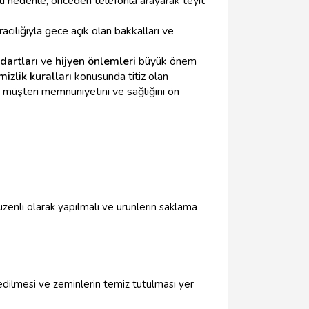
 Bu nedenle, önceden telefonla arayarak teyit
cılığıyla gece açık olan bakkalları ve
dartları
ve
hijyen önlemleri
büyük önem
mizlik kuralları
konusunda titiz olan
müşteri memnuniyetini ve sağlığını ön
üzenli olarak yapılmalı ve ürünlerin saklama
l edilmesi ve zeminlerin temiz tutulması yer