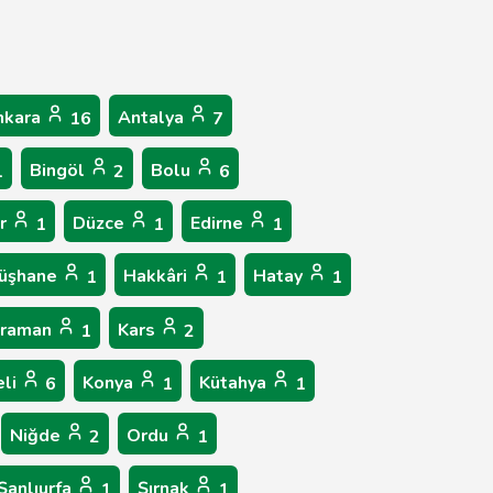
nkara
Antalya
16
7
Bingöl
Bolu
1
2
6
ır
Düzce
Edirne
1
1
1
üşhane
Hakkâri
Hatay
1
1
1
araman
Kars
1
2
eli
Konya
Kütahya
6
1
1
Niğde
Ordu
2
1
Şanlıurfa
Şırnak
1
1