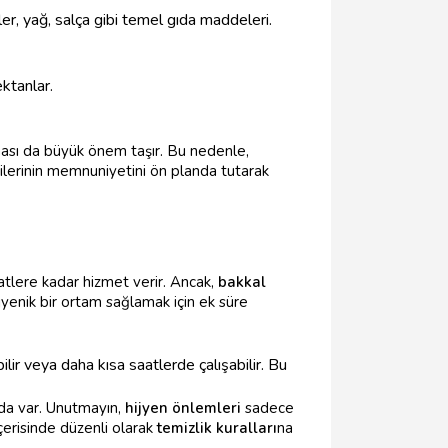
ler, yağ, salça gibi temel gıda maddeleri.
ktanlar.
ması da büyük önem taşır. Bu nedenle,
rilerinin memnuniyetini ön planda tutarak
atlere kadar hizmet verir. Ancak,
bakkal
jyenik bir ortam sağlamak için ek süre
lir veya daha kısa saatlerde çalışabilir. Bu
ayda var. Unutmayın,
hijyen önlemleri
sadece
çerisinde düzenli olarak
temizlik kuralları
na