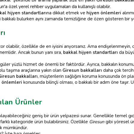
n'a özel yerel rehber uygulamaları da kullanışlı olabilir.
kal hijyen standartları
na dikkat etmek ve
hijyen önlemleri
alınmı
i bakkalı bulurken aynı zamanda temizliğine de özen gösteren bir y
rı
olabilir, özellikle de en iyisini arıyorsanız. Ama endişelenmeyin, do
önemlidir. Ancak bunun yanı sıra,
bakkal hijyen standartları
da büyük
, güler yüzlü hizmet de önemli bir faktördür. Ayrıca, bakkalın konumu 
lu taşıma araçlarına yakın olan
Giresun bakkalları
daha çok tercih 
Giresun bakkalları
, müşterilerin sağlığını koruma konusunda ön plan
n önlemleri
konusunda bilinçli olması, o bakkalı bir adım öne taşır. 
ılan Ürünler
arşılayabileceğiniz geniş bir ürün yelpazesi sunar. Genellikle temel g
arklı kategoride ürün bulabilirsiniz. Özellikle
Giresun
gibi yöresel ü
ak mümkündür.
z? İşte bazı örnekler: