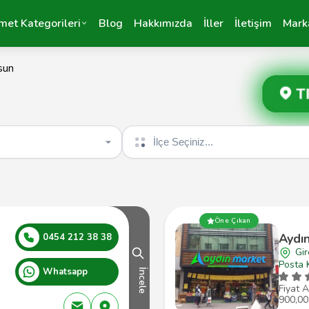
met Kategorileri
Blog
Hakkımızda
İller
İletişim
Mark
sun
T
İlçe seçin
Öne Çıkan
Aydı
0454 212 38 38
Gi
Posta 
Whatsapp
İncele
Fiyat A
900,00