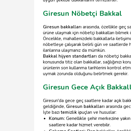
uygun şekilde dükkanlarını temizlerler.
Giresun Nöbetçi Bakkal
Giresun bakkalları
arasında, özellikle geç sa
ürüne ulaşmak için nöbetçi bakkalları bilmek 
Öncelikle, mahallenizdeki bakkallarla iletişim
nöbetleşe çalışarak belirli gün ve saatlerde 
ilanlarına ulaşmanız da mümkün.
Bakkal hijyen standartları
da nöbetçi bakka
konusunda titiz olan bakkallar, sağlığınızı kor
ürünlerin son kullanma tarihlerini kontrol etm
uymak zorunda olduğunu belirtmek gerekir.
Giresun Gece Açık Bakkal
Giresun'da gece geç saatlere kadar açık bakkal
geldiğinde,
Giresun bakkalları
arasında gece
İşte bazı
temizlik ip
uçları ve hususlar:
Konum:
Genellikle şehir merkezine yakın 
saatlere kadar hizmet verebilir.