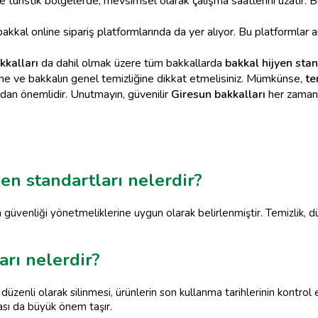
le turistik bölgelerde, mevsimsel olarak çalışma saatlerini uzatır.
kal online sipariş platformlarında da yer alıyor. Bu platformlar ara
kkalları
da dahil olmak üzere tüm bakkallarda
bakkal hijyen stan
iğine ve bakkalın genel temizliğine dikkat etmelisiniz. Mümkünse,
te
ından önemlidir. Unutmayın, güvenilir
Giresun bakkalları
her zaman 
en standartları nelerdir?
a güvenliği yönetmeliklerine uygun olarak belirlenmiştir. Temizlik, d
arı nelerdir?
n düzenli olarak silinmesi, ürünlerin son kullanma tarihlerinin kontro
yması da büyük önem taşır.