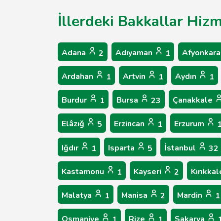
İllerdeki Bakkallar Hizm
Adana
Adıyaman
Afyonkara
2
1
Ardahan
Artvin
Aydın
1
1
1
Burdur
Bursa
Çanakkale
1
23
Elâzığ
Erzincan
Erzurum
5
1
Iğdır
Isparta
İstanbul
1
5
32
Kastamonu
Kayseri
Kırıkka
1
2
Malatya
Manisa
Mardin
1
2
1
Osmaniye
Rize
Sakarya
1
1