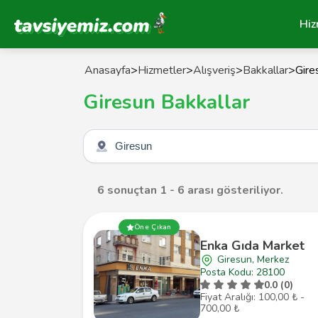
Tavsiyemiz Anasayfa
Hiz
Anasayfa
>
Hizmetler
>
Alışveriş
>
Bakkallar
>
Gire
Giresun Bakkallar
Şehir seçin
6 sonuçtan 1 - 6 arası gösteriliyor.
Öne Çıkan
Enka Gıda Market
Giresun, Merkez
Posta Kodu: 28100
0.0 (0)
Fiyat Aralığı: 100,00 ₺ -
700,00 ₺