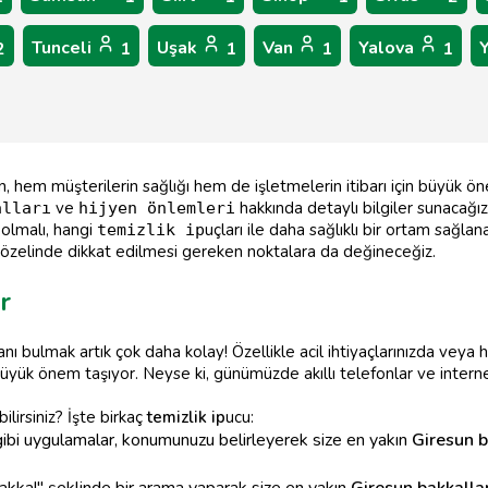
Tunceli
Uşak
Van
Yalova
2
1
1
1
1
en, hem müşterilerin sağlığı hem de işletmelerin itibarı için büyük 
ve
hakkında detaylı bilgiler sunacağız
alları
hijyen önlemleri
olmalı, hangi
uçları ile daha sağlıklı bir ortam sağlan
temizlik ip
özelinde dikkat edilmesi gereken noktalara da değineceğiz.
r
nı bulmak artık çok daha kolay! Özellikle acil ihtiyaçlarınızda veya h
yük önem taşıyor. Neyse ki, günümüzde akıllı telefonlar ve intern
ilirsiniz? İşte birkaç
temizlik ip
ucu:
ibi uygulamalar, konumunuzu belirleyerek size en yakın
Giresun b
akkal" şeklinde bir arama yaparak size en yakın
Giresun bakkallar