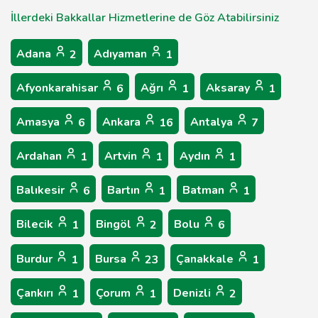
İllerdeki Bakkallar Hizmetlerine de Göz Atabilirsiniz
Adana
Adıyaman
2
1
Afyonkarahisar
Ağrı
Aksaray
6
1
1
Amasya
Ankara
Antalya
6
16
7
Ardahan
Artvin
Aydın
1
1
1
Balıkesir
Bartın
Batman
6
1
1
Bilecik
Bingöl
Bolu
1
2
6
Burdur
Bursa
Çanakkale
1
23
1
Çankırı
Çorum
Denizli
1
1
2