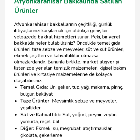
Afyonkarahisar Bakkalında Satılan
Ürünler
Afyonkarahisar bakkal
larının çeşitliliği, günlük
ihtiyaçlarınızı karşılamak için oldukça geniş bir
yelpazede
bakkal hizmetleri
sunar. Peki, bir
yerel
bakkal
da neler bulabilirsiniz? Öncelikle temel gıda
ürünleri, taze sebze ve meyveler, süt ve süt ürünleri,
ekmek çeşitleri ve kahvaltılıklar olmazsa
olmazlardandır. Bununla birlikte,
market alışverişi
listenizde yer alan temizlik malzemeleri, kişisel bakım
ürünleri ve kırtasiye malzemelerine de kolayca
ulaşabilirsiniz.
Temel Gıda:
Un, şeker, tuz, yağ, makarna, pirinç,
bulgur, bakliyat
Taze Ürünler:
Mevsimlik sebze ve meyveler,
yeşillikler
Süt ve Kahvaltılık:
Süt, yoğurt, peynir, zeytin,
yumurta, reçel, bal
Diğer:
Ekmek, su, meşrubat, atıştırmalıklar,
çikolata, şekerleme