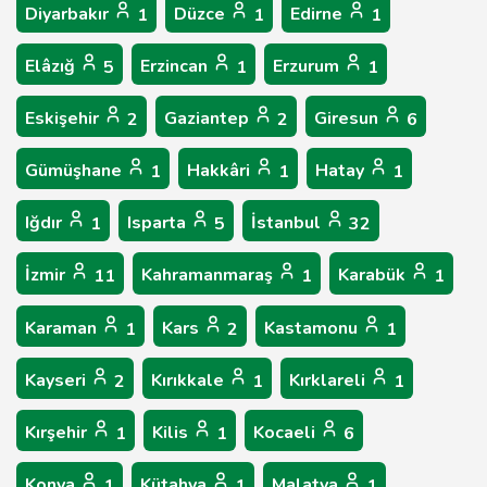
Diyarbakır
Düzce
Edirne
1
1
1
Elâzığ
Erzincan
Erzurum
5
1
1
Eskişehir
Gaziantep
Giresun
2
2
6
Gümüşhane
Hakkâri
Hatay
1
1
1
Iğdır
Isparta
İstanbul
1
5
32
İzmir
Kahramanmaraş
Karabük
11
1
1
Karaman
Kars
Kastamonu
1
2
1
Kayseri
Kırıkkale
Kırklareli
2
1
1
Kırşehir
Kilis
Kocaeli
1
1
6
Konya
Kütahya
Malatya
1
1
1