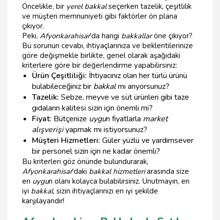
Öncelikle, bir
yerel bakkal
seçerken tazelik, çeşitlilik
ve müşteri memnuniyeti gibi faktörler ön plana
çıkıyor.
Peki,
Afyonkarahisar
'da hangi
bakkallar
öne çıkıyor?
Bu sorunun cevabı, ihtiyaçlarınıza ve beklentilerinize
göre değişmekle birlikte, genel olarak aşağıdaki
kriterlere göre bir değerlendirme yapabilirsiniz:
Ürün Çeşitliliği:
İhtiyacınız olan her türlü ürünü
bulabileceğiniz bir
bakkal
mı arıyorsunuz?
Tazelik:
Sebze, meyve ve süt ürünleri gibi taze
gıdaların kalitesi sizin için önemli mi?
Fiyat:
Bütçenize
uygu
n fiyatlarla
market
alışverişi
yapmak mı istiyorsunuz?
Müşteri Hizmetleri:
Güler yüzlü ve yardımsever
bir personel sizin için ne kadar önemli?
Bu kriterleri göz önünde bulundurarak,
Afyonkarahisar
'daki
bakkal hizmetleri
arasında size
en
uygu
n olanı kolayca bulabilirsiniz. Unutmayın, en
iyi
bakkal
, sizin ihtiyaçlarınızı en iyi şekilde
karşılayandır!