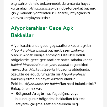
bilgi sahibi olmak, beklenmedik durumlarda hayat
kurtarabilir.
Afyonkarahisar
'da nöbetçi bakkal bulmak
için yukarıdaki yöntemleri kullanarak, ihtiyaçlarınızı
kolayca karşılayabilirsiniz.
Afyonkarahisar Gece Açık
Bakkallar
Afyonkarahisar'da gece geç saatlere kadar açık bir
Afyonkarahisar bakkal
bulmak bazen zorlayıcı
olabilir. Ancak endişelenmeyin! Özellikle belirli
bölgelerde, gece geç saatlere hatta sabaha kadar
bakkal hizmetleri
sunan
yerel bakkal
seçenekleri
mevcuttur.
Market alışverişi
ihtiyacınız olduğunda,
özellikle de acil durumlarda bu
Afyonkarahisar
bakkal
işletmeleri hayat kurtarıcı olabilir.
Peki, bu
Afyonkarahisar bakkal
'ları nasıl bulabilirsiniz?
Birkaç önerimiz var:
Bölgesel Araştırma:
Yaşadığınız veya
bulunduğunuz bölgedeki bakkalları tek tek
arayarak çalışma saatleri hakkında bilgi