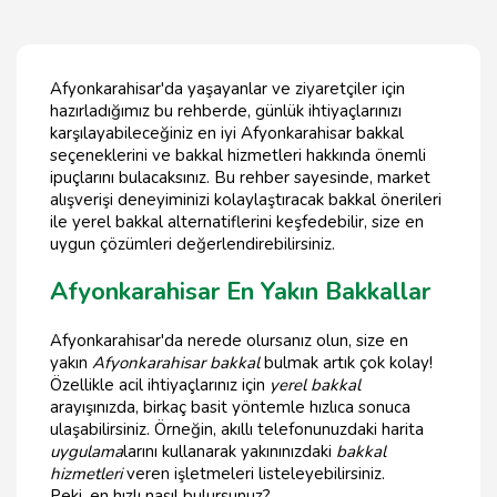
Afyonkarahisar'da yaşayanlar ve ziyaretçiler için
hazırladığımız bu rehberde, günlük ihtiyaçlarınızı
karşılayabileceğiniz en iyi Afyonkarahisar bakkal
seçeneklerini ve bakkal hizmetleri hakkında önemli
ipuçlarını bulacaksınız. Bu rehber sayesinde, market
alışverişi deneyiminizi kolaylaştıracak bakkal önerileri
ile yerel bakkal alternatiflerini keşfedebilir, size en
uygun çözümleri değerlendirebilirsiniz.
Afyonkarahisar En Yakın Bakkallar
Afyonkarahisar'da nerede olursanız olun, size en
yakın
Afyonkarahisar bakkal
bulmak artık çok kolay!
Özellikle acil ihtiyaçlarınız için
yerel bakkal
arayışınızda, birkaç basit yöntemle hızlıca sonuca
ulaşabilirsiniz. Örneğin, akıllı telefonunuzdaki harita
uygulama
larını kullanarak yakınınızdaki
bakkal
hizmetleri
veren işletmeleri listeleyebilirsiniz.
Peki, en hızlı nasıl bulursunuz?