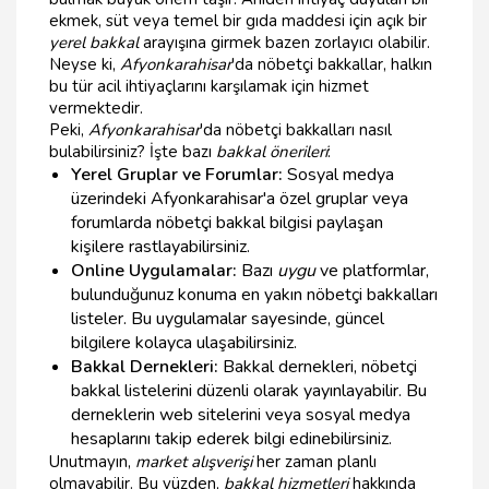
ekmek, süt veya temel bir gıda maddesi için açık bir
yerel bakkal
arayışına girmek bazen zorlayıcı olabilir.
Neyse ki,
Afyonkarahisar
'da nöbetçi bakkallar, halkın
bu tür acil ihtiyaçlarını karşılamak için hizmet
vermektedir.
Peki,
Afyonkarahisar
'da nöbetçi bakkalları nasıl
bulabilirsiniz? İşte bazı
bakkal önerileri
:
Yerel Gruplar ve Forumlar:
Sosyal medya
üzerindeki Afyonkarahisar'a özel gruplar veya
forumlarda nöbetçi bakkal bilgisi paylaşan
kişilere rastlayabilirsiniz.
Online Uygulamalar:
Bazı
uygu
ve platformlar,
bulunduğunuz konuma en yakın nöbetçi bakkalları
listeler. Bu uygulamalar sayesinde, güncel
bilgilere kolayca ulaşabilirsiniz.
Bakkal Dernekleri:
Bakkal dernekleri, nöbetçi
bakkal listelerini düzenli olarak yayınlayabilir. Bu
derneklerin web sitelerini veya sosyal medya
hesaplarını takip ederek bilgi edinebilirsiniz.
Unutmayın,
market alışverişi
her zaman planlı
olmayabilir. Bu yüzden,
bakkal hizmetleri
hakkında