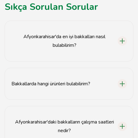
Sıkça Sorulan Sorular
Afyonkarahisar'da en iyi bakkalları nasıl
bulabilirim?
Afyonkarahisar'daki en iyi bakkalları yerel rehberler ve
kullanıcı yorumları ile bulabilirsiniz.
Bakkallarda hangi ürünleri bulabilirim?
Bakkallarda temel gıda maddeleri, atıştırmalıklar,
içecekler ve temizlik ürünleri gibi çeşitli ürünler
bulunmaktadır.
Afyonkarahisar'daki bakkalların çalışma saatleri
nedir?