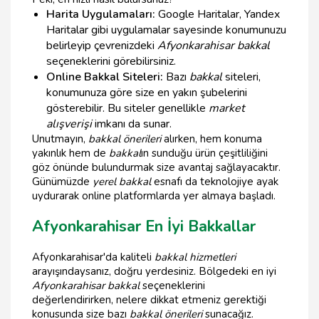
Harita Uygulamaları:
Google Haritalar, Yandex
Haritalar gibi uygulamalar sayesinde konumunuzu
belirleyip çevrenizdeki
Afyonkarahisar bakkal
seçeneklerini görebilirsiniz.
Online Bakkal Siteleri:
Bazı
bakkal
siteleri,
konumunuza göre size en yakın şubelerini
gösterebilir. Bu siteler genellikle
market
alışverişi
imkanı da sunar.
Unutmayın,
bakkal önerileri
alırken, hem konuma
yakınlık hem de
bakkal
ın sunduğu ürün çeşitliliğini
göz önünde bulundurmak size avantaj sağlayacaktır.
Günümüzde
yerel bakkal
esnafı da teknolojiye ayak
uydurarak online platformlarda yer almaya başladı.
Afyonkarahisar En İyi Bakkallar
Afyonkarahisar'da kaliteli
bakkal hizmetleri
arayışındaysanız, doğru yerdesiniz. Bölgedeki en iyi
Afyonkarahisar bakkal
seçeneklerini
değerlendirirken, nelere dikkat etmeniz gerektiği
konusunda size bazı
bakkal önerileri
sunacağız.