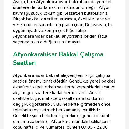
Ayrıca, bazı
Afyonkarahisar bakkal
larında yöresel
ürünlere de rastlamak mümkündür. Örneğin, Afyon
kaymağı, sucuk, lokum gibi lezzetleri bulabilirsiniz.
Birçok
bakkal önerileri
arasında, özellikle taze ve
yerel ürünler sunanlar ön plana çıkar. Dolayısıyla, bir
uygu
n fiyatlı ve zengin çeşitliğe sahip
Afyonkarahisar bakkalı
arıyorsanız, birden fazla
seçeneğinizin olduğunu unutmayın!
Afyonkarahisar Bakkal Çalışma
Saatleri
Afyonkarahisar bakkal
alışverişleriniz için çalışma
saatleri önemli bir faktördür. Genellikle
yerel bakkal
esnafımız sabah erken saatlerde kepenklerini açar ve
akşam geç saatlere kadar hizmet verir. Ancak,
özellikle küçük mahalle bakkallarında bu durum
değişiklik gösterebilir. Bu nedenle, gitmeden önce
telefonla teyit etmek her zaman iyi bir fikirdir.
Öncelikle şunu belirtmek gerekir ki, genel bir kural
olmamakla birlikte, Afyonkarahisar'daki bakkalların
çoğu hafta içi ve Cumartesi günleri 07:00 - 22:00