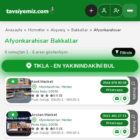
Tavsiyemiz Anasayfa
Anasayfa
>
Hizmetler
>
Alışveriş
>
Bakkallar
>
Afyonkarahisar
Afyonkarahisar Bakkallar
6 sonuçtan 1 - 6 arası gösteriliyor.
Filtrele
TIKLA -
EN YAKININDAKİNİ BUL
Kent Market
0544 878 80 08
Afyonkarahisar, Merkez
İncele
Whatsapp
Posta Kodu: 03050
0.0 (0)
Fiyat Aralığı: 100,00 ₺ - 900,00 ₺
Arslan Market
0532 461 37 74
Afyonkarahisar, Merkez
İncele
Whatsapp
Posta Kodu: 03050
0.0 (0)
Fiyat Aralığı: 100,00 ₺ - 900,00 ₺