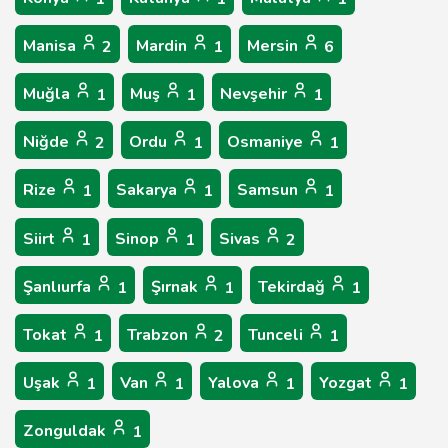
Manisa
Mardin
Mersin
2
1
6
Muğla
Muş
Nevşehir
1
1
1
Niğde
Ordu
Osmaniye
2
1
1
Rize
Sakarya
Samsun
1
1
1
Siirt
Sinop
Sivas
1
1
2
Şanlıurfa
Şırnak
Tekirdağ
1
1
1
Tokat
Trabzon
Tunceli
1
2
1
Uşak
Van
Yalova
Yozgat
1
1
1
1
Zonguldak
1