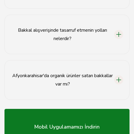
Bakkallar genellikle sabah 08:00'den akşam 22:00'ye
kadar açıktır, ancak saatler bakkala göre değişiklik
gösterebilir.
Bakkal alışverişinde tasarruf etmenin yolları
nelerdir?
Bakkal alışverişinde tasarruf etmek için indirimli ürünleri
tercih edebilir, toptan alım yapabilir ve yerel ürünleri
seçebilirsiniz.
Afyonkarahisar'da organik ürünler satan bakkallar
var mı?
Evet, Afyonkarahisar'da organik ürünler satan bazı
bakkallar bulunmaktadır, bu bakkalları yerel
rehberlerden öğrenebilirsiniz.
Mobil Uygulamamızı İndirin