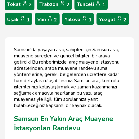
Tokat
Trabzon
Tunceli
2
2
1
Uşak
Van
Yalova
Yozgat
1
2
1
2
Samsun'da yaşayan araç sahipleri için Samsun araç
muayene süreçleri ve güncel bilgileri bir araya
getirdik! Bu rehberimizde, araç muayene istasyonu
adreslerinden, araba muayene randevu alma
yöntemlerine, gerekli belgelerden ücretlere kadar
tüm detaylara ulaşabilirsiniz. Samsun araç kontrolü
işlemlerinizi kolaylaştırmak ve zaman kazanmanızı
sağlamak amacıyla hazırlanan bu yazı, araç
muayenesiyle ilgili tüm sorularınıza yanıt
bulabileceğiniz kapsamlı bir kaynak olacak.
Samsun En Yakın Araç Muayene
İstasyonları Randevu