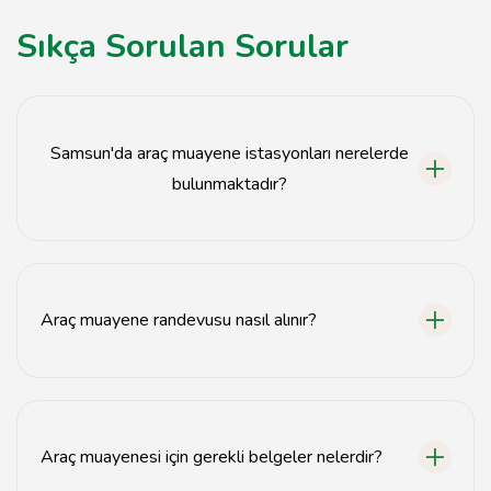
Sıkça Sorulan Sorular
Samsun'da araç muayene istasyonları nerelerde
bulunmaktadır?
Samsun'da çeşitli araç muayene istasyonları şehir
merkezinde ve çevresinde yer almaktadır.
Araç muayene randevusu nasıl alınır?
Araç muayene randevusu, e-Devlet üzerinden veya
muayene istasyonlarının web sitelerinden alınabilir.
Araç muayenesi için gerekli belgeler nelerdir?