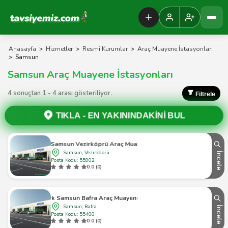
Tavsiyemiz Anasayfa
Anasayfa
>
Hizmetler
>
Resmi Kurumlar
>
Araç Muayene İstasyonları
>
Samsun
Samsun Araç Muayene İstasyonları
4 sonuçtan 1 - 4 arası gösteriliyor.
Filtrele
TIKLA -
EN YAKININDAKİNİ BUL
Tüvtürk Samsun Vezirköprü Araç Muayene İstasyonu
Samsun, Vezirköprü
İncele
Posta Kodu: 55902
0.0 (0)
Tüvtürk Samsun Bafra Araç Muayene İstasyonu
Samsun, Bafra
İncele
Posta Kodu: 55400
0.0 (0)