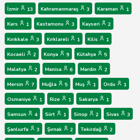
İzmir
Kahramanmaraş
Karaman
13
3
1
Kars
Kastamonu
Kayseri
1
3
2
Kırıkkale
Kırklareli
Kilis
3
1
1
Kocaeli
Konya
Kütahya
2
9
5
Malatya
Manisa
Mardin
2
6
2
Mersin
Muğla
Muş
Ordu
7
5
1
1
Osmaniye
Rize
Sakarya
1
1
1
Samsun
Siirt
Sinop
Sivas
4
1
2
3
Şanlıurfa
Şırnak
Tekirdağ
3
2
2