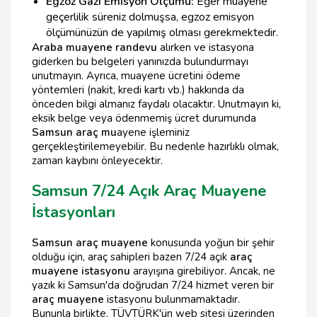
Egzoz Gazı Emisyon Ölçümü:
Eğer muayene
geçerlilik süreniz dolmuşsa, egzoz emisyon
ölçümünüzün de yapılmış olması gerekmektedir.
Araba muayene randevu
alırken ve istasyona
giderken bu belgeleri yanınızda bulundurmayı
unutmayın. Ayrıca, muayene ücretini ödeme
yöntemleri (nakit, kredi kartı vb.) hakkında da
önceden bilgi almanız faydalı olacaktır. Unutmayın ki,
eksik belge veya ödenmemiş ücret durumunda
Samsun araç mu
ayene işleminiz
gerçekleştirilemeyebilir. Bu nedenle hazırlıklı olmak,
zaman kaybını önleyecektir.
Samsun 7/24 Açık Araç Muayene
İstasyonları
Samsun araç muayene
konusunda yoğun bir şehir
olduğu için, araç sahipleri bazen 7/24 açık
araç
muayene istasyonu
arayışına girebiliyor. Ancak, ne
yazık ki Samsun'da doğrudan 7/24 hizmet veren bir
araç muayene
istasyonu bulunmamaktadır.
Bununla birlikte, TÜVTÜRK'ün web sitesi üzerinden