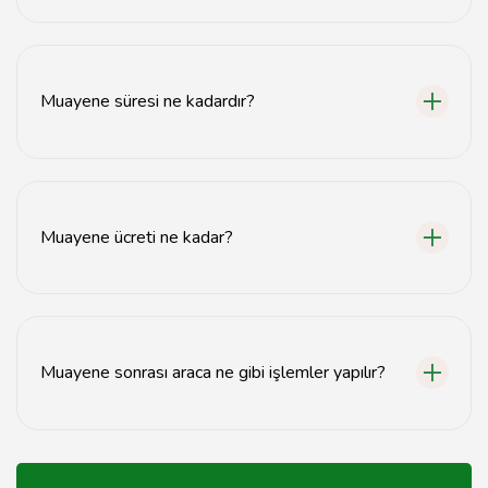
Araç muayenesi için ruhsat, kimlik ve muayene ücretinin
ödenmiş olduğuna dair belge gereklidir.
Muayene süresi ne kadardır?
Araç muayenesi genellikle 30 dakika ile 1 saat arasında
sürmektedir.
Muayene ücreti ne kadar?
Muayene ücreti aracın tipine ve yaşına göre değişiklik
göstermektedir, güncel tarifeyi kontrol etmeniz önerilir.
Muayene sonrası araca ne gibi işlemler yapılır?
Muayene sonrası araçta tespit edilen eksiklikler için
gerekli onarımlar yapılmalıdır.