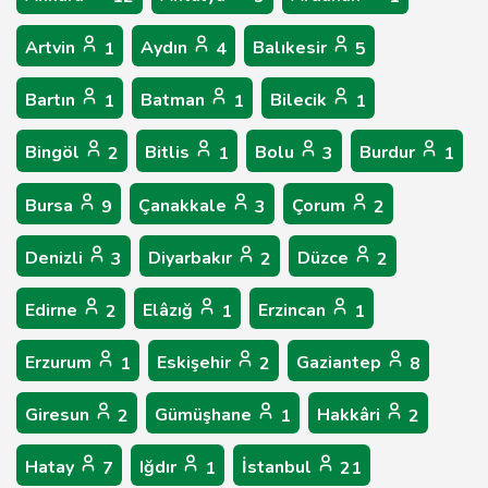
Artvin
Aydın
Balıkesir
1
4
5
Bartın
Batman
Bilecik
1
1
1
Bingöl
Bitlis
Bolu
Burdur
2
1
3
1
Bursa
Çanakkale
Çorum
9
3
2
Denizli
Diyarbakır
Düzce
3
2
2
Edirne
Elâzığ
Erzincan
2
1
1
Erzurum
Eskişehir
Gaziantep
1
2
8
Giresun
Gümüşhane
Hakkâri
2
1
2
Hatay
Iğdır
İstanbul
7
1
21