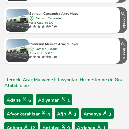
Tüvtürk Samsun Çarşamba Araç Muayene İstasyonu
Samsun, Çarşamba
İncele
Posta Kodu: 55500
0.0 (0)
Tüvtürk Samsun Merkez Araç Muayene İstasyonu
Samsun, İlkadım
İncele
Posta Kodu: 55070
0.0 (0)
İllerdeki Araç Muayene İstasyonları Hizmetlerine de Göz
Atabilirsiniz
Adana
Adıyaman
6
1
Afyonkarahisar
Ağrı
Amasya
4
1
3
Ankara
Antalya
Ardahan
12
9
1