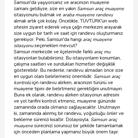
Samsun'da yaşıyorsanız ve aracınızın muayene
zamanı geldiyse, size en yakın
Samsun araç muayene
istasyonunu bulmak ve
araba muayene randevu
almak artık çok kolay. Öncelikle, TÜVTÜRK'ün web
sitesini ziyaret ederek veya çağrı merkezini arayarak
size uygun bir tarih ve saat için randevu oluşturmanız
gerekiyor. Peki, Samsun'da hangi
araç muayene
istasyonu
seçenekleri mevcut?
Samsun merkezde ve ilçelerinde farklı
araç mu
istasyonları bulabilirsiniz. Bu istasyonların konumları,
çalışma saatleri ve sundukları hizmetler değişiklik
gösterebilir. Bu nedenle, randevu almadan önce size
en uygun olanı belirlemeniz önemlidir.
Samsun araç
kontrolü
için randevu alırken, aracınızın türünü ve
muayene tipini de belirtmeniz gerektiğini unutmayın.
Buna ek olarak, randevu alırken istasyonun adresini
ve yol tarifini kontrol etmeniz, muayene gününde
zamanında orada olmanızı sağlayacaktır. Unutmayın
ki, zamanında alınmış bir randevu, yoğunluğu önler ve
bekleme sürenizi kısaltır. Dolayısıyla,
Samsun araç
muayene
sürecinizi sorunsuz bir şekilde tamamlamak
için önceden planlama yapmanız büyük önem taşır.