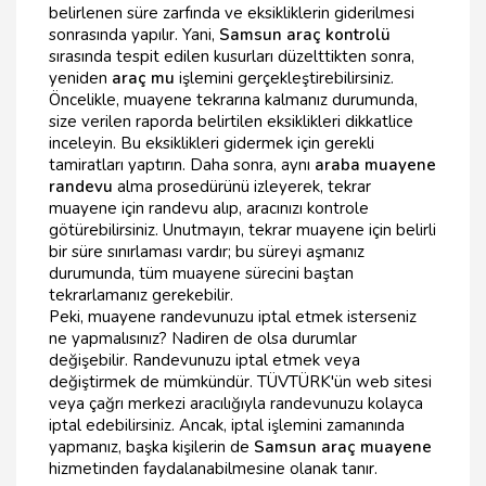
belirlenen süre zarfında ve eksikliklerin giderilmesi
sonrasında yapılır. Yani,
Samsun araç kontrolü
sırasında tespit edilen kusurları düzelttikten sonra,
yeniden
araç mu
işlemini gerçekleştirebilirsiniz.
Öncelikle, muayene tekrarına kalmanız durumunda,
size verilen raporda belirtilen eksiklikleri dikkatlice
inceleyin. Bu eksiklikleri gidermek için gerekli
tamiratları yaptırın. Daha sonra, aynı
araba muayene
randevu
alma prosedürünü izleyerek, tekrar
muayene için randevu alıp, aracınızı kontrole
götürebilirsiniz. Unutmayın, tekrar muayene için belirli
bir süre sınırlaması vardır; bu süreyi aşmanız
durumunda, tüm muayene sürecini baştan
tekrarlamanız gerekebilir.
Peki, muayene randevunuzu iptal etmek isterseniz
ne yapmalısınız? Nadiren de olsa durumlar
değişebilir. Randevunuzu iptal etmek veya
değiştirmek de mümkündür. TÜVTÜRK'ün web sitesi
veya çağrı merkezi aracılığıyla randevunuzu kolayca
iptal edebilirsiniz. Ancak, iptal işlemini zamanında
yapmanız, başka kişilerin de
Samsun araç muayene
hizmetinden faydalanabilmesine olanak tanır.