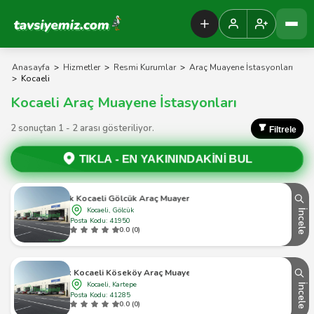
Tavsiyemiz Anasayfa
Anasayfa
>
Hizmetler
>
Resmi Kurumlar
>
Araç Muayene İstasyonları
>
Kocaeli
Kocaeli Araç Muayene İstasyonları
2 sonuçtan 1 - 2 arası gösteriliyor.
Filtrele
TIKLA -
EN YAKININDAKİNİ BUL
Tüvtürk Kocaeli Gölcük Araç Muayene İstasyonu
Kocaeli, Gölcük
İncele
Posta Kodu: 41950
0.0 (0)
Tüvtürk Kocaeli Köseköy Araç Muayene İstasyonu
Kocaeli, Kartepe
İncele
Posta Kodu: 41285
0.0 (0)