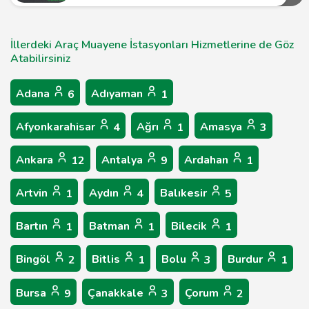
İllerdeki Araç Muayene İstasyonları Hizmetlerine de Göz
Atabilirsiniz
Adana
Adıyaman
6
1
Afyonkarahisar
Ağrı
Amasya
4
1
3
Ankara
Antalya
Ardahan
12
9
1
Artvin
Aydın
Balıkesir
1
4
5
Bartın
Batman
Bilecik
1
1
1
Bingöl
Bitlis
Bolu
Burdur
2
1
3
1
Bursa
Çanakkale
Çorum
9
3
2