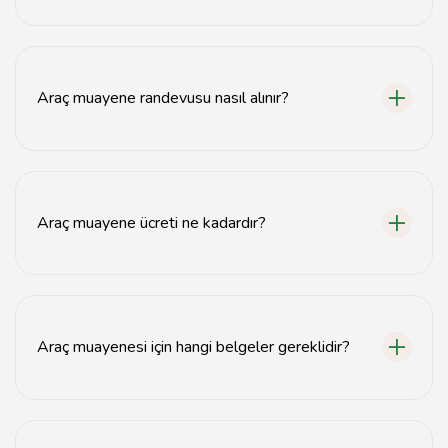
Kocaeli'de birçok araç muayene istasyonu
bulunmaktadır. En güncel lokasyon bilgileri için resmi
web sitesini ziyaret edebilirsiniz.
Araç muayene randevusu nasıl alınır?
Araç muayene randevusu, online olarak TSE'nin web
sitesinden veya telefonla muayene istasyonlarından
alınabilir.
Araç muayene ücreti ne kadardır?
Araç muayene ücreti, aracın tipine ve yaşına göre
değişiklik göstermektedir. Güncel ücret bilgileri için
resmi kaynakları kontrol ediniz.
Araç muayenesi için hangi belgeler gereklidir?
Araç muayenesi için ruhsat, kimlik ve muayene ücretinin
ödendiğine dair dekont gereklidir.