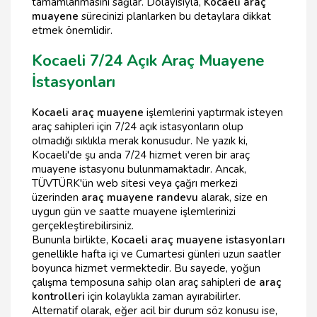
tamamlanmasını sağlar. Dolayısıyla,
Kocaeli araç
muayene
sürecinizi planlarken bu detaylara dikkat
etmek önemlidir.
Kocaeli 7/24 Açık Araç Muayene
İstasyonları
Kocaeli araç muayene
işlemlerini yaptırmak isteyen
araç sahipleri için 7/24 açık istasyonların olup
olmadığı sıklıkla merak konusudur. Ne yazık ki,
Kocaeli'de şu anda 7/24 hizmet veren bir araç
muayene istasyonu bulunmamaktadır. Ancak,
TÜVTÜRK'ün web sitesi veya çağrı merkezi
üzerinden
araç muayene randevu
alarak, size en
uygun gün ve saatte muayene işlemlerinizi
gerçekleştirebilirsiniz.
Bununla birlikte,
Kocaeli araç muayene istasyonları
genellikle hafta içi ve Cumartesi günleri uzun saatler
boyunca hizmet vermektedir. Bu sayede, yoğun
çalışma temposuna sahip olan araç sahipleri de
araç
kontrolleri
için kolaylıkla zaman ayırabilirler.
Alternatif olarak, eğer acil bir durum söz konusu ise,