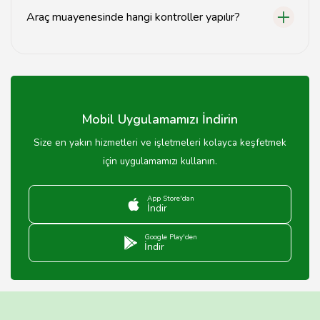
Araç muayenesinde hangi kontroller yapılır?
Araç muayenesinde fren, direksiyon, lastikler,
aydınlatma sistemleri ve emisyon değerleri gibi birçok
kontrol yapılmaktadır.
Mobil Uygulamamızı İndirin
Size en yakın hizmetleri ve işletmeleri kolayca keşfetmek
için uygulamamızı kullanın.
App Store'dan
İndir
Google Play'den
İndir