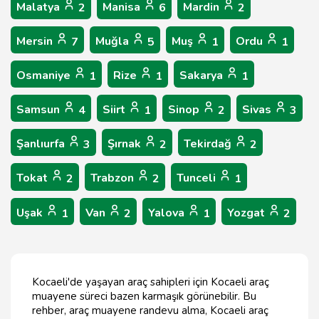
Malatya
Manisa
Mardin
2
6
2
Mersin
Muğla
Muş
Ordu
7
5
1
1
Osmaniye
Rize
Sakarya
1
1
1
Samsun
Siirt
Sinop
Sivas
4
1
2
3
Şanlıurfa
Şırnak
Tekirdağ
3
2
2
Tokat
Trabzon
Tunceli
2
2
1
Uşak
Van
Yalova
Yozgat
1
2
1
2
Kocaeli'de yaşayan araç sahipleri için Kocaeli araç
muayene süreci bazen karmaşık görünebilir. Bu
rehber, araç muayene randevu alma, Kocaeli araç