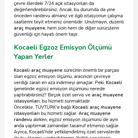
çevre illerdeki 7/24 açık istasyonları da
değerlendirebilirsiniz. Ancak, bu durumda da yine
önceden randevu almanız ve ilgili istasyonun çalışma
saatlerini teyit etmeniz önemlidir. Unutmayın, düzenli
araç muayene
, hem sizin hem de diğer sürücülerin
güvenliği için hayati önem taşır.
Kocaeli Egzoz Emisyon Ölçümü
Yapan Yerler
Kocaeli araç muayene
sürecinin önemli bir parçası
olan egzoz emisyon ölçümü, aracınızın çevreye
verdiği zararı en aza indirmeyi amaçlar. Peki,
Kocaeli
genelinde egzoz emisyon ölçümünü nerede
yaptırabilirsiniz? Birçok özel servis ve
araç muayene
istasyonları
, bu hizmeti sunmaktadır.
Öncelikle, TÜVTÜRK'e bağlı
Kocaeli araç muayene
istasyonları
bu hizmeti sağlar.
Araç muayene
randevu
alırken, egzoz emisyon ölçümünü de aynı
anda yaptırmak zamandan tasarruf etmenizi sağlar.
Ayrıca, Kocaeli'nde yetkilendirilmiş özel servislerde
de bu ölçümü yaptırabilirsiniz. Yetkili servislerin