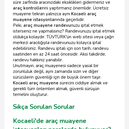
süre zarfında aracınızdaki eksiklikleri gidermeniz ve
araç kontrolleri
ni yaptırmanız önemlidir. Ücretsiz
muayene tekrarı yalnızca aynı
Kocaeli araç
muayene istasyonları
nda geçerlidir.
Peki,
araç muayene randevu
nuzu iptal etmek
isterseniz ne yapmalısınız? Randevunuzu iptal etmek
oldukça kolaydır. TÜVTÜRK'ün web sitesi veya çağrı
merkezi aracılığıyla randevunuzu kolayca iptal
edebilirsiniz. Randevu iptali için son tarih, randevu
saatinden en az 24 saat öncesidir. Aksi takdirde,
randevu hakkınız yanabilir.
Unutmayın, araç muayenesi sadece yasal bir
zorunluluk değil, aynı zamanda sizin ve diğer
sürücülerin güvenliği için de büyük önem taşır.
Kocaeli araç muayene
sürecini ciddiye almak ve
gerekli tüm önlemleri almak, güvenli sürüşün
temelini oluşturur.
Sıkça Sorulan Sorular
Kocaeli'de araç muayene