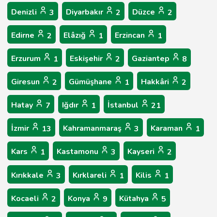
Denizli
Diyarbakır
Düzce
3
2
2
Edirne
Elâzığ
Erzincan
2
1
1
Erzurum
Eskişehir
Gaziantep
1
2
8
Giresun
Gümüşhane
Hakkâri
2
1
2
Hatay
Iğdır
İstanbul
7
1
21
İzmir
Kahramanmaraş
Karaman
13
3
1
Kars
Kastamonu
Kayseri
1
3
2
Kırıkkale
Kırklareli
Kilis
3
1
1
Kocaeli
Konya
Kütahya
2
9
5