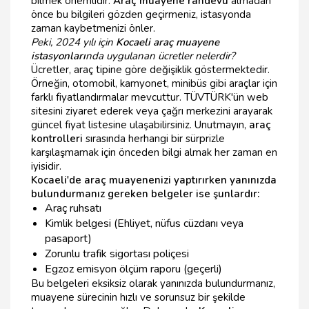
bilmek önemlidir.
Araç muayene randevu
almadan
önce bu bilgileri gözden geçirmeniz, istasyonda
zaman kaybetmenizi önler.
Peki, 2024 yılı için
Kocaeli araç muayene
istasyonları
nda uygulanan ücretler nelerdir?
Ücretler, araç tipine göre değişiklik göstermektedir.
Örneğin, otomobil, kamyonet, minibüs gibi araçlar için
farklı fiyatlandırmalar mevcuttur. TÜVTÜRK'ün web
sitesini ziyaret ederek veya çağrı merkezini arayarak
güncel fiyat listesine ulaşabilirsiniz. Unutmayın,
araç
kontrolleri
sırasında herhangi bir sürprizle
karşılaşmamak için önceden bilgi almak her zaman en
iyisidir.
Kocaeli'de araç muayenenizi yaptırırken yanınızda
bulundurmanız gereken belgeler ise şunlardır:
Araç ruhsatı
Kimlik belgesi (Ehliyet, nüfus cüzdanı veya
pasaport)
Zorunlu trafik sigortası poliçesi
Egzoz emisyon ölçüm raporu (geçerli)
Bu belgeleri eksiksiz olarak yanınızda bulundurmanız,
muayene sürecinin hızlı ve sorunsuz bir şekilde