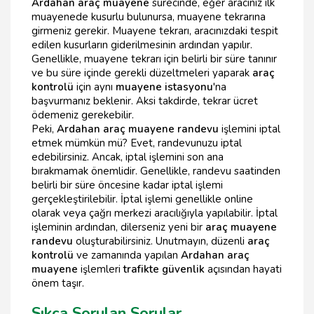
Ardahan araç muayene
sürecinde, eğer aracınız ilk
muayenede kusurlu bulunursa, muayene tekrarına
girmeniz gerekir. Muayene tekrarı, aracınızdaki tespit
edilen kusurların giderilmesinin ardından yapılır.
Genellikle, muayene tekrarı için belirli bir süre tanınır
ve bu süre içinde gerekli düzeltmeleri yaparak
araç
kontrolü
için aynı
muayene istasyonu
'na
başvurmanız beklenir. Aksi takdirde, tekrar ücret
ödemeniz gerekebilir.
Peki,
Ardahan araç muayene randevu
işlemini iptal
etmek mümkün mü? Evet, randevunuzu iptal
edebilirsiniz. Ancak, iptal işlemini son ana
bırakmamak önemlidir. Genellikle, randevu saatinden
belirli bir süre öncesine kadar iptal işlemi
gerçekleştirilebilir. İptal işlemi genellikle online
olarak veya çağrı merkezi aracılığıyla yapılabilir. İptal
işleminin ardından, dilerseniz yeni bir
araç muayene
randevu
oluşturabilirsiniz. Unutmayın, düzenli
araç
kontrolü
ve zamanında yapılan
Ardahan araç
muayene
işlemleri
trafikte güvenlik
açısından hayati
önem taşır.
Sıkça Sorulan Sorular