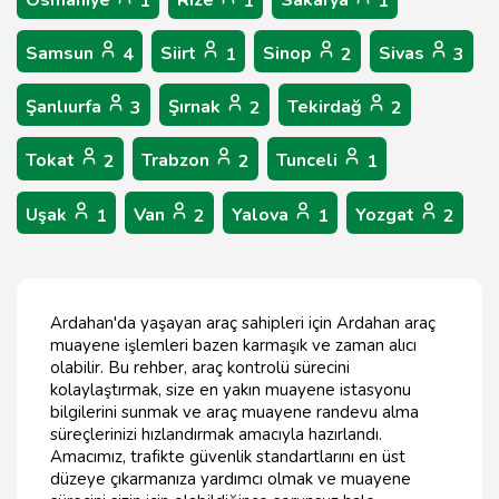
Osmaniye
Rize
Sakarya
1
1
1
Samsun
Siirt
Sinop
Sivas
4
1
2
3
Şanlıurfa
Şırnak
Tekirdağ
3
2
2
Tokat
Trabzon
Tunceli
2
2
1
Uşak
Van
Yalova
Yozgat
1
2
1
2
Ardahan'da yaşayan araç sahipleri için Ardahan araç
muayene işlemleri bazen karmaşık ve zaman alıcı
olabilir. Bu rehber, araç kontrolü sürecini
kolaylaştırmak, size en yakın muayene istasyonu
bilgilerini sunmak ve araç muayene randevu alma
süreçlerinizi hızlandırmak amacıyla hazırlandı.
Amacımız, trafikte güvenlik standartlarını en üst
düzeye çıkarmanıza yardımcı olmak ve muayene