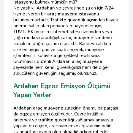
istasyonu
bulmak mümkün mü?
Ne yazık ki,
Ardahan
ve çevresinde şu an için 7/24
hizmet veren bir
araç muayene istasyonu
bulunmamaktadır.
Trafikte güvenlik
açısından hayati
öneme sahip olan periyodik muayeneler için,
TÜVTÜRK'ün resmi internet sitesi üzerinden veya
çağrı merkezi aracılığıyla
araç muayene randevu
almak en doğru çözüm olacaktır. Randevu alırken
size en uygun gün ve saati seçerek, muayene
işlemlerinizi kolaylıkla gerçekleştirebilirsiniz.
Unutmayın, düzenli
Ardahan araç muayene
sayesinde hem kendi güvenliğinizi hem de diğer
sürücülerin güvenliğini sağlamış olursunuz.
Ardahan Egzoz Emisyon Ölçümü
Yapan Yerler
Ardahan araç muayene
sürecinin önemli bir parçası
da egzoz emisyon ölçümüdür. Çevre kirliliğini
önlemek ve
trafikte güvenliği
sağlamak amacıyla
yapılan bu ölçüm, aracınızın egzoz gazlarının belirli
standartlara uygun olup olmadığını kontrol eder.