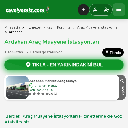
Tavsiyemiz Anasayfa
Anasayfa
>
Hizmetler
>
Resmi Kurumlar
>
Araç Muayene İstasyonları
>
Ardahan
Ardahan Araç Muayene İstasyonları
1 sonuçtan 1 - 1 arası gösteriliyor.
Filtrele
TIKLA -
EN YAKININDAKİNİ BUL
Tüvtürk Ardahan Merkez Araç Muayene İstasyonu
Ardahan, Merkez
İncele
Posta Kodu: 75100
0.0 (0)
İllerdeki Araç Muayene İstasyonları Hizmetlerine de Göz
Atabilirsiniz