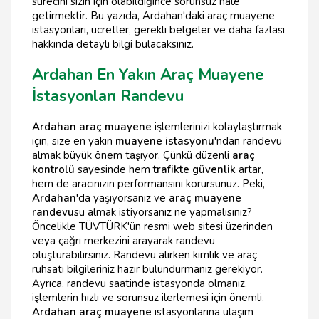
sürecini sizin için olabildiğince sorunsuz hale
getirmektir. Bu yazıda, Ardahan'daki araç muayene
istasyonları, ücretler, gerekli belgeler ve daha fazlası
hakkında detaylı bilgi bulacaksınız.
Ardahan En Yakın Araç Muayene
İstasyonları Randevu
Ardahan araç muayene
işlemlerinizi kolaylaştırmak
için, size en yakın
muayene istasyonu
'ndan randevu
almak büyük önem taşıyor. Çünkü düzenli
araç
kontrolü
sayesinde hem
trafikte güvenlik
artar,
hem de aracınızın performansını korursunuz. Peki,
Ardahan
'da yaşıyorsanız ve
araç muayene
randevu
su almak istiyorsanız ne yapmalısınız?
Öncelikle TÜVTÜRK'ün resmi web sitesi üzerinden
veya çağrı merkezini arayarak randevu
oluşturabilirsiniz. Randevu alırken kimlik ve araç
ruhsatı bilgileriniz hazır bulundurmanız gerekiyor.
Ayrıca, randevu saatinde istasyonda olmanız,
işlemlerin hızlı ve sorunsuz ilerlemesi için önemli.
Ardahan araç muayene
istasyonlarına ulaşım