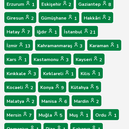
Erzurum
Eskişehir
Gaziantep
1
2
8
Giresun
Gümüşhane
Hakkâri
2
1
2
Hatay
Iğdır
İstanbul
7
1
21
İzmir
Kahramanmaraş
Karaman
13
3
1
Kars
Kastamonu
Kayseri
1
3
2
Kırıkkale
Kırklareli
Kilis
3
1
1
Kocaeli
Konya
Kütahya
2
9
5
Malatya
Manisa
Mardin
2
6
2
Mersin
Muğla
Muş
Ordu
7
5
1
1