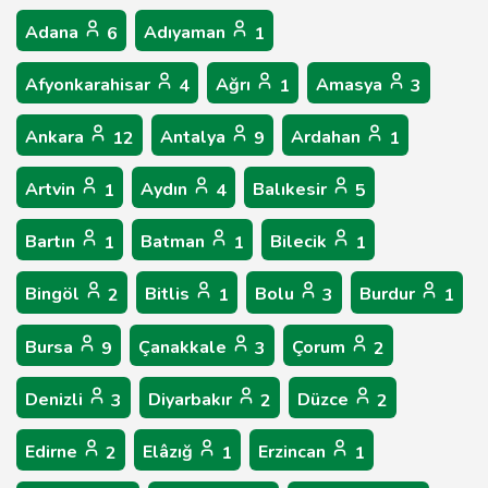
Adana
Adıyaman
6
1
Afyonkarahisar
Ağrı
Amasya
4
1
3
Ankara
Antalya
Ardahan
12
9
1
Artvin
Aydın
Balıkesir
1
4
5
Bartın
Batman
Bilecik
1
1
1
Bingöl
Bitlis
Bolu
Burdur
2
1
3
1
Bursa
Çanakkale
Çorum
9
3
2
Denizli
Diyarbakır
Düzce
3
2
2
Edirne
Elâzığ
Erzincan
2
1
1