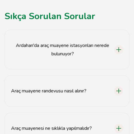
Sıkça Sorulan Sorular
Ardahan'da araç muayene istasyonları nerede
bulunuyor?
Ardahan'da araç muayene istasyonları şehir merkezinde
ve çevresinde yer almaktadır.
Araç muayene randevusu nasıl alınır?
Araç muayene randevusu, e-Devlet üzerinden veya
muayene istasyonlarının web sitelerinden alınabilir.
Araç muayenesi ne sıklıkla yapılmalıdır?