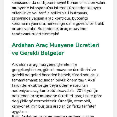
konusunda da endişelenmeyin! Konumunuza en yakın
muayene istasyonu
'nu internet üzerinden kolayca
bulabilir ve yol tarifi alabilirsiniz. Unutmayın,
zamanında yapılan
araç kontrolü
, bütçenizi
korumanın yanı sıra, herkes için daha güvenli bir trafik
ortamı yaratır. Bu nedenle,
araç muayene
randevu
nuzu ertelemeyin!
Ardahan Araç Muayene Ücretleri
ve Gerekli Belgeler
Ardahan araç muayene
işlemlerinizi
gerçekleştirirken, güncel muayene ücretlerini ve
gerekli belgeleri önceden bilmek, süreci sorunsuz
tamamlamanız açısından büyük önem taşır. Aksi
takdirde, eksik belge veya ödeme sorunları
nedeniyle
araç kontrolü
aksayabilir. 2024 yılı için
belirlenen
araç muayene
ücretleri, araç tipine göre
değişiklik göstermektedir. Örneğin, otomobil,
kamyonet, minibüs gibi araçlar için farklı tarifeler
uygulanır.
Peki,
Ardahan araç muayene randevu
alırken