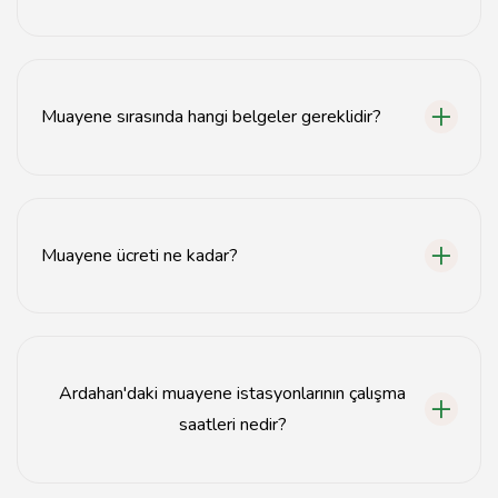
Araç muayenesi, her yıl yapılması gereken zorunlu bir
işlemdir.
Muayene sırasında hangi belgeler gereklidir?
Muayene sırasında ruhsat, kimlik ve muayene ücretinin
ödendiğine dair belge gereklidir.
Muayene ücreti ne kadar?
Muayene ücreti, aracın türüne ve yaşına göre değişiklik
göstermektedir.
Ardahan'daki muayene istasyonlarının çalışma
saatleri nedir?