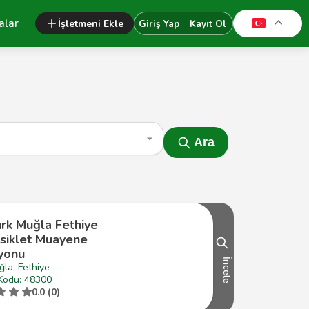
alar
İşletmeni Ekle
Giriş Yap
Kayıt Ol
Ara
ürk Muğla Fethiye
siklet Muayene
syonu
İncele
la, Fethiye
Kodu: 48300
0.0 (0)