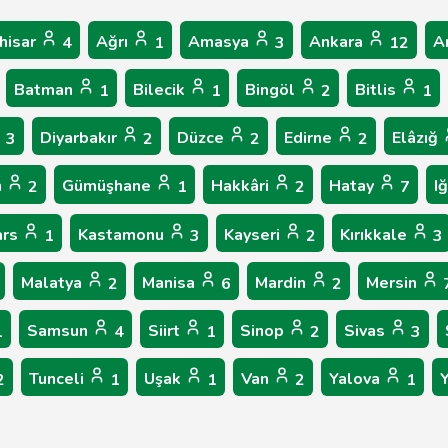
hisar
Ağrı
Amasya
Ankara
A
4
1
3
12
Batman
Bilecik
Bingöl
Bitlis
1
1
2
1
Diyarbakır
Düzce
Edirne
Elâzığ
3
2
2
2
n
Gümüşhane
Hakkâri
Hatay
I
2
1
2
7
ars
Kastamonu
Kayseri
Kırıkkale
1
3
2
3
Malatya
Manisa
Mardin
Mersin
2
6
2
Samsun
Siirt
Sinop
Sivas
1
4
1
2
3
Tunceli
Uşak
Van
Yalova
2
1
1
2
1