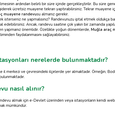
mesinin ardından belirli bir süre içinde gerçekleştirilir. Bu süre gene
giderek ücretsiz muayene tekrarı yaptırabilirsiniz. Tekrar muayene iç
aç muayene randevu
su almanız gerekir.
ek isterseniz ne yapmalısınız? Randevunuzu iptal etmek oldukça ba
l edebilirsiniz. Ancak, randevu saatine çok yakın bir zamanda yapılan
en yapmanız önemlidir. Özellikle yoğun dönemlerde,
Muğla araç m
liminden faydalanmasını sağlayabilirsiniz.
tasyonları nerelerde bulunmaktadır?
e il merkezi ve çevresindeki ilçelerde yer almaktadır. Örneğin, Bo
 bulunmaktadır.
u nasıl alınır?
ndevu almak için e-Devlet üzerinden veya istasyonların kendi web 
almak mümkündür.