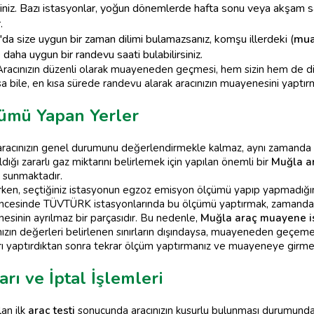
lirsiniz. Bazı istasyonlar, yoğun dönemlerde hafta sonu veya akşam 
.
a size uygun bir zaman dilimi bulamazsanız, komşu illerdeki (
mua
e daha uygun bir randevu saati bulabilirsiniz.
Aracınızın düzenli olarak muayeneden geçmesi, hem sizin hem de diğ
masa bile, en kısa sürede randevu alarak aracınızın muayenesini yaptı
ümü Yapan Yerler
racınızın genel durumunu değerlendirmekle kalmaz, aynı zamanda e
ığı zararlı gaz miktarını belirlemek için yapılan önemli bir
Muğla ar
i sunmaktadır.
rken, seçtiğiniz istasyonun egzoz emisyon ölçümü yapıp yapmadığın
öncesinde TÜVTÜRK istasyonlarında bu ölçümü yaptırmak, zamandan 
sinin ayrılmaz bir parçasıdır. Bu nedenle,
Muğla araç muayene is
ızın değerleri belirlenen sınırların dışındaysa, muayeneden geçeme
ları yaptırdıktan sonra tekrar ölçüm yaptırmanız ve muayeneye girme
ı ve İptal İşlemleri
lan ilk
araç testi
sonucunda aracınızın kusurlu bulunması durumunda