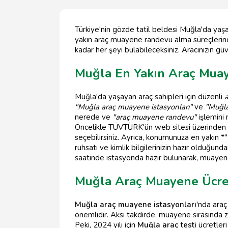
Türkiye'nin gözde tatil beldesi Muğla'da yaşa
yakın araç muayene randevu alma süreçlerinde
kadar her şeyi bulabileceksiniz. Aracınızın güven
Muğla En Yakın Araç Muay
Muğla'da yaşayan araç sahipleri için düzenli
"Muğla araç muayene istasyonları"
ve
"Muğla
nerede ve
"araç muayene randevu"
işlemini n
Öncelikle TÜVTÜRK'ün web sitesi üzerinden v
seçebilirsiniz. Ayrıca, konumunuza en yakın *
ruhsatı ve kimlik bilgilerinizin hazır olduğ
saatinde istasyonda hazır bulunarak, muayene 
Muğla Araç Muayene Ücret
Muğla araç muayene istasyonları
'nda ara
önemlidir. Aksi takdirde, muayene sırasında 
Peki, 2024 yılı için
Muğla araç testi
ücretleri