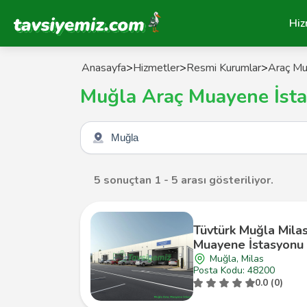
Tavsiyemiz Anasayfa
Hiz
Anasayfa
>
Hizmetler
>
Resmi Kurumlar
>
Araç Mu
Muğla Araç Muayene İsta
Şehir seçin
5 sonuçtan 1 - 5 arası gösteriliyor.
Tüvtürk Muğla Mila
Muayene İstasyonu
Muğla, Milas
Posta Kodu: 48200
0.0 (0)