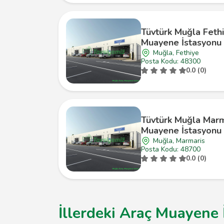
Tüvtürk Muğla Feth
Muayene İstasyonu
Muğla, Fethiye
Posta Kodu: 48300
0.0 (0)
Tüvtürk Muğla Marm
Muayene İstasyonu
Muğla, Marmaris
Posta Kodu: 48700
0.0 (0)
İllerdeki Araç Muayene 