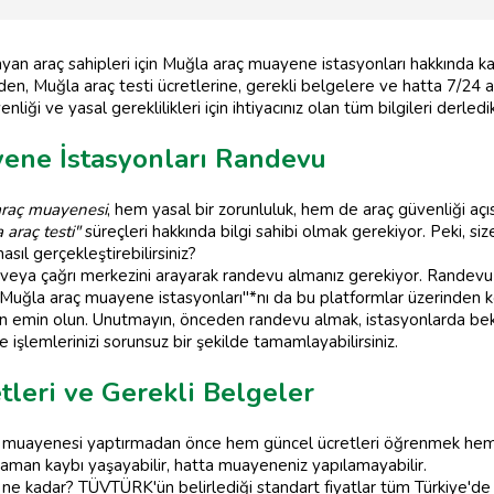
yan araç sahipleri için Muğla araç muayene istasyonları hakkında ka
n, Muğla araç testi ücretlerine, gerekli belgelere ve hatta 7/24 a
liği ve yasal gereklilikleri için ihtiyacınız olan tüm bilgileri derledik
ene İstasyonları Randevu
araç muayenesi
, hem yasal bir zorunluluk, hem de araç güvenliği a
 araç testi"
süreçleri hakkında bilgi sahibi olmak gerekiyor. Peki, si
asıl gerçekleştirebilirsiniz?
eya çağrı merkezini arayarak randevu almanız gerekiyor. Randevu a
"Muğla araç muayene istasyonları"*nı da bu platformlar üzerinden ko
undan emin olun. Unutmayın, önceden randevu almak, istasyonlarda be
işlemlerinizi sorunsuz bir şekilde tamamlayabilirsiniz.
leri ve Gerekli Belgeler
ç muayenesi yaptırmadan önce hem güncel ücretleri öğrenmek hem 
zaman kaybı yaşayabilir, hatta muayeneniz yapılamayabilir.
 ne kadar? TÜVTÜRK'ün belirlediği standart fiyatlar tüm Türkiye'de 