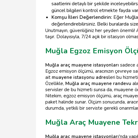
saatlerini detaylı bir şekilde inceleyebi
güncel bilgileri kontrol etmekte fayda var
Komşu İlleri Değerlendirin:
Eğer Muğla'd
değerlendirebilirsiniz. Belki buralarda siz
Unutmayın, güvenliğiniz her şeyden önemli! 
taşır. Dolayısıyla, 7/24 açık bir istasyon ol
Muğla Egzoz Emisyon Ölç
Muğla araç muayene istasyonları
sadece a
Egzoz emisyon ölçümü, aracınızın çevreye sald
ait
muayene istasyonu adresl
eri bu hizmet
Özellikle,
Muğla araç muayene randevu
alı
servisler de bu hizmeti sunsa da, muayene 
Nitekim, egzoz emisyon ölçümü, araç muayene
paket halinde sunar. Ölçüm sonucunda, aracın
durumda, yetkili bir serviste gerekli onarım
Muğla Araç Muayene Tekrar
Muğla araç muayene istasyonları
'nda yapı