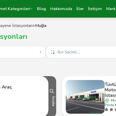
met Kategorileri
Blog
Hakkımızda
İller
İletişim
Mark
ayene İstasyonları
>
Muğla
syonları
İlçe seçin
Tüvt
s Araç
Moto
İsta
İncele
Muğ
Posta 