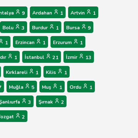
ntalya
Ardahan
Artvin
9
1
1
Bolu
Burdur
Bursa
3
1
9
Erzincan
Erzurum
1
1
1
ğdır
İstanbul
İzmir
1
21
13
Kırklareli
Kilis
1
1
Muğla
Muş
Ordu
7
5
1
1
Şanlıurfa
Şırnak
3
2
Yozgat
2