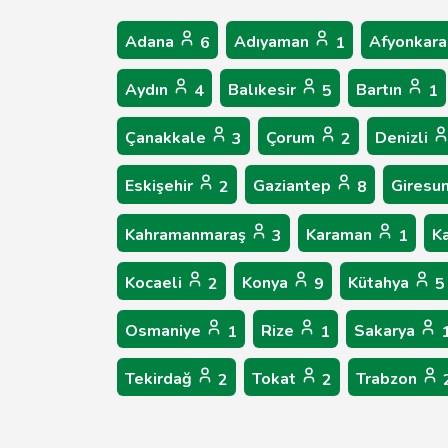
Adana
Adıyaman
Afyonkara
6
1
Aydın
Balıkesir
Bartın
4
5
1
Çanakkale
Çorum
Denizli
3
2
Eskişehir
Gaziantep
Giresu
2
8
Kahramanmaraş
Karaman
K
3
1
Kocaeli
Konya
Kütahya
2
9
5
Osmaniye
Rize
Sakarya
1
1
Tekirdağ
Tokat
Trabzon
2
2