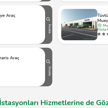
iye Araç
Tüvt
Muay
Mu
İncele
Posta 
aris Araç
İncele
İstasyonları Hizmetlerine de Göz