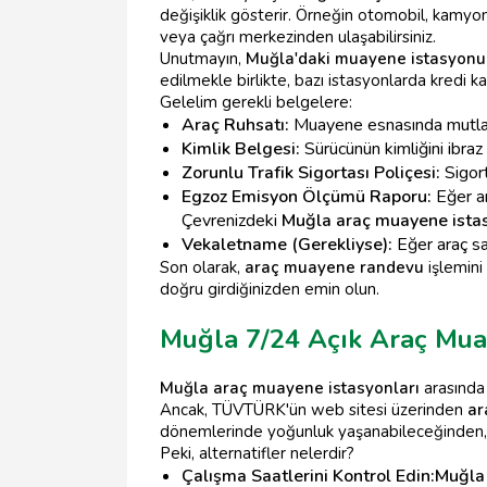
değişiklik gösterir. Örneğin otomobil, kamyon
veya çağrı merkezinden ulaşabilirsiniz.
Unutmayın,
Muğla'daki muayene istasyonu 
edilmekle birlikte, bazı istasyonlarda kredi ka
Gelelim gerekli belgelere:
Araç Ruhsatı:
Muayene esnasında mutlak
Kimlik Belgesi:
Sürücünün kimliğini ibra
Zorunlu Trafik Sigortası Poliçesi:
Sigort
Egzoz Emisyon Ölçümü Raporu:
Eğer ar
Çevrenizdeki
Muğla araç muayene istas
Vekaletname (Gerekliyse):
Eğer araç sa
Son olarak,
araç muayene randevu
işlemini 
doğru girdiğinizden emin olun.
Muğla 7/24 Açık Araç Mua
Muğla araç muayene istasyonları
arasında 
Ancak, TÜVTÜRK'ün web sitesi üzerinden
ar
dönemlerinde yoğunluk yaşanabileceğinden,
Peki, alternatifler nelerdir?
Çalışma Saatlerini Kontrol Edin:
Muğla 