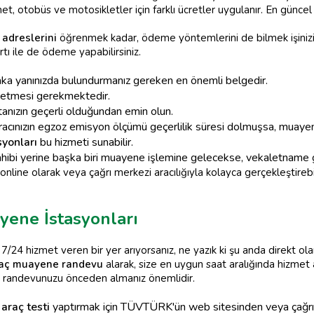
et, otobüs ve motosikletler için farklı ücretler uygulanır. En günc
adreslerini
öğrenmek kadar, ödeme yöntemlerini de bilmek işinizi 
rtı ile de ödeme yapabilirsiniz.
a yanınızda bulundurmanız gereken en önemli belgedir.
z etmesi gerekmektedir.
anızın geçerli olduğundan emin olun.
acınızın egzoz emisyon ölçümü geçerlilik süresi dolmuşsa, muay
yonları
bu hizmeti sunabilir.
hibi yerine başka biri muayene işlemine gelecekse, vekaletname g
online olarak veya çağrı merkezi aracılığıyla kolayca gerçekleştirebil
yene İstasyonları
7/24 hizmet veren bir yer arıyorsanız, ne yazık ki şu anda direkt ol
aç muayene randevu
alarak, size en uygun saat aralığında hizmet al
 randevunuzu önceden almanız önemlidir.
araç testi
yaptırmak için TÜVTÜRK'ün web sitesinden veya çağrı 