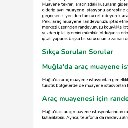
Muayene tekrarı, aracınızdaki kusurların gideril
giderip aynı
muayene istasyonu adresl
ine 
geçirirseniz, yeniden tam ücret ödeyerek
ar
Peki,
araç muayene randevu
nuzu iptal etm
merkezi üzerinden randevunuzu kolaylıkla ipta
yüzden iptal işlemini mümkün olduğunca erk
iptali yaparak başka bir sürücünün o zaman di
Sıkça Sorulan Sorular
Muğla'da araç muayene is
Muğla'da araç muayene istasyonları genellikl
turistik bölgelerde de muayene istasyonları
Araç muayenesi için randev
Muğla'daki araç muayene istasyonlarından ra
kullanılabilir. Ayrıca, telefonla da randevu 