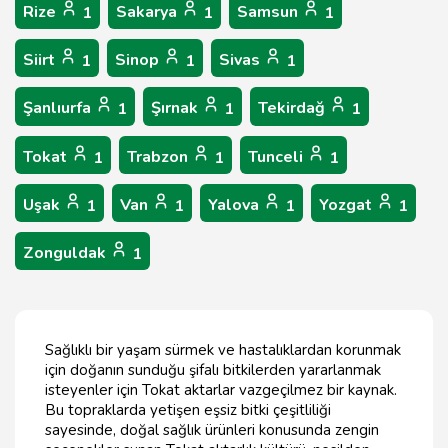
Rize
Sakarya
Samsun
1
1
1
Siirt
Sinop
Sivas
1
1
1
Şanlıurfa
Şırnak
Tekirdağ
1
1
1
Tokat
Trabzon
Tunceli
1
1
1
Uşak
Van
Yalova
Yozgat
1
1
1
1
Zonguldak
1
Sağlıklı bir yaşam sürmek ve hastalıklardan korunmak
için doğanın sunduğu şifalı bitkilerden yararlanmak
isteyenler için Tokat aktarlar vazgeçilmez bir kaynak.
Bu topraklarda yetişen eşsiz bitki çeşitliliği
sayesinde, doğal sağlık ürünleri konusunda zengin