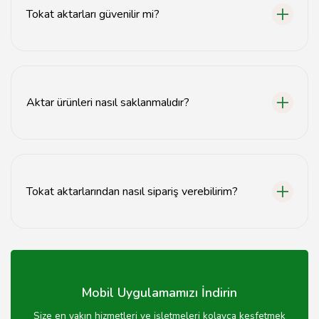
Tokat aktarları güvenilir mi?
Tokat'taki aktarlar genellikle güvenilir olup, doğal ve
organik ürünler sunmaktadır. Ancak, ürünlerin kalitesini
kontrol etmek önemlidir.
Aktar ürünleri nasıl saklanmalıdır?
Aktar ürünleri serin, kuru ve ışık almayan bir yerde
saklanmalıdır. Ayrıca, ambalaj talimatlarına dikkat
edilmelidir.
Tokat aktarlarından nasıl sipariş verebilirim?
Tokat'taki aktarlardan telefonla veya web siteleri
üzerinden sipariş verebilirsiniz. Bazı aktarlarda online
alışveriş imkanı da bulunmaktadır.
Mobil Uygulamamızı İndirin
Size en yakın hizmetleri ve işletmeleri kolayca keşfetmek