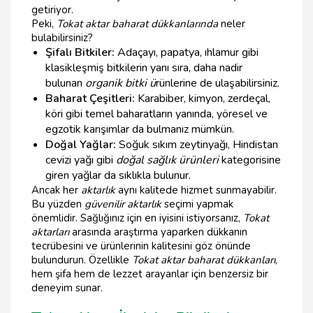
getiriyor.
Peki,
Tokat aktar baharat dükkanlarında
neler
bulabilirsiniz?
Şifalı Bitkiler:
Adaçayı, papatya, ıhlamur gibi
klasikleşmiş bitkilerin yanı sıra, daha nadir
bulunan
organik bitki ü
rünlerine de ulaşabilirsiniz.
Baharat Çeşitleri:
Karabiber, kimyon, zerdeçal,
köri gibi temel baharatların yanında, yöresel ve
egzotik karışımlar da bulmanız mümkün.
Doğal Yağlar:
Soğuk sıkım zeytinyağı, Hindistan
cevizi yağı gibi
doğal sağlık ürünleri
kategorisine
giren yağlar da sıklıkla bulunur.
Ancak her
aktarlık
aynı kalitede hizmet sunmayabilir.
Bu yüzden
güvenilir aktarlık
seçimi yapmak
önemlidir. Sağlığınız için en iyisini istiyorsanız,
Tokat
aktarları
arasında araştırma yaparken dükkanın
tecrübesini ve ürünlerinin kalitesini göz önünde
bulundurun. Özellikle
Tokat aktar baharat dükkanları
,
hem şifa hem de lezzet arayanlar için benzersiz bir
deneyim sunar.