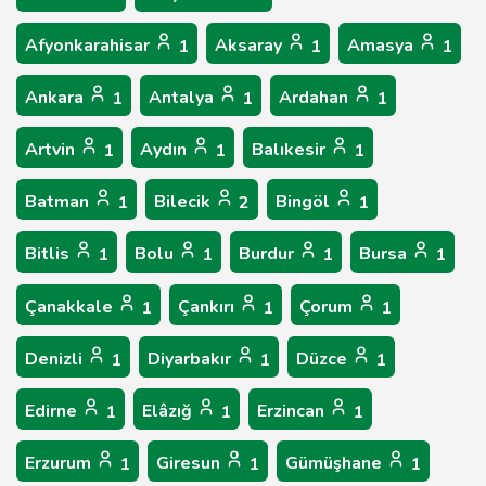
Afyonkarahisar
Aksaray
Amasya
1
1
1
Ankara
Antalya
Ardahan
1
1
1
Artvin
Aydın
Balıkesir
1
1
1
Batman
Bilecik
Bingöl
1
2
1
Bitlis
Bolu
Burdur
Bursa
1
1
1
1
Çanakkale
Çankırı
Çorum
1
1
1
Denizli
Diyarbakır
Düzce
1
1
1
Edirne
Elâzığ
Erzincan
1
1
1
Erzurum
Giresun
Gümüşhane
1
1
1