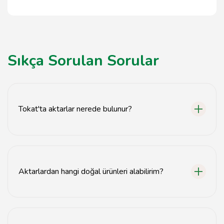
Sıkça Sorulan Sorular
Tokat'ta aktarlar nerede bulunur?
Tokat'ta birçok aktar dükkanı bulunmaktadır. Şehir
merkezinde ve çevresinde çeşitli aktarlara
ulaşabilirsiniz.
Aktarlardan hangi doğal ürünleri alabilirim?
Aktarlardan bitkisel şifalı otlar, organik baharatlar,
çaylar ve doğal sağlık ürünleri satın alabilirsiniz.