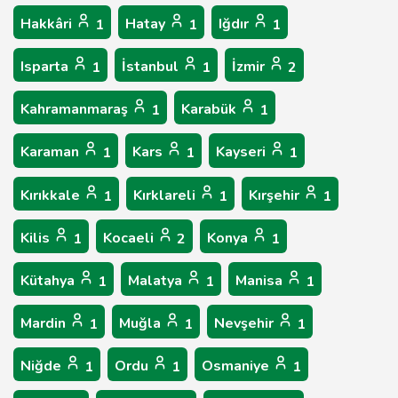
Hakkâri
Hatay
Iğdır
1
1
1
Isparta
İstanbul
İzmir
1
1
2
Kahramanmaraş
Karabük
1
1
Karaman
Kars
Kayseri
1
1
1
Kırıkkale
Kırklareli
Kırşehir
1
1
1
Kilis
Kocaeli
Konya
1
2
1
Kütahya
Malatya
Manisa
1
1
1
Mardin
Muğla
Nevşehir
1
1
1
Niğde
Ordu
Osmaniye
1
1
1