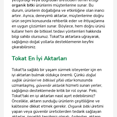
yetiştirdiği veya doğrudan üreticiden temin ettiği
organik bitki ü
rünlerini müşterilerine sunar. Bu
durum, ürünlerin doğallığına ve etkinliğine olan inancı
artırır. Ayrıca, deneyimli aktarlar, müşterilerine doğru
ürün seçimi konusunda rehberlik eder ve ihtiyaçlarına
en uygun çözümleri sunar. Böylece, hem doğru ürünü
kullanır hem de bitkisel tedavi yöntemleri hakkında
bilgi sahibi olursunuz. Tokat'ta aktarlara uğrayarak,
sağlığınızı doğal yollarla desteklemenin keyfini
çıkarabilirsiniz.
Tokat En İyi Aktarları
Tokat'ta sağlıklı bir yaşam sürmek isteyenler için en
iyi aktarları bulmak oldukça önemli. Çünkü
doğal
sağlık ürünleri
ve
bitkisel şifalı otlar
konusunda
uzmanlaşmış,
güvenilir aktarlık
hizmeti sunan yerler,
sağlığınızı desteklemede kritik bir rol oynar. Peki,
Tokat'taki en iyi aktarları nasıl ayırt edebilirsiniz?
Öncelikle, aktarın sunduğu ürünlerin çeşitliliğine ve
kalitesine dikkat etmek gerekir.
Organik bitki ü
retimi
yapan veya güvenilir üreticilerden tedarik sağlayan
aktarlar, öncelikli tercihiniz olmalı. Ardından, aktarın