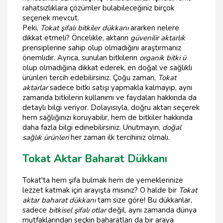
rahatsızlıklara çözümler bulabileceğiniz birçok
seçenek mevcut.
Peki,
Tokat şifalı bitkiler dükkanı
ararken nelere
dikkat etmeli? Öncelikle, aktarın
güvenilir aktarlık
prensiplerine sahip olup olmadığını araştırmanız
önemlidir. Ayrıca, sunulan bitkilerin
organik bitki ü
olup olmadığına dikkat ederek, en doğal ve sağlıklı
ürünleri tercih edebilirsiniz. Çoğu zaman,
Tokat
aktarlar
sadece bitki satışı yapmakla kalmayıp, aynı
zamanda bitkilerin kullanımı ve faydaları hakkında da
detaylı bilgi veriyor. Dolayısıyla, doğru aktarı seçerek
hem sağlığınızı koruyabilir, hem de bitkiler hakkında
daha fazla bilgi edinebilirsiniz. Unutmayın,
doğal
sağlık ürünleri
her zaman ilk tercihiniz olmalı.
Tokat Aktar Baharat Dükkanı
Tokat'ta hem şifa bulmak hem de yemeklerinize
lezzet katmak için arayışta mısınız? O halde bir
Tokat
aktar baharat dükkanı
tam size göre! Bu dükkanlar,
sadece
bitkisel şifalı otlar
değil, aynı zamanda dünya
mutfaklarından seçkin baharatları da bir araya