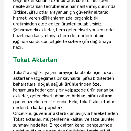
seçenekler sunan Tokat aktarlık kültürü, nesilden
nesile aktarılan tecrübelerle harmanlanmış durumda.
Bitkisel şifalı otlar arayanlar için güvenilir aktarlık
hizmeti veren dükkanlarımızda, organik bitki
üretiminden elde edilen ürünleri bulabilirsiniz.
Şehrimizdeki aktarlar, hem geleneksel yöntemlerle
hazırlanan karışımlarıyla hem de modern tıbbın
ışığında sundukları bilgilerle sizlere şifa dağıtmaya
hazır.
Tokat Aktarları
Tokat'ta sağlıklı yaşam arayışında olanlar için
Tokat
aktarlar
vazgeçilmez bir kaynaktır. Şifalı bitkilerden
baharatlara,
doğal sağlık ürünleri
nden özel
karışımlara kadar geniş bir yelpazede ürün sunan bu
aktarlar, geleneksel tıbbın ve
bitkisel şifalı otlar
ın
günümüzdeki temsilcileridir. Peki, Tokat'taki aktarlar
neden bu kadar popüler?
Öncelikle,
güvenilir aktarlık
anlayışıyla hareket eden
Tokat aktarları, müşterilerine kaliteli ve taze ürünler
sunmayı hedefler. Birçok aktar, kendi bahçelerinde