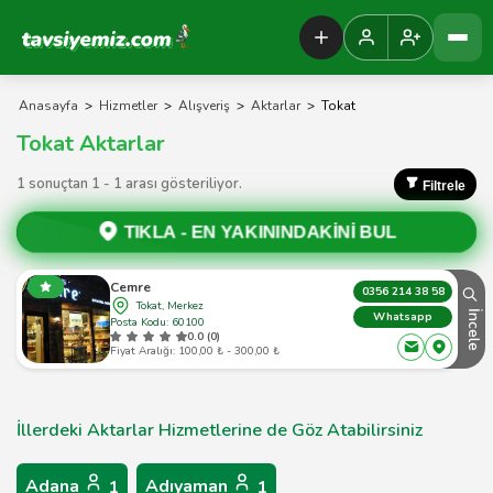
Tavsiyemiz Anasayfa
Anasayfa
>
Hizmetler
>
Alışveriş
>
Aktarlar
>
Tokat
Tokat Aktarlar
1 sonuçtan 1 - 1 arası gösteriliyor.
Filtrele
TIKLA -
EN YAKININDAKİNİ BUL
Cemre
0356 214 38 58
Tokat, Merkez
İncele
Whatsapp
Posta Kodu: 60100
0.0 (0)
Fiyat Aralığı: 100,00 ₺ - 300,00 ₺
İllerdeki Aktarlar Hizmetlerine de Göz Atabilirsiniz
Adana
Adıyaman
1
1