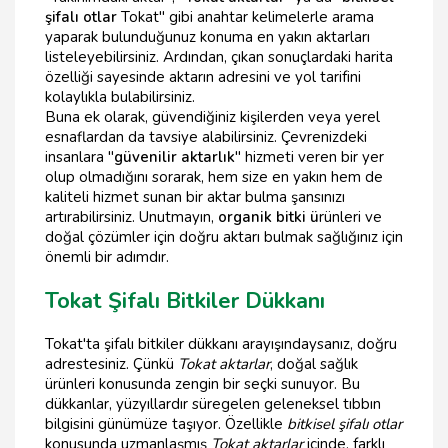
şifalı otlar
Tokat" gibi anahtar kelimelerle arama
yaparak bulunduğunuz konuma en yakın aktarları
listeleyebilirsiniz. Ardından, çıkan sonuçlardaki harita
özelliği sayesinde aktarın adresini ve yol tarifini
kolaylıkla bulabilirsiniz.
Buna ek olarak, güvendiğiniz kişilerden veya yerel
esnaflardan da tavsiye alabilirsiniz. Çevrenizdeki
insanlara "
güvenilir aktarlık
" hizmeti veren bir yer
olup olmadığını sorarak, hem size en yakın hem de
kaliteli hizmet sunan bir aktar bulma şansınızı
artırabilirsiniz. Unutmayın,
organik bitki ü
rünleri ve
doğal çözümler için doğru aktarı bulmak sağlığınız için
önemli bir adımdır.
Tokat Şifalı Bitkiler Dükkanı
Tokat'ta şifalı bitkiler dükkanı arayışındaysanız, doğru
adrestesiniz. Çünkü
Tokat aktarlar
, doğal sağlık
ürünleri konusunda zengin bir seçki sunuyor. Bu
dükkanlar, yüzyıllardır süregelen geleneksel tıbbın
bilgisini günümüze taşıyor. Özellikle
bitkisel şifalı otlar
konusunda uzmanlaşmış
Tokat aktarlar
içinde, farklı