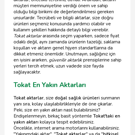
müşteri memnuniyetine verdiği önem ve sahip
olduğu bilgi birikimi de değerlendirilmesi gereken
unsurlardır. Tecrübeli ve bilgili aktarlar, size doğru
ürünleri seçmeniz konusunda yardımcı olabilir ve
kullanım şekilleri hakkında detaylı bilgi verebilir.
Tokat aktarlar
arasında seçim yaparken, sadece fiyat
odaklı değil, aynı zamanda ürünlerin tazeliği, saklama
koşulları ve aktarın genel hijyen standartlarına da
dikkat etmeniz önemlidir. Unutmayın, sağlığınız için
en iyisini ararken,
güvenilir aktarlık
prensiplerine sahip
yerleri tercih etmek, uzun vadede size fayda
sağlayacaktır.
Tokat En Yakın Aktarları
Tokat aktarlar
, size
doğal sağlık ürünleri
sunmanın
yanı sıra, kolay ulaşılabilirlikleriyle de öne çıkarlar.
Peki, size en yakın aktarı nasıl bulabilirsiniz?
Endişelenmeyin, birkaç basit yöntemle
Tokat'taki en
yakın aktarı
kolayca tespit edebilirsiniz.
Öncelikle, internet arama motorlarını kullanabilirsiniz.
"Yakınımdaki aktar", "
Tokat aktarlar
" ya da "
bitkisel