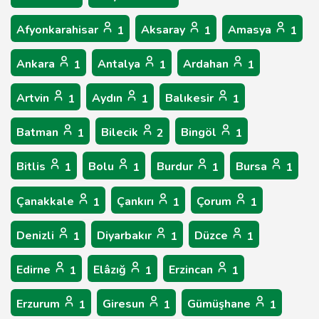
Afyonkarahisar
Aksaray
Amasya
1
1
1
Ankara
Antalya
Ardahan
1
1
1
Artvin
Aydın
Balıkesir
1
1
1
Batman
Bilecik
Bingöl
1
2
1
Bitlis
Bolu
Burdur
Bursa
1
1
1
1
Çanakkale
Çankırı
Çorum
1
1
1
Denizli
Diyarbakır
Düzce
1
1
1
Edirne
Elâzığ
Erzincan
1
1
1
Erzurum
Giresun
Gümüşhane
1
1
1