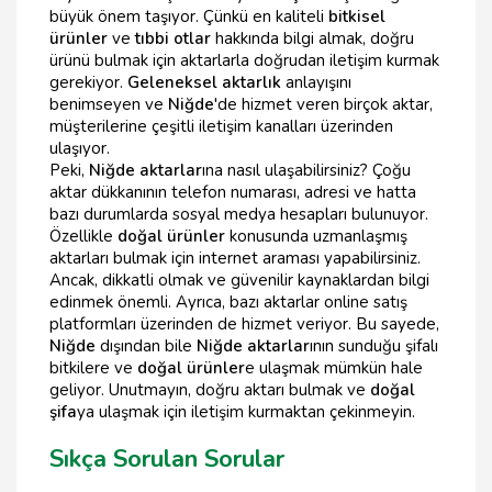
büyük önem taşıyor. Çünkü en kaliteli
bitkisel
ürünler
ve
tıbbi otlar
hakkında bilgi almak, doğru
ürünü bulmak için aktarlarla doğrudan iletişim kurmak
gerekiyor.
Geleneksel aktarlık
anlayışını
benimseyen ve
Niğde
'de hizmet veren birçok aktar,
müşterilerine çeşitli iletişim kanalları üzerinden
ulaşıyor.
Peki,
Niğde aktarlar
ına nasıl ulaşabilirsiniz? Çoğu
aktar dükkanının telefon numarası, adresi ve hatta
bazı durumlarda sosyal medya hesapları bulunuyor.
Özellikle
doğal ürünler
konusunda uzmanlaşmış
aktarları bulmak için internet araması yapabilirsiniz.
Ancak, dikkatli olmak ve güvenilir kaynaklardan bilgi
edinmek önemli. Ayrıca, bazı aktarlar online satış
platformları üzerinden de hizmet veriyor. Bu sayede,
Niğde
dışından bile
Niğde aktarlar
ının sunduğu şifalı
bitkilere ve
doğal ürünler
e ulaşmak mümkün hale
geliyor. Unutmayın, doğru aktarı bulmak ve
doğal
şifa
ya ulaşmak için iletişim kurmaktan çekinmeyin.
Sıkça Sorulan Sorular