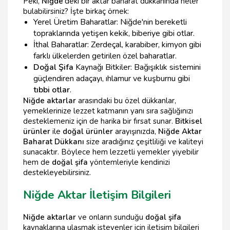
Peki,
Niğde
'deki bir aktar baharat dükkanında neler
bulabilirsiniz? İşte birkaç örnek:
Yerel Üretim Baharatlar: Niğde'nin bereketli
topraklarında yetişen kekik, biberiye gibi otlar.
İthal Baharatlar: Zerdeçal, karabiber, kimyon gibi
farklı ülkelerden getirilen özel baharatlar.
Doğal Şifa
Kaynağı Bitkiler: Bağışıklık sistemini
güçlendiren adaçayı, ıhlamur ve kuşburnu gibi
tıbbi otlar
.
Niğde aktarlar
arasındaki bu özel dükkanlar,
yemeklerinize lezzet katmanın yanı sıra sağlığınızı
desteklemeniz için de harika bir fırsat sunar.
Bitkisel
ürünler
ile
doğal ürünler
arayışınızda,
Niğde Aktar
Baharat Dükkanı
size aradığınız çeşitliliği ve kaliteyi
sunacaktır. Böylece hem lezzetli yemekler yiyebilir
hem de
doğal şifa
yöntemleriyle kendinizi
destekleyebilirsiniz.
Niğde Aktar İletişim Bilgileri
Niğde aktarlar
ve onların sunduğu
doğal şifa
kaynaklarına ulaşmak isteyenler için iletişim bilgileri