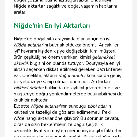
doğal
çözümü bulmanızı sağlayabilir. Unutmayın,
Niğde aktarlar
sağlıklı ve doğal yaşamın kapılarını
aralar.
Niğde'nin En İyi Aktarları
Niğde’de doğal şifa arayışında olanlar için en iyi
Niğde aktarlar
'ını bulmak oldukça önemli. Ancak "en
iyi" kavramı kişiden kişiye değişebilir. Kimi müşteri,
ürün çeşitliliğine önem verirken, kimisi
geleneksel
aktarlık
bilgisini ön planda tutuyor. Dolayısıyla en iyi
aktarı seçerken dikkat edilmesi gereken bazı kriterler
var. Öncelikle, aktarın
doğal ürünler
konusunda geniş
bir yelpazeye sahip olması önemlidir. Ardından,
bitkisel ürünler
hakkında detaylı bilgi verebilmesi ve
müşteriye doğru yönlendirmelerde bulunabilmesi de
kritik bir noktadır.
Elbette
Niğde aktarlar
'ının sunduğu
tıbbi otlar
'ın
kalitesi ve tazeliği de göz ardı edilmemeli. Peki,
Ni
'de hangi aktarlar öne çıkıyor? Bu sorunun cevabı,
biraz da sizin beklentilerinize bağlı. Çeşitlilik,
uzmanlık, fiyat ve müşteri memnuniyeti gibi faktörleri
göz önünde bulundurarak,
doğal şifa
yolculuğunuzda