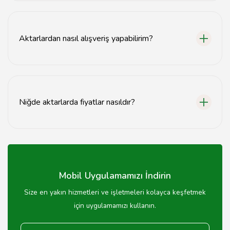
Evet, Niğde'deki aktarlarda organik sertifikalı doğal
ürünler de mevcuttur.
Aktarlardan nasıl alışveriş yapabilirim?
Niğde'deki aktarlardan doğrudan mağazadan alışveriş
yapabilir veya bazıları online sipariş imkanı sunmaktadır.
Niğde aktarlarda fiyatlar nasıldır?
Niğde aktarlardaki fiyatlar ürün türüne ve kalitesine
göre değişiklik göstermektedir.
Mobil Uygulamamızı İndirin
Size en yakın hizmetleri ve işletmeleri kolayca keşfetmek
için uygulamamızı kullanın.