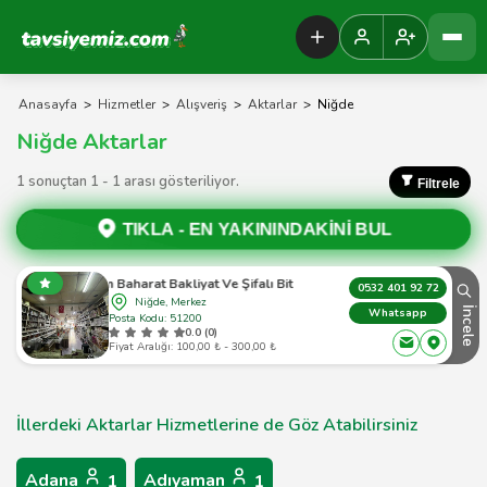
Tavsiyemiz Anasayfa
Anasayfa
>
Hizmetler
>
Alışveriş
>
Aktarlar
>
Niğde
Niğde Aktarlar
1 sonuçtan 1 - 1 arası gösteriliyor.
Filtrele
TIKLA -
EN YAKININDAKİNİ BUL
Beyzam Baharat Bakliyat Ve Şifalı Bitkiler Aktariye
0532 401 92 72
Niğde, Merkez
İncele
Whatsapp
Posta Kodu: 51200
0.0 (0)
Fiyat Aralığı: 100,00 ₺ - 300,00 ₺
İllerdeki Aktarlar Hizmetlerine de Göz Atabilirsiniz
Adana
Adıyaman
1
1