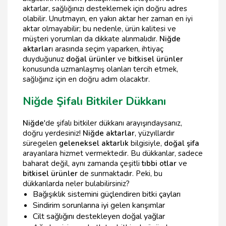
aktarlar, sağlığınızı desteklemek için doğru adres
olabilir. Unutmayın, en yakın aktar her zaman en iyi
aktar olmayabilir; bu nedenle, ürün kalitesi ve
müşteri yorumları da dikkate alınmalıdır.
Niğde
aktarlar
ı arasında seçim yaparken, ihtiyaç
duyduğunuz
doğal ürünler
ve
bitkisel ürünler
konusunda uzmanlaşmış olanları tercih etmek,
sağlığınız için en doğru adım olacaktır.
Niğde Şifalı Bitkiler Dükkanı
Niğde
'de şifalı bitkiler dükkanı arayışındaysanız,
doğru yerdesiniz!
Niğde aktarlar
, yüzyıllardır
süregelen
geleneksel aktarlık
bilgisiyle,
doğal şifa
arayanlara hizmet vermektedir. Bu dükkanlar, sadece
baharat değil, aynı zamanda çeşitli
tıbbi otlar
ve
bitkisel ürünler
de sunmaktadır. Peki, bu
dükkanlarda neler bulabilirsiniz?
Bağışıklık sistemini güçlendiren bitki çayları
Sindirim sorunlarına iyi gelen karışımlar
Cilt sağlığını destekleyen doğal yağlar