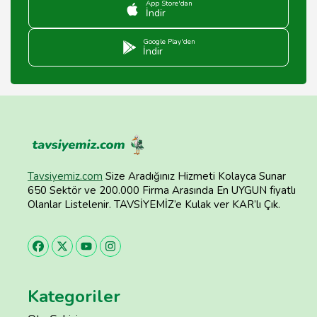
App Store'dan
İndir
Google Play'den
İndir
Tavsiyemiz.com
Size Aradığınız Hizmeti Kolayca Sunar
650 Sektör ve 200.000 Firma Arasında En UYGUN fiyatlı
Olanlar Listelenir. TAVSİYEMİZ’e Kulak ver KAR’lı Çık.
Kategoriler