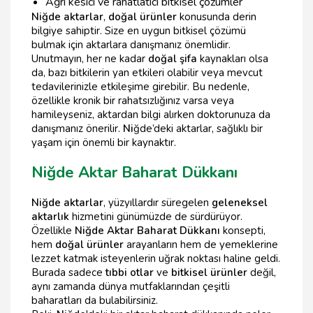
Ağrı kesici ve rahatlatıcı bitkisel çözümler
Niğde aktarlar
,
doğal ürünler
konusunda derin
bilgiye sahiptir. Size en uygun bitkisel çözümü
bulmak için aktarlara danışmanız önemlidir.
Unutmayın, her ne kadar
doğal şifa
kaynakları olsa
da, bazı bitkilerin yan etkileri olabilir veya mevcut
tedavilerinizle etkileşime girebilir. Bu nedenle,
özellikle kronik bir rahatsızlığınız varsa veya
hamileyseniz, aktardan bilgi alırken doktorunuza da
danışmanız önerilir.
Ni
ğde’deki aktarlar, sağlıklı bir
yaşam için önemli bir kaynaktır.
Niğde Aktar Baharat Dükkanı
Niğde aktarlar
, yüzyıllardır süregelen
geleneksel
aktarlık
hizmetini günümüzde de sürdürüyor.
Özellikle
Niğde Aktar Baharat Dükkanı
konsepti,
hem
doğal ürünler
arayanların hem de yemeklerine
lezzet katmak isteyenlerin uğrak noktası haline geldi.
Burada sadece
tıbbi otlar
ve
bitkisel ürünler
değil,
aynı zamanda dünya mutfaklarından çeşitli
baharatları da bulabilirsiniz.