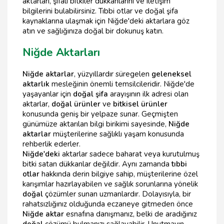
aktarları, şifalı bitkiler dükkanlarını ve iletişim
bilgilerini bulabilirsiniz. Tıbbi otlar ve doğal şifa
kaynaklarına ulaşmak için Niğde'deki aktarlara göz
atın ve sağlığınıza doğal bir dokunuş katın.
Niğde Aktarları
Niğde aktarlar
, yüzyıllardır süregelen
geleneksel
aktarlık
mesleğinin önemli temsilcileridir. Niğde'de
yaşayanlar için
doğal şifa
arayışının ilk adresi olan
aktarlar,
doğal ürünler
ve
bitkisel ürünler
konusunda geniş bir yelpaze sunar. Geçmişten
günümüze aktarılan bilgi birikimi sayesinde,
Niğde
aktarlar
müşterilerine sağlıklı yaşam konusunda
rehberlik ederler.
Niğde'deki
aktarlar sadece baharat veya kurutulmuş
bitki satan dükkanlar değildir. Aynı zamanda
tıbbi
otlar
hakkında derin bilgiye sahip, müşterilerine özel
karışımlar hazırlayabilen ve sağlık sorunlarına yönelik
doğal
çözümler sunan uzmanlardır. Dolayısıyla, bir
rahatsızlığınız olduğunda eczaneye gitmeden önce
Niğde aktar
esnafına danışmanız, belki de aradığınız