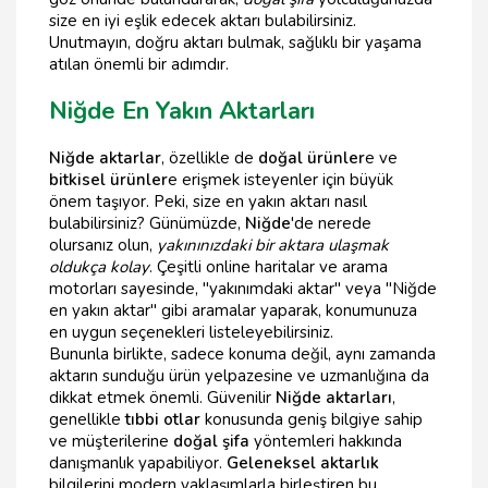
size en iyi eşlik edecek aktarı bulabilirsiniz.
Unutmayın, doğru aktarı bulmak, sağlıklı bir yaşama
atılan önemli bir adımdır.
Niğde En Yakın Aktarları
Niğde aktarlar
, özellikle de
doğal ürünler
e ve
bitkisel ürünler
e erişmek isteyenler için büyük
önem taşıyor. Peki, size en yakın aktarı nasıl
bulabilirsiniz? Günümüzde,
Niğde
'de nerede
olursanız olun,
yakınınızdaki bir aktara ulaşmak
oldukça kolay
. Çeşitli online haritalar ve arama
motorları sayesinde, "yakınımdaki aktar" veya "Niğde
en yakın aktar" gibi aramalar yaparak, konumunuza
en uygun seçenekleri listeleyebilirsiniz.
Bununla birlikte, sadece konuma değil, aynı zamanda
aktarın sunduğu ürün yelpazesine ve uzmanlığına da
dikkat etmek önemli. Güvenilir
Niğde aktarları
,
genellikle
tıbbi otlar
konusunda geniş bilgiye sahip
ve müşterilerine
doğal şifa
yöntemleri hakkında
danışmanlık yapabiliyor.
Geleneksel aktarlık
bilgilerini modern yaklaşımlarla birleştiren bu