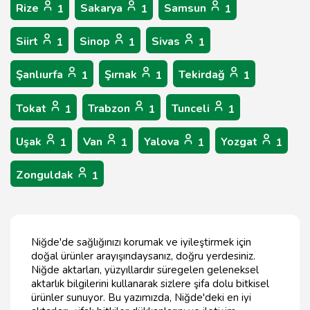
Rize
Sakarya
Samsun
1
1
1
Siirt
Sinop
Sivas
1
1
1
Şanlıurfa
Şırnak
Tekirdağ
1
1
1
Tokat
Trabzon
Tunceli
1
1
1
Uşak
Van
Yalova
Yozgat
1
1
1
1
Zonguldak
1
Niğde'de sağlığınızı korumak ve iyileştirmek için
doğal ürünler arayışındaysanız, doğru yerdesiniz.
Niğde aktarları, yüzyıllardır süregelen geleneksel
aktarlık bilgilerini kullanarak sizlere şifa dolu bitkisel
ürünler sunuyor. Bu yazımızda, Niğde'deki en iyi