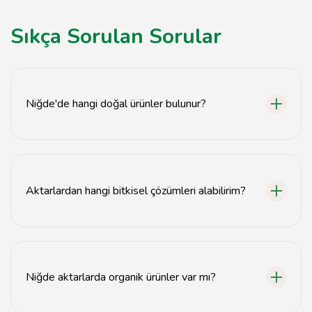
Sıkça Sorulan Sorular
Niğde'de hangi doğal ürünler bulunur?
Niğde'deki aktarlarda çeşitli bitkisel ürünler, şifalı otlar,
baharatlar ve doğal yağlar bulunmaktadır.
Aktarlardan hangi bitkisel çözümleri alabilirim?
Aktarlarda, bağışıklık sistemini güçlendiren bitkiler,
sindirim sorunlarına iyi gelen otlar ve stres azaltıcı
çaylar bulabilirsiniz.
Niğde aktarlarda organik ürünler var mı?