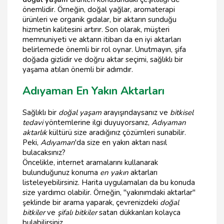
önemlidir. Örneğin, doğal yağlar, aromaterapi
ürünleri ve organik gıdalar, bir aktarın sunduğu
hizmetin kalitesini artırır. Son olarak, müşteri
memnuniyeti ve aktarın itibarı da en iyi aktarları
belirlemede önemli bir rol oynar. Unutmayın, şifa
doğada gizlidir ve doğru aktar seçimi, sağlıklı bir
yaşama atılan önemli bir adımdır.
Adıyaman En Yakın Aktarları
Sağlıklı bir
doğal yaşam
arayışındaysanız ve
bitkisel
tedavi
yöntemlerine ilgi duyuyorsanız,
Adıyaman
aktarlık
kültürü size aradığınız çözümleri sunabilir.
Peki,
Adıyaman
'da size en yakın aktarı nasıl
bulacaksınız?
Öncelikle, internet aramalarını kullanarak
bulunduğunuz konuma
en yakın
aktarları
listeleyebilirsiniz. Harita uygulamaları da bu konuda
size yardımcı olabilir. Örneğin, "yakınımdaki aktarlar"
şeklinde bir arama yaparak, çevrenizdeki
doğal
bitkiler
ve
şifalı bitkiler
satan dükkanları kolayca
bulabilirsiniz.