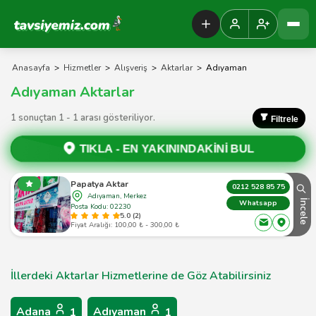
Tavsiyemiz Anasayfa
Anasayfa
>
Hizmetler
>
Alışveriş
>
Aktarlar
>
Adıyaman
Adıyaman Aktarlar
1 sonuçtan 1 - 1 arası gösteriliyor.
Filtrele
TIKLA -
EN YAKININDAKİNİ BUL
Papatya Aktar
0212 528 85 75
Adıyaman, Merkez
İncele
Whatsapp
Posta Kodu: 02230
5.0 (2)
Fiyat Aralığı: 100,00 ₺ - 300,00 ₺
İllerdeki Aktarlar Hizmetlerine de Göz Atabilirsiniz
Adana
Adıyaman
1
1