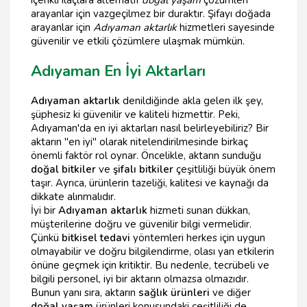
içerikli ilaçlara alternatif
doğal yaşam
çözümleri
arayanlar için vazgeçilmez bir duraktır. Şifayı doğada
arayanlar için
Adıyaman aktarlık
hizmetleri sayesinde
güvenilir ve etkili çözümlere ulaşmak mümkün.
Adıyaman En İyi Aktarları
Adıyaman aktarlık
denildiğinde akla gelen ilk şey,
şüphesiz ki güvenilir ve kaliteli hizmettir. Peki,
Adıyaman'da en iyi aktarları nasıl belirleyebiliriz? Bir
aktarın "en iyi" olarak nitelendirilmesinde birkaç
önemli faktör rol oynar. Öncelikle, aktarın sunduğu
doğal bitkiler
ve
şifalı bitkiler
çeşitliliği büyük önem
taşır. Ayrıca, ürünlerin tazeliği, kalitesi ve kaynağı da
dikkate alınmalıdır.
İyi bir
Adıyaman aktarlık
hizmeti sunan dükkan,
müşterilerine doğru ve güvenilir bilgi vermelidir.
Çünkü
bitkisel tedavi
yöntemleri herkes için uygun
olmayabilir ve doğru bilgilendirme, olası yan etkilerin
önüne geçmek için kritiktir. Bu nedenle, tecrübeli ve
bilgili personel, iyi bir aktarın olmazsa olmazıdır.
Bunun yanı sıra, aktarın
sağlık ürünleri
ve diğer
doğal yaşam
ürünleri konusundaki çeşitliliği de