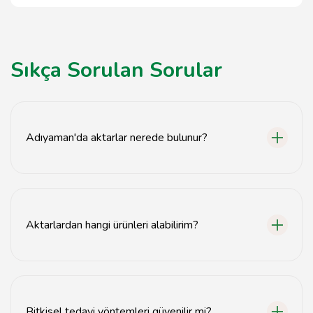
Sıkça Sorulan Sorular
Adıyaman'da aktarlar nerede bulunur?
Adıyaman'da aktarlar genellikle şehir merkezinde ve
pazar yerlerinde bulunmaktadır.
Aktarlardan hangi ürünleri alabilirim?
Aktarlardan doğal bitkiler, şifalı bitkiler, baharatlar ve
sağlık ürünleri alabilirsiniz.
Bitkisel tedavi yöntemleri güvenilir mi?