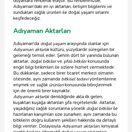
duyanlara rehberlik ediyor. Bu rehberimizde,
Adıyaman'daki en iyi aktarları, iletişim bilgilerini ve
sundukları sağlık ürünleri ile doğal yaşam sırlarını
keşfedeceğiz.
Adıyaman Aktarları
Adıyaman'da
doğal yaşam
arayışında olanlar için
Adıyaman aktarlık
kültürü, yüzyıllardır süregelen bir
geleneği temsil eder. Şehrin dört bir yanında bulunan
aktarlar,
doğal bitkiler
ve
şifalı bitkiler
konusunda
engin bilgi birikimleri ile sizlere hizmet vermektedir.
Bu dükkanlar, sadece birer ticaret merkezi olmanın
ötesinde, aynı zamanda
bitkisel tedavi
yöntemlerine
erişmek ve
sağlık ürünleri
konusunda bilinçlenmek
için de önemli birer kaynaktır.
Adıyaman aktarlık
denildiğinde akla ilk gelen,
kuşaktan kuşağa aktarılan şifa reçeteleridir. Aktarlar,
yaşadığınız sağlık sorunlarına yönelik
doğal bitkiler
ile
hazırlanan karışımları size sunarken, aynı zamanda bu
bitkilerin doğru kullanım şekilleri hakkında da detaylı
bilgi verirler. Dolayısıyla
Adıyaman aktarları
, kimyasal