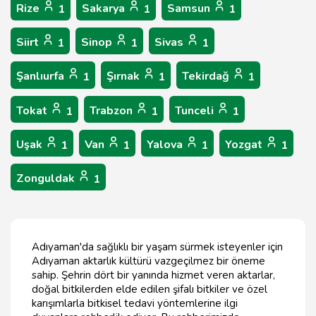
Rize
Sakarya
Samsun
1
1
1
Siirt
Sinop
Sivas
1
1
1
Şanlıurfa
Şırnak
Tekirdağ
1
1
1
Tokat
Trabzon
Tunceli
1
1
1
Uşak
Van
Yalova
Yozgat
1
1
1
1
Zonguldak
1
Adıyaman'da sağlıklı bir yaşam sürmek isteyenler için
Adıyaman aktarlık kültürü vazgeçilmez bir öneme
sahip. Şehrin dört bir yanında hizmet veren aktarlar,
doğal bitkilerden elde edilen şifalı bitkiler ve özel
karışımlarla bitkisel tedavi yöntemlerine ilgi