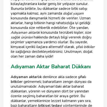
kolaylaştıranlara kadar geniş bir yelpaze sunulur.
Bununla birlikte, bu dükkanlar sadece bitki satışı
yapmakla kalmaz, aynı zamanda
doğal yaşam
konusunda danışmanlık hizmeti de verirler. Uzman
aktarlar, hangi bitkinin hangi rahatsızlığa iyi geldiği
konusunda size rehberlik edebilirler. Öte yandan,
Adıyaman aktarlık
konusunda tecrübeli kişiler, size
sağlık ürünleri
hakkında detaylı bilgi vererek doğru
seçimler yapmanıza yardımcı olurlar. Bu sayede,
kimyasal içerikli ilaçlara alternatif olarak,
şifalı bitkiler
ile sağlığınızı destekleyebilirsiniz. Unutmayın, doğal
olan her zaman daha iyidir!
Adıyaman Aktar Baharat Dükkanı
Adıyaman aktarlık
denilince akla sadece
şifalı
bitkiler
gelmemeli; baharatların zengin dünyası da
unutulmamalıdır. Adıyaman'daki aktar baharat
dükkanları, yörenin ve dünyanın dört bir yanından
özenle seçilmiş baharatları bir araya getirir. Bu
dükkanlar, yemeklerinize lezzet katmanın yanı sıra,
bazı baharatların
bitkisel tedavi
yöntemlerinde de