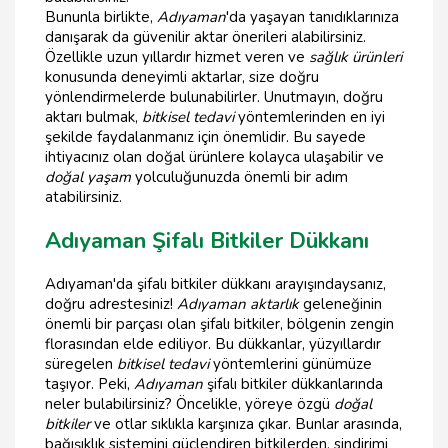
Bununla birlikte,
Adıyaman
'da yaşayan tanıdıklarınıza
danışarak da güvenilir aktar önerileri alabilirsiniz.
Özellikle uzun yıllardır hizmet veren ve
sağlık ürünleri
konusunda deneyimli aktarlar, size doğru
yönlendirmelerde bulunabilirler. Unutmayın, doğru
aktarı bulmak,
bitkisel tedavi
yöntemlerinden en iyi
şekilde faydalanmanız için önemlidir. Bu sayede
ihtiyacınız olan doğal ürünlere kolayca ulaşabilir ve
doğal yaşam
yolculuğunuzda önemli bir adım
atabilirsiniz.
Adıyaman Şifalı Bitkiler Dükkanı
Adıyaman'da şifalı bitkiler dükkanı arayışındaysanız,
doğru adrestesiniz!
Adıyaman aktarlık
geleneğinin
önemli bir parçası olan şifalı bitkiler, bölgenin zengin
florasından elde ediliyor. Bu dükkanlar, yüzyıllardır
süregelen
bitkisel tedavi
yöntemlerini günümüze
taşıyor. Peki,
Adıyaman
şifalı bitkiler dükkanlarında
neler bulabilirsiniz? Öncelikle, yöreye özgü
doğal
bitkiler
ve otlar sıklıkla karşınıza çıkar. Bunlar arasında,
bağışıklık sistemini güçlendiren bitkilerden, sindirimi