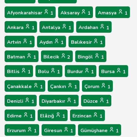
Afyonkarahisar
Aksaray
Amasya
1
1
1
Ankara
Antalya
Ardahan
1
1
1
Artvin
Aydın
Balıkesir
1
1
1
Batman
Bilecik
Bingöl
1
2
1
Bitlis
Bolu
Burdur
Bursa
1
1
1
1
Çanakkale
Çankırı
Çorum
1
1
1
Denizli
Diyarbakır
Düzce
1
1
1
Edirne
Elâzığ
Erzincan
1
1
1
Erzurum
Giresun
Gümüşhane
1
1
1