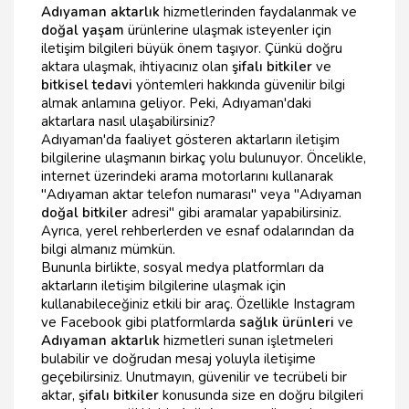
Adıyaman aktarlık
hizmetlerinden faydalanmak ve
doğal yaşam
ürünlerine ulaşmak isteyenler için
iletişim bilgileri büyük önem taşıyor. Çünkü doğru
aktara ulaşmak, ihtiyacınız olan
şifalı bitkiler
ve
bitkisel tedavi
yöntemleri hakkında güvenilir bilgi
almak anlamına geliyor. Peki, Adıyaman'daki
aktarlara nasıl ulaşabilirsiniz?
Adıyaman'da faaliyet gösteren aktarların iletişim
bilgilerine ulaşmanın birkaç yolu bulunuyor. Öncelikle,
internet üzerindeki arama motorlarını kullanarak
"Adıyaman aktar telefon numarası" veya "Adıyaman
doğal bitkiler
adresi" gibi aramalar yapabilirsiniz.
Ayrıca, yerel rehberlerden ve esnaf odalarından da
bilgi almanız mümkün.
Bununla birlikte, sosyal medya platformları da
aktarların iletişim bilgilerine ulaşmak için
kullanabileceğiniz etkili bir araç. Özellikle Instagram
ve Facebook gibi platformlarda
sağlık ürünleri
ve
Adıyaman aktarlık
hizmetleri sunan işletmeleri
bulabilir ve doğrudan mesaj yoluyla iletişime
geçebilirsiniz. Unutmayın, güvenilir ve tecrübeli bir
aktar,
şifalı bitkiler
konusunda size en doğru bilgileri