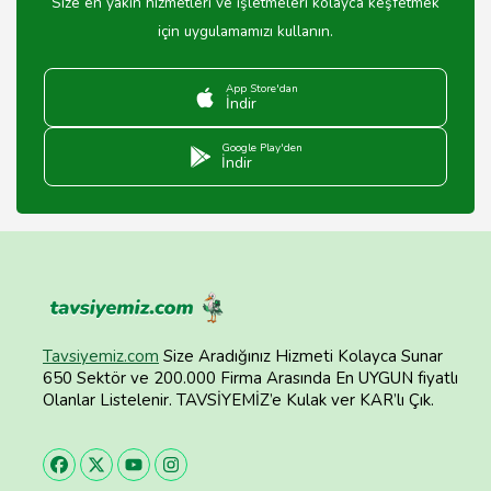
Size en yakın hizmetleri ve işletmeleri kolayca keşfetmek
için uygulamamızı kullanın.
App Store'dan
İndir
Google Play'den
İndir
Tavsiyemiz.com
Size Aradığınız Hizmeti Kolayca Sunar
650 Sektör ve 200.000 Firma Arasında En UYGUN fiyatlı
Olanlar Listelenir. TAVSİYEMİZ’e Kulak ver KAR’lı Çık.