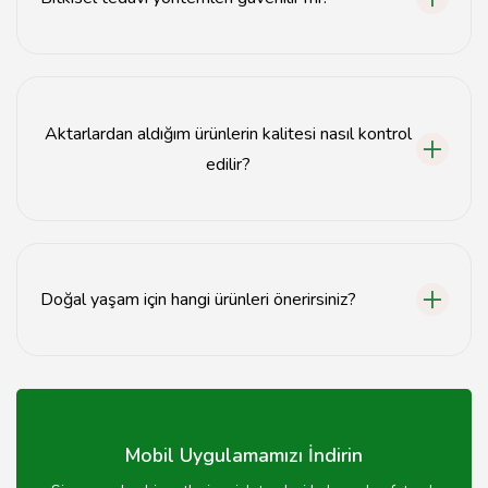
Bitkisel tedavi yöntemleri, doğru kullanıldığında
güvenilir olabilir; ancak her durumda bir uzmana
danışmak önemlidir.
Aktarlardan aldığım ürünlerin kalitesi nasıl kontrol
edilir?
Ürünlerin kalitesini kontrol etmek için güvenilir aktarları
tercih etmeli ve ürün etiketlerini incelemelisiniz.
Doğal yaşam için hangi ürünleri önerirsiniz?
Doğal yaşam için bitki çayları, organik baharatlar ve
doğal yağlar önerilir.
Mobil Uygulamamızı İndirin