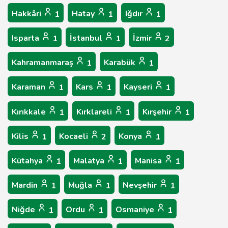
Hakkâri
Hatay
Iğdır
1
1
1
Isparta
İstanbul
İzmir
1
1
2
Kahramanmaraş
Karabük
1
1
Karaman
Kars
Kayseri
1
1
1
Kırıkkale
Kırklareli
Kırşehir
1
1
1
Kilis
Kocaeli
Konya
1
2
1
Kütahya
Malatya
Manisa
1
1
1
Mardin
Muğla
Nevşehir
1
1
1
Niğde
Ordu
Osmaniye
1
1
1