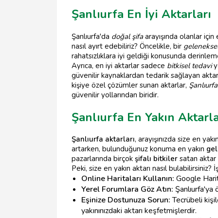
Şanlıurfa En İyi Aktarları
Şanlıurfa'da
doğal şifa
arayışında olanlar için 
nasıl ayırt edebiliriz? Öncelikle, bir
geleneksel
rahatsızlıklara iyi geldiği konusunda derinlem
Ayrıca, en iyi aktarlar sadece
bitkisel tedavi
y
güvenilir kaynaklardan tedarik sağlayan aktar
kişiye özel çözümler sunan aktarlar,
Şanlıurfa
güvenilir yollarından biridir.
Şanlıurfa En Yakın Aktarla
Şanlıurfa aktarları
, arayışınızda size en yak
artarken, bulunduğunuz konuma en yakın
gel
pazarlarında birçok
şifalı bitkiler
satan aktar b
Peki, size en yakın aktarı nasıl bulabilirsiniz? İ
Online Haritaları Kullanın:
Google Harita
Yerel Forumlara Göz Atın:
Şanlıurfa'ya ö
Eşinize Dostunuza Sorun:
Tecrübeli kişi
yakınınızdaki aktarı keşfetmişlerdir.