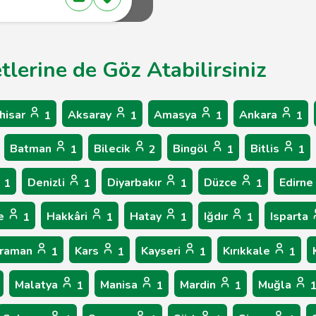
tlerine de Göz Atabilirsiniz
hisar
Aksaray
Amasya
Ankara
1
1
1
1
Batman
Bilecik
Bingöl
Bitlis
1
2
1
1
Denizli
Diyarbakır
Düzce
Edirne
1
1
1
1
e
Hakkâri
Hatay
Iğdır
Isparta
1
1
1
1
raman
Kars
Kayseri
Kırıkkale
1
1
1
1
Malatya
Manisa
Mardin
Muğla
1
1
1