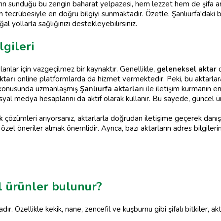
n sunduğu bu zengin baharat yelpazesi, hem lezzet hem de şifa arayan
tecrübesiyle en doğru bilgiyi sunmaktadır. Özetle, Şanlıurfa'daki b
l yollarla sağlığınızı destekleyebilirsiniz.
lgileri
olanlar için vazgeçilmez bir kaynaktır. Genellikle,
geleneksel aktar
d
ktarı
online platformlarda da hizmet vermektedir. Peki, bu aktarlara 
konusunda uzmanlaşmış
Şanlıurfa aktarları
ile iletişim kurmanın e
sosyal medya hesaplarını da aktif olarak kullanır. Bu sayede, güncel
k
çözümleri arıyorsanız, aktarlarla doğrudan iletişime geçerek danış
e özel öneriler almak önemlidir. Ayrıca, bazı aktarların adres bilgiler
l ürünler bulunur?
dır. Özellikle kekik, nane, zencefil ve kuşburnu gibi şifalı bitkiler, a