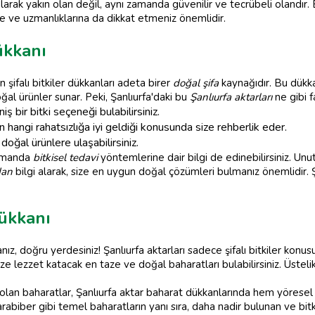
larak yakın olan değil, aynı zamanda güvenilir ve tecrübeli olandır
ne ve uzmanlıklarına da dikkat etmeniz önemlidir.
ükkanı
n şifalı bitkiler dükkanları adeta birer
doğal şifa
kaynağıdır. Bu dükka
al ürünler sunar. Peki, Şanlıurfa'daki bu
Şanlıurfa aktarları
ne gibi f
iş bir bitki seçeneği bulabilirsiniz.
in hangi rahatsızlığa iyi geldiği konusunda size rehberlik eder.
ğal ürünlere ulaşabilirsiniz.
zamanda
bitkisel tedavi
yöntemlerine dair bilgi de edinebilirsiniz. Un
dan
bilgi alarak, size en uygun doğal çözümleri bulmanız önemlidir. Ş
ükkanı
anız, doğru yerdesiniz! Şanlıurfa aktarları sadece şifalı bitkiler ko
ize lezzet katacak en taze ve doğal baharatları bulabilirsiniz. Üstel
olan baharatlar, Şanlıurfa aktar baharat dükkanlarında hem yöresel 
arabiber gibi temel baharatların yanı sıra, daha nadir bulunan ve bitk