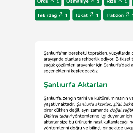
Ordu
Osmaniye
Rize
1
1
1
Tekirdağ
Tokat
Trabzon
1
1
Şanlıurfa'nın bereketli toprakları, yüzyıllardı
arayışında olanlara rehberlik ediyor. Bitkisel
sağlık çözümleri arayanlar için Şanlıurfa'daki 
seçeneklerini keşfedeceğiz.
Şanlıurfa Aktarları
Şanlıurfa, zengin tarihi ve kültürel mirasının ya
yaşatılmaktadır.
Şanlıurfa aktarları
,
şifalı bitki
birer dükkan değil, aynı zamanda
doğal sağlı
Bitkisel tedavi
yöntemlerine ilgi duyanlar içi
aktarlar size bu ürünlerin nasıl kullanılacağı, 
yöntemlerini doğru ve bilinçli bir şekilde uygul