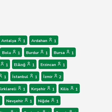
Antalya
Ardahan
1
1
Bolu
Burdur
Bursa
1
1
1
Elâzığ
Erzincan
1
1
1
İstanbul
İzmir
1
1
2
Kırklareli
Kırşehir
Kilis
1
1
1
Nevşehir
Niğde
1
1
1