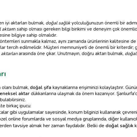
en iyi aktarları bulmak,
doğal sağlık
yolculuğunuzun önemli bir adımıd
 aktar
ın sahip olması gereken bilgi birikimi ve deneyim çok önemlidir
esine bilgiye sahip olmalıdır.
öntemleri sunmakla kalmaz, aynı zamanda ürünlerinin kalitesine de 
lar tercih edilmelidir. Müşteri memnuniyeti de önemli bir kriterdir;
 aktarları
arasında öne çıkar. Unutmayın, doğru aktarı bulmak,
doğal 
rı
ın olanı bulmak,
doğal şifa
kaynaklarına erişiminizi kolaylaştırır. Gü
eneksel aktar
dükkanlarına ulaşmak da önem kazanıyor. Şanlıurfa'
ulabilirsiniz.
şte birkaç ipucu:
lar gibi uygulamalar sayesinde, konum bilginizi kullanarak çevrenizd
zel online forumlarda ve sosyal medya gruplarında, diğer kullanıcıları
lerden tavsiye almak her zaman faydalıdır. Belki de
doğal sağlık
k