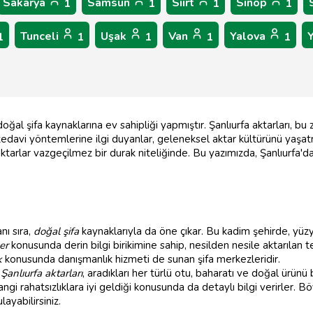
Sakarya
Samsun
Siirt
Sinop
1
1
1
1
Tunceli
Uşak
Van
Yalova
1
1
1
1
1
r doğal şifa kaynaklarına ev sahipliği yapmıştır. Şanlıurfa aktarları, 
 tedavi yöntemlerine ilgi duyanlar, geleneksel aktar kültürünü yaşatm
aktarlar vazgeçilmez bir durak niteliğinde. Bu yazımızda, Şanlıurfa'dak
nı sıra,
doğal şifa
kaynaklarıyla da öne çıkar. Bu kadim şehirde, yüzy
ler
konusunda derin bilgi birikimine sahip, nesilden nesile aktarılan te
k
konusunda danışmanlık hizmeti de sunan şifa merkezleridir.
n
Şanlıurfa aktarları
, aradıkları her türlü otu, baharatı ve doğal ürünü 
hangi rahatsızlıklara iyi geldiği konusunda da detaylı bilgi verirler. 
ayabilirsiniz.