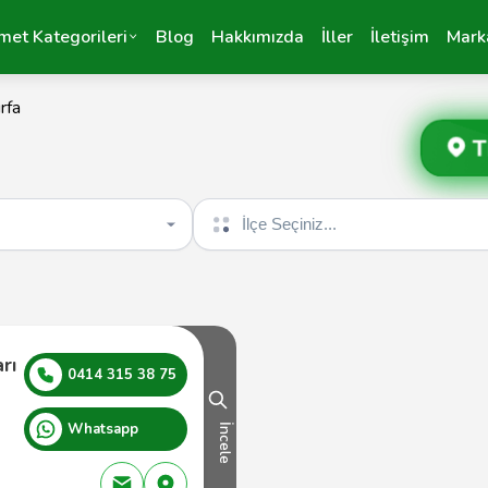
met Kategorileri
Blog
Hakkımızda
İller
İletişim
Mark
rfa
T
İlçe seçin
rı
0414 315 38 75
Whatsapp
İncele