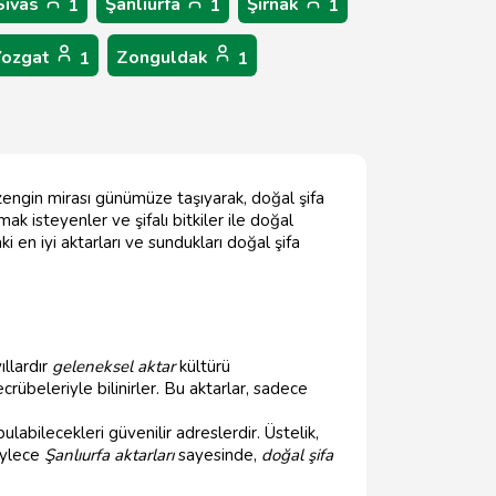
Sivas
Şanlıurfa
Şırnak
1
1
1
Yozgat
Zonguldak
1
1
bu zengin mirası günümüze taşıyarak, doğal şifa
ak isteyenler ve şifalı bitkiler ile doğal
i en iyi aktarları ve sundukları doğal şifa
ıllardır
geleneksel aktar
kültürü
crübeleriyle bilinirler. Bu aktarlar, sadece
bulabilecekleri güvenilir adreslerdir. Üstelik,
Böylece
Şanlıurfa aktarları
sayesinde,
doğal şifa