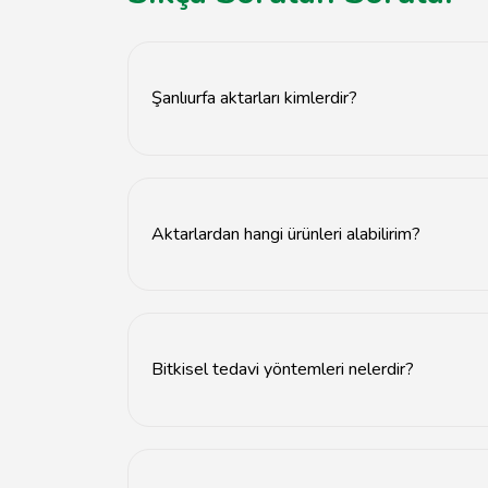
Şanlıurfa aktarları kimlerdir?
Şanlıurfa aktarları, bitkisel ürünler ve doğal şi
Aktarlardan hangi ürünleri alabilirim?
Aktarlardan şifalı bitkiler, baharatlar, yağlar ve
Bitkisel tedavi yöntemleri nelerdir?
Bitkisel tedavi yöntemleri arasında çaylar, tent