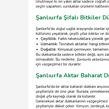
Unutmayın ki, en yakın aktar sadece coğrafi o
seçim yaparken, sundukları ürünlerin kalitesi
Şanlıurfa Şifalı Bitkiler D
Şanlıurfa'da
doğal sağlık
arayışında olanlar içi
kültürünü yaşatarak, çeşitli
şifalı bitkiler
ve doğ
Çeşitlilik:
Farklı rahatsızlıklara yönelik gen
Uzmanlık:
Tecrübeli aktarlar, hangi bitkin
Doğallık:
Kimyasal içermeyen, tamamen do
Bu dükkanlarda sadece bitkiler değil, aynı 
olmayabilir. Bu nedenle,
Şanlıurfa aktarların
için vazgeçilmez bir duraktır.
Şanlıurfa Aktar Baharat D
Şanlıurfa'da bir aktar baharat dükkanı arıyors
çeşitleriyle de öne çıkar. Burada, yemeklerin
doğal şifa kaynağı olarak da kullanılır.
Geleneksel aktar dükkanlarının vazgeçilmezi 
çeşitleriyle dikkat çeker. Kimyon, zerdeçal, k