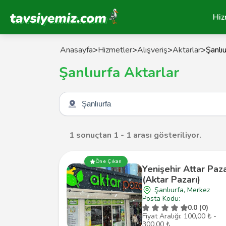
Tavsiyemiz Anasayfa
Hiz
Anasayfa
>
Hizmetler
>
Alışveriş
>
Aktarlar
>
Şanlıu
Şanlıurfa Aktarlar
Şehir seçin
1 sonuçtan 1 - 1 arası gösteriliyor.
Öne Çıkan
Yenişehir Attar Paza
(Aktar Pazarı)
Şanlıurfa, Merkez
Posta Kodu:
0.0 (0)
Fiyat Aralığı: 100,00 ₺ -
300,00 ₺