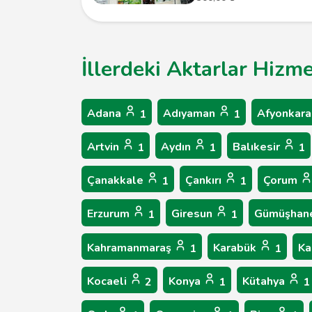
İllerdeki Aktarlar Hizme
Adana
Adıyaman
Afyonkara
1
1
Artvin
Aydın
Balıkesir
1
1
1
Çanakkale
Çankırı
Çorum
1
1
Erzurum
Giresun
Gümüşhan
1
1
Kahramanmaraş
Karabük
Ka
1
1
Kocaeli
Konya
Kütahya
2
1
1