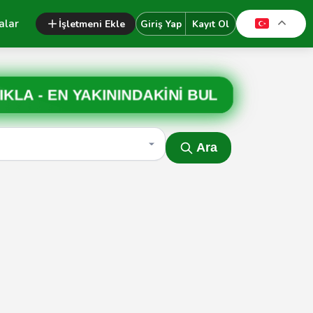
alar
İşletmeni Ekle
Giriş Yap
Kayıt Ol
IKLA -
EN YAKININDAKİNİ BUL
Ara