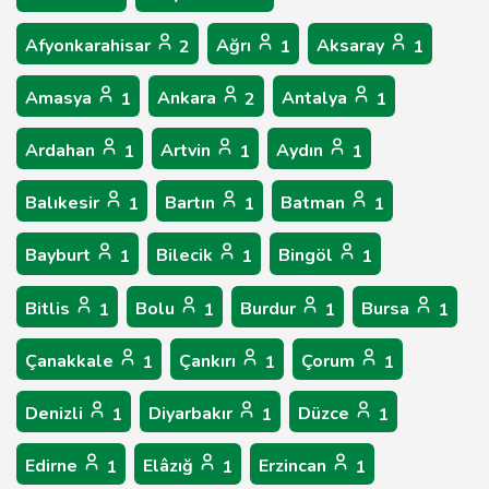
Afyonkarahisar
Ağrı
Aksaray
2
1
1
Amasya
Ankara
Antalya
1
2
1
Ardahan
Artvin
Aydın
1
1
1
Balıkesir
Bartın
Batman
1
1
1
Bayburt
Bilecik
Bingöl
1
1
1
Bitlis
Bolu
Burdur
Bursa
1
1
1
1
Çanakkale
Çankırı
Çorum
1
1
1
Denizli
Diyarbakır
Düzce
1
1
1
Edirne
Elâzığ
Erzincan
1
1
1