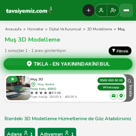
Tavsiyemiz Anasayfa
Anasayfa
>
Hizmetler
>
Dijital Ve Kurumsal
>
3D Modelleme
>
Muş
Muş 3D Modelleme
1 sonuçtan 1 - 1 arası gösteriliyor.
Filtrele
TIKLA -
EN YAKININDAKİNİ BUL
Muş 3D
0500 000 00 00
Muş, Korkut
İncele
Whatsapp
Posta Kodu: 49800
0.0 (0)
Fiyat Aralığı: 200,00 ₺ - 400,00 ₺
İllerdeki 3D Modelleme Hizmetlerine de Göz Atabilirsiniz
Adana
Adıyaman
1
1