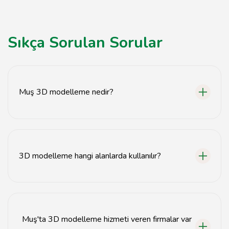
Sıkça Sorulan Sorular
Muş 3D modelleme nedir?
Muş 3D modelleme, Muş ilinde yapılan üç boyutlu
modelleme çalışmalarını ifade eder.
3D modelleme hangi alanlarda kullanılır?
3D modelleme, mimarlık, oyun tasarımı, animasyon,
mühendislik ve sanayi gibi birçok alanda kullanılır.
Muş'ta 3D modelleme hizmeti veren firmalar var