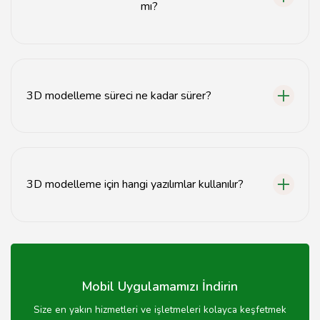
mı?
Evet, Muş'ta çeşitli 3D modelleme hizmeti sunan
firmalar bulunmaktadır.
3D modelleme süreci ne kadar sürer?
3D modelleme süresi, projenin karmaşıklığına bağlı
olarak değişiklik gösterir.
3D modelleme için hangi yazılımlar kullanılır?
3D modelleme için Blender, 3ds Max, Maya gibi
yazılımlar yaygın olarak kullanılır.
Mobil Uygulamamızı İndirin
Size en yakın hizmetleri ve işletmeleri kolayca keşfetmek