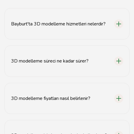
Bayburt'ta 3D modelleme hizmetleri nelerdir?
Bayburt'ta mimari tasarım, ürün modelleme ve
animasyon gibi 3D modelleme hizmetleri
sunulmaktadır.
3D modelleme süreci ne kadar sürer?
3D modelleme süresi, projenin karmaşıklığına bağlı
olarak genellikle birkaç gün ile birkaç hafta arasında
değişir.
3D modelleme fiyatları nasıl belirlenir?
3D modelleme fiyatları, projenin kapsamı, detay
seviyesi ve teslim süresine göre değişiklik
göstermektedir.