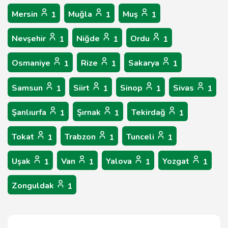
Mersin
Muğla
Muş
1
1
1
Nevşehir
Niğde
Ordu
1
1
1
Osmaniye
Rize
Sakarya
1
1
1
Samsun
Siirt
Sinop
Sivas
1
1
1
1
Şanlıurfa
Şırnak
Tekirdağ
1
1
1
Tokat
Trabzon
Tunceli
1
1
1
Uşak
Van
Yalova
Yozgat
1
1
1
1
Zonguldak
1