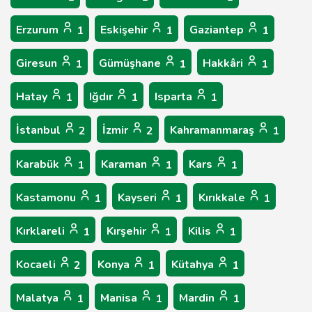
Erzurum
Eskişehir
Gaziantep
1
1
1
Giresun
Gümüşhane
Hakkâri
1
1
1
Hatay
Iğdır
Isparta
1
1
1
İstanbul
İzmir
Kahramanmaraş
2
2
1
Karabük
Karaman
Kars
1
1
1
Kastamonu
Kayseri
Kırıkkale
1
1
1
Kırklareli
Kırşehir
Kilis
1
1
1
Kocaeli
Konya
Kütahya
2
1
1
Malatya
Manisa
Mardin
1
1
1