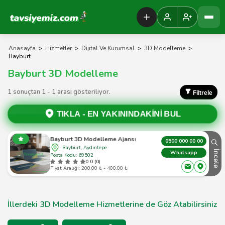
Tavsiyemiz Anasayfa
Anasayfa
>
Hizmetler
>
Dijital Ve Kurumsal
>
3D Modelleme
>
Bayburt
Bayburt 3D Modelleme
1 sonuçtan 1 - 1 arası gösteriliyor.
Filtrele
TIKLA -
EN YAKININDAKİNİ BUL
Bayburt 3D Modelleme Ajansı
0500 000 00 00
Bayburt, Aydıntepe
İncele
Whatsapp
Posta Kodu: 69502
0.0 (0)
Fiyat Aralığı: 200,00 ₺ - 400,00 ₺
İllerdeki 3D Modelleme Hizmetlerine de Göz Atabilirsiniz