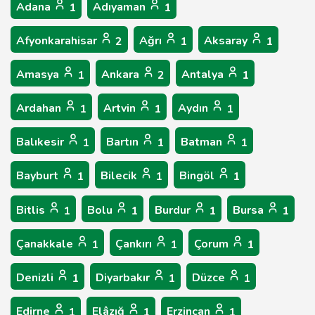
Adana
Adıyaman
1
1
Afyonkarahisar
Ağrı
Aksaray
2
1
1
Amasya
Ankara
Antalya
1
2
1
Ardahan
Artvin
Aydın
1
1
1
Balıkesir
Bartın
Batman
1
1
1
Bayburt
Bilecik
Bingöl
1
1
1
Bitlis
Bolu
Burdur
Bursa
1
1
1
1
Çanakkale
Çankırı
Çorum
1
1
1
Denizli
Diyarbakır
Düzce
1
1
1
Edirne
Elâzığ
Erzincan
1
1
1